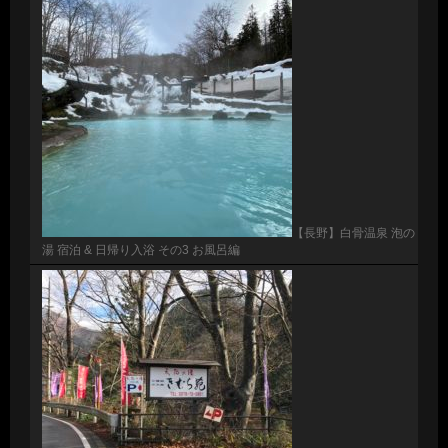
【長野】白骨温泉 泡の
湯 宿泊 & 日帰り入浴 その3 お風呂編