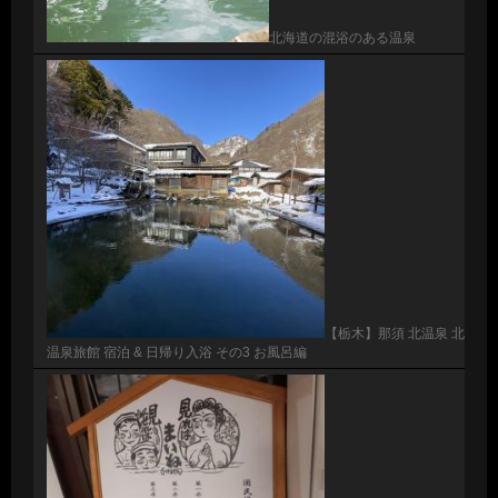
北海道の混浴のある温泉
【栃木】那須 北温泉 北
温泉旅館 宿泊 & 日帰り入浴 その3 お風呂編