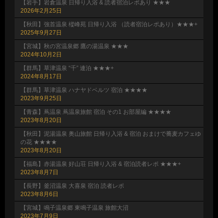
【岩手】岩倉温泉 日帰り入浴 & 読者宿泊レポあり ★★★
2026年2月25日
【秋田】強首温泉 樅峰苑 日帰り入浴 （読者宿泊レポあり）★★★+
2025年9月27日
【宮城】秋の宮温泉郷 鷹の湯温泉 ★★★
2024年10月2日
【群馬】草津温泉 “千” 連泊 ★★★+
2024年8月17日
【群馬】草津温泉 ハナヤドベルツ 宿泊 ★★★★
2023年9月25日
【青森】蔦温泉 蔦温泉旅館 宿泊 その1 お部屋編 ★★★★
2023年8月20日
【秋田】泥湯温泉 奥山旅館 日帰り入浴 & 宿泊 おまけで蕎麦カフェゆ
の花 ★★★★
2023年8月20日
【福島】赤湯温泉 好山荘 日帰り入浴 & 宿泊読者レポ ★★★+
2023年8月7日
【長野】釜沼温泉 大喜泉 宿泊 読者レポ
2023年8月6日
【宮城】鳴子温泉郷 東鳴子温泉 旅館大沼
2023年7月9日