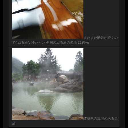
まだまだ酷暑が続くの
で “ぬる湯”♪ 冷た～い 全国のぬる湯の名湯 21選+α
岐阜県の混浴のある温
泉