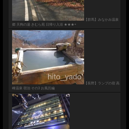
【群馬】みなかみ温泉
郷 天狗の湯 きむら苑 日帰り入浴 ★★★+
【長野】ランプの宿 高
峰温泉 宿泊 その3 お風呂編