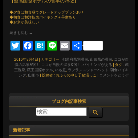
【坐高国際ホテルの食事の特徴】
◆夕食は和食膳でグレードアッププランあり
◆朝食は和洋折衷バイキング＋芋煮あり
◆お米が美味しい
続きを読む
→
Twitter
Facebook
Hatena
Line
Email
共
有
2016年8月4日
|
カテゴリー :
都道府県別温泉, 山形県の温泉
,
ココが自
慢の温泉&宿！
,
ココが自慢の温泉&宿！, バイキングがある
|
タグ :
蔵
王温泉
,
蔵王国際ホテル
,
いも煮
,
ラフランスシャーベット
,
朝食バイキ
ング
,
山形市
|
投稿者 : おふろの申し子秘湯っこ
|
コメントをどうぞ
ブログ内記事検索
新着記事