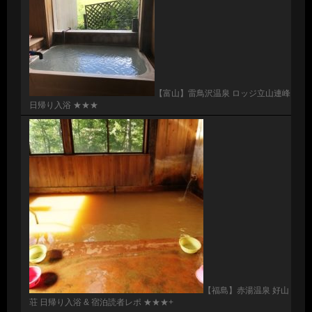
【富山】雷鳥沢温泉 ロッジ立山連峰
日帰り入浴 ★★★
【福島】赤湯温泉 好山
荘 日帰り入浴 & 宿泊読者レポ ★★★+