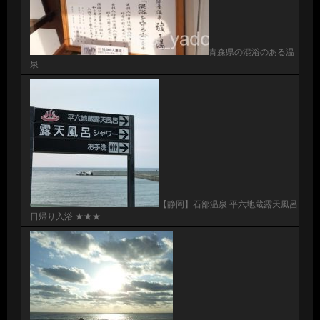
青森県の混浴のある温
泉
【静岡】石部温泉 平六地蔵露天風呂
日帰り入浴 ★★★