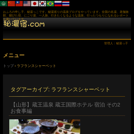
おふろの申し子、秘湯っこです。秘湯巡りの温泉ブログをやっています。全国の名湯、老舗旅
館、鄙びた宿、にごり湯、一人旅、行きたくなるような温泉、行ったつもりになれるレポート
を書いています。
管理人：秘湯っ子
メニュー
コ
トップ
›
ラフランスシャーベット
ン
テ
ン
ツ
へ
タグアーカイブ:
ラフランスシャーベット
ス
キ
ッ
【山形】蔵王温泉 蔵王国際ホテル 宿泊 その2
プ
お食事編