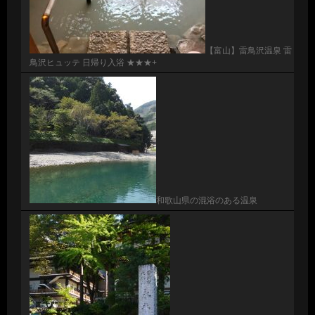
【富山】雷鳥沢温泉 雷
鳥沢ヒュッテ 日帰り入浴 ★★★+
和歌山県の混浴のある温泉