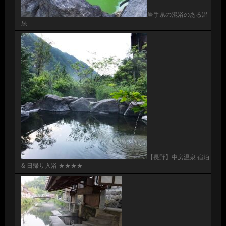
岩手県の混浴のある温
泉
【長野】中房温泉 宿泊
& 日帰り入浴 ★★★★