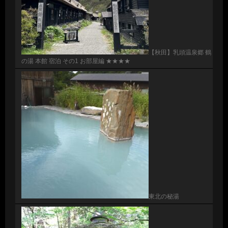
【秋田】乳頭温泉郷 鶴
の湯 本館 宿泊 その1 お部屋編 ★★★★
東北の秘湯