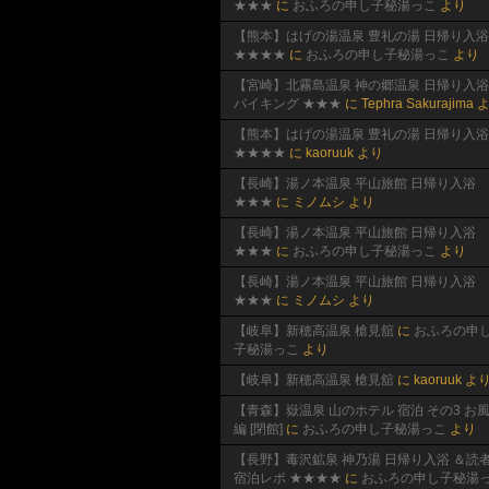
★★★
に
おふろの申し子秘湯っこ
より
【熊本】はげの湯温泉 豊礼の湯 日帰り入浴
★★★★
に
おふろの申し子秘湯っこ
より
【宮崎】北霧島温泉 神の郷温泉 日帰り入浴
バイキング ★★★
に
Tephra Sakurajima
よ
【熊本】はげの湯温泉 豊礼の湯 日帰り入浴
★★★★
に
kaoruuk
より
【長崎】湯ノ本温泉 平山旅館 日帰り入浴
★★★
に
ミノムシ
より
【長崎】湯ノ本温泉 平山旅館 日帰り入浴
★★★
に
おふろの申し子秘湯っこ
より
【長崎】湯ノ本温泉 平山旅館 日帰り入浴
★★★
に
ミノムシ
より
【岐阜】新穂高温泉 槍見舘
に
おふろの申
子秘湯っこ
より
【岐阜】新穂高温泉 槍見舘
に
kaoruuk
よ
【青森】嶽温泉 山のホテル 宿泊 その3 お
編 [閉館]
に
おふろの申し子秘湯っこ
より
【長野】毒沢鉱泉 神乃湯 日帰り入浴 ＆読
宿泊レポ ★★★★
に
おふろの申し子秘湯