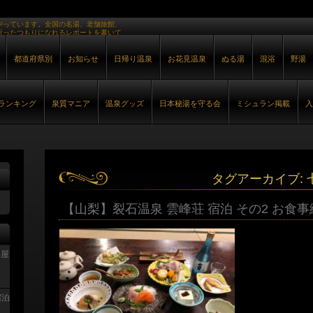
やっています。全国の名湯、老舗旅館、
行ったつもりになれるレポートを書いて
都道府県別
お知らせ
日帰り温泉
お花見温泉
ぬる湯
混浴
野湯
ランキング
泉質マニア
温泉グッズ
日本秘湯を守る会
ミシュラン掲載
入
タグアーカイブ:
【山梨】裂石温泉 雲峰荘 宿泊 その2 お食事
部屋
宿泊