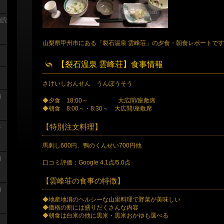
泊読
山梨県甲州市にある「裂石温泉 雲峰荘」の夕食・朝食レポートです。2
【裂石温泉 雲峰荘】食事情報
さけいしおんせん うんぽうそう
泊
◆夕食 18:00～ 大広間/座敷席
◆朝食 8:00～・8:30～ 大広間/座敷席
【特別注文料理】
浴
馬刺し600円、鴨のくんせい700円他
泊
口コミ評価：Google 4.1点/5.0点
【雲峰荘の食事の特徴】
泊
◆地産地消のヘルシーな山里料理で野菜が美味しい
◆価格の割には盛りだくさんな内容
◆朝食は白米の他に黒米・黒米おかゆも選べる