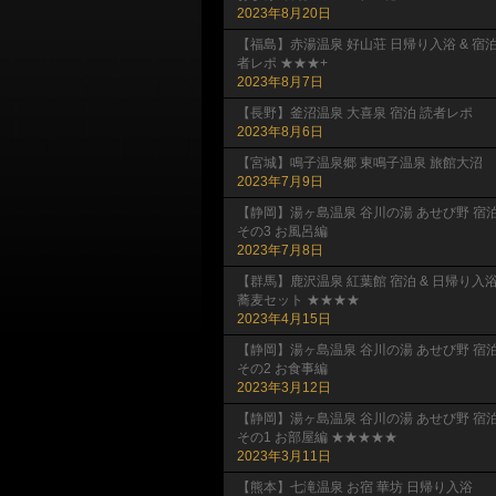
2023年8月20日
【福島】赤湯温泉 好山荘 日帰り入浴 & 宿
者レポ ★★★+
2023年8月7日
【長野】釜沼温泉 大喜泉 宿泊 読者レポ
2023年8月6日
【宮城】鳴子温泉郷 東鳴子温泉 旅館大沼
2023年7月9日
【静岡】湯ヶ島温泉 谷川の湯 あせび野 宿
その3 お風呂編
2023年7月8日
【群馬】鹿沢温泉 紅葉館 宿泊 & 日帰り入
蕎麦セット ★★★★
2023年4月15日
【静岡】湯ヶ島温泉 谷川の湯 あせび野 宿
その2 お食事編
2023年3月12日
【静岡】湯ヶ島温泉 谷川の湯 あせび野 宿
その1 お部屋編 ★★★★★
2023年3月11日
【熊本】七滝温泉 お宿 華坊 日帰り入浴