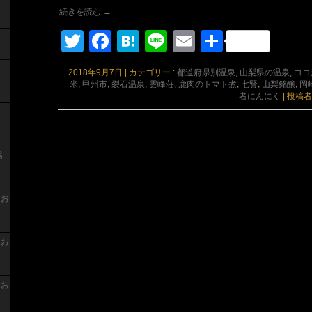
続きを読む
→
Twitter
Facebook
Hatena
Line
Email
共
有
2018年9月7日
|
カテゴリー :
都道府県別温泉, 山梨県の温泉
,
ココ
米
,
甲州市
,
裂石温泉
,
雲峰荘
,
鹿肉のトマト煮
,
七賢
,
山梨銘醸
,
岡
者にんにく
|
投稿者
湯
 お
 お
 お