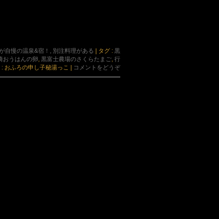
が自慢の温泉&宿！, 別注料理がある
|
タグ :
黒
崎おうはんの卵
,
黒富士農場のさくらたまご
,
行
 : おふろの申し子秘湯っこ
|
コメントをどうぞ