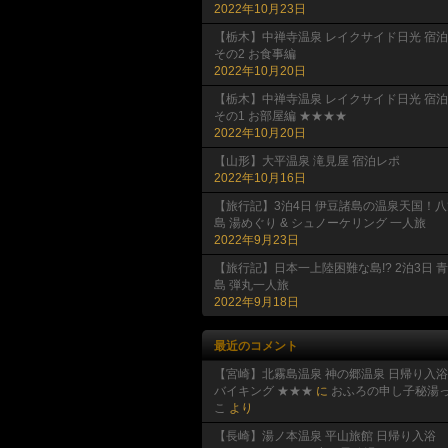
2022年10月23日
【栃木】中禅寺温泉 レイクサイド日光 宿泊
その2 お食事編
2022年10月20日
【栃木】中禅寺温泉 レイクサイド日光 宿泊
その1 お部屋編 ★★★★
2022年10月20日
【山形】大平温泉 滝見屋 宿泊レポ
2022年10月16日
【旅行記】3泊4日 伊豆諸島の温泉天国！八
島 湯めぐり & シュノーケリング 一人旅
2022年9月23日
【旅行記】日本一上陸困難な島!? 2泊3日 
島 弾丸一人旅
2022年9月18日
最近のコメント
【宮崎】北霧島温泉 神の郷温泉 日帰り入浴
バイキング ★★★
に
おふろの申し子秘湯
こ
より
【長崎】湯ノ本温泉 平山旅館 日帰り入浴