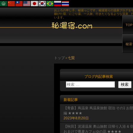
おふろの申し子、秘湯っこです。秘湯巡りの温泉ブログを
鄙びた宿、にごり湯、一人旅、行きたくなるような温泉、
います。
TOP
秘湯
トップ
›
七賢
ブログ内記事検索
新着記事
【青森】蔦温泉 蔦温泉旅館 宿泊 その1 お
編 ★★★★
2023年8月20日
【秋田】泥湯温泉 奥山旅館 日帰り入浴 & 
おまけで蕎麦カフェゆの花 ★★★★