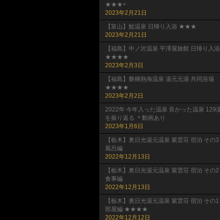
★★★+
2023年2月21日
【富山】鯰温泉 日帰り入浴 ★★★
2023年2月21日
【福島】中ノ沢温泉 平澤屋旅館 日帰り入浴
★★★★
2023年2月3日
【福島】磐梯熱海温泉 湯元元湯 共同浴場
★★★★
2023年2月2日
2022年 今年入った温泉 良かった温泉 129
を振り返る ＊動画あり
2023年1月6日
【栃木】奥日光湯元温泉 紫雲荘 宿泊 その3
風呂編
2022年12月13日
【栃木】奥日光湯元温泉 紫雲荘 宿泊 その2
食事編
2022年12月13日
【栃木】奥日光湯元温泉 紫雲荘 宿泊 その1
部屋編 ★★★★
2022年12月12日