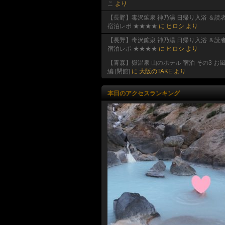
こ
より
【長野】毒沢鉱泉 神乃湯 日帰り入浴 ＆読
宿泊レポ ★★★★
に
ヒロシ
より
【長野】毒沢鉱泉 神乃湯 日帰り入浴 ＆読
宿泊レポ ★★★★
に
ヒロシ
より
【青森】嶽温泉 山のホテル 宿泊 その3 お
編 [閉館]
に
大阪のTAKE
より
本日のアクセスランキング