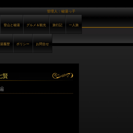
管理人：秘湯っ子
登山と秘湯
グルメ＆観光
旅行記
一人旅
湯履歴
ポリシー
お問合せ
七賢
編