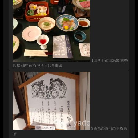
【山形】銀山温泉 古勢
起屋別館 宿泊 その2 お食事編
青森県の混浴のある温
泉