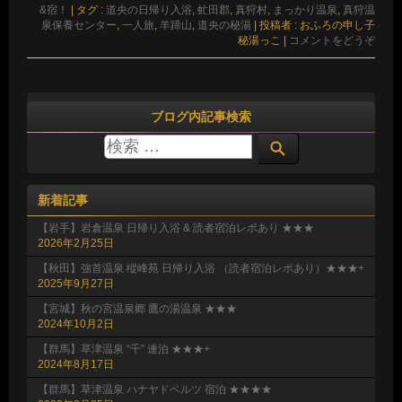
&宿！
|
タグ :
道央の日帰り入浴
,
虻田郡
,
真狩村
,
まっかり温泉
,
真狩温
泉保養センター
,
一人旅
,
羊蹄山
,
道央の秘湯
|
投稿者 : おふろの申し子
秘湯っこ
|
コメントをどうぞ
ブログ内記事検索
新着記事
【岩手】岩倉温泉 日帰り入浴 & 読者宿泊レポあり ★★★
2026年2月25日
【秋田】強首温泉 樅峰苑 日帰り入浴 （読者宿泊レポあり）★★★+
2025年9月27日
【宮城】秋の宮温泉郷 鷹の湯温泉 ★★★
2024年10月2日
【群馬】草津温泉 “千” 連泊 ★★★+
2024年8月17日
【群馬】草津温泉 ハナヤドベルツ 宿泊 ★★★★