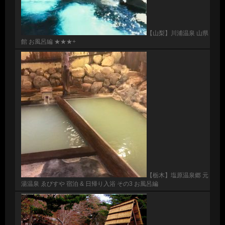
【山梨】川浦温泉 山県
館 お風呂編 ★★★+
【栃木】塩原温泉郷 元
湯温泉 ゑびすや 宿泊 & 日帰り入浴 その3 お風呂編