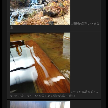
山形県の混浴のある温
泉
まだまだ酷暑が続くの
で “ぬる湯”♪ 冷た～い 全国のぬる湯の名湯 21選+α