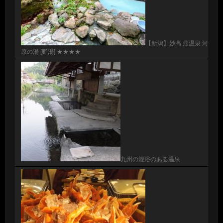
【新潟】妙高 燕温泉 河
原の湯 [野湯] ★★★★
九州の混浴のある温泉