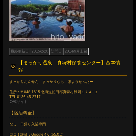
最終更新日
2015/2/20
訪問日
2014/9月上旬
【まっかり温泉 真狩村保養センター】基本情
報
まっかりおんせん まっかりむら ほようせんたー
住所：〒048-1615 北海道虻田郡真狩村緑岡１７４−３
TEL:0136-45-2717
公式サイト
【宿泊料金】
なし 日帰り入浴専門
口コミ評価：Google 4.0点/5.0点