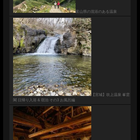
富山県の混浴のある温泉
【宮城】吹上温泉 峯雲
閣 日帰り入浴 & 宿泊 その3 お風呂編