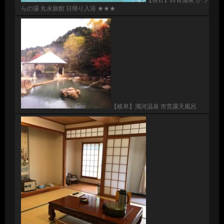
らの湯 丸永旅館 日帰り入浴 ★★★
【岐阜】濁河温泉 市営露天風呂