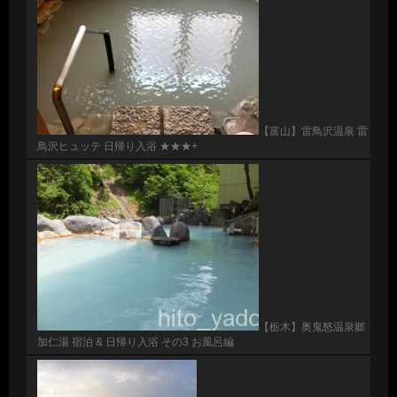
【富山】雷鳥沢温泉 雷
鳥沢ヒュッテ 日帰り入浴 ★★★+
【栃木】奥鬼怒温泉郷
加仁湯 宿泊 & 日帰り入浴 その3 お風呂編