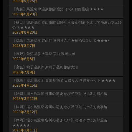
2023年9月25日
【青森】蔦温泉 蔦温泉旅館 宿泊 その1 お部屋編 ★★★★
2023年8月20日
【秋田】泥湯温泉 奥山旅館 日帰り入浴 & 宿泊 おまけで蕎麦カフェゆ
の花 ★★★★
2023年8月20日
【福島】赤湯温泉 好山荘 日帰り入浴 & 宿泊読者レポ ★★★+
2023年8月7日
【長野】釜沼温泉 大喜泉 宿泊 読者レポ
2023年8月6日
【宮城】鳴子温泉郷 東鳴子温泉 旅館大沼
2023年7月9日
【群馬】鹿沢温泉 紅葉館 宿泊 & 日帰り入浴 蕎麦セット ★★★★
2023年4月15日
【静岡】湯ヶ島温泉 谷川の湯 あせび野 宿泊 その3 お風呂編
2023年3月12日
【静岡】湯ヶ島温泉 谷川の湯 あせび野 宿泊 その2 お食事編
2023年3月12日
【静岡】湯ヶ島温泉 谷川の湯 あせび野 宿泊 その1 お部屋編
★★★★★
2023年3月11日