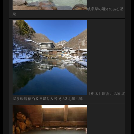
岐阜県の混浴のある温
泉
【栃木】那須 北温泉 北
温泉旅館 宿泊 & 日帰り入浴 その3 お風呂編