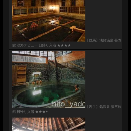
【群馬】法師温泉 長寿
館 混浴デビュー 日帰り入浴 ★★★★
【岩手】鉛温泉 藤三旅
館 日帰り入浴 ★★★+