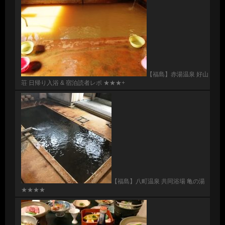
【福島】赤湯温泉 好山
荘 日帰り入浴 & 宿泊読者レポ ★★★+
【福島】八町温泉 共同浴場 亀の湯
★★★★