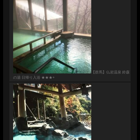
【群馬】仏岩温泉 鈴森
の湯 日帰り入浴 ★★★+