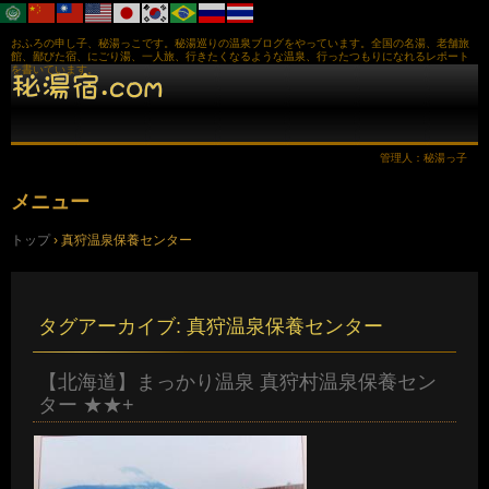
おふろの申し子、秘湯っこです。秘湯巡りの温泉ブログをやっています。全国の名湯、老舗旅
館、鄙びた宿、にごり湯、一人旅、行きたくなるような温泉、行ったつもりになれるレポート
を書いています。
管理人：秘湯っ子
メニュー
コ
トップ
›
真狩温泉保養センター
ン
テ
ン
ツ
へ
タグアーカイブ:
真狩温泉保養センター
ス
キ
ッ
【北海道】まっかり温泉 真狩村温泉保養セン
プ
ター ★★+