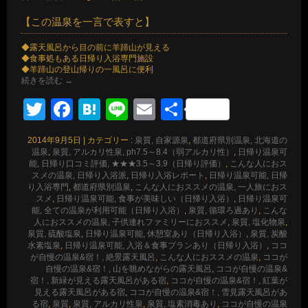
【この温泉を一言で表すと】
◆露天風呂から目の前に羊蹄山が見える
◆食事処もある日帰り入浴専門施設
◆羊蹄山の登山帰りの一風呂に便利
続きを読む
→
Twitter
Facebook
Hatena
Line
Email
共
有
2014年9月5日
|
カテゴリー :
泉質, 自家源泉
,
都道府県別温泉, 北海道の
温泉
,
泉質, アルカリ性泉, ph7.5～8.4（弱アルカリ性）
,
日帰り温泉可
能, 日帰り口コミ評価, ★★★3.5～3.9（日帰り評価）
,
こんな人におス
スメの温泉, 日帰り入浴派
,
日帰り入浴レポート
,
日帰り温泉可能, 日帰
り入浴専門
,
都道府県別温泉
,
こんな人におススメの温泉, 一人旅におス
スメ
,
日帰り温泉可能, 食事が美味しい（日帰り入浴）
,
日帰り温泉可
能, 全ての温泉が利用可能（日帰り入浴）
,
泉質, 循環ろ過あり
,
こんな
人におススメの温泉, 子供連れファミリーにおススメ
,
泉質, 塩化物泉
,
泉質, 硫酸塩泉
,
日帰り温泉可能, 休憩室あり（日帰り入浴）
,
泉質, 炭酸
水素塩泉
,
日帰り温泉可能, 入浴＆食事プランあり（日帰り入浴）
,
ココ
が自慢の温泉&宿！, 絶景露天風呂
,
こんな人におススメの温泉
,
ココが
自慢の温泉&宿！, 山を眺めながらの露天風呂
,
ココが自慢の温泉&
宿！, 新緑が見える露天風呂がある宿
,
ココが自慢の温泉&宿！, 紅葉が
見える露天風呂がある宿
,
ココが自慢の温泉&宿！, 雪見露天風呂があ
る宿
,
泉質
,
泉質, アルカリ性泉
,
泉質, 塩素消毒あり
,
ココが自慢の温泉