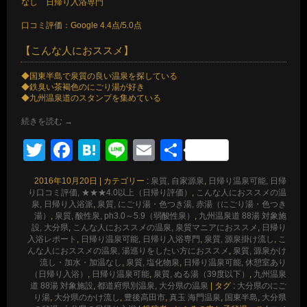
なし 日帰り入浴専門
口コミ評価：Google 4.4点/5.0点
【こんな人におススメ】
◆国東半島で泉質の良い温泉を探している
◆鉄臭い茶褐色のにごり湯が好き
◆九州温泉道のスタンプを集めている
続きを読む
→
Twitter
Facebook
Hatena
Line
Email
共
有
2016年10月20日
|
カテゴリー :
泉質, 自家源泉
,
日帰り温泉可能, 日帰
り口コミ評価, ★★★4.0以上（日帰り評価）
,
こんな人におススメの温
泉, 日帰り入浴派
,
泉質, にごり湯・色つき湯, 赤湯（にごり湯・色つき
湯）
,
泉質, 酸性泉, ph3.0～5.9（弱酸性泉）
,
九州温泉道 88湯 対象施
設, 大分県
,
こんな人におススメの温泉, 泉質マニアにおススメ
,
日帰り
入浴レポート
,
日帰り温泉可能, 日帰り入浴専門
,
泉質, 源泉掛け流し
,
こ
んな人におススメの温泉, 湯巡りをしたい方におススメ
,
泉質, 源泉かけ
流し・加水・加温なし
,
泉質, 塩化物泉
,
日帰り温泉可能, 休憩室あり
（日帰り入浴）
,
日帰り温泉可能
,
泉質, ぬる湯（39度以下）
,
九州温泉
道 88湯 対象施設
,
都道府県別温泉, 大分県の温泉
|
タグ :
大分県のにご
り湯
,
大分県のかけ流し
,
豊後高田市
,
真玉 海門温泉
,
国東半島
,
大分県