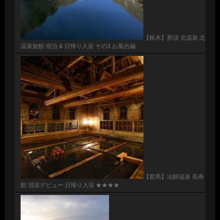
【栃木】那須 北温泉 北
温泉旅館 宿泊 & 日帰り入浴 その3 お風呂編
【群馬】法師温泉 長寿
館 混浴デビュー 日帰り入浴 ★★★★