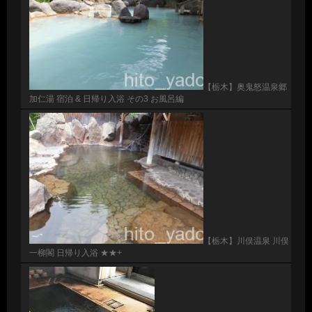
【栃木】奥鬼怒温泉郷
加仁湯 宿泊 & 日帰り入浴 その3 お風呂編
【栃木】川俣温泉 川俣
一柳閣 日帰り入浴 ★★+