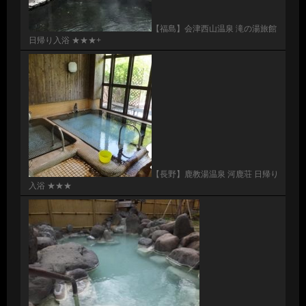
【福島】会津西山温泉 滝の湯旅館
日帰り入浴 ★★★+
【長野】鹿教湯温泉 河鹿荘 日帰り
入浴 ★★★