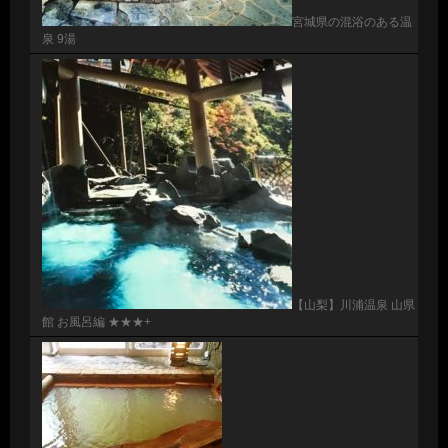
宮城県の混浴のある温
泉 9湯
【山梨】川浦温泉 山県
館 お風呂編 ★★★+