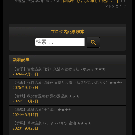
の秘湯
,
大分県の日帰り入浴
|
投稿者 : おふろの申し子秘湯っこ
|
コメ
ントをどうぞ
ブログ内記事検索
新着記事
【岩手】岩倉温泉 日帰り入浴 & 読者宿泊レポあり ★★★
2026年2月25日
【秋田】強首温泉 樅峰苑 日帰り入浴 （読者宿泊レポあり）★★★+
2025年9月27日
【宮城】秋の宮温泉郷 鷹の湯温泉 ★★★
2024年10月2日
【群馬】草津温泉 “千” 連泊 ★★★+
2024年8月17日
【群馬】草津温泉 ハナヤドベルツ 宿泊 ★★★★
2023年9月25日