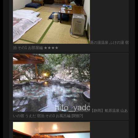
蒸の湯温泉 ふけの湯 宿
泊 その1 お部屋編 ★★★★
【静岡】船原温泉 山あ
いの宿 うえだ 宿泊 その3 お風呂編 [閉館?]