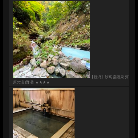
【新潟】妙高 燕温泉 河
原の湯 [野湯] ★★★★