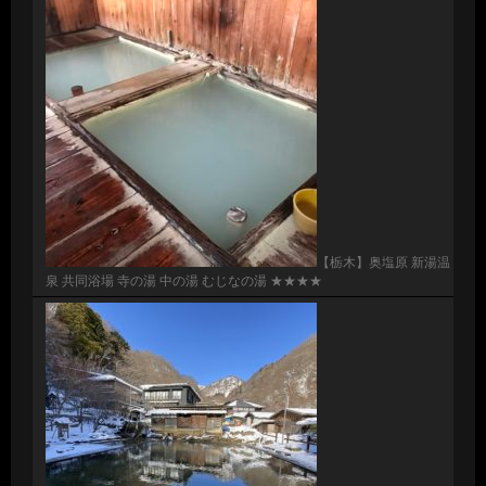
【栃木】奥塩原 新湯温
泉 共同浴場 寺の湯 中の湯 むじなの湯 ★★★★