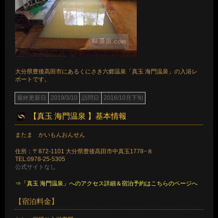
大分県豊後高田市にあるくにさき六郷温泉「真玉 海門温泉」の入浴レ
ポートです。
最終更新日
2019/3/10
訪問日
2016/10月下旬
【真玉 海門温泉 】基本情報
またま かいもんおんせん
住所：〒872-1101 大分県豊後高田市中真玉1778−８
TEL:0978-25-5305
公式サイトなし
⇒「真玉 海門温泉」へのアクセス詳細＆宿泊予約はこちらのページへ
【宿泊料金】