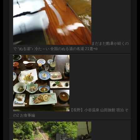
まだまだ酷暑が続くの
で “ぬる湯”♪ 冷た～い 全国のぬる湯の名湯 21選+α
【長野】小谷温泉 山田旅館 宿泊 そ
の2 お食事編