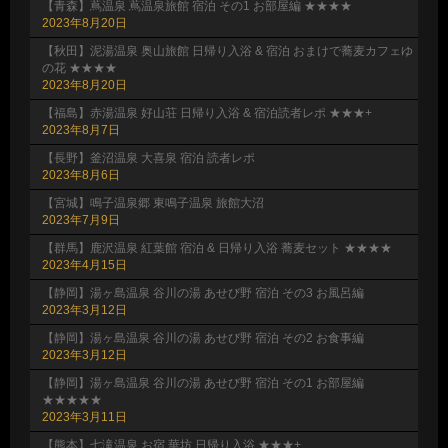
【青森】蔦温泉 蔦温泉旅館 宿泊 その1 お部屋編 ★★★★
2023年8月20日
【秋田】泥湯温泉 奥山旅館 日帰り入浴 & 宿泊 おまけで蕎麦カフェゆ
の花 ★★★★
2023年8月20日
【福島】赤湯温泉 好山荘 日帰り入浴 & 宿泊読者レポ ★★★+
2023年8月7日
【長野】釜沼温泉 大喜泉 宿泊 読者レポ
2023年8月6日
【宮城】鳴子温泉郷 東鳴子温泉 旅館大沼
2023年7月9日
【群馬】鹿沢温泉 紅葉館 宿泊 & 日帰り入浴 蕎麦セット ★★★★
2023年4月15日
【静岡】湯ヶ島温泉 谷川の湯 あせび野 宿泊 その3 お風呂編
2023年3月12日
【静岡】湯ヶ島温泉 谷川の湯 あせび野 宿泊 その2 お食事編
2023年3月12日
【静岡】湯ヶ島温泉 谷川の湯 あせび野 宿泊 その1 お部屋編
★★★★★
2023年3月11日
【熊本】七滝温泉 お宿 華坊 日帰り入浴 ★★★+