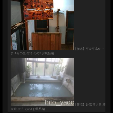
【栃木】平家平温泉 こ
まゆみの里 宿泊 その3 お風呂編
【新潟】妙高 燕温泉 樺
太館 宿泊 その3 お風呂編