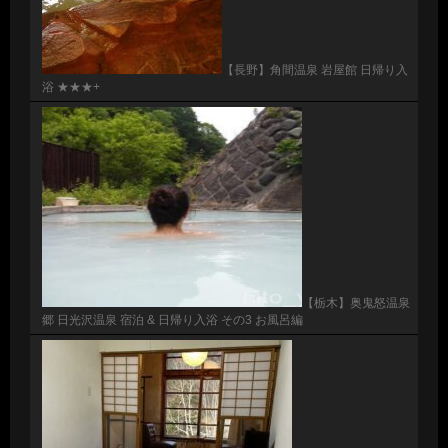
【長野】角間温泉 岩屋館 日帰り入
浴 ★★★+
【栃木】奥鬼怒温泉
郷 日光沢温泉 宿泊 & 日帰り入浴 その3 お風呂編