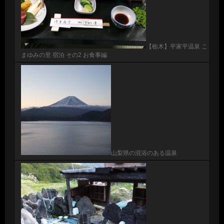
【栃木】平家平温泉 こ
まゆみの里 宿泊 その2 お食事編
山梨県の混浴のある温泉