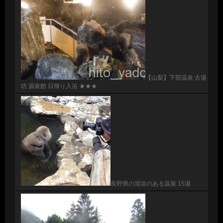
【山梨】下部温泉 古湯
坊 源泉館 日帰り入浴 ★★★
長野県の混浴のある温泉 15湯