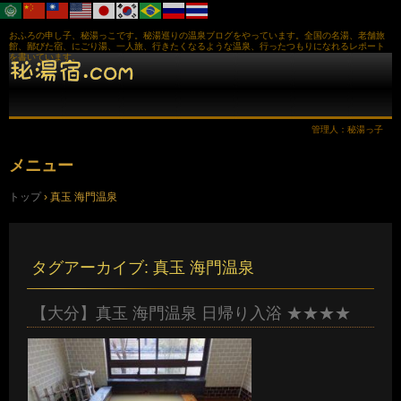
おふろの申し子、秘湯っこです。秘湯巡りの温泉ブログをやっています。全国の名湯、老舗旅
館、鄙びた宿、にごり湯、一人旅、行きたくなるような温泉、行ったつもりになれるレポート
を書いています。
管理人：秘湯っ子
メニュー
コ
トップ
›
真玉 海門温泉
ン
テ
ン
ツ
へ
タグアーカイブ:
真玉 海門温泉
ス
キ
ッ
【大分】真玉 海門温泉 日帰り入浴 ★★★★
プ