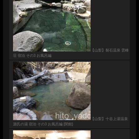
【山梨】裂石温泉 雲峰
荘 宿泊 その3 お風呂編
【山梨】十谷上湯温泉
源氏の湯 宿泊 その3 お風呂編 [閉館]