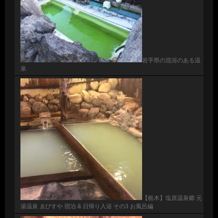
岩手県の混浴のある温
泉
【栃木】塩原温泉郷 元
湯温泉 ゑびすや 宿泊 & 日帰り入浴 その3 お風呂編