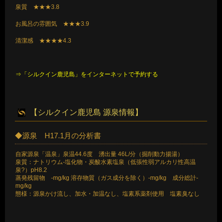
泉質 ★★★3.8
お風呂の雰囲気 ★★★3.9
清潔感 ★★★★4.3
⇒「シルクイン鹿児島」をインターネットで予約する
【シルクイン鹿児島 源泉情報】
◆源泉 H17.1月の分析書
自家源泉「温泉」泉温44.6度 湧出量 46L/分（掘削動力揚湯）
泉質：ナトリウム-塩化物・炭酸水素塩泉（低張性弱アルカリ性高温
泉?）pH8.2
蒸発残留物 -mg/kg 溶存物質（ガス成分を除く）-mg/kg 成分総計-
mg/kg
態様：源泉かけ流し、加水・加温なし、塩素系薬剤使用 塩素臭なし