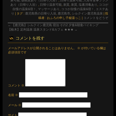
泉可能, 仮眠室あり（日帰り入浴）
,
日帰り温泉可能, 入浴＆食事プラン
あり（日帰り入浴）
,
日帰り温泉可能
,
泉質
,
泉質, 塩素消毒あり
,
ココが
自慢の温泉&宿！, マッサージあり
,
ココが自慢の温泉&宿！, エステあ
り
|
タグ :
鹿児島県の日帰り入浴
,
鹿児島市
,
シルクイン鹿児島温泉
|
投
稿者 : おふろの申し子秘湯っこ
|
コメントをどうぞ
←
【鹿児島】シルクイン鹿児島 宿泊 その2 夕食&朝食バイキング
【栃木】足利温泉 温泉スタンド&カフェ ★★★
→
コメントを残す
メールアドレスが公開されることはありません。
※
が付いている欄は
必須項目です
コメント
※
名前
※
メール
※
サイト