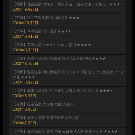
【秋田】強首温泉 樅峰苑 日帰り入浴 （読者宿泊レポあり）★★★+
2025年9月27日
【宮城】秋の宮温泉郷 鷹の湯温泉 ★★★
2024年10月2日
【群馬】草津温泉 “千” 連泊 ★★★+
2024年8月17日
【群馬】草津温泉 ハナヤドベルツ 宿泊 ★★★★
2023年9月25日
【青森】蔦温泉 蔦温泉旅館 宿泊 その1 お部屋編 ★★★★
2023年8月20日
【秋田】泥湯温泉 奥山旅館 日帰り入浴 & 宿泊 おまけで蕎麦カフェゆ
の花 ★★★★
2023年8月20日
【福島】赤湯温泉 好山荘 日帰り入浴 & 宿泊読者レポ ★★★+
2023年8月7日
【長野】釜沼温泉 大喜泉 宿泊 読者レポ
2023年8月6日
【宮城】鳴子温泉郷 東鳴子温泉 旅館大沼
2023年7月9日
【群馬】鹿沢温泉 紅葉館 宿泊 & 日帰り入浴 蕎麦セット ★★★★