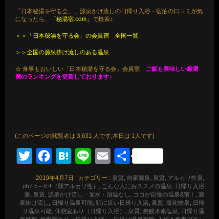
「日本秘湯を守る会」、源泉かけ流しの日帰り入浴・宿泊の口コミが気
になったら、
「秘湯宿.com」
で検索♪
＞＞「日本秘湯を守る会」の会員宿 全国一覧
＞＞全国の源泉掛け流しのある温泉
☆
食事もおいしい「日本秘湯を守る会」会員宿
ご飯も美味しい厳選
宿のランキングを更新しております♪
(このページの閲覧者は 3,631 人です,本日は 1人です)
Twitter
Facebook
Hatena
Line
Email
共
有
2019年4月7日
|
カテゴリー :
泉質, 自家源泉
,
泉質, アルカリ性泉,
ph7.5～8.4（弱アルカリ性）
,
こんな人におススメの温泉, 日帰り入浴
派
,
泉質, 源泉かけ流し・加水・加温なし
,
ココが自慢の温泉&宿！, 源
泉掛け流し
,
日帰り温泉可能, 駅に近い日帰り入浴
,
泉質, 塩化物泉
,
日帰
り温泉可能, 休憩室あり（日帰り入浴）
,
泉質, 炭酸水素塩泉
,
日帰り温