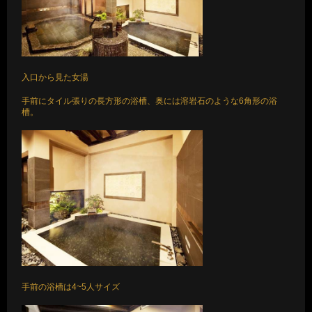
入口から見た女湯
手前にタイル張りの長方形の浴槽、奥には溶岩石のような6角形の浴
槽。
手前の浴槽は4~5人サイズ