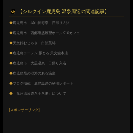
【シルクイン鹿児島 温泉周辺の関連記事】
◆
鹿児島市 城山長寿泉 日帰り入浴
◆
鹿児島市 西郷隆盛展望ホールK10カフェ
◆
天文館むじゃき 白熊菓琲
◆
鹿児島ラーメン 豚とろ 天文館本店
◆
鹿児島市 大黒温泉 日帰り入浴
◆
鹿児島県の混浴のある温泉
◆
ブログ掲載 鹿児島県の秘湯レポート
◆
「九州温泉道八十八湯」について
[スポンサーリンク]