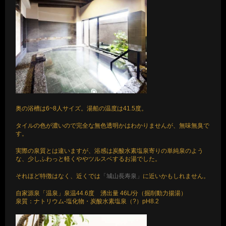
奥の浴槽は6~8人サイズ。湯船の温度は41.5度。
タイルの色が濃いので完全な無色透明かはわかりませんが、無味無臭で
す。
実際の泉質とは違いますが、浴感は炭酸水素塩泉寄りの単純泉のよう
な、少しふわっと軽くややツルスベするお湯でした。
それほど特徴はなく、近くでは
「城山長寿泉」
に近いかもしれません。
自家源泉「温泉」泉温44.6度 湧出量 46L/分（掘削動力揚湯）
泉質：ナトリウム-塩化物・炭酸水素塩泉（?）pH8.2