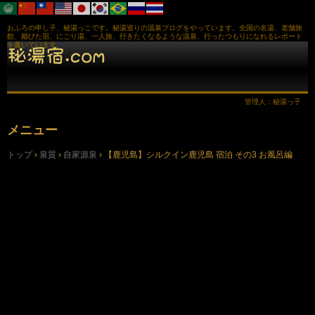
おふろの申し子、秘湯っこです。秘湯巡りの温泉ブログをやっています。全国の名湯、老舗旅
館、鄙びた宿、にごり湯、一人旅、行きたくなるような温泉、行ったつもりになれるレポート
を書いています。
管理人：秘湯っ子
メニュー
コ
トップ
›
泉質
›
自家源泉
›
【鹿児島】シルクイン鹿児島 宿泊 その3 お風呂編
ン
テ
ン
ツ
へ
ス
キ
ッ
プ