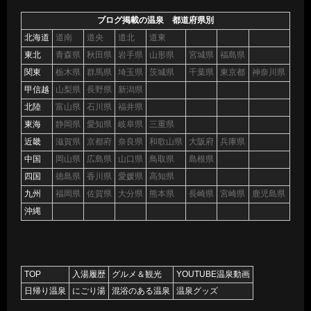
ブログ掲載の温泉 都道府県別
北海道
道南
道央
道北
道東
東北
青森県
秋田県
岩手県
山形県
宮城県
福島県
関東
栃木県
群馬県
埼玉県
茨城県
千葉県
東京都
神奈川県
甲信越
山梨県
長野県
新潟県
北陸
富山県
石川県
福井県
東海
静岡県
愛知県
岐阜県
三重県
近畿
滋賀県
京都府
奈良県
和歌山県
大阪府
兵庫県
中国
岡山県
広島県
山口県
鳥取県
島根県
四国
徳島県
香川県
愛媛県
高知県
九州
福岡県
佐賀県
大分県
熊本県
長崎県
宮崎県
鹿児島県
沖縄
TOP
入湯履歴
グルメ＆観光
YOUTUBE温泉動画
日帰り温泉
にごり湯
混浴のある温泉
温泉グッズ