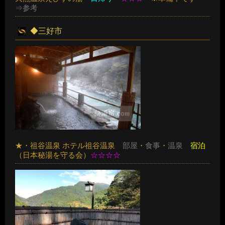
⇒参考
◆三好市
★・祖谷温泉 ホテル祖谷温泉
部屋
・
食事
・
温泉
宿泊
（日本秘湯を守る会）
☆☆☆☆