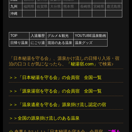
九州
福岡県
佐賀県
大分県
熊本県
長崎県
宮崎県
鹿児島県
沖縄
TOP
入湯履歴
グルメ＆観光
YOUTUBE温泉動画
日帰り温泉
にごり湯
混浴のある温泉
温泉グッズ
「日本秘湯を守る会」、源泉かけ流しの日帰り入浴・宿
泊の口コミが気になったら、
「秘湯宿.com」
で検索♪
＞＞「日本秘湯を守る会」の会員宿 全国一覧
＞＞「源泉湯宿を守る会」の会員宿 全国一覧
＞＞「温泉遺産を守る会」源泉掛け流し認定の宿
＞＞全国の源泉掛け流しのある温泉
☆
食事もおいしい「日本秘湯を守る会」会員宿
ご飯も