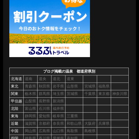
ブログ掲載の温泉 都道府県別
北海道
道南
道央
道北
道東
東北
青森県
秋田県
岩手県
山形県
宮城県
福島県
関東
栃木県
群馬県
埼玉県
茨城県
千葉県
東京都
神奈川県
甲信越
山梨県
長野県
新潟県
北陸
富山県
石川県
福井県
東海
静岡県
愛知県
岐阜県
三重県
近畿
滋賀県
京都府
奈良県
和歌山県
大阪府
兵庫県
中国
岡山県
広島県
山口県
鳥取県
島根県
四国
徳島県
香川県
愛媛県
高知県