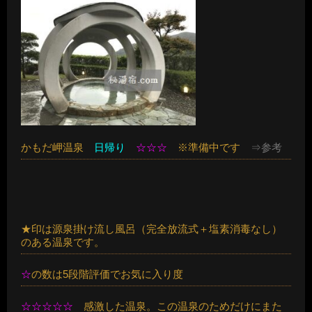
かもだ岬温泉
日帰り
☆☆☆
※準備中です
⇒参考
★印は源泉掛け流し風呂（完全放流式＋塩素消毒なし）
のある温泉です。
☆
の数は5段階評価でお気に入り度
☆☆☆☆☆
感激した温泉。この温泉のためだけにまた