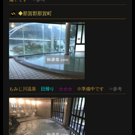
◆那賀郡那賀町
もみじ川温泉
日帰り
☆☆☆
※準備中です
⇒参考