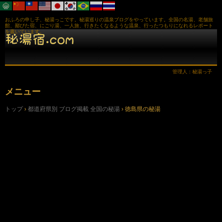
おふろの申し子、秘湯っこです。秘湯巡りの温泉ブログをやっています。全国の名湯、老舗旅
館、鄙びた宿、にごり湯、一人旅、行きたくなるような温泉、行ったつもりになれるレポート
を書いています。
管理人：秘湯っ子
メニュー
コ
トップ
›
都道府県別 ブログ掲載 全国の秘湯
›
徳島県の秘湯
ン
テ
ン
ツ
へ
ス
キ
ッ
プ