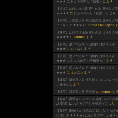
★★★
に
おふろの申し子秘湯っこ
より
【熊本】はげの湯温泉 豊礼の湯 日帰り入浴
★★★★
に
おふろの申し子秘湯っこ
より
【宮崎】北霧島温泉 神の郷温泉 日帰り入浴
バイキング ★★★
に
Tephra Sakurajima
よ
【熊本】はげの湯温泉 豊礼の湯 日帰り入浴
★★★★
に
kaoruuk
より
【長崎】湯ノ本温泉 平山旅館 日帰り入浴
★★★
に
ミノムシ
より
【長崎】湯ノ本温泉 平山旅館 日帰り入浴
★★★
に
おふろの申し子秘湯っこ
より
【長崎】湯ノ本温泉 平山旅館 日帰り入浴
★★★
に
ミノムシ
より
【岐阜】新穂高温泉 槍見舘
に
おふろの申
子秘湯っこ
より
【岐阜】新穂高温泉 槍見舘
に
kaoruuk
よ
【青森】嶽温泉 山のホテル 宿泊 その3 お
編 [閉館]
に
おふろの申し子秘湯っこ
より
【長野】毒沢鉱泉 神乃湯 日帰り入浴 ＆読
宿泊レポ ★★★★
に
おふろの申し子秘湯