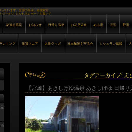
やっています。全国の名湯、老舗旅館、
行ったつもりになれるレポートを書いて
都道府県別
お知らせ
日帰り温泉
お花見温泉
ぬる湯
混浴
野湯
ランキング
泉質マニア
温泉グッズ
日本秘湯を守る会
ミシュラン掲載
入
タグアーカイブ:
え
【宮崎】あきしげゆ温泉 あきしげゆ 日帰り
部屋
宿泊