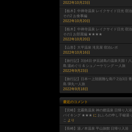
2022年10月23日
【栃木】中禅寺温泉 レイクサイド日光 宿泊
その2 お食事編
2022年10月20日
【栃木】中禅寺温泉 レイクサイド日光 宿泊
その1 お部屋編 ★★★★
2022年10月20日
【山形】大平温泉 滝見屋 宿泊レポ
2022年10月16日
【旅行記】3泊4日 伊豆諸島の温泉天国！八
島 湯めぐり & シュノーケリング 一人旅
2022年9月23日
【旅行記】日本一上陸困難な島!? 2泊3日 
島 弾丸一人旅
2022年9月18日
最近のコメント
【宮崎】北霧島温泉 神の郷温泉 日帰り入浴
バイキング ★★★
に
おふろの申し子秘湯
こ
より
【長崎】湯ノ本温泉 平山旅館 日帰り入浴