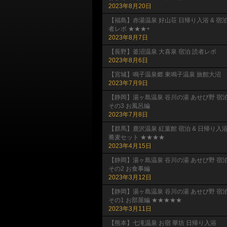
2023年8月20日
【福島】赤湯温泉 好山荘 日帰り入浴 & 宿
者レポ ★★★+
2023年8月7日
【長野】釜沼温泉 大喜泉 宿泊 読者レポ
2023年8月6日
【宮城】鳴子温泉郷 東鳴子温泉 旅館大沼
2023年7月9日
【静岡】湯ヶ島温泉 谷川の湯 あせび野 宿
その3 お風呂編
2023年7月8日
【群馬】鹿沢温泉 紅葉館 宿泊 & 日帰り入
蕎麦セット ★★★★
2023年4月15日
【静岡】湯ヶ島温泉 谷川の湯 あせび野 宿
その2 お食事編
2023年3月12日
【静岡】湯ヶ島温泉 谷川の湯 あせび野 宿
その1 お部屋編 ★★★★★
2023年3月11日
【熊本】七滝温泉 お宿 華坊 日帰り入浴