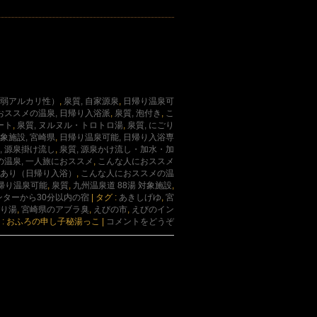
.4（弱アルカリ性）
,
泉質, 自家源泉
,
日帰り温泉可
おススメの温泉, 日帰り入浴派
,
泉質, 泡付き
,
こ
ート
,
泉質, ヌルヌル・トロトロ湯
,
泉質, にごり
対象施設, 宮崎県
,
日帰り温泉可能, 日帰り入浴専
, 源泉掛け流し
,
泉質, 源泉かけ流し・加水・加
温泉, 一人旅におススメ
,
こんな人におススメ
室あり（日帰り入浴）
,
こんな人におススメの温
帰り温泉可能
,
泉質
,
九州温泉道 88湯 対象施設
,
ンターから30分以内の宿
|
タグ :
あきしげゆ
,
宮
り湯
,
宮崎県のアブラ臭
,
えびの市
,
えびのイン
 : おふろの申し子秘湯っこ
|
コメントをどうぞ