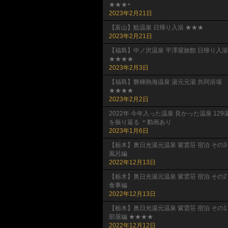
★★★+
2023年2月21日
【富山】鯰温泉 日帰り入浴 ★★★
2023年2月21日
【福島】中ノ沢温泉 平澤屋旅館 日帰り入浴
★★★★
2023年2月3日
【福島】磐梯熱海温泉 湯元元湯 共同浴場
★★★★
2023年2月2日
2022年 今年入った温泉 良かった温泉 129
を振り返る ＊動画あり
2023年1月6日
【栃木】奥日光湯元温泉 紫雲荘 宿泊 その3
風呂編
2022年12月13日
【栃木】奥日光湯元温泉 紫雲荘 宿泊 その2
食事編
2022年12月13日
【栃木】奥日光湯元温泉 紫雲荘 宿泊 その1
部屋編 ★★★★
2022年12月12日