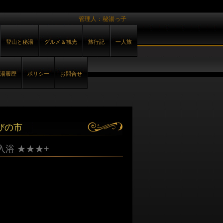
管理人：秘湯っ子
登山と秘湯
グルメ＆観光
旅行記
一人旅
湯履歴
ポリシー
お問合せ
びの市
入浴 ★★★+