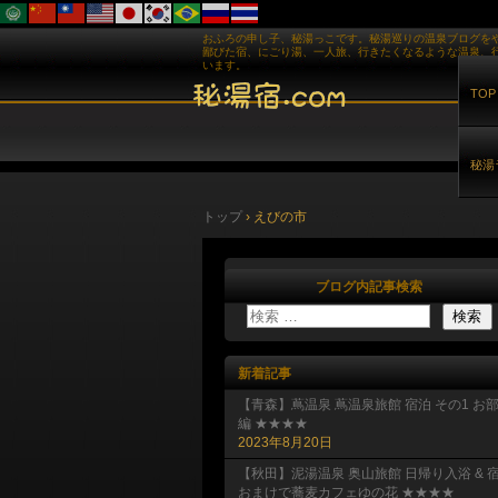
おふろの申し子、秘湯っこです。秘湯巡りの温泉ブログを
鄙びた宿、にごり湯、一人旅、行きたくなるような温泉、
います。
TOP
秘湯
トップ
›
えびの市
ブログ内記事検索
新着記事
【青森】蔦温泉 蔦温泉旅館 宿泊 その1 お
編 ★★★★
2023年8月20日
【秋田】泥湯温泉 奥山旅館 日帰り入浴 & 
おまけで蕎麦カフェゆの花 ★★★★