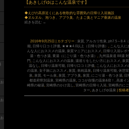
【あきしげゆはこんな温泉です】
◆えびの高原近くにある牧歌的な雰囲気の日帰り入浴施設
◆ヌルヌル、泡つき、アブラ臭、たまご臭とマニア垂涎の温泉
続きを読む
→
2016年9月25日
|
カテゴリー :
泉質, アルカリ性泉, ph7.5～8
能, 日帰り口コミ評価, ★★★4.0以上（日帰り評価）
,
こんな人に
んな人におススメの温泉, 泉質マニアにおススメ
,
日帰り入浴レポ
湯・色つき湯, 黄湯（にごり湯・色つき湯）
,
九州温泉道 88湯 
門
,
こんな人におススメの温泉, 湯巡りをしたい方におススメ
,
泉質
湯
温なし
,
日帰り温泉可能, 日帰り口コミ評価
,
こんな人におススメの
の温泉, 女子旅におススメ
,
泉質, 単純温泉
,
日帰り温泉可能, 休憩
泉
,
泉質, モール泉
,
泉質, アブラ臭
,
泉質, にごり湯・色つき湯
,
日
都道府県別温泉, 宮崎県の温泉
,
ココが自慢の温泉&宿！, 高速イ
 お
崎県の秘湯
,
宮崎県のかけ流し
,
宮崎県の日帰り入浴
,
宮崎県のにご
ター
,
あきしげゆ温泉
|
投稿者
 お
 お