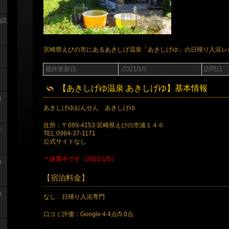
泊読
宮崎県えびの市にあるあきしげ温泉「あきしげゆ」の日帰り入浴レ
最終更新日
2021/1/5
訪問日
【あきしげゆ温泉 あきしげゆ】基本情報
泊
あきしげゆおんせん あきしげゆ
住所：〒889-4153 宮崎県えびの市浦１４６
浴
TEL:0984-37-1171
公式サイトなし
＊休業中です（2021/1/5）
泊
【宿泊料金】
泊
なし 日帰り入浴専門
口コミ評価：Google 4.4点/5.0点