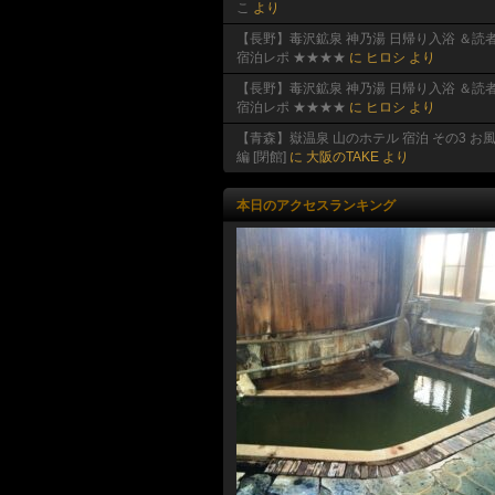
こ
より
【長野】毒沢鉱泉 神乃湯 日帰り入浴 ＆読
宿泊レポ ★★★★
に
ヒロシ
より
【長野】毒沢鉱泉 神乃湯 日帰り入浴 ＆読
宿泊レポ ★★★★
に
ヒロシ
より
【青森】嶽温泉 山のホテル 宿泊 その3 お
編 [閉館]
に
大阪のTAKE
より
本日のアクセスランキング