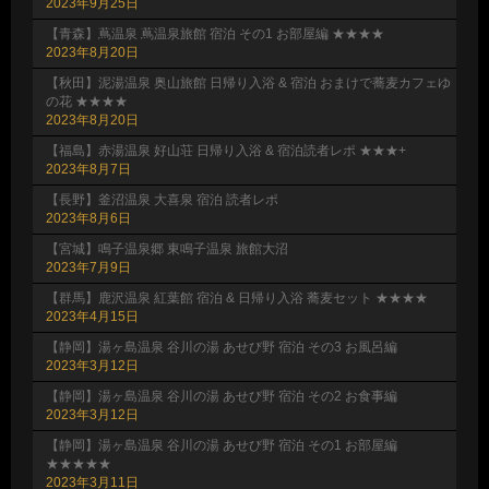
2023年9月25日
【青森】蔦温泉 蔦温泉旅館 宿泊 その1 お部屋編 ★★★★
2023年8月20日
【秋田】泥湯温泉 奥山旅館 日帰り入浴 & 宿泊 おまけで蕎麦カフェゆ
の花 ★★★★
2023年8月20日
【福島】赤湯温泉 好山荘 日帰り入浴 & 宿泊読者レポ ★★★+
2023年8月7日
【長野】釜沼温泉 大喜泉 宿泊 読者レポ
2023年8月6日
【宮城】鳴子温泉郷 東鳴子温泉 旅館大沼
2023年7月9日
【群馬】鹿沢温泉 紅葉館 宿泊 & 日帰り入浴 蕎麦セット ★★★★
2023年4月15日
【静岡】湯ヶ島温泉 谷川の湯 あせび野 宿泊 その3 お風呂編
2023年3月12日
【静岡】湯ヶ島温泉 谷川の湯 あせび野 宿泊 その2 お食事編
2023年3月12日
【静岡】湯ヶ島温泉 谷川の湯 あせび野 宿泊 その1 お部屋編
★★★★★
2023年3月11日