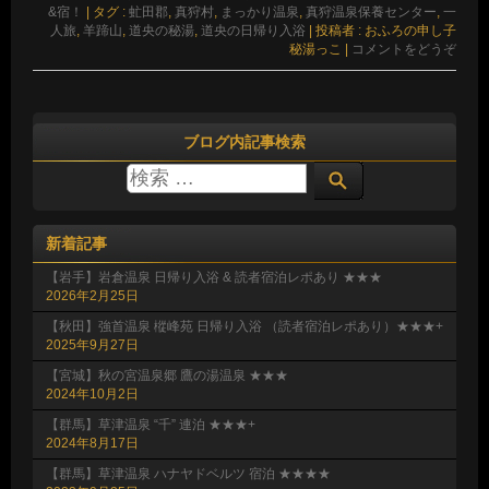
&宿！
|
タグ :
虻田郡
,
真狩村
,
まっかり温泉
,
真狩温泉保養センター
,
一
人旅
,
羊蹄山
,
道央の秘湯
,
道央の日帰り入浴
|
投稿者 : おふろの申し子
秘湯っこ
|
コメントをどうぞ
ブログ内記事検索
新着記事
【岩手】岩倉温泉 日帰り入浴 & 読者宿泊レポあり ★★★
2026年2月25日
【秋田】強首温泉 樅峰苑 日帰り入浴 （読者宿泊レポあり）★★★+
2025年9月27日
【宮城】秋の宮温泉郷 鷹の湯温泉 ★★★
2024年10月2日
【群馬】草津温泉 “千” 連泊 ★★★+
2024年8月17日
【群馬】草津温泉 ハナヤドベルツ 宿泊 ★★★★