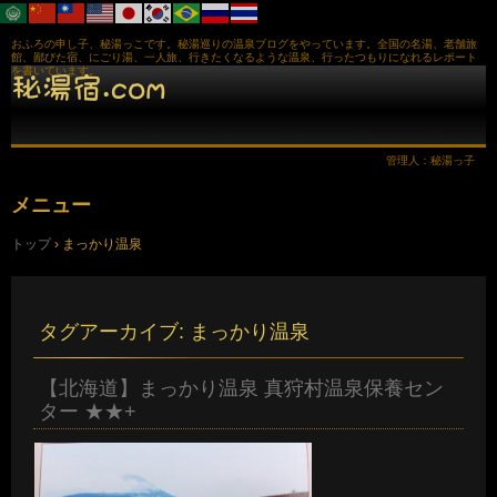
おふろの申し子、秘湯っこです。秘湯巡りの温泉ブログをやっています。全国の名湯、老舗旅
館、鄙びた宿、にごり湯、一人旅、行きたくなるような温泉、行ったつもりになれるレポート
を書いています。
管理人：秘湯っ子
メニュー
コ
トップ
›
まっかり温泉
ン
テ
ン
ツ
へ
タグアーカイブ:
まっかり温泉
ス
キ
ッ
【北海道】まっかり温泉 真狩村温泉保養セン
プ
ター ★★+