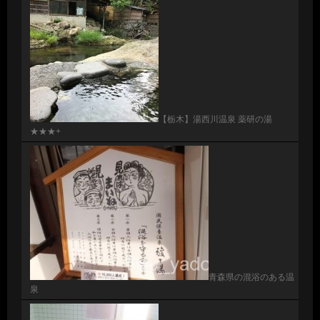
【栃木】湯西川温泉 薬研の湯
★★★+
青森県の混浴のある温
泉