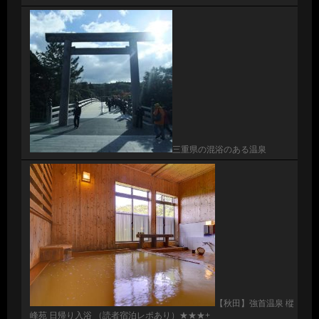
三重県の混浴のある温泉
【秋田】強首温泉 樅
峰苑 日帰り入浴 （読者宿泊レポあり）★★★+