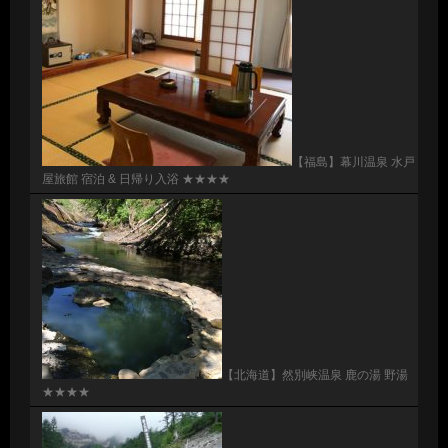
【福島】幕川温泉 水戸
屋旅館 宿泊 & 日帰り入浴 ★★★★
【北海道】然別峡温泉 鹿の湯 野湯
★★★★