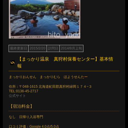
最終更新日
2015/2/20
訪問日
2014/9月上旬
【まっかり温泉 真狩村保養センター】基本情
報
まっかりおんせん まっかりむら ほようせんたー
住所：〒048-1615 北海道虻田郡真狩村緑岡１７４−３
TEL:0136-45-2717
公式サイト
【宿泊料金】
なし 日帰り入浴専門
口コミ評価：Google 4.0点/5.0点