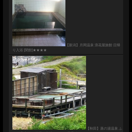
【新潟】月岡温泉 浪花屋旅館 日帰
り入浴 [閉館]★★★★
【秋田】蒸の湯温泉 ふ