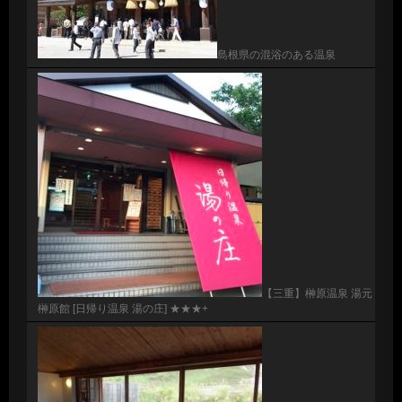
島根県の混浴のある温泉
【三重】榊原温泉 湯元
榊原館 [日帰り温泉 湯の庄] ★★★+