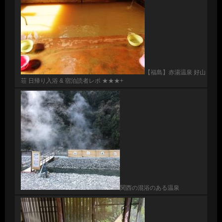
【福島】赤湯温泉 好山
荘 日帰り入浴 & 宿泊読者レポ ★★★+
関西の混浴のある温泉