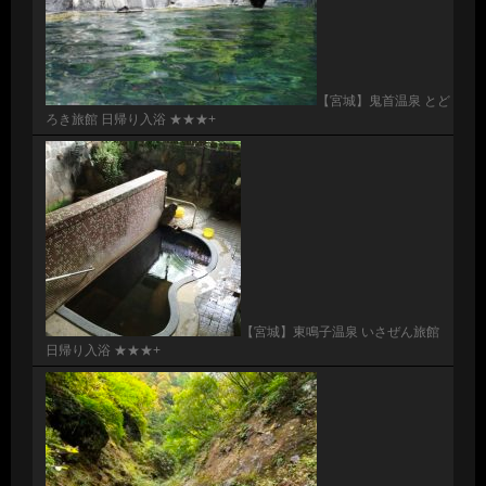
【宮城】鬼首温泉 とど
ろき旅館 日帰り入浴 ★★★+
【宮城】東鳴子温泉 いさぜん旅館
日帰り入浴 ★★★+