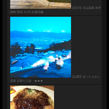
【石川】白山温泉 永井
旅館 宿泊 その3 お風呂編
【山梨】ほったらかし
温泉 日帰り入浴 ★★★