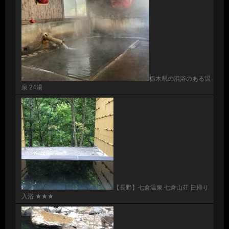
栃木県の混浴のある温
泉 24湯
【長野】七倉温泉 七倉山荘 日帰り
入浴 ★★★