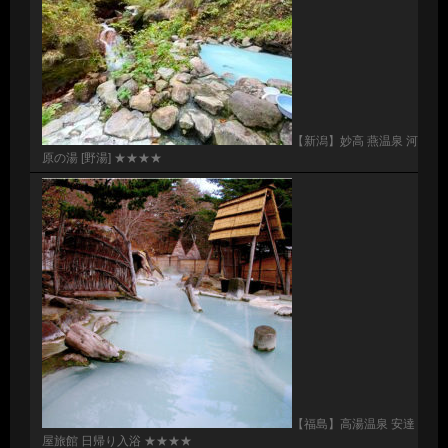
【新潟】妙高 燕温泉 河
原の湯 [野湯] ★★★★
【福島】高湯温泉 安達
屋旅館 日帰り入浴 ★★★★