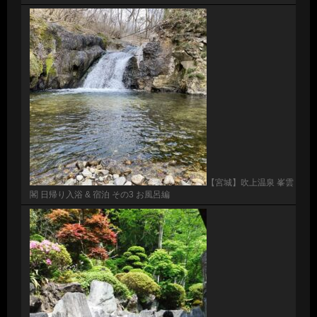
【宮城】吹上温泉 峯雲
閣 日帰り入浴 & 宿泊 その3 お風呂編