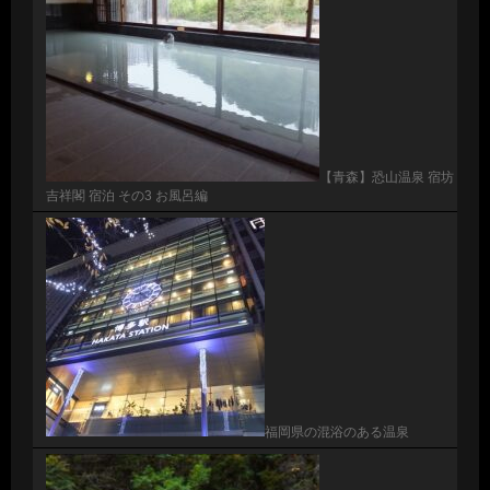
【青森】恐山温泉 宿坊
吉祥閣 宿泊 その3 お風呂編
福岡県の混浴のある温泉