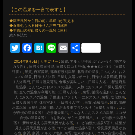
【この温泉を一言で表すと】
◆露天風呂から目の前に羊蹄山が見える
◆食事処もある日帰り入浴専門施設
◆羊蹄山の登山帰りの一風呂に便利
続きを読む
→
Twitter
Facebook
Hatena
Line
Email
共
有
2014年9月5日
|
カテゴリー :
泉質, アルカリ性泉, ph7.5～8.4（弱アル
カリ性）
,
日帰り温泉可能, 日帰り口コミ評価, ★★★3.5～3.9（日帰り
評価）
,
泉質, 自家源泉
,
都道府県別温泉, 北海道の温泉
,
こんな人におス
スメの温泉, 日帰り入浴派
,
日帰り入浴レポート
,
日帰り温泉可能, 日帰
り入浴専門
,
日帰り温泉可能, 食事が美味しい（日帰り入浴）
,
都道府県
別温泉
,
こんな人におススメの温泉, 一人旅におススメ
,
日帰り温泉可
能, 全ての温泉が利用可能（日帰り入浴）
,
泉質, 循環ろ過あり
,
こんな
人におススメの温泉, 子供連れファミリーにおススメ
,
泉質, 塩化物泉
,
日帰り温泉可能, 休憩室あり（日帰り入浴）
,
泉質, 硫酸塩泉
,
泉質, 炭酸
水素塩泉
,
日帰り温泉可能, 入浴＆食事プランあり（日帰り入浴）
,
ココ
が自慢の温泉&宿！, 絶景露天風呂
,
こんな人におススメの温泉
,
ココが
自慢の温泉&宿！, 山を眺めながらの露天風呂
,
ココが自慢の温泉&
宿！, 新緑が見える露天風呂がある宿
,
ココが自慢の温泉&宿！, 紅葉が
見える露天風呂がある宿
,
ココが自慢の温泉&宿！, 雪見露天風呂があ
る宿
,
泉質
,
泉質, アルカリ性泉
,
泉質, 塩素消毒あり
,
ココが自慢の温泉