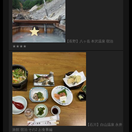
【長野】八ヶ岳 本沢温泉 宿泊
★★★★
【石川】白山温泉 永井
旅館 宿泊 その2 お食事編