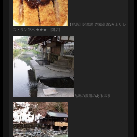
【群馬】関越道 赤城高原SA 上り レ
ストラン並木 ★★★ [閉店]
九州の混浴のある温泉