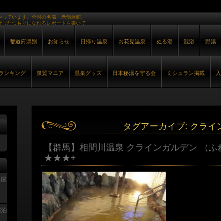
やっています。全国の名湯、老舗旅館、
行ったつもりになれるレポートを書いて
都道府県別
お知らせ
日帰り温泉
お花見温泉
ぬる湯
混浴
野湯
ランキング
泉質マニア
温泉グッズ
日本秘湯を守る会
ミシュラン掲載
入
タグアーカイブ:
クライ
【群馬】相間川温泉 クラインガルデン （ふ
★★★+
部屋
宿泊