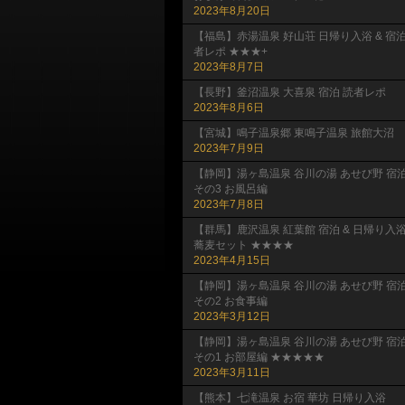
2023年8月20日
【福島】赤湯温泉 好山荘 日帰り入浴 & 宿
者レポ ★★★+
2023年8月7日
【長野】釜沼温泉 大喜泉 宿泊 読者レポ
2023年8月6日
【宮城】鳴子温泉郷 東鳴子温泉 旅館大沼
2023年7月9日
【静岡】湯ヶ島温泉 谷川の湯 あせび野 宿
その3 お風呂編
2023年7月8日
【群馬】鹿沢温泉 紅葉館 宿泊 & 日帰り入
蕎麦セット ★★★★
2023年4月15日
【静岡】湯ヶ島温泉 谷川の湯 あせび野 宿
その2 お食事編
2023年3月12日
【静岡】湯ヶ島温泉 谷川の湯 あせび野 宿
その1 お部屋編 ★★★★★
2023年3月11日
【熊本】七滝温泉 お宿 華坊 日帰り入浴