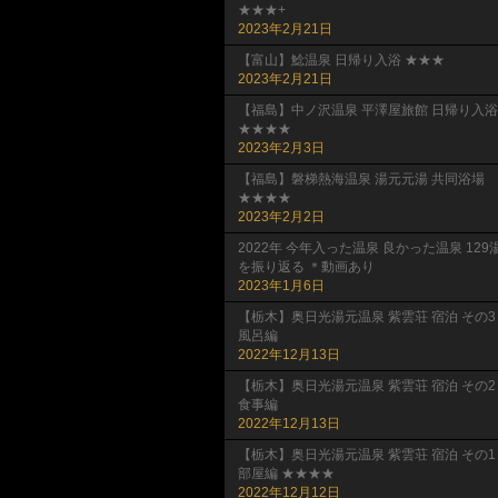
★★★+
2023年2月21日
【富山】鯰温泉 日帰り入浴 ★★★
2023年2月21日
【福島】中ノ沢温泉 平澤屋旅館 日帰り入浴
★★★★
2023年2月3日
【福島】磐梯熱海温泉 湯元元湯 共同浴場
★★★★
2023年2月2日
2022年 今年入った温泉 良かった温泉 129
を振り返る ＊動画あり
2023年1月6日
【栃木】奥日光湯元温泉 紫雲荘 宿泊 その3
風呂編
2022年12月13日
【栃木】奥日光湯元温泉 紫雲荘 宿泊 その2
食事編
2022年12月13日
【栃木】奥日光湯元温泉 紫雲荘 宿泊 その1
部屋編 ★★★★
2022年12月12日