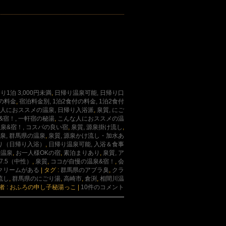
1泊 3,000円未満
,
日帰り温泉可能, 日帰り口
付の料金
,
宿泊料金別, 1泊2食付の料金, 1泊2食付
人におススメの温泉, 日帰り入浴派
,
泉質, にご
宿！, 一軒宿の秘湯
,
こんな人におススメの温
泉&宿！, コスパの良い宿
,
泉質, 源泉掛け流し
,
泉, 群馬県の温泉
,
泉質, 源泉かけ流し・加水あ
あり（日帰り入浴）
,
日帰り温泉可能, 入浴＆食事
の温泉
,
お一人様OKの宿
,
素泊まりあり
,
泉質, ア
～7.5（中性）
,
泉質
,
ココが自慢の温泉&宿！
,
会
スクリームがある
|
タグ :
群馬県のアブラ臭
,
クラ
流し
,
群馬県のにごり湯
,
高崎市
,
倉渕
,
相間川温
者 : おふろの申し子秘湯っこ
|
10件のコメント