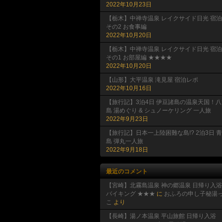
2022年10月23日
【栃木】中禅寺温泉 レイクサイド日光 宿泊
その2 お食事編
2022年10月20日
【栃木】中禅寺温泉 レイクサイド日光 宿泊
その1 お部屋編 ★★★★
2022年10月20日
【山形】大平温泉 滝見屋 宿泊レポ
2022年10月16日
【旅行記】3泊4日 伊豆諸島の温泉天国！八
島 湯めぐり & シュノーケリング 一人旅
2022年9月23日
【旅行記】日本一上陸困難な島!? 2泊3日 
島 弾丸一人旅
2022年9月18日
最近のコメント
【宮崎】北霧島温泉 神の郷温泉 日帰り入浴
バイキング ★★★
に
おふろの申し子秘湯
こ
より
【長崎】湯ノ本温泉 平山旅館 日帰り入浴