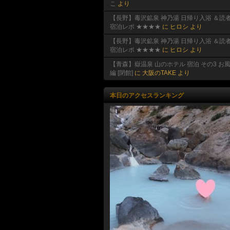
こ
より
【長野】毒沢鉱泉 神乃湯 日帰り入浴 ＆読
宿泊レポ ★★★★
に
ヒロシ
より
【長野】毒沢鉱泉 神乃湯 日帰り入浴 ＆読
宿泊レポ ★★★★
に
ヒロシ
より
【青森】嶽温泉 山のホテル 宿泊 その3 お
編 [閉館]
に
大阪のTAKE
より
本日のアクセスランキング