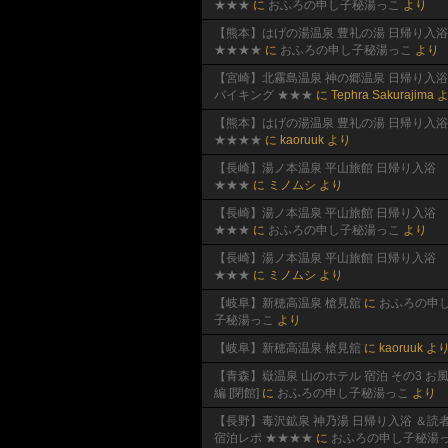
★★★
に
おふろの申し子秘湯っこ
より
【熊本】はげの湯温泉 豊礼の湯 日帰り入浴
★★★★
に
おふろの申し子秘湯っこ
より
【宮崎】北霧島温泉 神の郷温泉 日帰り入浴
バイキング ★★★
に
Tephra Sakurajima
よ
【熊本】はげの湯温泉 豊礼の湯 日帰り入浴
★★★★
に
kaoruuk
より
【長崎】湯ノ本温泉 平山旅館 日帰り入浴
★★★
に
ミノムシ
より
【長崎】湯ノ本温泉 平山旅館 日帰り入浴
★★★
に
おふろの申し子秘湯っこ
より
【長崎】湯ノ本温泉 平山旅館 日帰り入浴
★★★
に
ミノムシ
より
【岐阜】新穂高温泉 槍見舘
に
おふろの申
子秘湯っこ
より
【岐阜】新穂高温泉 槍見舘
に
kaoruuk
よ
【青森】嶽温泉 山のホテル 宿泊 その3 お
編 [閉館]
に
おふろの申し子秘湯っこ
より
【長野】毒沢鉱泉 神乃湯 日帰り入浴 ＆読
宿泊レポ ★★★★
に
おふろの申し子秘湯