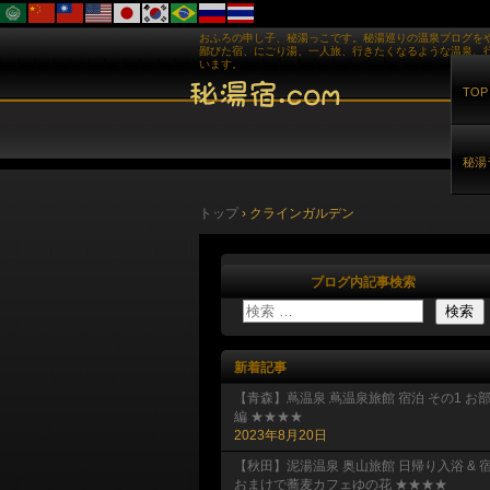
おふろの申し子、秘湯っこです。秘湯巡りの温泉ブログを
鄙びた宿、にごり湯、一人旅、行きたくなるような温泉、
います。
TOP
秘湯
トップ
›
クラインガルデン
ブログ内記事検索
新着記事
【青森】蔦温泉 蔦温泉旅館 宿泊 その1 お
編 ★★★★
2023年8月20日
【秋田】泥湯温泉 奥山旅館 日帰り入浴 & 
おまけで蕎麦カフェゆの花 ★★★★