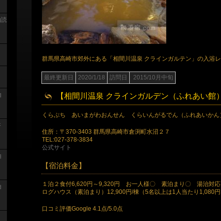
泊読
群馬県高崎市郊外にある「相間川温泉 クラインガルテン」の入浴
最終更新日
2020/1/18
訪問日
2015/10月中旬
泊
【相間川温泉 クラインガルデン（ふれあい館
くらぶち あいまがわおんせん くらいんがるでん（ふれあいかん
浴
住所：〒370-3403 群馬県高崎市倉渕町水沼２７
TEL:027-378-3834
公式サイト
泊
【宿泊料金】
１泊２食付6,620円～9,320円 お一人様〇 素泊まり〇 湯治対
泊
ログハウス（素泊まり）12,900円/棟（5名以上は1人当たり1,080
口コミ評価Google 4.1点/5.0点