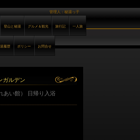
管理人：秘湯っ子
登山と秘湯
グルメ＆観光
旅行記
一人旅
湯履歴
ポリシー
お問合せ
ンガルデン
れあい館） 日帰り入浴