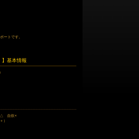
レポートです。
）】基本情報
）
応△ 自炊×
円＋）