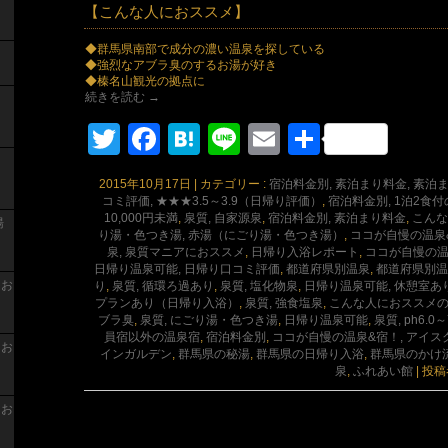
【こんな人におススメ】
◆群馬県南部で成分の濃い温泉を探している
◆強烈なアブラ臭のするお湯が好き
◆榛名山観光の拠点に
続きを読む
→
Twitter
Facebook
Hatena
Line
Email
共
有
2015年10月17日
|
カテゴリー :
宿泊料金別, 素泊まり料金, 素泊まり
コミ評価, ★★★3.5～3.9（日帰り評価）
,
宿泊料金別, 1泊2食
10,000円未満
,
泉質, 自家源泉
,
宿泊料金別, 素泊まり料金
,
こんな
湯
り湯・色つき湯, 赤湯（にごり湯・色つき湯）
,
ココが自慢の温泉&
泉, 泉質マニアにおススメ
,
日帰り入浴レポート
,
ココが自慢の温
日帰り温泉可能, 日帰り口コミ評価
,
都道府県別温泉
,
都道府県別温
 お
り
,
泉質, 循環ろ過あり
,
泉質, 塩化物泉
,
日帰り温泉可能, 休憩室
プランあり（日帰り入浴）
,
泉質, 強食塩泉
,
こんな人におススメ
ブラ臭
,
泉質, にごり湯・色つき湯
,
日帰り温泉可能
,
泉質, ph6.0
員宿以外の温泉宿
,
宿泊料金別
,
ココが自慢の温泉&宿！, アイ
 お
インガルデン
,
群馬県の秘湯
,
群馬県の日帰り入浴
,
群馬県のかけ
泉
,
ふれあい館
|
投稿
 お