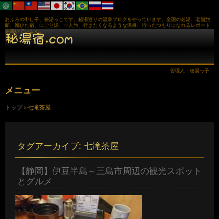
おふろの申し子、秘湯っこです。秘湯巡りの温泉ブログをやっています。全国の名湯、老舗旅
館、鄙びた宿、にごり湯、一人旅、行きたくなるような温泉、行ったつもりになれるレポート
を書いています。
管理人：秘湯っ子
メニュー
コ
トップ
›
七滝茶屋
ン
テ
ン
ツ
へ
タグアーカイブ:
七滝茶屋
ス
キ
ッ
【静岡】伊豆半島～三島市周辺の観光スポット
プ
とグルメ