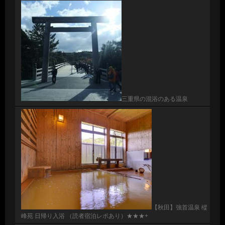
三重県の混浴のある温泉
【秋田】強首温泉 樅
峰苑 日帰り入浴 （読者宿泊レポあり）★★★+