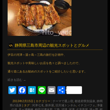
静岡県三島市周辺の観光スポットとグルメ
伊豆の河津～湯ヶ島～三島の旅行を計画中、
観光スポットや美味しいお店を色々と調べましたので、
通り道にあるお勧めのスポットをご紹介したいと思います。
続きを読む
→
Twitter
Facebook
Hatena
Line
Email
共
有
2013年2月15日
|
カテゴリー :
テーマで選ぶ宿
,
都道府県別温泉, 静岡
県の温泉
|
タグ :
河津七滝
,
新井屋
,
旧天城トンネル
,
イチゴパフェ
,
浄蓮
の滝
,
月ヶ瀬梅林
,
柿田川湧水群
,
三島
,
沼津
,
河津
,
七滝茶屋
,
湯ヶ野
,
桜