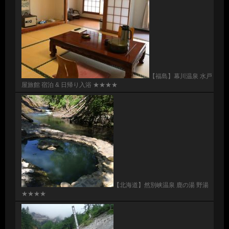
【福島】幕川温泉 水戸
屋旅館 宿泊 & 日帰り入浴 ★★★★
【北海道】然別峡温泉 鹿の湯 野湯
★★★★