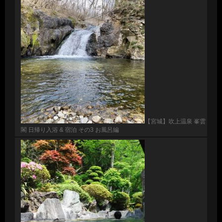
【宮城】吹上温泉 峯雲
閣 日帰り入浴 & 宿泊 その3 お風呂編