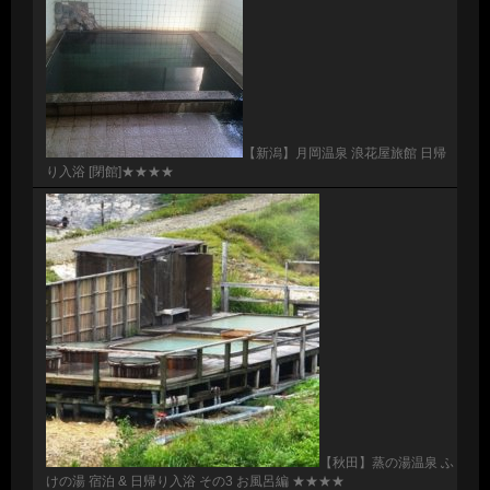
【新潟】月岡温泉 浪花屋旅館 日帰
り入浴 [閉館]★★★★
【秋田】蒸の湯温泉 ふ
けの湯 宿泊 & 日帰り入浴 その3 お風呂編 ★★★★