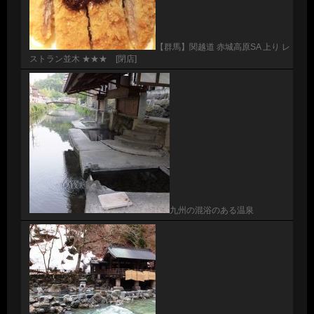
【群馬】関越道 赤城高原SA 上り レ
ストラン並木 ★★★ [閉店]
九州の混浴のある温泉