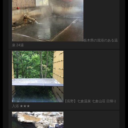
栃木県の混浴のある温
泉 24湯
【長野】七倉温泉 七倉山荘 日帰り
入浴 ★★★