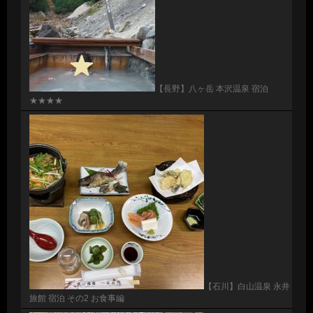
【長野】八ヶ岳 本沢温泉 宿泊
★★★★
【石川】白山温泉 永井
旅館 宿泊 その2 お食事編