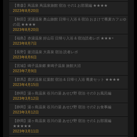
【青森】蔦温泉 蔦温泉旅館 宿泊 その1 お部屋編 ★★★★
2023年8月20日
【秋田】泥湯温泉 奥山旅館 日帰り入浴 & 宿泊 おまけで蕎麦カフェゆ
の花 ★★★★
2023年8月20日
【福島】赤湯温泉 好山荘 日帰り入浴 & 宿泊読者レポ ★★★+
2023年8月7日
【長野】釜沼温泉 大喜泉 宿泊 読者レポ
2023年8月6日
【宮城】鳴子温泉郷 東鳴子温泉 旅館大沼
2023年7月9日
【群馬】鹿沢温泉 紅葉館 宿泊 & 日帰り入浴 蕎麦セット ★★★★
2023年4月15日
【静岡】湯ヶ島温泉 谷川の湯 あせび野 宿泊 その3 お風呂編
2023年3月12日
【静岡】湯ヶ島温泉 谷川の湯 あせび野 宿泊 その2 お食事編
2023年3月12日
【静岡】湯ヶ島温泉 谷川の湯 あせび野 宿泊 その1 お部屋編
★★★★★
2023年3月11日