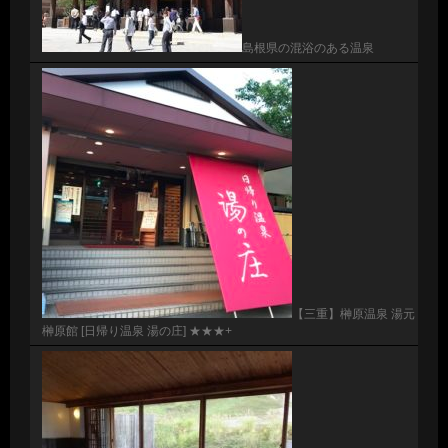
島根県の混浴のある温泉
【三重】榊原温泉 湯元
榊原館 [日帰り温泉 湯の庄] ★★★+