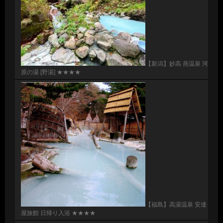
【新潟】妙高 燕温泉 河
原の湯 [野湯] ★★★★
【福島】高湯温泉 安達
屋旅館 日帰り入浴 ★★★★