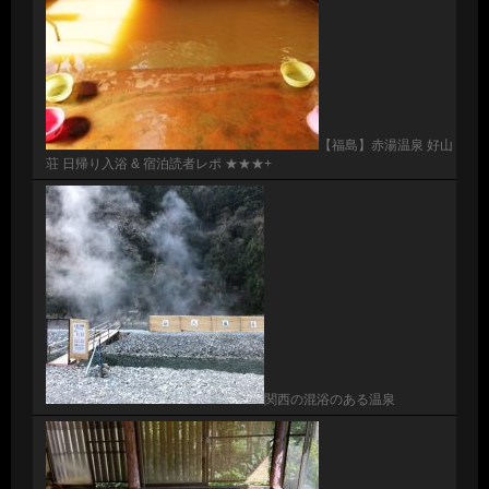
【福島】赤湯温泉 好山
荘 日帰り入浴 & 宿泊読者レポ ★★★+
関西の混浴のある温泉