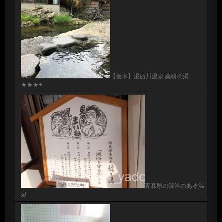
【栃木】湯西川温泉 薬研の湯
★★★+
青森県の混浴のある温
泉