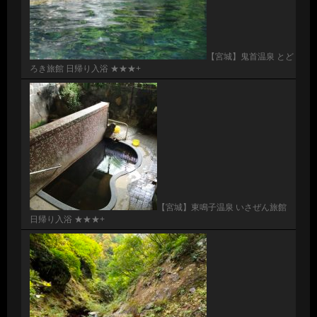
【宮城】鬼首温泉 とど
ろき旅館 日帰り入浴 ★★★+
【宮城】東鳴子温泉 いさぜん旅館
日帰り入浴 ★★★+