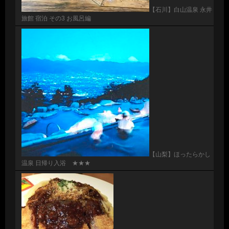
【石川】白山温泉 永井
旅館 宿泊 その3 お風呂編
【山梨】ほったらかし
温泉 日帰り入浴 ★★★