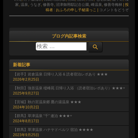
家
,
温泉
,
うなぎ
,
修善寺
,
沼津御用邸記念公園
,
峰温泉
,
修善寺梅林
|
投
稿者 : おふろの申し子秘湯っこ
|
コメントをどうぞ
ブログ内記事検索
新着記事
【岩手】岩倉温泉 日帰り入浴 & 読者宿泊レポあり ★★★
2026年2月25日
【秋田】強首温泉 樅峰苑 日帰り入浴 （読者宿泊レポあり）★★★+
2025年9月27日
【宮城】秋の宮温泉郷 鷹の湯温泉 ★★★
2024年10月2日
【群馬】草津温泉 “千” 連泊 ★★★+
2024年8月17日
【群馬】草津温泉 ハナヤドベルツ 宿泊 ★★★★
2023年9月25日