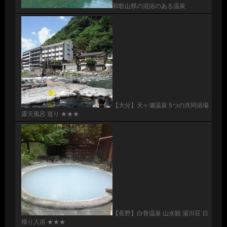
和歌山県の混浴のある温泉
【大分】天ヶ瀬温泉 5つの共同浴場
露天風呂 巡り ★★★
【長野】白骨温泉 山水観 湯川荘 日
帰り入浴 ★★★