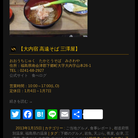
【大内宿 高遠そば 三澤屋】
おおうちじゅく たかとうそば みさわや
住所：福島県南会津郡下郷町大字大内字山本26-1
TEL：0241-68-2927
公式サイト
食べログ
営業時間：10:00～17:00(L.O)
定休日：1月4日～1月7日
続きを読む
→
Twitter
Facebook
Hatena
Line
Email
共
有
2013年1月15日
|
カテゴリー :
ご当地グルメ
,
食事レポート
,
都道府県
別温泉, 福島県の温泉
|
タグ :
下郷のグルメ
,
岩魚
,
天ぷら
,
蕎麦
,
会津
,
三