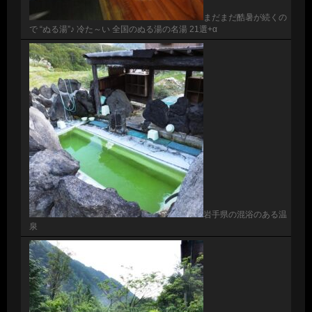
まだまだ酷暑が続くの
で “ぬる湯”♪ 冷た～い 全国のぬる湯の名湯 21選+α
岩手県の混浴のある温
泉