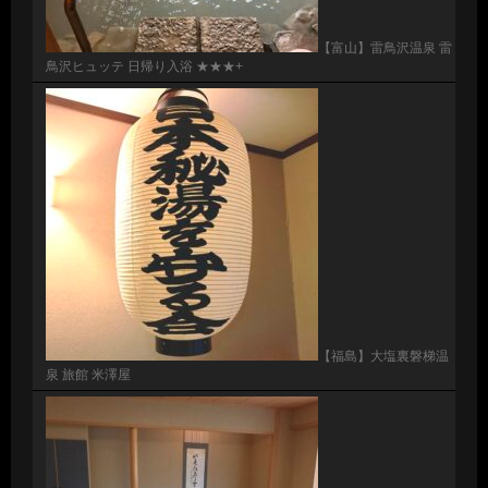
【富山】雷鳥沢温泉 雷
鳥沢ヒュッテ 日帰り入浴 ★★★+
【福島】大塩裏磐梯温
泉 旅館 米澤屋