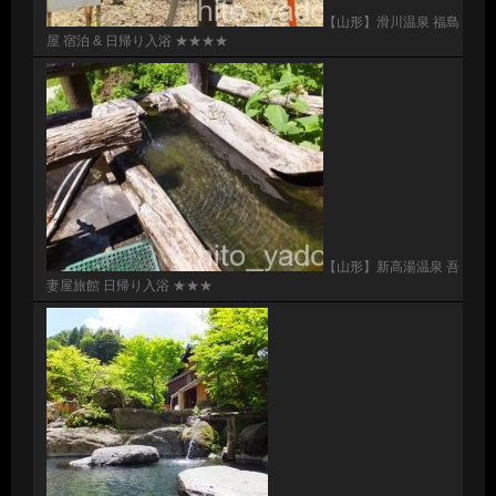
【山形】滑川温泉 福島
屋 宿泊 & 日帰り入浴 ★★★★
【山形】新高湯温泉 吾
妻屋旅館 日帰り入浴 ★★★