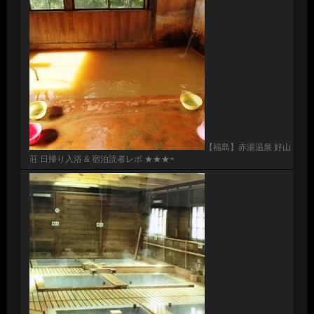
【福島】赤湯温泉 好山
荘 日帰り入浴 & 宿泊読者レポ ★★★+