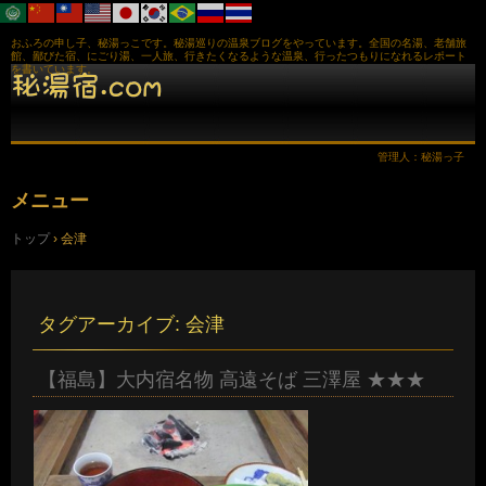
おふろの申し子、秘湯っこです。秘湯巡りの温泉ブログをやっています。全国の名湯、老舗旅
館、鄙びた宿、にごり湯、一人旅、行きたくなるような温泉、行ったつもりになれるレポート
を書いています。
管理人：秘湯っ子
メニュー
コ
トップ
›
会津
ン
テ
ン
ツ
へ
タグアーカイブ:
会津
ス
キ
ッ
【福島】大内宿名物 高遠そば 三澤屋 ★★★
プ