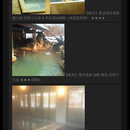
【栃木】那須湯本温泉
鹿の湯 日帰り入浴 & 半日湯治体験（休憩室利用） ★★★★
【岐阜】濁河温泉 旅館 御岳 日帰り
入浴 ★★★ [閉館]