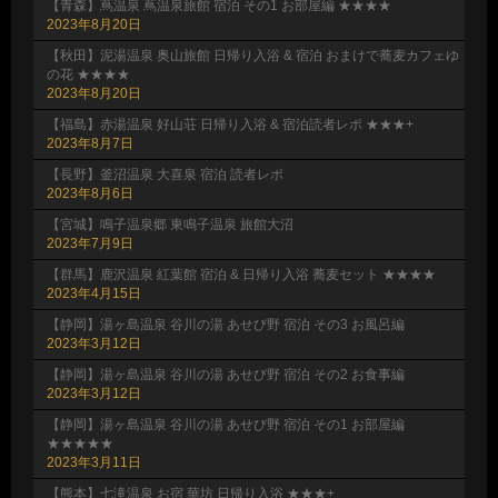
【青森】蔦温泉 蔦温泉旅館 宿泊 その1 お部屋編 ★★★★
2023年8月20日
【秋田】泥湯温泉 奥山旅館 日帰り入浴 & 宿泊 おまけで蕎麦カフェゆ
の花 ★★★★
2023年8月20日
【福島】赤湯温泉 好山荘 日帰り入浴 & 宿泊読者レポ ★★★+
2023年8月7日
【長野】釜沼温泉 大喜泉 宿泊 読者レポ
2023年8月6日
【宮城】鳴子温泉郷 東鳴子温泉 旅館大沼
2023年7月9日
【群馬】鹿沢温泉 紅葉館 宿泊 & 日帰り入浴 蕎麦セット ★★★★
2023年4月15日
【静岡】湯ヶ島温泉 谷川の湯 あせび野 宿泊 その3 お風呂編
2023年3月12日
【静岡】湯ヶ島温泉 谷川の湯 あせび野 宿泊 その2 お食事編
2023年3月12日
【静岡】湯ヶ島温泉 谷川の湯 あせび野 宿泊 その1 お部屋編
★★★★★
2023年3月11日
【熊本】七滝温泉 お宿 華坊 日帰り入浴 ★★★+