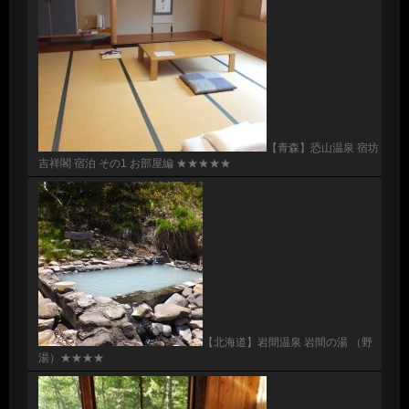
【青森】恐山温泉 宿坊
吉祥閣 宿泊 その1 お部屋編 ★★★★★
【北海道】岩間温泉 岩間の湯 （野
湯）★★★★