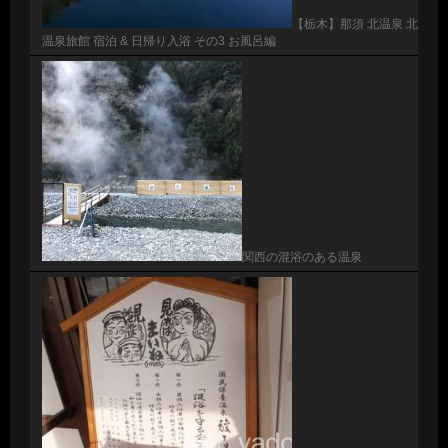
【栃木】那須 北温泉 北
温泉旅館 宿泊 & 日帰り入浴 その3 お風呂編
関西の混浴のある温泉