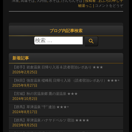
澤屋
,
高遠そば
,
大内宿
,
水そば
,
けんちんそば
|
投稿者 : おふろの申し子
秘湯っこ
|
コメントをどうぞ
ブログ内記事検索
新着記事
【岩手】岩倉温泉 日帰り入浴 & 読者宿泊レポあり ★★★
2026年2月25日
【秋田】強首温泉 樅峰苑 日帰り入浴 （読者宿泊レポあり）★★★+
2025年9月27日
【宮城】秋の宮温泉郷 鷹の湯温泉 ★★★
2024年10月2日
【群馬】草津温泉 “千” 連泊 ★★★+
2024年8月17日
【群馬】草津温泉 ハナヤドベルツ 宿泊 ★★★★
2023年9月25日