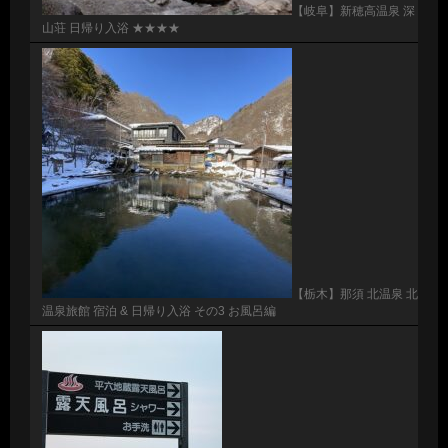
【岐阜】新穂高温泉 深
山荘 日帰り入浴 ★★★★
【栃木】那須 北温泉 北
温泉旅館 宿泊 & 日帰り入浴 その3 お風呂編