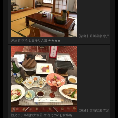
【福島】幕川温泉 水戸
屋旅館 宿泊 & 日帰り入浴 ★★★★
【茨城】五浦温泉 五浦
観光ホテル別館大観荘 宿泊 その2 お食事編