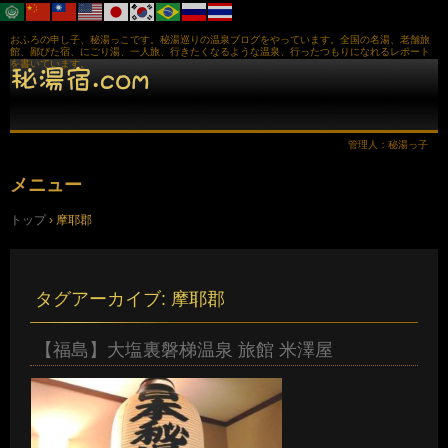
おふろの申し子、秘湯っこです。秘湯巡りの温泉ブログをやっています。全国の名湯、老舗旅
館、鄙びた宿、にごり湯、一人旅、行きたくなるような温泉、行ったつもりになれるレポート
を書いています。
管理人：秘湯っ子
メニュー
コ
トップ
›
摩耶郡
ン
テ
ン
ツ
へ
タグアーカイブ:
摩耶郡
ス
キ
ッ
【福島】大塩裏磐梯温泉 旅館 米澤屋
プ