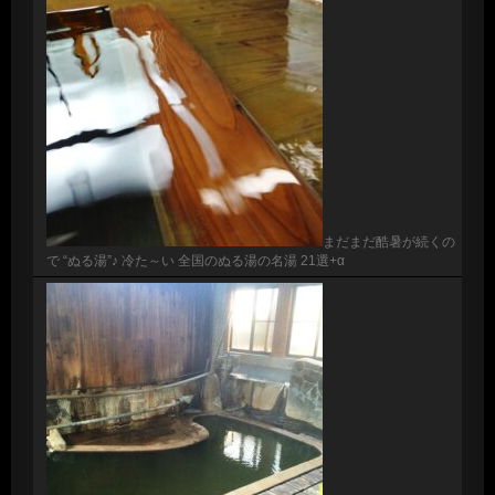
まだまだ酷暑が続くの
で “ぬる湯”♪ 冷た～い 全国のぬる湯の名湯 21選+α