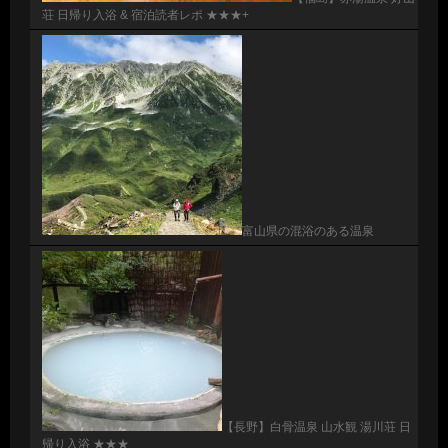
荘 日帰り入浴 & 宿泊読者レポ ★★★+
富山県の混浴のある温泉
【長野】白骨温泉 山水観 湯川荘 日
帰り入浴 ★★★