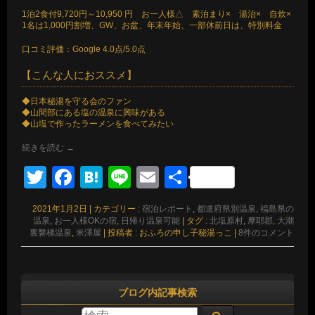
1泊2食付9,720円～10,950 円 お一人様△ 素泊まり× 湯治× 自炊×
1名は1,000円割増、GW、お盆、年末年始、一部休前日は、特別料金
口コミ評価：Google 4.0点/5.0点
【こんな人におススメ】
◆日本秘湯を守る会のファン
◆山間部にある塩の温泉に興味がある
◆山塩で作ったラーメンを食べてみたい
続きを読む
→
Twitter
Facebook
Hatena
Line
Email
共
有
2021年1月2日
|
カテゴリー :
宿泊レポート
,
都道府県別温泉, 福島県の
温泉
,
お一人様OKの宿
,
日帰り温泉可能
|
タグ :
北塩原村
,
摩耶郡
,
大潮
裏磐梯温泉
,
米澤屋
|
投稿者 : おふろの申し子秘湯っこ
|
8件のコメント
ブログ内記事検索