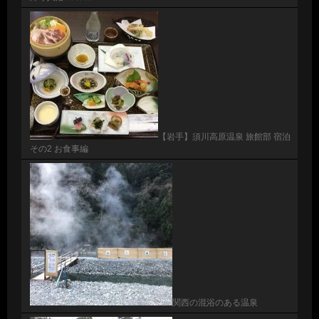
【岩手】須川高原温泉 旅館部 宿泊
その2 お食事編
関西の混浴のある温泉