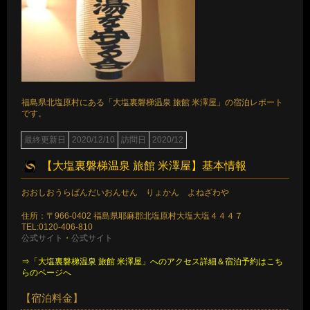
福島県北塩原村にある「大塩裏磐梯温泉 旅館 米澤屋」の宿泊レポート
です。
最終更新日
2020/12/10
訪問日
2020/12
【大塩裏磐梯温泉 旅館 米澤屋】基本情報
おおしおうらばんだいおんせん りょかん よねざわや
住所：〒966-0402 福島県耶麻郡北塩原村大塩大塩４４４７
TEL:0120-406-810
公式サイト
・
公式サイト
⇒「大塩裏磐梯温泉 旅館 米澤屋」へのアクセス詳細＆宿泊予約はこち
らのページへ
【宿泊料金】