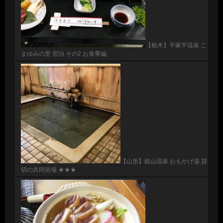
【栃木】平家平温泉 こ
まゆみの里 宿泊 その2 お食事編
【山形】銀山温泉 おもかげ湯 貸
切の共同浴場 ★★★