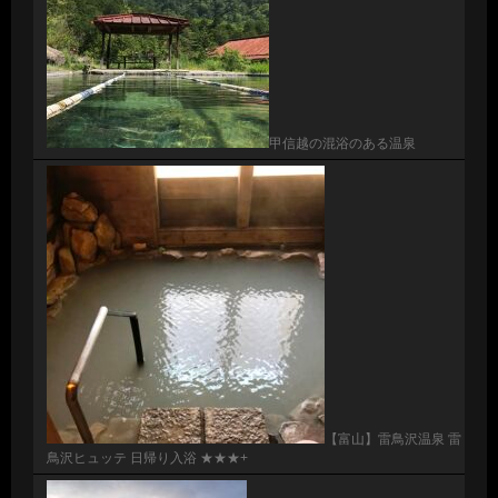
甲信越の混浴のある温泉
【富山】雷鳥沢温泉 雷
鳥沢ヒュッテ 日帰り入浴 ★★★+