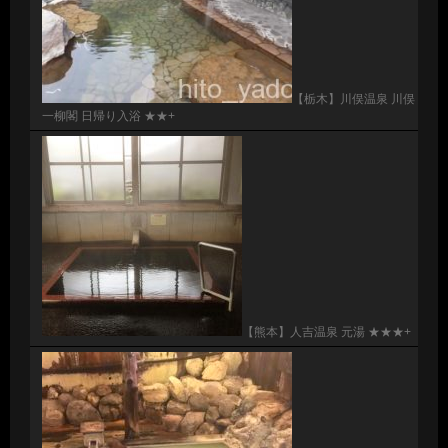
【栃木】川俣温泉 川俣
一柳閣 日帰り入浴 ★★+
【熊本】人吉温泉 元湯 ★★★+