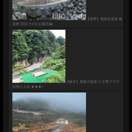
【長野】地獄谷温泉 後
楽館 宿泊 その3 お風呂編
【栃木】鬼怒川温泉 仁王尊プラザ
日帰り入浴 ★★★+