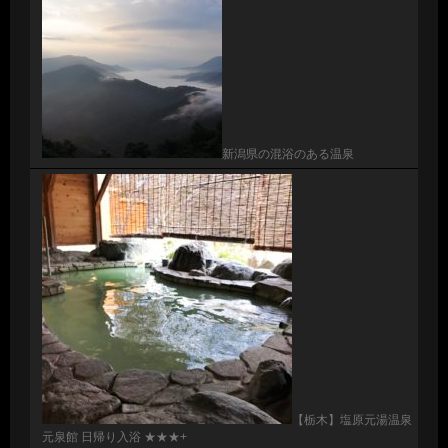
新潟県の混浴のある温泉
【栃木】塩原元湯温泉
元泉館 日帰り入浴 ★★★+