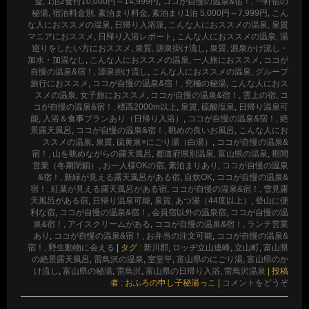
金, 1泊2食付10,000円～14,999円
,
ココが自慢の温泉&宿！, 一軒宿の
秘湯
,
宿泊料金別, 素泊まり料金, 素泊まり1泊 5,000円～7,999円
,
こん
な人におススメの温泉, 日帰り入浴派
,
こんな人におススメの温泉, 泉質
マニアにおススメ
,
日帰り入浴レポート
,
こんな人におススメの温泉, 湯
巡りをしたい方におススメ
,
泉質, 源泉掛け流し
,
泉質, 源泉かけ流し・
加水・加温なし
,
こんな人におススメの温泉, 一人旅におススメ
,
ココが
自慢の温泉&宿！, 源泉掛け流し
,
こんな人におススメの温泉, グループ
旅行におススメ
,
ココが自慢の温泉&宿！, 究極の秘湯
,
こんな人におス
スメの温泉, 女子旅におススメ
,
ココが自慢の温泉&宿！, 雲上の宿
,
コ
コが自慢の温泉&宿！, 標高2000m以上
,
泉質, 硫酸塩泉
,
日帰り温泉可
能, 入浴＆食事プランあり（日帰り入浴）
,
ココが自慢の温泉&宿！, 絶
景露天風呂
,
ココが自慢の温泉&宿！, 眺めの良いお風呂
,
こんな人にお
ススメの温泉
,
泉質, 硫黄泉×にごり湯（白湯）
,
ココが自慢の温泉&
宿！, 山を眺めながらの露天風呂
,
都道府県別温泉, 富山県の温泉
,
期間
営業（冬期閉鎖）
,
お一人様OKの宿
,
素泊まりあり
,
ココが自慢の温泉
&宿！, 新緑が見える露天風呂がある宿
,
自炊OK
,
ココが自慢の温泉&
宿！, 紅葉が見える露天風呂がある宿
,
ココが自慢の温泉&宿！, 雪見露
天風呂がある宿
,
日帰り温泉可能
,
泉質, あつ湯（44度以上）
,
登山に便
利な宿
,
ココが自慢の温泉&宿！
,
会員宿以外の温泉宿
,
ココが自慢の温
泉&宿！, アイスクリームがある
,
ココが自慢の温泉&宿！, ランチ営業
あり
,
ココが自慢の温泉&宿！, お弁当の注文可能
,
ココが自慢の温泉&
宿！, 野生動物に会える
|
タグ :
新川郡
,
ロッヂ立山連峰
,
立山町
,
富山県
の絶景露天風呂
,
雷鳥沢の温泉
,
室堂平
,
富山県のにごり湯
,
富山県のか
け流し
,
富山県の秘湯
,
雷鳥沢
,
富山県の日帰り入浴
,
雷鳥沢温泉
|
投稿
者 : おふろの申し子秘湯っこ
|
コメントをどうぞ