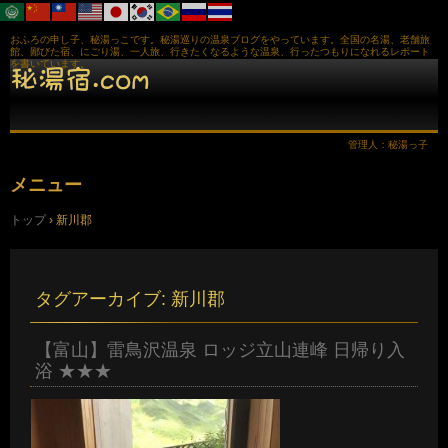
おふろの申し子、秘湯っこです。秘湯巡りの温泉ブログをやっています。全国の名湯、老舗旅
館、鄙びた宿、にごり湯、一人旅、行きたくなるような温泉、行ったつもりになれるレポート
を書いています。
管理人：秘湯っ子
メニュー
コ
トップ
›
新川郡
ン
テ
ン
ツ
へ
タグアーカイブ:
新川郡
ス
キ
ッ
【富山】雷鳥沢温泉 ロッジ立山連峰 日帰り入
プ
浴 ★★★