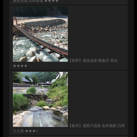
湯元元湯 共同浴場 ★★★★
【長野】湯俣温泉 晴嵐荘 宿泊
★★★★
【栃木】湯西川温泉 金井旅館 日帰
り入浴 ★★★+