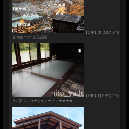
【岩手】藤七温泉 彩雲
荘 宿泊その3 お風呂編
【秋田】日景温泉 日帰
り入浴 リニューアルオープン ★★★★