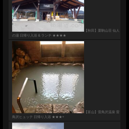
【秋田】栗駒山荘 仙人
の湯 日帰り入浴 & ランチ ★★★★
【富山】雷鳥沢温泉 雷
鳥沢ヒュッテ 日帰り入浴 ★★★+