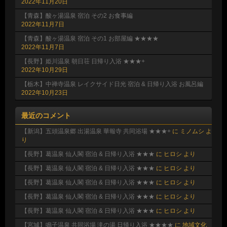
2022年11月20日
【青森】酸ヶ湯温泉 宿泊 その2 お食事編
2022年11月7日
【青森】酸ヶ湯温泉 宿泊 その1 お部屋編 ★★★★
2022年11月7日
【長野】姫川温泉 朝日荘 日帰り入浴 ★★★+
2022年10月29日
【栃木】中禅寺温泉 レイクサイド日光 宿泊 & 日帰り入浴 お風呂編
2022年10月23日
最近のコメント
【新潟】五頭温泉郷 出湯温泉 華報寺 共同浴場 ★★★+
に
ミノムシ
よ
り
【長野】葛温泉 仙人閣 宿泊 & 日帰り入浴 ★★★
に
ヒロシ
より
【長野】葛温泉 仙人閣 宿泊 & 日帰り入浴 ★★★
に
ヒロシ
より
【長野】葛温泉 仙人閣 宿泊 & 日帰り入浴 ★★★
に
ヒロシ
より
【長野】葛温泉 仙人閣 宿泊 & 日帰り入浴 ★★★
に
ヒロシ
より
【長野】葛温泉 仙人閣 宿泊 & 日帰り入浴 ★★★
に
ヒロシ
より
【宮城】鳴子温泉 共同浴場 滝の湯 日帰り入浴 ★★★★
に
地域文化