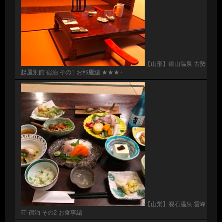
【山形】銀山温泉 古勢
起屋別館 宿泊 その1 お部屋編 ★★★+
【山梨】裂石温泉 雲峰
荘 宿泊 その2 お食事編