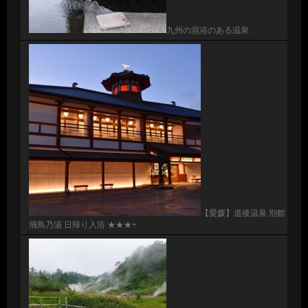
九州の混浴のある温泉
【愛媛】道後温泉 別館
飛鳥乃湯 日帰り入浴 ★★★+