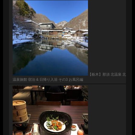
【栃木】那須 北温泉 北
温泉旅館 宿泊 & 日帰り入浴 その3 お風呂編