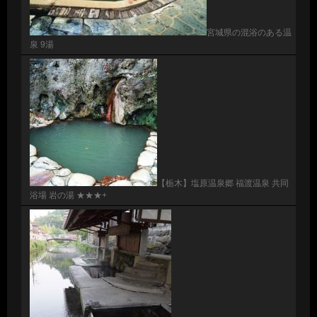
宮城県の混浴のある温
泉 9湯
【栃木】塩原温泉郷 福渡温泉 共同
浴場 岩の湯 ★★★+