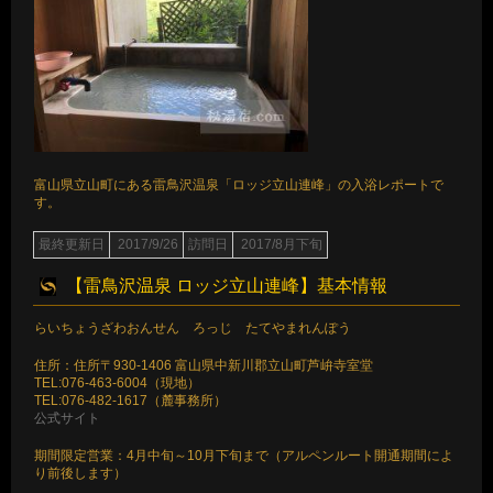
富山県立山町にある雷鳥沢温泉「ロッジ立山連峰」の入浴レポートで
す。
最終更新日
2017/9/26
訪問日
2017/8月下旬
【雷鳥沢温泉 ロッジ立山連峰】基本情報
らいちょうざわおんせん ろっじ たてやまれんぽう
住所：住所〒930-1406 富山県中新川郡立山町芦峅寺室堂
TEL:076-463-6004（現地）
TEL:076-482-1617（麓事務所）
公式サイト
期間限定営業：4月中旬～10月下旬まで（アルペンルート開通期間によ
り前後します）