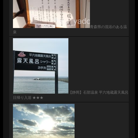
青森県の混浴のある温
泉
【静岡】石部温泉 平六地蔵露天風呂
日帰り入浴 ★★★