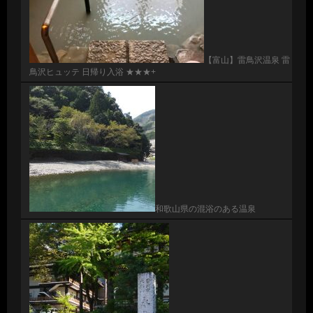
【富山】雷鳥沢温泉 雷
鳥沢ヒュッテ 日帰り入浴 ★★★+
和歌山県の混浴のある温泉