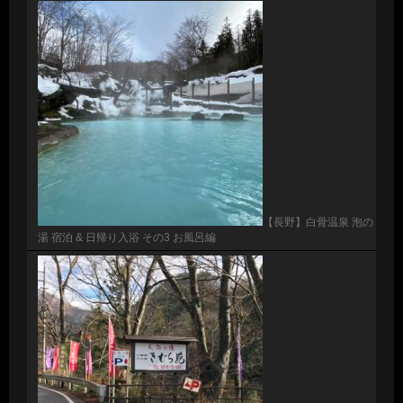
【長野】白骨温泉 泡の
湯 宿泊 & 日帰り入浴 その3 お風呂編