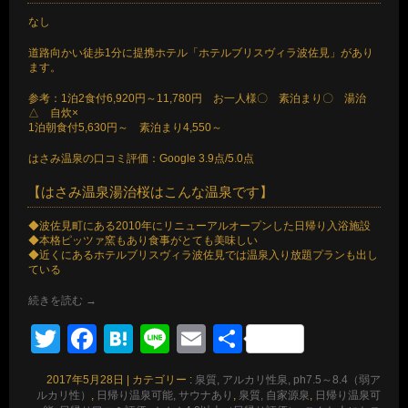
なし
道路向かい徒歩1分に提携ホテル「ホテルブリスヴィラ波佐見」があり
ます。
参考：1泊2食付6,920円～11,780円 お一人様〇 素泊まり〇 湯治
△ 自炊×
1泊朝食付5,630円～ 素泊まり4,550～
はさみ温泉の口コミ評価：Google 3.9点/5.0点
【はさみ温泉湯治桜はこんな温泉です】
◆波佐見町にある2010年にリニューアルオープンした日帰り入浴施設
◆本格ピッツァ窯もあり食事がとても美味しい
◆近くにあるホテルブリスヴィラ波佐見では温泉入り放題プランも出し
ている
続きを読む
→
Twitter
Facebook
Hatena
Line
Email
共
有
2017年5月28日
|
カテゴリー :
泉質, アルカリ性泉, ph7.5～8.4（弱ア
ルカリ性）
,
日帰り温泉可能, サウナあり
,
泉質, 自家源泉
,
日帰り温泉可