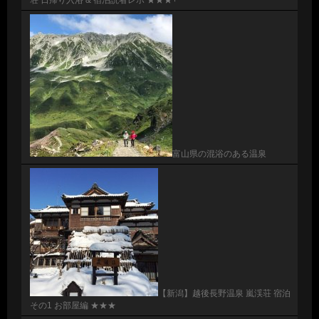
荘 日帰り入浴 & 宿泊読者レポ ★★★+
富山県の混浴のある温泉
【新潟】越後長野温泉 嵐渓荘 宿泊
その1 お部屋編 ★★★