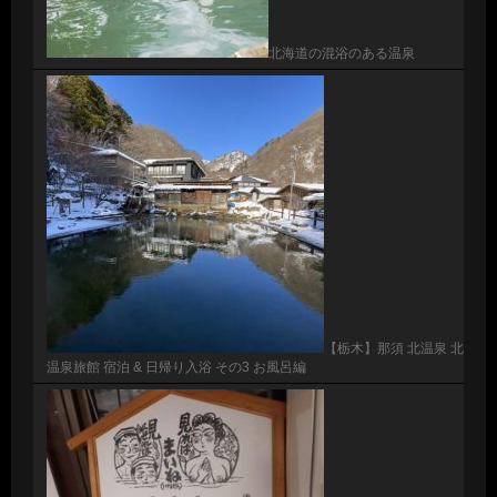
北海道の混浴のある温泉
【栃木】那須 北温泉 北
温泉旅館 宿泊 & 日帰り入浴 その3 お風呂編