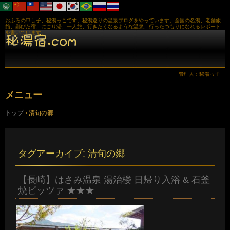
おふろの申し子、秘湯っこです。秘湯巡りの温泉ブログをやっています。全国の名湯、老舗旅
館、鄙びた宿、にごり湯、一人旅、行きたくなるような温泉、行ったつもりになれるレポート
を書いています。
管理人：秘湯っ子
メニュー
コ
トップ
›
清旬の郷
ン
テ
ン
ツ
へ
タグアーカイブ:
清旬の郷
ス
キ
ッ
【長崎】はさみ温泉 湯治楼 日帰り入浴 & 石釜
プ
焼ピッツァ ★★★