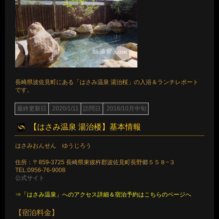
長崎県波佐見町にある「はさみ温泉 湯治桜」の入浴＆ランチレポート
です。
最終更新日
2020/1/11
訪問日
2016/10月中旬
【はさみ温泉 湯治楼】基本情報
はさみおんせん ゆうじろう
住所：〒859-3725 長崎県東彼杵郡波佐見町長野郷５５８−３
TEL:0956-76-9008
公式サイト
⇒「はさみ温泉」へのアクセス詳細＆宿泊予約はこちらのページへ
【宿泊料金】