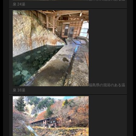
泉 24湯
福島県の混浴のある温
泉 16湯