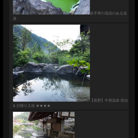
岩手県の混浴のある温
泉
【長野】中房温泉 宿泊
& 日帰り入浴 ★★★★