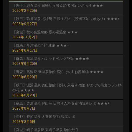
【岩手】岩倉温泉 日帰り入浴 & 読者宿泊レポあり ★★★
2026年2月25日
【秋田】強首温泉 樅峰苑 日帰り入浴 （読者宿泊レポあり）★★★+
2025年9月27日
【宮城】秋の宮温泉郷 鷹の湯温泉 ★★★
2024年10月2日
【群馬】草津温泉 “千” 連泊 ★★★+
2024年8月17日
【群馬】草津温泉 ハナヤドベルツ 宿泊 ★★★★
2023年9月25日
【青森】蔦温泉 蔦温泉旅館 宿泊 その1 お部屋編 ★★★★
2023年8月20日
【秋田】泥湯温泉 奥山旅館 日帰り入浴 & 宿泊 おまけで蕎麦カフェゆ
の花 ★★★★
2023年8月20日
【福島】赤湯温泉 好山荘 日帰り入浴 & 宿泊読者レポ ★★★+
2023年8月7日
【長野】釜沼温泉 大喜泉 宿泊 読者レポ
2023年8月6日
【宮城】鳴子温泉郷 東鳴子温泉 旅館大沼