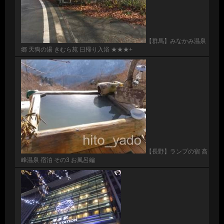
【群馬】みなかみ温泉
郷 天狗の湯 きむら苑 日帰り入浴 ★★★+
【長野】ランプの宿 高
峰温泉 宿泊 その3 お風呂編