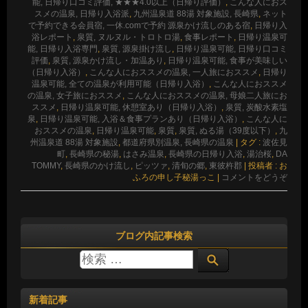
能, 日帰り口コミ評価, ★★★4.0以上（日帰り評価）
,
こんな人におス
スメの温泉, 日帰り入浴派
,
九州温泉道 88湯 対象施設, 長崎県
,
ネット
で予約できる会員宿, 一休.comで予約 源泉かけ流しのある宿
,
日帰り入
浴レポート
,
泉質, ヌルヌル・トロトロ湯
,
食事レポート
,
日帰り温泉可
能, 日帰り入浴専門
,
泉質, 源泉掛け流し
,
日帰り温泉可能, 日帰り口コミ
評価
,
泉質, 源泉かけ流し・加温あり
,
日帰り温泉可能, 食事が美味しい
（日帰り入浴）
,
こんな人におススメの温泉, 一人旅におススメ
,
日帰り
温泉可能, 全ての温泉が利用可能（日帰り入浴）
,
こんな人におススメ
の温泉, 女子旅におススメ
,
こんな人におススメの温泉, 母娘二人旅にお
ススメ
,
日帰り温泉可能, 休憩室あり（日帰り入浴）
,
泉質, 炭酸水素塩
泉
,
日帰り温泉可能, 入浴＆食事プランあり（日帰り入浴）
,
こんな人に
おススメの温泉
,
日帰り温泉可能
,
泉質
,
泉質, ぬる湯（39度以下）
,
九
州温泉道 88湯 対象施設
,
都道府県別温泉, 長崎県の温泉
|
タグ :
波佐見
町
,
長崎県の秘湯
,
はさみ温泉
,
長崎県の日帰り入浴
,
湯治桜
,
DA
TOMMY
,
長崎県のかけ流し
,
ピッツァ
,
清旬の郷
,
東彼杵郡
|
投稿者 : お
ふろの申し子秘湯っこ
|
コメントをどうぞ
ブログ内記事検索
新着記事