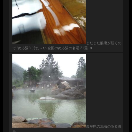
まだまだ酷暑が続くの
で “ぬる湯”♪ 冷た～い 全国のぬる湯の名湯 21選+α
岐阜県の混浴のある温
泉