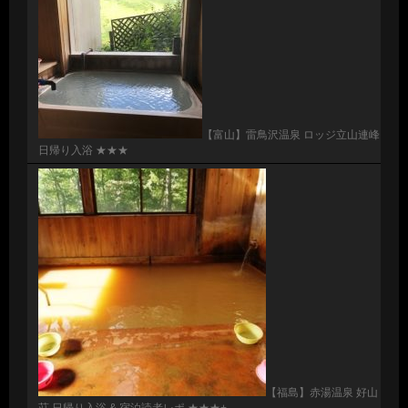
【富山】雷鳥沢温泉 ロッジ立山連峰
日帰り入浴 ★★★
【福島】赤湯温泉 好山