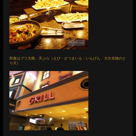
和食はブリ大根、天ぷら（えび・さつまいも・いんげん、大分名物のと
り天）