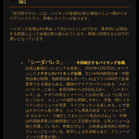
編】
「杉乃井ホテル」には、バイキング会場3か所と個別メニュー用のイタ
リアンレストラン、和食レストランがあります。
バイキング会場は3か所あって分かりにくいのですが、基本的には宿泊
する部屋によって会場が割り振られています。簡単に説明すると以下の
通りとなっています。
「シーダパレス」
・・・
今回紹介するバイキング会場
。
以前は劇場だったエリアを改装し、2015年12月25日にオープ
ンした
イチオシのバイキング会場
。主にHANA館宿泊者・中館
宿泊者が利用。他館宿泊者も空いていればプラス500円で会場
変更できる場合もある。棚湯やアクアガーデンのある「スギノ
イパレス」にあり、各宿泊棟からは5分以上歩く。「シーダパ
レス」は、ナポリの街をイメージしたお店が並ぶような造りに
なっており、メニューの場所を把握しやすい。洋食、特にイタ
リアンのメニューが充実、ライブキッチンも楽しめる。ピザ釜
はナポリから取り寄せ、シェフも博多の名店「ピッツェリア
ダ ガエターノ」で修行してきたという気合の入れよう。中華
は中国政府要人の御用達だった王志堅が担当。人気メニューは
他と共通しているが、和食が少なく、お刺身は基本的に有料オ
プションとなっている。歌手による生演奏もあり、アミューズ
メントの要素が強い。