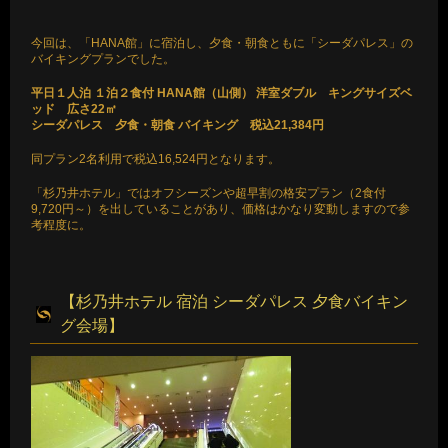
今回は、「HANA館」に宿泊し、夕食・朝食ともに「シーダパレス」の
バイキングプランでした。
平日１人泊 １泊２食付 HANA館（山側） 洋室ダブル キングサイズベ
ッド 広さ22㎡
シーダパレス 夕食・朝食 バイキング 税込21,384円
同プラン2名利用で税込16,524円となります。
「杉乃井ホテル」ではオフシーズンや超早割の格安プラン（2食付
9,720円～）を出していることがあり、価格はかなり変動しますので参
考程度に。
【杉乃井ホテル 宿泊 シーダパレス 夕食バイキン
グ会場】