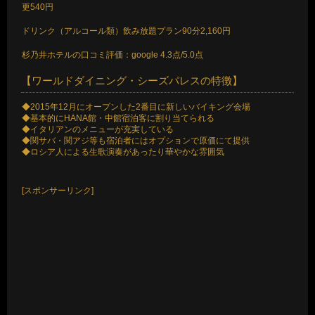
更540円
ドリンク（アルコール類）飲み放題プラン90分2,160円
杉乃井ホテルの口コミ評価：google 4.3点/5.0点
【ワールドダイニング・シーズパレスの特徴】
◆2015年12月にオープンした2番目に新しいバイキング会場
◆基本的にHANA館・中館宿泊客に割り当てられる
◆イタリアンのメニューが充実している
◆関サバ・関アジ等も宿泊者にはオプションで原価にて提供
◆ロシア人による生歌演奏があったり華やかな雰囲気
[スポンサーリンク]