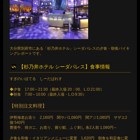
大分県別府市にある「杉乃井ホテル」シーダパレスの夕食・朝食バイキ
ングレポートです。
【杉乃井ホテル シーダパレス】食事情報
すぎのいほてる しーだぱれす
◆夕食 17:00～21:30（最終入場 20：00、L.O.21:00）
◆朝食 7:00～10:00（最終入場・L.O.9:30）
【特別注文料理】
伊勢海老お造り 2,160円 関サバ1,080円 関アジ1,080円 サザエ2
個 540円
豊後牛、焼ガニ、お造り、握り鮨、ふぐ刺し 各2人前 1,080円～
夕食を和食・イタリアンメニューに変更 1,620円 朝食を和定食に変