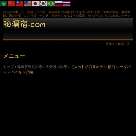
おふろの申し子、秘湯っこです。秘湯巡りの温泉ブログをやっています。全国の名湯、老舗旅
館、鄙びた宿、にごり湯、一人旅、行きたくなるような温泉、行ったつもりになれるレポート
を書いています。
管理人：秘湯っ子
メニュー
コ
トップ
›
都道府県別温泉
›
大分県の温泉
›
【大分】杉乃井ホテル 宿泊 シーダパ
ン
レス バイキング編
テ
ン
ツ
へ
ス
キ
ッ
プ