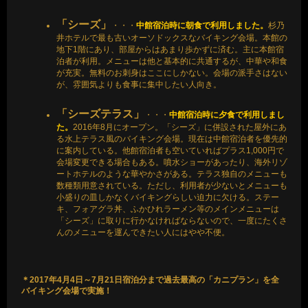
「シーズ」
・・・
中館宿泊時に朝食で利用しました。
杉乃
井ホテルで最も古いオーソドックスなバイキング会場。本館の
地下1階にあり、部屋からはあまり歩かずに済む。主に本館宿
泊者が利用。メニューは他と基本的に共通するが、中華や和食
が充実。無料のお刺身はここにしかない。会場の派手さはない
が、雰囲気よりも食事に集中したい人向き。
「シーズテラス」
・・・
中館宿泊時に夕食で利用しまし
た。
2016年8月にオープン。「シーズ」に併設された屋外にあ
る水上テラス風のバイキング会場。現在は中館宿泊者を優先的
に案内している。他館宿泊者も空いていればプラス1,000円で
会場変更できる場合もある。噴水ショーがあったり、海外リゾ
ートホテルのような華やかさがある。テラス独自のメニューも
数種類用意されている。ただし、利用者が少ないとメニューも
小盛りの皿しかなくバイキングらしい迫力に欠ける。ステー
キ、フォアグラ丼、ふかひれラーメン等のメインメニューは
「シーズ」に取りに行かなければならないので、一度にたくさ
んのメニューを運んできたい人にはやや不便。
＊2017年4月4日～7月21日宿泊分まで過去最高の「カニプラン」を全
バイキング会場で実施！