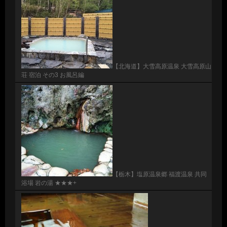
【北海道】大雪高原温泉 大雪高原山
荘 宿泊 その3 お風呂編
【栃木】塩原温泉郷 福渡温泉 共同
浴場 岩の湯 ★★★+