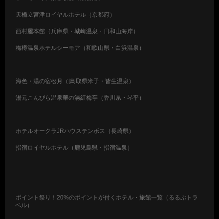
天橋立宮津ロイヤルホテル（京都府）
西村屋本館（兵庫県・城崎温泉・日和山海岸）
梅樽温泉ホテルシーモア（和歌山県・白浜温泉）
海色・湯の宿松月（[鳥取県米子・皆生温泉）
湯元こんぴら温泉華の湯紅梅亭（香川県・琴平）
ホテルオークラJRハウステンボス（長崎県）
指宿ロイヤルホテル（鹿児島県・指宿温泉）
ポイント祭り！20%のポイントが付くホテル・旅館一覧（るるぶトラ
ベル）