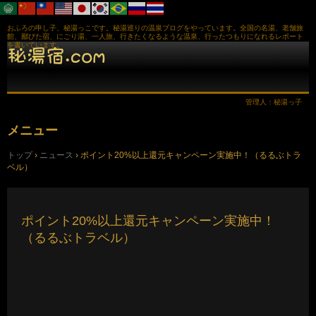
おふろの申し子、秘湯っこです。秘湯巡りの温泉ブログをやっています。全国の名湯、老舗旅
館、鄙びた宿、にごり湯、一人旅、行きたくなるような温泉、行ったつもりになれるレポート
を書いています。
管理人：秘湯っ子
メニュー
コ
トップ
›
ニュース
›
ポイント20%以上還元キャンペーン実施中！（るるぶトラ
ン
ベル）
テ
ン
ツ
へ
ス
ポイント20%以上還元キャンペーン実施中！
キ
（るるぶトラベル）
ッ
プ