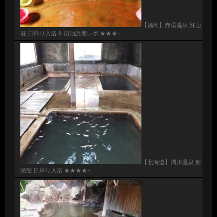
【福島】赤湯温泉 好山
荘 日帰り入浴 & 宿泊読者レポ ★★★+
【北海道】濁川温泉 新
栄館 日帰り入浴 ★★★★+