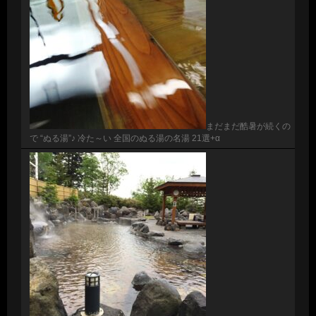
まだまだ酷暑が続くの
で “ぬる湯”♪ 冷た～い 全国のぬる湯の名湯 21選+α