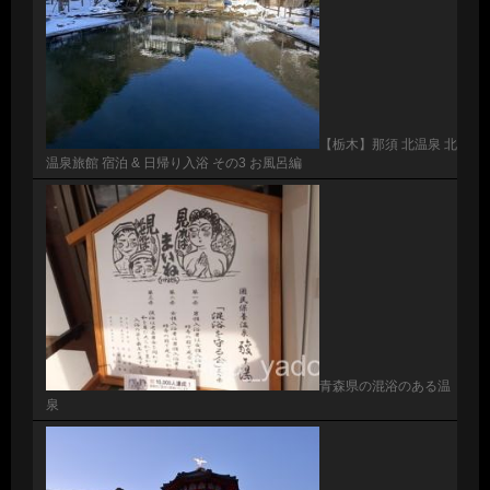
【栃木】那須 北温泉 北
温泉旅館 宿泊 & 日帰り入浴 その3 お風呂編
青森県の混浴のある温
泉