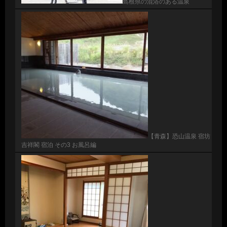
島根県の混浴のある温泉
【青森】恐山温泉 宿坊
吉祥閣 宿泊 その3 お風呂編