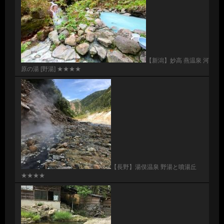
【新潟】妙高 燕温泉 河
原の湯 [野湯] ★★★★
【長野】湯俣温泉 野湯と噴湯丘
★★★★