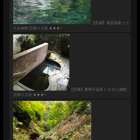
【宮城】鬼首温泉 とど
ろき旅館 日帰り入浴 ★★★+
【宮城】東鳴子温泉 いさぜん旅館
日帰り入浴 ★★★+