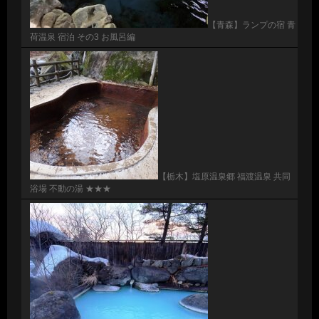
【青森】ランプの宿 青
荷温泉 宿泊 その3 お風呂編
【栃木】塩原温泉郷 福渡温泉 共同
浴場 不動の湯 ★★★