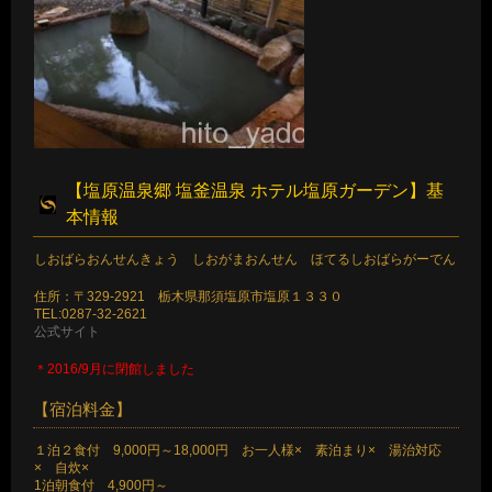
【塩原温泉郷 塩釜温泉 ホテル塩原ガーデン】基
本情報
しおばらおんせんきょう しおがまおんせん ほてるしおばらがーでん
住所：〒329-2921 栃木県那須塩原市塩原１３３０
TEL:0287-32-2621
公式サイト
＊2016/9月に閉館しました
【宿泊料金】
１泊２食付 9,000円～18,000円 お一人様× 素泊まり× 湯治対応
× 自炊×
1泊朝食付 4,900円～