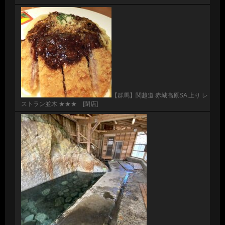
【群馬】関越道 赤城高原SA 上り レ
ストラン並木 ★★★ [閉店]