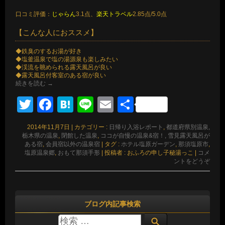
口コミ評価：
じゃらん
3.1点、
楽天トラベル
2.85点/5.0点
【こんな人におススメ】
◆鉄臭のするお湯が好き
◆塩釜温泉で塩の湯源泉も楽しみたい
◆渓流を眺められる露天風呂が良い
◆露天風呂付客室のある宿が良い
続きを読む
→
Twitter
Facebook
Hatena
Line
Email
共
有
2014年11月7日
|
カテゴリー :
日帰り入浴レポート
,
都道府県別温泉,
栃木県の温泉
,
閉館した温泉
,
ココが自慢の温泉&宿！, 雪見露天風呂が
ある宿
,
会員宿以外の温泉宿
|
タグ :
ホテル塩原ガーデン
,
那須塩原市
,
塩原温泉郷
,
おもて那須手形
|
投稿者 : おふろの申し子秘湯っこ
|
コメ
ントをどうぞ
ブログ内記事検索