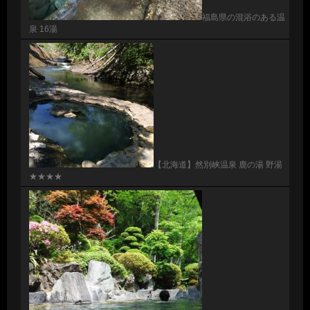
福島県の混浴のある温
泉 16湯
【北海道】然別峡温泉 鹿の湯 野湯
★★★★