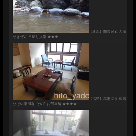
【新潟】関温泉 山の湯
せきぜん 日帰り入浴 ★★★
【福島】高湯温泉 旅館
ひげの家 連泊 その1 お部屋編 ★★★★