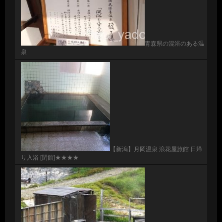
青森県の混浴のある温
泉
【新潟】月岡温泉 浪花屋旅館 日帰
り入浴 [閉館]★★★★