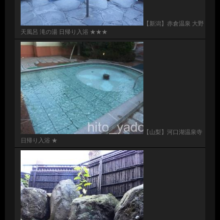
【新潟】赤倉温泉 大野
天風呂 滝の湯 日帰り入浴 ★★★
【山梨】河口湖温泉寺
日帰り入浴 ★