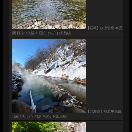
【宮城】吹上温泉 峯雲
閣 日帰り入浴 & 宿泊 その3 お風呂編
【北海道】養老牛温泉
湯宿だいいち 宿泊 その3 お風呂編