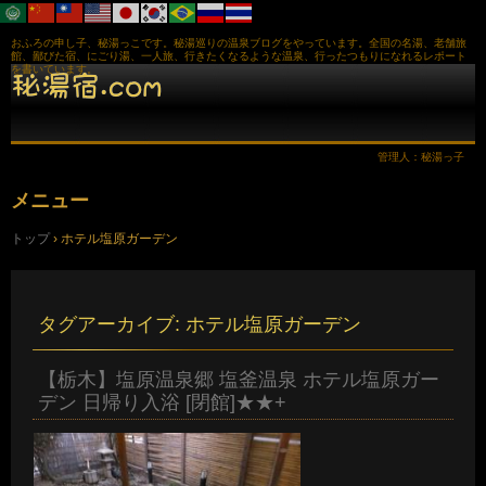
おふろの申し子、秘湯っこです。秘湯巡りの温泉ブログをやっています。全国の名湯、老舗旅
館、鄙びた宿、にごり湯、一人旅、行きたくなるような温泉、行ったつもりになれるレポート
を書いています。
管理人：秘湯っ子
メニュー
コ
トップ
›
ホテル塩原ガーデン
ン
テ
ン
ツ
へ
タグアーカイブ:
ホテル塩原ガーデン
ス
キ
ッ
【栃木】塩原温泉郷 塩釜温泉 ホテル塩原ガー
プ
デン 日帰り入浴 [閉館]★★+