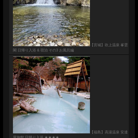
【宮城】吹上温泉 峯雲
閣 日帰り入浴 & 宿泊 その3 お風呂編
【福島】高湯温泉 安達
屋旅館 日帰り入浴 ★★★★