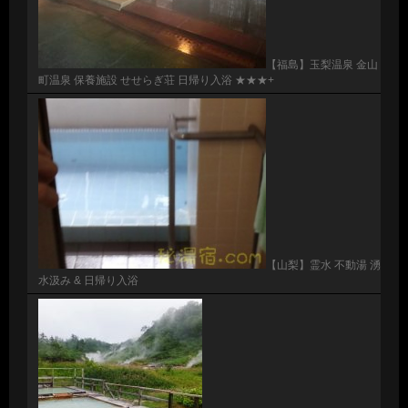
【福島】玉梨温泉 金山
町温泉 保養施設 せせらぎ荘 日帰り入浴 ★★★+
【山梨】霊水 不動湯 湧
水汲み & 日帰り入浴