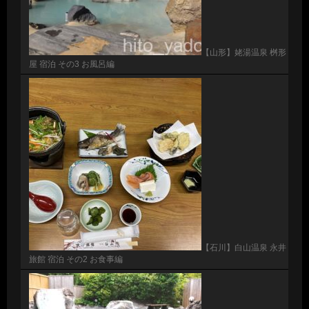
【山形】姥湯温泉 桝形
屋 宿泊 その3 お風呂編
【石川】白山温泉 永井
旅館 宿泊 その2 お食事編