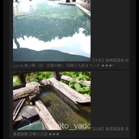
【大分】由布院温泉 ゆ
ふいん束ノ間（旧・庄屋の館） 日帰り入浴 & ランチ ★★★+
【山形】新高湯温泉 吾
妻屋旅館 日帰り入浴 ★★★