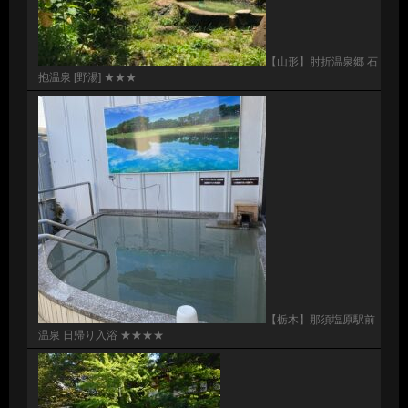
【山形】肘折温泉郷 石
抱温泉 [野湯] ★★★
【栃木】那須塩原駅前
温泉 日帰り入浴 ★★★★