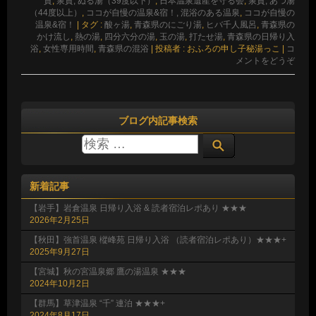
質
,
泉質, ぬる湯（39度以下）
,
日本温泉遺産を守る会
,
泉質, あつ湯
（44度以上）
,
ココが自慢の温泉&宿！, 混浴のある温泉
,
ココが自慢の
温泉&宿！
|
タグ :
酸ヶ湯
,
青森県のにごり湯
,
ヒバ千人風呂
,
青森県の
かけ流し
,
熱の湯
,
四分六分の湯
,
玉の湯
,
打たせ湯
,
青森県の日帰り入
浴
,
女性専用時間
,
青森県の混浴
|
投稿者 : おふろの申し子秘湯っこ
|
コ
メントをどうぞ
ブログ内記事検索
新着記事
【岩手】岩倉温泉 日帰り入浴 & 読者宿泊レポあり ★★★
2026年2月25日
【秋田】強首温泉 樅峰苑 日帰り入浴 （読者宿泊レポあり）★★★+
2025年9月27日
【宮城】秋の宮温泉郷 鷹の湯温泉 ★★★
2024年10月2日
【群馬】草津温泉 “千” 連泊 ★★★+
2024年8月17日