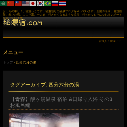
おふろの申し子、秘湯っこです。秘湯巡りの温泉ブログをやっています。全国の名湯、老舗旅
館、鄙びた宿、にごり湯、一人旅、行きたくなるような温泉、行ったつもりになれるレポート
を書いています。
管理人：秘湯っ子
メニュー
コ
トップ
›
四分六分の湯
ン
テ
ン
ツ
へ
タグアーカイブ:
四分六分の湯
ス
キ
ッ
【青森】酸ヶ湯温泉 宿泊 &日帰り入浴 その3
プ
お風呂編