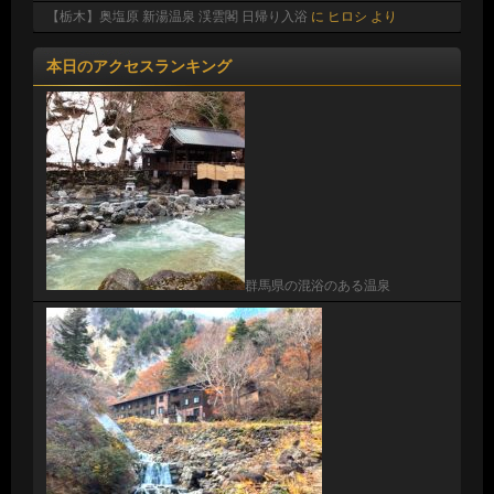
【栃木】奥塩原 新湯温泉 渓雲閣 日帰り入浴
に
ヒロシ
より
本日のアクセスランキング
群馬県の混浴のある温泉