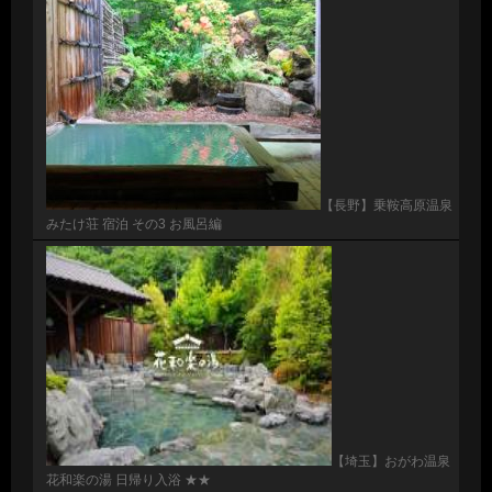
【長野】乗鞍高原温泉
みたけ荘 宿泊 その3 お風呂編
【埼玉】おがわ温泉
花和楽の湯 日帰り入浴 ★★