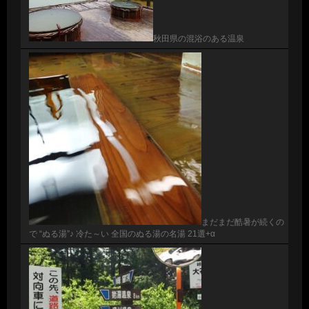
秋田県の混浴のある温泉
まだまだ酷暑が続くの
で “ぬる湯”♪ 冷た～い 全国のぬる湯の名湯 21選+α