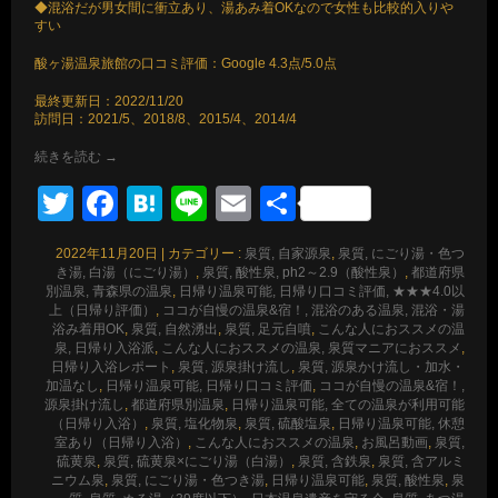
◆混浴だが男女間に衝立あり、湯あみ着OKなので女性も比較的入りや
すい
酸ヶ湯温泉旅館の口コミ評価：Google 4.3点/5.0点
最終更新日：2022/11/20
訪問日：2021/5、2018/8、2015/4、2014/4
続きを読む
→
Twitter
Facebook
Hatena
Line
Email
共
有
2022年11月20日
|
カテゴリー :
泉質, 自家源泉
,
泉質, にごり湯・色つ
き湯, 白湯（にごり湯）
,
泉質, 酸性泉, ph2～2.9（酸性泉）
,
都道府県
別温泉, 青森県の温泉
,
日帰り温泉可能, 日帰り口コミ評価, ★★★4.0以
上（日帰り評価）
,
ココが自慢の温泉&宿！, 混浴のある温泉, 混浴・湯
浴み着用OK
,
泉質, 自然湧出
,
泉質, 足元自噴
,
こんな人におススメの温
泉, 日帰り入浴派
,
こんな人におススメの温泉, 泉質マニアにおススメ
,
日帰り入浴レポート
,
泉質, 源泉掛け流し
,
泉質, 源泉かけ流し・加水・
加温なし
,
日帰り温泉可能, 日帰り口コミ評価
,
ココが自慢の温泉&宿！,
源泉掛け流し
,
都道府県別温泉
,
日帰り温泉可能, 全ての温泉が利用可能
（日帰り入浴）
,
泉質, 塩化物泉
,
泉質, 硫酸塩泉
,
日帰り温泉可能, 休憩
室あり（日帰り入浴）
,
こんな人におススメの温泉
,
お風呂動画
,
泉質,
硫黄泉
,
泉質, 硫黄泉×にごり湯（白湯）
,
泉質, 含鉄泉
,
泉質, 含アルミ
ニウム泉
,
泉質, にごり湯・色つき湯
,
日帰り温泉可能
,
泉質, 酸性泉
,
泉