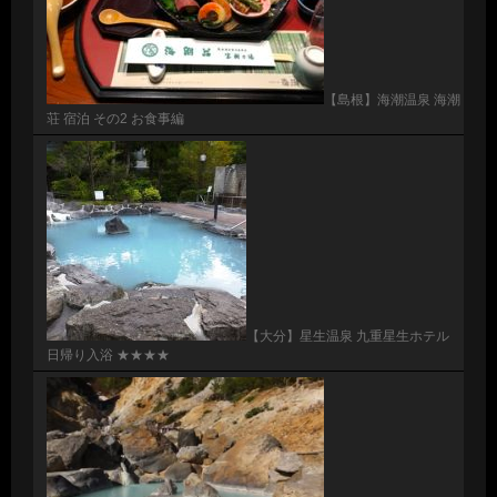
【島根】海潮温泉 海潮
荘 宿泊 その2 お食事編
【大分】星生温泉 九重星生ホテル
日帰り入浴 ★★★★