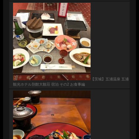
【茨城】五浦温泉 五浦
観光ホテル別館大観荘 宿泊 その2 お食事編