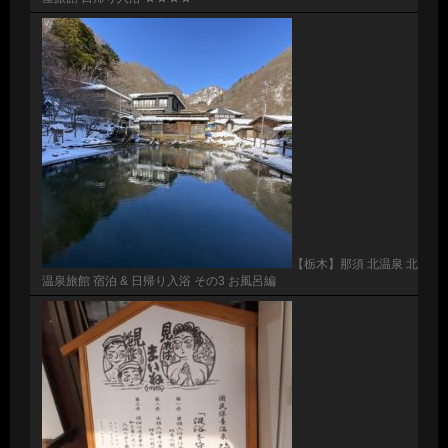
【栃木】那須 北温泉 北
温泉旅館 宿泊 & 日帰り入浴 その3 お風呂編