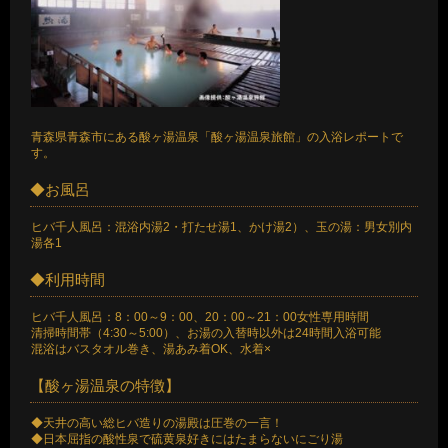
青森県青森市にある酸ヶ湯温泉「酸ヶ湯温泉旅館」の入浴レポートで
す。
◆お風呂
ヒバ千人風呂：混浴内湯2・打たせ湯1、かけ湯2）、玉の湯：男女別内
湯各1
◆利用時間
ヒバ千人風呂：8：00～9：00、20：00～21：00女性専用時間
清掃時間帯（4:30～5:00）、お湯の入替時以外は24時間入浴可能
混浴はバスタオル巻き、湯あみ着OK、水着×
【酸ヶ湯温泉の特徴】
◆天井の高い総ヒバ造りの湯殿は圧巻の一言！
◆日本屈指の酸性泉で硫黄泉好きにはたまらないにごり湯