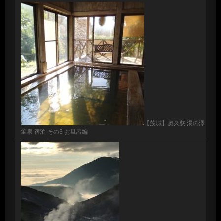
【茨城】奥久慈 湯の澤
鉱泉 宿泊 その3 お風呂編