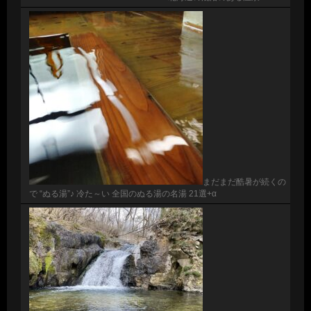
まだまだ酷暑が続くの
で “ぬる湯”♪ 冷た～い 全国のぬる湯の名湯 21選+α