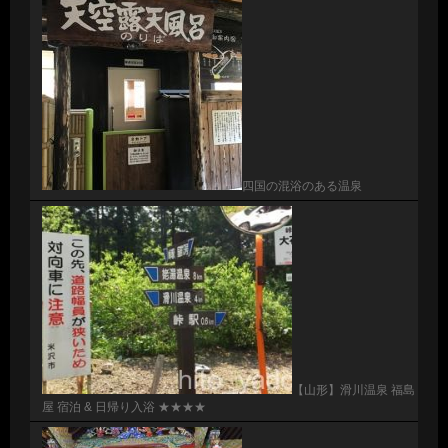
四国の混浴のある温泉
【山形】滑川温泉 福島
屋 宿泊 & 日帰り入浴 ★★★★