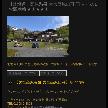
【北海道】高原温泉 大雪高原山荘 宿泊 その1
お部屋編 ★★★★★
北海道上川町にある究極の秘湯「大雪高原山荘」の宿泊レポートです。
最終更新日
2022/4/18
訪問日
2015/6/10
【大雪高原温泉 大雪高原山荘】基本情報
だいせつこうげんおんせん だいせつこうげんさんそう
住所：〒078-1701 北海道上川郡上川町層雲峡
TEL:01658-5-3818
公式サイト
・
日本秘湯を守る会宿紹介ページ