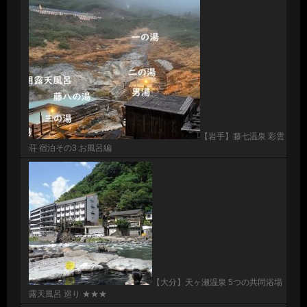
【岩手】藤七温泉 彩雲
荘 宿泊その3 お風呂編
【大分】天ヶ瀬温泉 5つの共同浴場
露天風呂 巡り ★★★