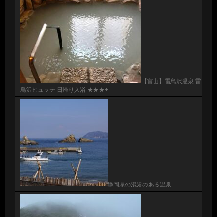
【富山】雷鳥沢温泉 雷
鳥沢ヒュッテ 日帰り入浴 ★★★+
静岡県の混浴のある温泉