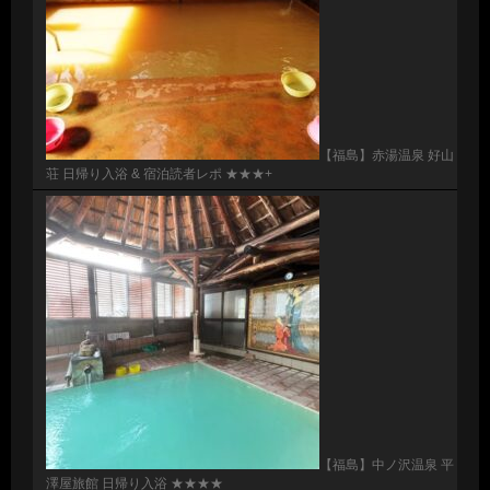
【福島】赤湯温泉 好山
荘 日帰り入浴 & 宿泊読者レポ ★★★+
【福島】中ノ沢温泉 平
澤屋旅館 日帰り入浴 ★★★★