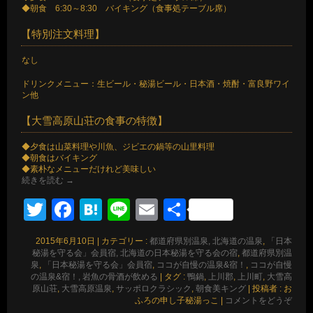
◆朝食 6:30～8:30 バイキング（食事処テーブル席）
【特別注文料理】
なし
ドリンクメニュー：生ビール・秘湯ビール・日本酒・焼酎・富良野ワイ
ン他
【大雪高原山荘の食事の特徴】
◆夕食は山菜料理や川魚、ジビエの鍋等の山里料理
◆朝食はバイキング
◆素朴なメニューだけれど美味しい
続きを読む
→
Twitter
Facebook
Hatena
Line
Email
共
有
2015年6月10日
|
カテゴリー :
都道府県別温泉, 北海道の温泉
,
「日本
秘湯を守る会」会員宿, 北海道の日本秘湯を守る会の宿
,
都道府県別温
泉
,
「日本秘湯を守る会」会員宿
,
ココが自慢の温泉&宿！
,
ココが自慢
の温泉&宿！, 岩魚の骨酒が飲める
|
タグ :
鴨鍋
,
上川郡
,
上川町
,
大雪高
原山荘
,
大雪高原温泉
,
サッポロクラシック
,
朝食美キング
|
投稿者 : お
ふろの申し子秘湯っこ
|
コメントをどうぞ