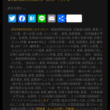
続きを読む
→
Twitter
Facebook
Hatena
Line
Email
共
有
2015年6月10日
|
カテゴリー :
都道府県別温泉, 北海道の温泉
,
泉質, に
ごり湯・色つき湯, 白湯（にごり湯）
,
泉質, 自家源泉
,
「日本秘湯を守
る会」会員宿, 北海道の日本秘湯を守る会の宿
,
日帰り温泉可能, 日帰り
口コミ評価, ★★★4.0以上（日帰り評価）
,
泉質, 自然湧出
,
泉質, 酸性
泉, ph2～2.9（酸性泉）
,
こんな人におススメの温泉, 日帰り入浴派
,
こ
んな人におススメの温泉, 泉質マニアにおススメ
,
泉質, 源泉掛け流し
,
日帰り温泉可能, 日帰り口コミ評価
,
泉質, 源泉かけ流し・加水・加温な
し
,
都道府県別温泉
,
ココが自慢の温泉&宿！, 源泉掛け流し
,
泉質, 源泉
かけ流し・加水あり
,
泉質, 単純温泉
,
日帰り温泉可能, 休憩室あり（日
帰り入浴）
,
日帰り温泉可能, 入浴＆食事プランあり（日帰り入浴）
,
こ
んな人におススメの温泉
,
ココが自慢の温泉&宿！, 眺めの良いお風呂
,
お風呂動画
,
泉質, 硫黄泉
,
ココが自慢の温泉&宿！, 山を眺めながらの
露天風呂
,
泉質, 硫黄泉×にごり湯（白湯）
,
ココが自慢の温泉&宿！, 新
緑が見える露天風呂がある宿
,
ココが自慢の温泉&宿！, 紅葉が見える
露天風呂がある宿
,
泉質, にごり湯・色つき湯
,
ココが自慢の温泉&宿！,
雪見露天風呂がある宿
,
泉質, 酸性泉
,
日帰り温泉可能
,
泉質
,
「日本秘湯
を守る会」会員宿
,
ココが自慢の温泉&宿！
,
ココが自慢の温泉&宿！,
アイスクリームがある
|
タグ :
上川郡
,
道北の日帰り入浴
,
上川町
,
道北
のにごり湯
,
道北のかけ流し
,
大雪高原山荘
,
大雪高原温泉
,
熊ゴロ―
,
北
海道の日帰り入浴
|
投稿者 : おふろの申し子秘湯っこ
|
コメントをどう