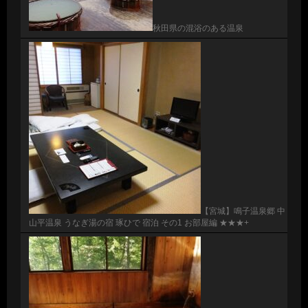
秋田県の混浴のある温泉
【宮城】鳴子温泉郷 中
山平温泉 うなぎ湯の宿 琢ひで 宿泊 その1 お部屋編 ★★★+