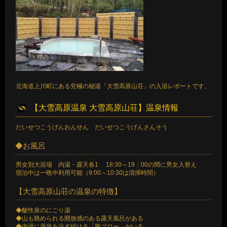
北海道上川町にある究極の秘湯「大雪高原山荘」の入浴レポートです。
【大雪高原温泉 大雪高原山荘】温泉情報
だいせつこうげんおんせん だいせつこうげんさんそう
◆お風呂
男女別大浴場 内湯・露天各1 18:30～19：00の間に男女入替え
宿泊中は一晩中利用可能（9:00～10:30は清掃時間）
【大雪高原山荘の温泉の特徴】
◆酸性泉のにごり湯
◆山も眺められる開放感のある露天風呂がある
◆内湯に源泉を注ぎ続ける「熊ゴロー」がいる