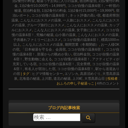
泊2食付の料金
,
秘湯っ子お気に入りの温泉
,
宿泊料金別, 1泊2食付の料
金, 1泊2食付10,000円～14,999円
,
ココが自慢の温泉&宿！, 一軒宿の
秘湯
,
宿泊料金別, 1泊2食付の料金, 1泊2食付15,000円～19,999円
,
宿
泊レポート
,
ココが自慢の温泉&宿！, ネット評価の高い宿
,
都道府県別
温泉
,
こんな人におススメの温泉, 一人旅におススメ
,
こんな人におスス
メの温泉, グループ旅行におススメ
,
こんな人におススメの温泉, カップ
ルにおススメ
,
こんな人におススメの温泉, 女子旅におススメ
,
ココが自
慢の温泉&宿！, 究極の秘湯
,
山小屋の温泉
,
こんな人におススメの温泉,
子供連れファミリーにおススメ
,
ココが自慢の温泉&宿！, 標高1000ｍ
以上
,
こんな人におススメの温泉
,
期間営業（冬期閉鎖）
,
お一人様OK
の宿
,
「日本秘湯を守る会」会員宿
,
ココが自慢の温泉&宿！
,
ココが自
慢の温泉&宿！, 部屋からの眺めが良い
,
宿泊料金別
,
ココが自慢の温泉
&宿！, 野生動物に会える
,
ココが自慢の温泉&宿！, アクティビティが
充実している宿
,
ココが自慢の温泉&宿！, 完全禁煙
,
ココが自慢の温泉
&宿！, 有名人が宿泊した宿
,
ココが自慢の温泉&宿！, 駅から送迎あり
の宿
|
タグ :
ヒグマ情報センター
,
エゾシカ
,
高原沼めぐり
,
大雪高原温
泉
,
北海道の秘湯
,
上川郡
,
道北の秘湯
,
上川町
,
大雪高原山荘
|
投稿者 :
おふろの申し子秘湯っこ
|
4件のコメント
ブログ内記事検索