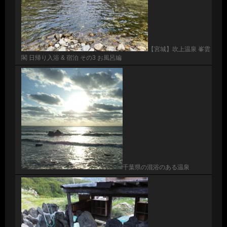
【宮城】吹上温泉 峯雲
閣 日帰り入浴 & 宿泊 その3 お風呂編
千葉県の混浴のある温泉