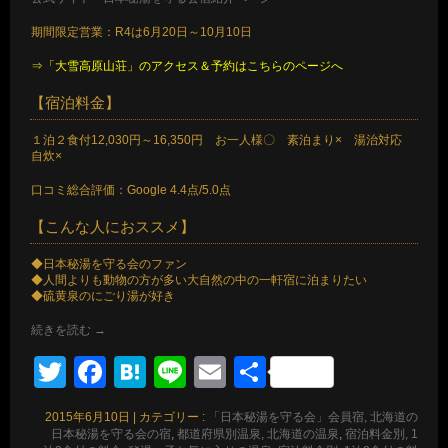
期間限定営業：R4は6月20日～10月10日
⇒「大雪高原山荘」のアクセス＆予約はこちらのページへ
【宿泊料金】
１泊２食付12,030円～16,350円 お一人様〇 素泊まり× 湯治対応
自炊×
口コミ総合評価：Google 4.4点/5.0点
【こんな人におススメ】
◆日本秘湯を守る会のファン
◆人間よりも動物の方が多い大自然の中の一軒宿に泊まりたい
◆硫黄泉のにごり湯が好き
続きを読む
→
Twitter
Facebook
Hatena
Line
Email
共
有
2015年6月10日
|
カテゴリー :
「日本秘湯を守る会」会員宿, 北海道の
日本秘湯を守る会の宿
,
都道府県別温泉, 北海道の温泉
,
宿泊料金別, 1