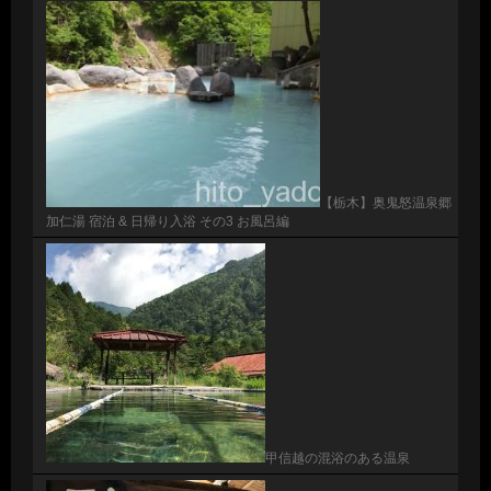
【栃木】奥鬼怒温泉郷
加仁湯 宿泊 & 日帰り入浴 その3 お風呂編
甲信越の混浴のある温泉