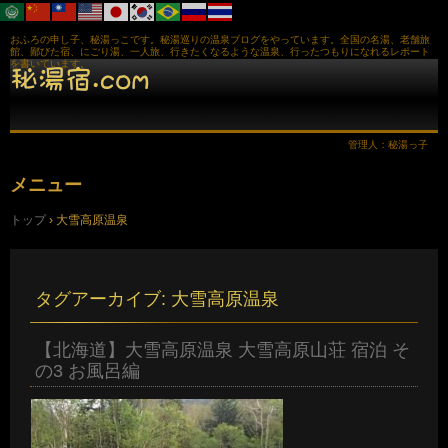
おふろの申し子、秘湯っこです。秘湯巡りの温泉ブログをやっています。全国の名湯、老舗旅
館、鄙びた宿、にごり湯、一人旅、行きたくなるような温泉、行ったつもりになれるレポート
を書いています。
管理人：秘湯っ子
メニュー
コ
トップ
›
大雪高原温泉
ン
テ
ン
ツ
へ
タグアーカイブ:
大雪高原温泉
ス
キ
ッ
【北海道】大雪高原温泉 大雪高原山荘 宿泊 そ
プ
の3 お風呂編