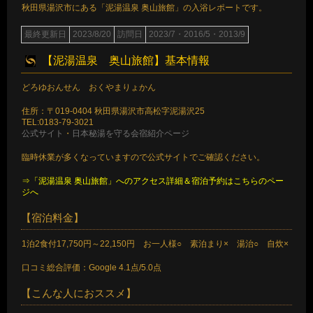
秋田県湯沢市にある「泥湯温泉 奥山旅館」の入浴レポートです。
最終更新日
2023/8/20
訪問日
2023/7・2016/5・2013/9
【泥湯温泉 奥山旅館】基本情報
どろゆおんせん おくやまりょかん
住所：〒019-0404 秋田県湯沢市高松字泥湯沢25
TEL:0183-79-3021
公式サイト
・
日本秘湯を守る会宿紹介ページ
臨時休業が多くなっていますので公式サイトでご確認ください。
⇒「泥湯温泉 奥山旅館」へのアクセス詳細＆宿泊予約はこちらのペー
ジへ
【宿泊料金】
1泊2食付17,750円～22,150円 お一人様○ 素泊まり× 湯治○ 自炊×
口コミ総合評価：Google 4.1点/5.0点
【こんな人におススメ】