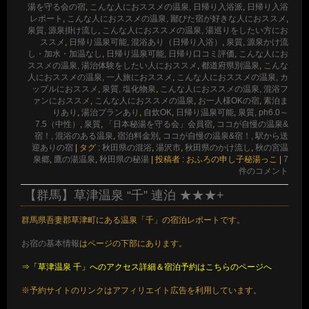
湯を守る会の宿
,
こんな人におススメの温泉, 日帰り入浴派
,
日帰り入浴
レポート
,
こんな人におススメの温泉, 鄙びた宿が好きな人におススメ
,
泉質, 源泉掛け流し
,
こんな人におススメの温泉, 湯巡りをしたい方にお
ススメ
,
日帰り温泉可能, 混浴あり（日帰り入浴）
,
泉質, 源泉かけ流
し・加水・加温なし
,
日帰り温泉可能, 日帰り口コミ評価
,
こんな人にお
ススメの温泉, 湯治体験をしたい人におススメ
,
都道府県別温泉
,
こんな
人におススメの温泉, 一人旅におススメ
,
こんな人におススメの温泉, カ
ップルにおススメ
,
泉質, 塩化物泉
,
こんな人におススメの温泉, 混浴フ
ァンにおススメ
,
こんな人におススメの温泉
,
お一人様OKの宿
,
素泊ま
りあり
,
湯治プランあり
,
自炊OK
,
日帰り温泉可能
,
泉質, ph6.0～
7.5（中性）
,
泉質
,
「日本秘湯を守る会」会員宿
,
ココが自慢の温泉&
宿！, 混浴のある温泉
,
宿泊料金別
,
ココが自慢の温泉&宿！, 駅から送
迎ありの宿
|
タグ :
秋田県の混浴
,
湯沢市
,
秋田県のかけ流し
,
秋の宮温
泉郷
,
鷹の湯温泉
,
秋田県の秘湯
|
投稿者 : おふろの申し子秘湯っこ
|
7
件のコメント
【群馬】草津温泉 “千” 連泊 ★★★+
群馬県吾妻郡草津町にある温泉「千」の宿泊レポートです。
お宿の基本情報
はページの下部にあります。
⇒「草津温泉 千」へのアクセス詳細＆宿泊予約はこちらのページへ
※予約サイトのリンクはアフィリエイト広告を利用しています。