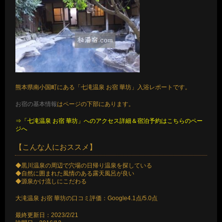
熊本県南小国町にある「七滝温泉 お宿 華坊」入浴レポートです。
お宿の基本情報
はページの下部にあります。
⇒「七滝温泉 お宿 華坊」へのアクセス詳細＆宿泊予約はこちらのペー
ジへ
【こんな人におススメ】
◆黒川温泉の周辺で穴場の日帰り温泉を探している
◆自然に囲まれた風情のある露天風呂が良い
◆源泉かけ流しにこだわる
大滝温泉 お宿 華坊の口コミ評価：Google4.1点/5.0点
最終更新日：2023/2/21