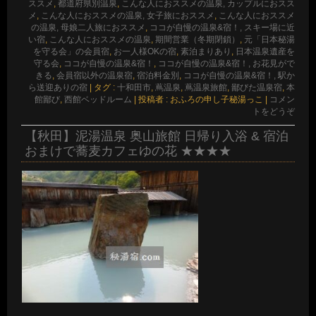
ススメ
,
都道府県別温泉
,
こんな人におススメの温泉, カップルにおスス
メ
,
こんな人におススメの温泉, 女子旅におススメ
,
こんな人におススメ
の温泉, 母娘二人旅におススメ
,
ココが自慢の温泉&宿！, スキー場に近
い宿
,
こんな人におススメの温泉
,
期間営業（冬期閉鎖）
,
元「日本秘湯
を守る会」の会員宿
,
お一人様OKの宿
,
素泊まりあり
,
日本温泉遺産を
守る会
,
ココが自慢の温泉&宿！
,
ココが自慢の温泉&宿！, お花見がで
きる
,
会員宿以外の温泉宿
,
宿泊料金別
,
ココが自慢の温泉&宿！, 駅か
ら送迎ありの宿
|
タグ :
十和田市
,
蔦温泉
,
蔦温泉旅館
,
鄙びた温泉宿
,
本
館鄙び
,
西館ベッドルーム
|
投稿者 : おふろの申し子秘湯っこ
|
コメン
トをどうぞ
【秋田】泥湯温泉 奥山旅館 日帰り入浴 & 宿泊
おまけで蕎麦カフェゆの花 ★★★★