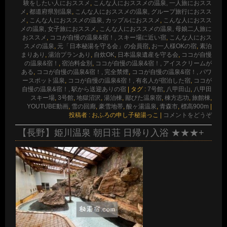
験をしたい人におススメ
,
こんな人におススメの温泉, 一人旅におスス
メ
,
都道府県別温泉
,
こんな人におススメの温泉, グループ旅行におスス
メ
,
こんな人におススメの温泉, カップルにおススメ
,
こんな人におスス
メの温泉, 女子旅におススメ
,
こんな人におススメの温泉, 母娘二人旅に
おススメ
,
ココが自慢の温泉&宿！, スキー場に近い宿
,
こんな人におス
スメの温泉
,
元「日本秘湯を守る会」の会員宿
,
お一人様OKの宿
,
素泊
まりあり
,
湯治プランあり
,
自炊OK
,
日本温泉遺産を守る会
,
ココが自慢
の温泉&宿！
,
宿泊料金別
,
ココが自慢の温泉&宿！, アイスクリームが
ある
,
ココが自慢の温泉&宿！, 完全禁煙
,
ココが自慢の温泉&宿！, パワ
ースポット温泉
,
ココが自慢の温泉&宿！, 有名人が宿泊した宿
,
ココが
自慢の温泉&宿！, 駅から送迎ありの宿
|
タグ :
7号館
,
八甲田山
,
八甲田
スキー場
,
3号館
,
地獄沼沢
,
湯治棟
,
鄙びた温泉宿
,
棟方志功
,
旅館棟
,
YOUTUBE動画
,
雪の回廊
,
豪雪地帯
,
酸ヶ湯温泉
,
青森市
,
標高900m
|
投稿者 : おふろの申し子秘湯っこ
|
コメントをどうぞ
【長野】姫川温泉 朝日荘 日帰り入浴 ★★★+