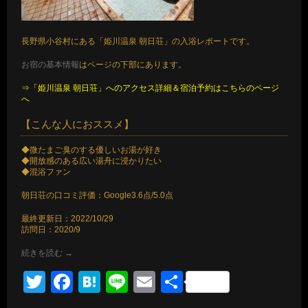
長野県小谷村にある「姫川温泉 朝日荘」の入浴レポートです。
お宿の基本情報
はページの下部にあります。
⇒「姫川温泉 朝日荘」へのアクセス詳細＆宿泊予約はこちらのページ
へ
【こんな人におススメ】
◆微たまご臭のする優しいお湯が好き
◆開放感のある広い湯舟に浸かりたい
◆混浴ファン
朝日荘の口コミ評価：Google3.6点/5.0点
最終更新日：2022/10/29
訪問日：2020/9
続きを読む
→
Twitter
Facebook
Hatena
Line
Email
共
有