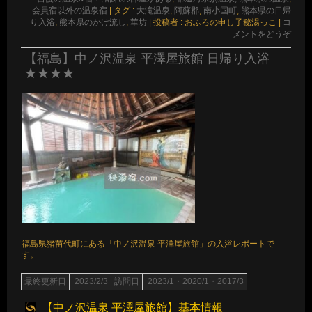
会員宿以外の温泉宿
|
タグ :
大滝温泉
,
阿蘇郡
,
南小国町
,
熊本県の日帰
り入浴
,
熊本県のかけ流し
,
華坊
|
投稿者 : おふろの申し子秘湯っこ
|
コ
メントをどうぞ
【福島】中ノ沢温泉 平澤屋旅館 日帰り入浴
★★★★
福島県猪苗代町にある「中ノ沢温泉 平澤屋旅館」の入浴レポートで
す。
最終更新日
2023/2/3
訪問日
2023/1・2020/1・2017/3
【中ノ沢温泉 平澤屋旅館】基本情報