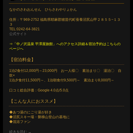
なかのさわおんせん ひらさわやりょかん
住所：〒969-2752 福島県耶麻郡猪苗代町蚕養沼尻山甲２８５５−１３
３
TEL:0242-64-3821
公式サイト
⇒「中ノ沢温泉 平澤屋旅館」へのアクセス詳細＆宿泊予約はこちらの
ページへ
【宿泊料金】
1泊2食付12,000円～23,000円 お一人様〇 素泊まり〇 湯治〇 自
炊×
1泊夕食付11,500円～、1泊朝食付9,500円～ 素泊まり8,000円～
口コミ総合評価：Google 4.0点/5.0点
【こんな人におススメ】
◆あつ湯のにごり湯が好き
◆沼尻スキー場・磐梯山登山の基地に
◆混浴ファン
続きを読む
→