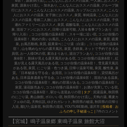
&宿！, 源泉掛け流し
,
こんな人におススメの温泉, 一人旅におススメ
,
泉質, 源泉かけ流し・加水あり
,
こんな人におススメの温泉, グループ旅
行におススメ
,
こんな人におススメの温泉, カップルにおススメ
,
こんな
人におススメの温泉, 女子旅におススメ
,
泉質, 単純温泉
,
こんな人にお
ススメの温泉, 母娘二人旅におススメ
,
こんな人におススメの温泉, 子供
連れファミリーにおススメ
,
泉質, 硫酸塩泉
,
こんな人におススメの温
泉, 混浴ファンにおススメ
,
日帰り温泉可能, 入浴＆食事プランあり（日
帰り入浴）
,
ココが自慢の温泉&宿！, スキー場に近い宿
,
ココが自慢の
温泉&宿！, 眺めの良いお風呂
,
こんな人におススメの温泉
,
泉質, 硫黄
泉
,
お風呂動画
,
泉質, 硫黄泉×にごり湯（白湯）
,
ココが自慢の温泉&
宿！, 山を眺めながらの露天風呂
,
泉質, 含鉄泉
,
ネットで予約できる会
員宿
,
お一人様OKの宿
,
素泊まりあり
,
湯治プランあり
,
ココが自慢の温
泉&宿！, 新緑が見える露天風呂がある宿
,
ココが自慢の温泉&宿！, 紅
葉が見える露天風呂がある宿
,
ココが自慢の温泉&宿！, 雪見露天風呂
がある宿
,
泉質, にごり湯・色つき湯
,
日帰り温泉可能
,
泉質, 酸性泉
,
泉
質
,
「日本秘湯を守る会」会員宿
,
ココが自慢の温泉&宿！, 貸切風呂が
ある
,
日本温泉遺産を守る会
,
ココが自慢の温泉&宿！, 混浴のある温泉
,
ココが自慢の温泉&宿！, 離れの部屋がある
,
ココが自慢の温泉&宿！
,
泉質, 湯花販売あり
,
ココが自慢の温泉&宿！, お酒が充実している宿
,
ココが自慢の温泉&宿！, 駅から送迎ありの宿
|
タグ :
泥湯温泉
,
秋田県
のにごり湯
,
奥山旅館
,
ボロいい宿
,
秋田県のかけ流し
,
天狗の湯
,
蕎麦カ
フェゆの花
,
天狗伝説
,
ゆざわガレット
,
秋田県の秘湯
,
秋田県の日帰り
入浴
,
鄙びた温泉宿
,
秋田県の混浴
,
YOUTUBE動画
,
湯沢市
|
投稿者 : お
ふろの申し子秘湯っこ
|
7件のコメント
【宮城】鳴子温泉郷 東鳴子温泉 旅館大沼