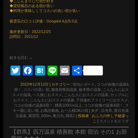
◆こじんまりした宿が好き
◆貸切風呂のある宿が良い
◆料理が美味しくてコスパの良い宿が良い
紫雲荘の口コミ評価：Google4.4点/5.0点
最終更新日：2022/12/25
訪問日：2021/12
続きを読む
→
Twitter
Facebook
Hatena
Line
Email
共
有
2022年12月12日
|
カテゴリー :
宿泊レポート
,
ココが自慢の温泉&
宿！, コスパの良い宿
,
都道府県別温泉, 栃木県の温泉
,
こんな人におス
スメの温泉, 一人旅におススメ
,
こんな人におススメの温泉, カップルに
おススメ
,
こんな人におススメの温泉, 子供連れファミリーにおススメ
,
ココが自慢の温泉&宿！, 標高1000ｍ以上
,
ココが自慢の温泉&宿！, ス
キー場に近い宿
,
お風呂動画
,
お一人様OKの宿
|
タグ :
日光市
,
奥日光湯
元温泉
,
紫雲荘
,
600m
,
奥日光
,
標高1
|
投稿者 : おふろの申し子秘湯っ
こ
|
コメントをどうぞ
【群馬】四万温泉 積善館 本館 宿泊 その1 お部