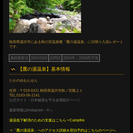
秋田県湯沢市にある秋の宮温泉郷「鷹の湯温泉」に日帰り入浴レポート
です。
最終更新日
2024/10/2
訪問日
2024/9・ 2016/5/下旬
【鷹の湯温泉】基本情報
たかのゆおんせん
住所：〒019-0321 秋田県湯沢市秋ノ宮殿上１
TEL:0183-56-2141
公式サイト
・
日本秘湯を守る会宿紹介ページ
最新情報はInstagram
・
Xへ
湯温低下解消のための支援はこちら⇒Campfire
⇒「鷹の湯温泉」へのアクセス詳細＆宿泊予約はこちらのページへ