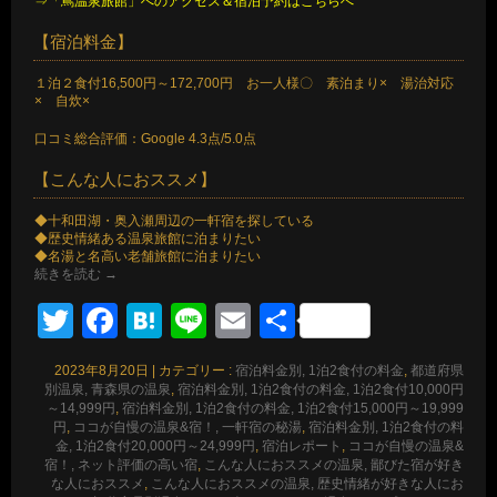
⇒「蔦温泉旅館」へのアクセス＆宿泊予約はこちらへ
【宿泊料金】
１泊２食付16,500円～172,700円 お一人様〇 素泊まり× 湯治対応
× 自炊×
口コミ総合評価：Google 4.3点/5.0点
【こんな人におススメ】
◆十和田湖・奥入瀬周辺の一軒宿を探している
◆歴史情緒ある温泉旅館に泊まりたい
◆名湯と名高い老舗旅館に泊まりたい
続きを読む
→
Twitter
Facebook
Hatena
Line
Email
共
有
2023年8月20日
|
カテゴリー :
宿泊料金別, 1泊2食付の料金
,
都道府県
別温泉, 青森県の温泉
,
宿泊料金別, 1泊2食付の料金, 1泊2食付10,000円
～14,999円
,
宿泊料金別, 1泊2食付の料金, 1泊2食付15,000円～19,999
円
,
ココが自慢の温泉&宿！, 一軒宿の秘湯
,
宿泊料金別, 1泊2食付の料
金, 1泊2食付20,000円～24,999円
,
宿泊レポート
,
ココが自慢の温泉&
宿！, ネット評価の高い宿
,
こんな人におススメの温泉, 鄙びた宿が好き
な人におススメ
,
こんな人におススメの温泉, 歴史情緒が好きな人にお