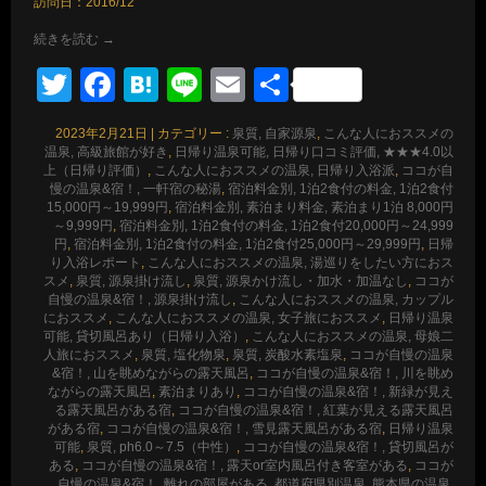
訪問日：2016/12
続きを読む
→
Twitter
Facebook
Hatena
Line
Email
共
有
2023年2月21日
|
カテゴリー :
泉質, 自家源泉
,
こんな人におススメの
温泉, 高級旅館が好き
,
日帰り温泉可能, 日帰り口コミ評価, ★★★4.0以
上（日帰り評価）
,
こんな人におススメの温泉, 日帰り入浴派
,
ココが自
慢の温泉&宿！, 一軒宿の秘湯
,
宿泊料金別, 1泊2食付の料金, 1泊2食付
15,000円～19,999円
,
宿泊料金別, 素泊まり料金, 素泊まり1泊 8,000円
～9,999円
,
宿泊料金別, 1泊2食付の料金, 1泊2食付20,000円～24,999
円
,
宿泊料金別, 1泊2食付の料金, 1泊2食付25,000円～29,999円
,
日帰
り入浴レポート
,
こんな人におススメの温泉, 湯巡りをしたい方におス
スメ
,
泉質, 源泉掛け流し
,
泉質, 源泉かけ流し・加水・加温なし
,
ココが
自慢の温泉&宿！, 源泉掛け流し
,
こんな人におススメの温泉, カップル
におススメ
,
こんな人におススメの温泉, 女子旅におススメ
,
日帰り温泉
可能, 貸切風呂あり（日帰り入浴）
,
こんな人におススメの温泉, 母娘二
人旅におススメ
,
泉質, 塩化物泉
,
泉質, 炭酸水素塩泉
,
ココが自慢の温泉
&宿！, 山を眺めながらの露天風呂
,
ココが自慢の温泉&宿！, 川を眺め
ながらの露天風呂
,
素泊まりあり
,
ココが自慢の温泉&宿！, 新緑が見え
る露天風呂がある宿
,
ココが自慢の温泉&宿！, 紅葉が見える露天風呂
がある宿
,
ココが自慢の温泉&宿！, 雪見露天風呂がある宿
,
日帰り温泉
可能
,
泉質, ph6.0～7.5（中性）
,
ココが自慢の温泉&宿！, 貸切風呂が
ある
,
ココが自慢の温泉&宿！, 露天or室内風呂付き客室がある
,
ココが
自慢の温泉&宿！, 離れの部屋がある
,
都道府県別温泉, 熊本県の温泉
,