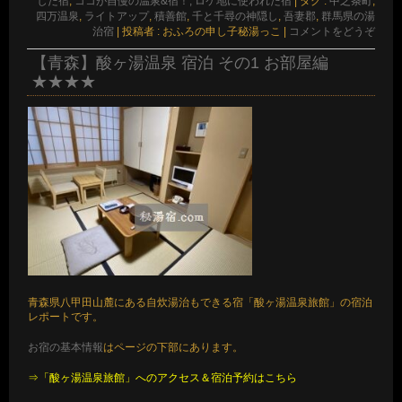
した宿
,
ココが自慢の温泉&宿！, ロケ地に使われた宿
|
タグ :
中之条町
,
四万温泉
,
ライトアップ
,
積善館
,
千と千尋の神隠し
,
吾妻郡
,
群馬県の湯
治宿
|
投稿者 : おふろの申し子秘湯っこ
|
コメントをどうぞ
【青森】酸ヶ湯温泉 宿泊 その1 お部屋編
★★★★
青森県八甲田山麓にある自炊湯治もできる宿「酸ヶ湯温泉旅館」の宿泊
レポートです。
お宿の基本情報
はページの下部にあります。
⇒「酸ヶ湯温泉旅館」へのアクセス＆宿泊予約はこちら