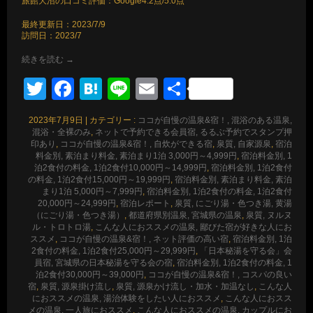
旅館大沼の口コミ評価：Google4.2点/5.0点
最終更新日：2023/7/9
訪問日：2023/7
続きを読む
→
Twitter
Facebook
Hatena
Line
Email
共
有
2023年7月9日
|
カテゴリー :
ココが自慢の温泉&宿！, 混浴のある温泉,
混浴・全裸のみ
,
ネットで予約できる会員宿, るるぶ予約でスタンプ押
印あり
,
ココが自慢の温泉&宿！, 自炊ができる宿
,
泉質, 自家源泉
,
宿泊
料金別, 素泊まり料金, 素泊まり1泊 3,000円～4,999円
,
宿泊料金別, 1
泊2食付の料金, 1泊2食付10,000円～14,999円
,
宿泊料金別, 1泊2食付
の料金, 1泊2食付15,000円～19,999円
,
宿泊料金別, 素泊まり料金, 素泊
まり1泊 5,000円～7,999円
,
宿泊料金別, 1泊2食付の料金, 1泊2食付
20,000円～24,999円
,
宿泊レポート
,
泉質, にごり湯・色つき湯, 黄湯
（にごり湯・色つき湯）
,
都道府県別温泉, 宮城県の温泉
,
泉質, ヌルヌ
ル・トロトロ湯
,
こんな人におススメの温泉, 鄙びた宿が好きな人にお
ススメ
,
ココが自慢の温泉&宿！, ネット評価の高い宿
,
宿泊料金別, 1泊
2食付の料金, 1泊2食付25,000円～29,999円
,
「日本秘湯を守る会」会
員宿, 宮城県の日本秘湯を守る会の宿
,
宿泊料金別, 1泊2食付の料金, 1
泊2食付30,000円～39,000円
,
ココが自慢の温泉&宿！, コスパの良い
宿
,
泉質, 源泉掛け流し
,
泉質, 源泉かけ流し・加水・加温なし
,
こんな人
におススメの温泉, 湯治体験をしたい人におススメ
,
こんな人におスス
メの温泉, 一人旅におススメ
,
こんな人におススメの温泉, カップルにお