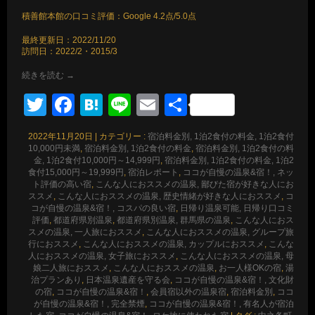
積善館本館の口コミ評価：Google 4.2点/5.0点
最終更新日：2022/11/20
訪問日：2022/2・2015/3
続きを読む
→
Twitter
Facebook
Hatena
Line
Email
共
有
2022年11月20日
|
カテゴリー :
宿泊料金別, 1泊2食付の料金, 1泊2食付
10,000円未満
,
宿泊料金別, 1泊2食付の料金
,
宿泊料金別, 1泊2食付の料
金, 1泊2食付10,000円～14,999円
,
宿泊料金別, 1泊2食付の料金, 1泊2
食付15,000円～19,999円
,
宿泊レポート
,
ココが自慢の温泉&宿！, ネッ
ト評価の高い宿
,
こんな人におススメの温泉, 鄙びた宿が好きな人にお
ススメ
,
こんな人におススメの温泉, 歴史情緒が好きな人におススメ
,
コ
コが自慢の温泉&宿！, コスパの良い宿
,
日帰り温泉可能, 日帰り口コミ
評価
,
都道府県別温泉
,
都道府県別温泉, 群馬県の温泉
,
こんな人におス
スメの温泉, 一人旅におススメ
,
こんな人におススメの温泉, グループ旅
行におススメ
,
こんな人におススメの温泉, カップルにおススメ
,
こんな
人におススメの温泉, 女子旅におススメ
,
こんな人におススメの温泉, 母
娘二人旅におススメ
,
こんな人におススメの温泉
,
お一人様OKの宿
,
湯
治プランあり
,
日本温泉遺産を守る会
,
ココが自慢の温泉&宿！, 文化財
の宿
,
ココが自慢の温泉&宿！
,
会員宿以外の温泉宿
,
宿泊料金別
,
ココ
が自慢の温泉&宿！, 完全禁煙
,
ココが自慢の温泉&宿！, 有名人が宿泊