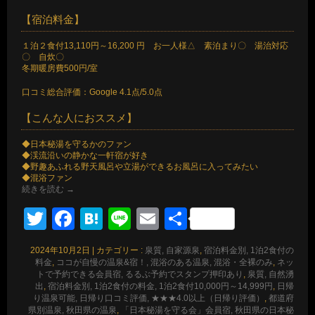
【宿泊料金】
１泊２食付13,110円～16,200 円 お一人様△ 素泊まり〇 湯治対応
〇 自炊〇
冬期暖房費500円/室
口コミ総合評価：Google 4.1点/5.0点
【こんな人におススメ】
◆日本秘湯を守るかのファン
◆渓流沿いの静かな一軒宿が好き
◆野趣あふれる野天風呂や立湯ができるお風呂に入ってみたい
◆混浴ファン
続きを読む
→
Twitter
Facebook
Hatena
Line
Email
共
有
2024年10月2日
|
カテゴリー :
泉質, 自家源泉
,
宿泊料金別, 1泊2食付の
料金
,
ココが自慢の温泉&宿！, 混浴のある温泉, 混浴・全裸のみ
,
ネッ
トで予約できる会員宿, るるぶ予約でスタンプ押印あり
,
泉質, 自然湧
出
,
宿泊料金別, 1泊2食付の料金, 1泊2食付10,000円～14,999円
,
日帰
り温泉可能, 日帰り口コミ評価, ★★★4.0以上（日帰り評価）
,
都道府
県別温泉, 秋田県の温泉
,
「日本秘湯を守る会」会員宿, 秋田県の日本秘