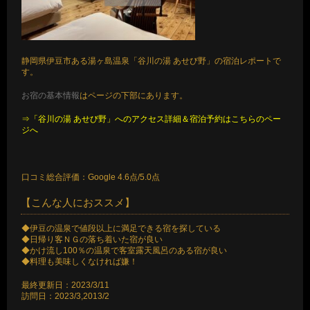
静岡県伊豆市ある湯ヶ島温泉「谷川の湯 あせび野」の宿泊レポートで
す。
お宿の基本情報
はページの下部にあります。
⇒「谷川の湯 あせび野」へのアクセス詳細＆宿泊予約はこちらのペー
ジへ
口コミ総合評価：Google 4.6点/5.0点
【こんな人におススメ】
◆伊豆の温泉で値段以上に満足できる宿を探している
◆日帰り客ＮＧの落ち着いた宿が良い
◆かけ流し100％の温泉で客室露天風呂のある宿が良い
◆料理も美味しくなければ嫌！
最終更新日：2023/3/11
訪問日：2023/3,2013/2