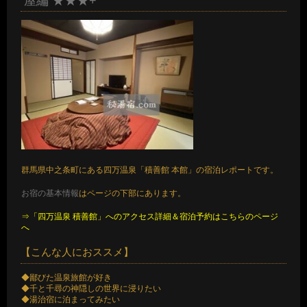
屋編 ★★★+
群馬県中之条町にある四万温泉「積善館 本館」の宿泊レポートです。
お宿の基本情報
はページの下部にあります。
⇒「四万温泉 積善館」へのアクセス詳細＆宿泊予約はこちらのページ
へ
【こんな人におススメ】
◆鄙びた温泉旅館が好き
◆千と千尋の神隠しの世界に浸りたい
◆湯治宿に泊まってみたい