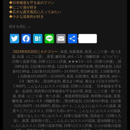
◆日本秘湯を守る会のファン
◆にごり湯が好き
◆広大な露天風呂に入ってみたい
◆小さな温泉街が好き
続きを読む
→
Twitter
Facebook
Hatena
Line
Email
共
有
2023年8月20日
|
カテゴリー :
泉質, 自家源泉
,
泉質, にごり湯・色つき
湯, 白湯（にごり湯）
,
泉質, 酸性泉, ph1～1.9（強酸性泉・ピリピリ）
,
日帰り温泉可能, 日帰り口コミ評価, ★★★3.5～3.9（日帰り評価）
,
宿
泊料金別, 1泊2食付の料金, 1泊2食付10,000円未満
,
宿泊料金別, 1泊2
食付の料金, 1泊2食付10,000円～14,999円
,
宿泊料金別, １泊朝食付き,
１泊朝食付5,000円～10,000円
,
泉質, 自然湧出
,
泉質, 酸性泉, ph2～
2.9（酸性泉）
,
宿泊料金別, 素泊まり料金, 素泊まり1泊 5,000円～
7,999円
,
こんな人におススメの温泉, 日帰り入浴派
,
「日本秘湯を守る
会」会員宿, 秋田県の日本秘湯を守る会の宿
,
泉質, にごり湯・色つき
湯, 赤湯（にごり湯・色つき湯）
,
都道府県別温泉, 秋田県の温泉
,
泉質,
酸性泉, ph3.0～5.9（弱酸性泉）
,
宿泊料金別, 1泊2食付の料金, 1泊2食
付20,000円～24,999円
,
宿泊レポート
,
こんな人におススメの温泉, 泉
質マニアにおススメ
,
日帰り入浴レポート
,
こんな人におススメの温泉,
湯巡りをしたい方におススメ
,
日帰り温泉可能, 混浴あり（日帰り入
浴）
,
泉質, 源泉掛け流し
,
こんな人におススメの温泉, 湯治体験をした
い人におススメ
,
日帰り温泉可能, 日帰り口コミ評価
,
ココが自慢の温泉