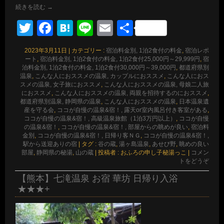
続きを読む
→
Twitter
Facebook
Hatena
Line
Email
共
有
2023年3月11日
|
カテゴリー :
宿泊料金別, 1泊2食付の料金
,
宿泊レポ
ート
,
宿泊料金別, 1泊2食付の料金, 1泊2食付25,000円～29,999円
,
宿
泊料金別, 1泊2食付の料金, 1泊2食付30,000円～39,000円
,
都道府県別
温泉
,
こんな人におススメの温泉, カップルにおススメ
,
こんな人におス
スメの温泉, 女子旅におススメ
,
こんな人におススメの温泉, 母娘二人旅
におススメ
,
こんな人におススメの温泉, 両親を招待するのにおススメ
,
都道府県別温泉, 静岡県の温泉
,
こんな人におススメの温泉
,
日本温泉遺
産を守る会
,
ココが自慢の温泉&宿！, 露天or室内風呂付き客室がある
,
ココが自慢の温泉&宿！, 高級温泉旅館（1泊3万円以上）
,
ココが自慢
の温泉&宿！
,
ココが自慢の温泉&宿！, 部屋からの眺めが良い
,
宿泊料
金別
,
ココが自慢の温泉&宿！, 日帰り客ＮＧ
,
ココが自慢の温泉&宿！,
駅から送迎ありの宿
|
タグ :
谷の蔵
,
湯ヶ島温泉
,
あせび野
,
眺めの良い
部屋
,
静岡県の秘湯
,
山の蔵
|
投稿者 : おふろの申し子秘湯っこ
|
コメン
トをどうぞ
【熊本】七滝温泉 お宿 華坊 日帰り入浴
★★★+