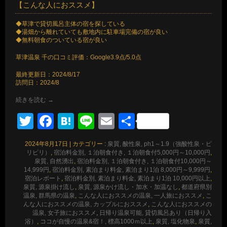
【こんな人におススメ】
◆草津で貸切風呂主体の宿を探している
◆湯畑から離れていても敷地内に駐車場完備の宿が良い
◆無料朝食のついている宿が良い
草津温泉 千の口コミ評価：Google3.9点/5.0点
最終更新日：2024/8/17
訪問日：2024/8
続きを読む
→
Twitter
Facebook
Hatena
Line
Email
共
有
2024年8月17日
|
カテゴリー :
泉質, 酸性泉, ph1～1.9（強酸性泉・ピ
リピリ）
,
宿泊料金別, １泊朝食付き, １泊朝食付5,000円～10,000円
,
泉質, 自然湧出
,
宿泊料金別, １泊朝食付き, １泊朝食付10,000円～
14,999円
,
宿泊料金別, 素泊まり料金, 素泊まり1泊 8,000円～9,999円
,
宿泊レポート
,
宿泊料金別, 素泊まり料金, 素泊まり1泊 10,000円以上
,
泉質, 源泉掛け流し
,
泉質, 源泉かけ流し・加水・加温なし
,
都道府県別
温泉, 群馬県の温泉
,
こんな人におススメの温泉, 一人旅におススメ
,
こ
んな人におススメの温泉, カップルにおススメ
,
こんな人におススメの
温泉, 女子旅におススメ
,
日帰り温泉可能, 貸切風呂あり（日帰り入
浴）
,
ココが自慢の温泉&宿！, 標高1000ｍ以上
,
泉質, 塩化物泉
,
泉質,