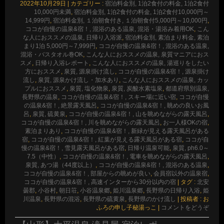
2022年10月29日
|
カテゴリー :
宿泊料金別, 1泊2食付の料金, 1泊2食付
10,000円未満
,
宿泊料金別, 1泊2食付の料金, 1泊2食付10,000円～
14,999円
,
宿泊料金別, １泊朝食付き, １泊朝食付5,000円～10,000円
,
ココが自慢の温泉&宿！, 混浴のある温泉, 混浴・湯浴み着用OK
,
こん
な人におススメの温泉, 日帰り入浴派
,
宿泊料金別, 素泊まり料金, 素泊
まり1泊 5,000円～7,999円
,
ココが自慢の温泉&宿！, 混浴のある温泉,
混浴・バスタオル巻OK
,
こんな人におススメの温泉, 泉質マニアにおス
スメ
,
日帰り入浴レポート
,
こんな人におススメの温泉, 湯巡りをしたい
方におススメ
,
泉質, 源泉掛け流し
,
ココが自慢の温泉&宿！, 源泉掛け
流し
,
泉質, 源泉かけ流し・加水あり
,
こんな人におススメの温泉, カッ
プルにおススメ
,
泉質, 塩化物泉
,
泉質, 炭酸水素塩泉
,
都道府県別温泉,
長野県の温泉
,
ココが自慢の温泉&宿！, スキー場に近い宿
,
ココが自慢
の温泉&宿！, 絶景露天風呂
,
ココが自慢の温泉&宿！, 眺めの良いお風
呂
,
泉質, 硫黄泉
,
ココが自慢の温泉&宿！, 山を眺めながらの露天風呂
,
ココが自慢の温泉&宿！, 川を眺めながらの露天風呂
,
お一人様OKの宿
,
素泊まりあり
,
ココが自慢の温泉&宿！, 新緑が見える露天風呂がある
宿
,
ココが自慢の温泉&宿！, 紅葉が見える露天風呂がある宿
,
ココが自
慢の温泉&宿！, 雪見露天風呂がある宿
,
日帰り温泉可能
,
泉質, ph6.0～
7.5（中性）
,
ココが自慢の温泉&宿！, 電車を眺めながらの露天風呂
,
泉質, あつ湯（44度以上）
,
ココが自慢の温泉&宿！, 混浴のある温泉
,
ココが自慢の温泉&宿！, 部屋からの眺めが良い
,
会員宿以外の温泉宿
,
ココが自慢の温泉&宿！, 高速インターから30分以内の宿
|
タグ :
北安
曇郡
,
小谷村
,
朝日荘
,
小谷温泉郷
,
姫川温泉郷
,
長野県の日帰り入浴
,
姫
川温泉
,
長野県の混浴
,
長野県の硫黄泉
,
長野県のかけ流し
|
投稿者 : お
ふろの申し子秘湯っこ
|
コメントをどうぞ