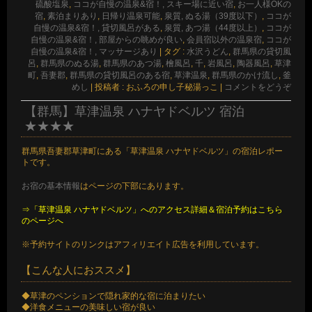
硫酸塩泉
,
ココが自慢の温泉&宿！, スキー場に近い宿
,
お一人様OKの
宿
,
素泊まりあり
,
日帰り温泉可能
,
泉質, ぬる湯（39度以下）
,
ココが
自慢の温泉&宿！, 貸切風呂がある
,
泉質, あつ湯（44度以上）
,
ココが
自慢の温泉&宿！, 部屋からの眺めが良い
,
会員宿以外の温泉宿
,
ココが
自慢の温泉&宿！, マッサージあり
|
タグ :
水沢うどん
,
群馬県の貸切風
呂
,
群馬県のぬる湯
,
群馬県のあつ湯
,
檜風呂
,
千
,
岩風呂
,
陶器風呂
,
草津
町
,
吾妻郡
,
群馬県の貸切風呂のある宿
,
草津温泉
,
群馬県のかけ流し
,
釜
めし
|
投稿者 : おふろの申し子秘湯っこ
|
コメントをどうぞ
【群馬】草津温泉 ハナヤドベルツ 宿泊
★★★★
群馬県吾妻郡草津町にある「草津温泉 ハナヤドベルツ」の宿泊レポー
トです。
お宿の基本情報
はページの下部にあります。
⇒「草津温泉 ハナヤドベルツ」へのアクセス詳細＆宿泊予約はこちら
のページへ
※予約サイトのリンクはアフィリエイト広告を利用しています。
【こんな人におススメ】
◆草津のペンションで隠れ家的な宿に泊まりたい
◆洋食メニューの美味しい宿が良い