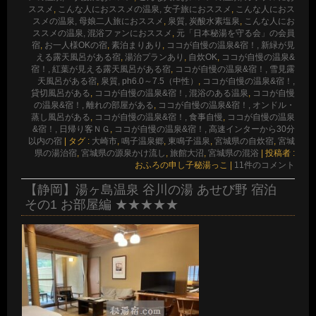
ススメ
,
こんな人におススメの温泉, 女子旅におススメ
,
こんな人におス
スメの温泉, 母娘二人旅におススメ
,
泉質, 炭酸水素塩泉
,
こんな人にお
ススメの温泉, 混浴ファンにおススメ
,
元「日本秘湯を守る会」の会員
宿
,
お一人様OKの宿
,
素泊まりあり
,
ココが自慢の温泉&宿！, 新緑が見
える露天風呂がある宿
,
湯治プランあり
,
自炊OK
,
ココが自慢の温泉&
宿！, 紅葉が見える露天風呂がある宿
,
ココが自慢の温泉&宿！, 雪見露
天風呂がある宿
,
泉質, ph6.0～7.5（中性）
,
ココが自慢の温泉&宿！,
貸切風呂がある
,
ココが自慢の温泉&宿！, 混浴のある温泉
,
ココが自慢
の温泉&宿！, 離れの部屋がある
,
ココが自慢の温泉&宿！, オンドル・
蒸し風呂がある
,
ココが自慢の温泉&宿！, 食事自慢
,
ココが自慢の温泉
&宿！, 日帰り客ＮＧ
,
ココが自慢の温泉&宿！, 高速インターから30分
以内の宿
|
タグ :
大崎市
,
鳴子温泉郷
,
東鳴子温泉
,
宮城県の自炊宿
,
宮城
県の湯治宿
,
宮城県の源泉かけ流し
,
旅館大沼
,
宮城県の混浴
|
投稿者 :
おふろの申し子秘湯っこ
|
11件のコメント
【静岡】湯ヶ島温泉 谷川の湯 あせび野 宿泊
その1 お部屋編 ★★★★★