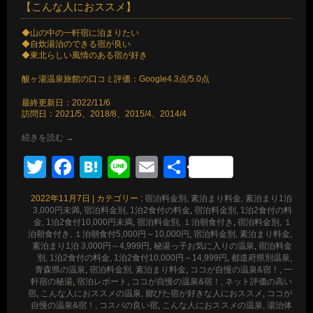
【こんな人におススメ】
◆山の中の一軒宿に泊まりたい
◆自炊湯治のできる宿が良い
◆東北らしい風情のある宿が好き
酸ヶ湯温泉旅館の口コミ評価：Google4.3点/5.0点
最終更新日：2022/11/6
訪問日：2021/5、2018/8、2015/4、2014/4
続きを読む
→
Twitter
Facebook
Hatena
Line
Email
共
有
2022年11月7日
|
カテゴリー :
宿泊料金別, 素泊まり料金, 素泊まり1泊
3,000円未満
,
宿泊料金別, 1泊2食付の料金
,
宿泊料金別, 1泊2食付の料
金, 1泊2食付10,000円未満
,
宿泊料金別, １泊朝食付き
,
宿泊料金別, １
泊朝食付き, １泊朝食付5,000円～10,000円
,
宿泊料金別, 素泊まり料金,
素泊まり1泊 3,000円～4,999円
,
秘湯っ子お気に入りの温泉
,
宿泊料金
別, 1泊2食付の料金, 1泊2食付10,000円～14,999円
,
都道府県別温泉,
青森県の温泉
,
宿泊料金別, 素泊まり料金
,
ココが自慢の温泉&宿！, 一
軒宿の秘湯
,
宿泊レポート
,
ココが自慢の温泉&宿！, ネット評価の高い
宿
,
こんな人におススメの温泉, 鄙びた宿が好きな人におススメ
,
ココが
自慢の温泉&宿！, コスパの良い宿
,
こんな人におススメの温泉, 湯治体