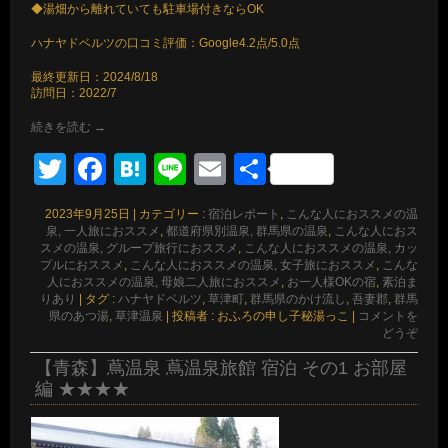
◆湯畑から離れていても駐車場付きならOK
ハナヤドベルツの口コミ評価：Google4.2点/5.0点
最終更新日：2024/8/18
訪問日：2022/7
続きを読む
→
Twitter
Facebook
Hatena
Line
Email
共
有
2023年9月25日
|
カテゴリー :
宿泊レポート
,
こんな人におススメの温
泉, 一人旅におススメ
,
都道府県別温泉, 群馬県の温泉
,
こんな人におス
スメの温泉, グループ旅行におススメ
,
こんな人におススメの温泉, カッ
プルにおススメ
,
こんな人におススメの温泉, 女子旅におススメ
,
こんな
人におススメの温泉, 母娘二人旅におススメ
,
お一人様OKの宿
,
素泊ま
りあり
|
タグ :
ハナヤドベルツ
,
草津町
,
群馬県のかけ流し
,
吾妻郡
,
群馬
県のあつ湯
,
草津温泉
|
投稿者 : おふろの申し子秘湯っこ
|
コメントを
どうぞ
【青森】蔦温泉 蔦温泉旅館 宿泊 その1 お部屋
編 ★★★★