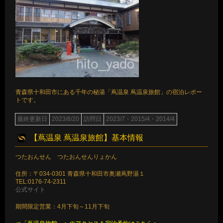
青森県十和田市にある千年の秘湯「蔦温泉 蔦温泉旅館」の宿泊レポー
トです。
最終更新日
2023/8/20
訪問日
2023/7・2015/4・2014/4
【蔦温泉 蔦温泉旅館】基本情報
つたおんせん つたおんせんりょかん
住所：〒034-0301 青森県十和田市奥瀬蔦野湯１
TEL:0176-74-2311
公式サイト
期間限定営業：4月下旬～11月下旬