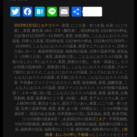
Twitter
Facebook
Hatena
Line
Email
共
有
2023年2月3日
|
カテゴリー :
泉質, にごり湯・色つき湯, 白湯（にごり
湯）
,
泉質, 酸性泉, ph2～2.9（酸性泉）
,
宿泊料金別, 1泊2食付の料金,
1泊2食付10,000円～14,999円
,
泉質, 自然湧出
,
こんな人におススメの
温泉, 日帰り入浴派
,
宿泊料金別, 1泊2食付の料金, 1泊2食付15,000円～
19,999円
,
こんな人におススメの温泉, 泉質マニアにおススメ
,
日帰り
入浴レポート
,
都道府県別温泉, 福島県の温泉
,
日帰り温泉可能, 混浴あ
り（日帰り入浴）
,
泉質, 源泉掛け流し
,
こんな人におススメの温泉, 湯
巡りをしたい方におススメ
,
泉質, 源泉かけ流し・加水・加温なし
,
ココ
が自慢の温泉&宿！, 源泉掛け流し
,
こんな人におススメの温泉, グルー
プ旅行におススメ
,
こんな人におススメの温泉, カップルにおススメ
,
こ
んな人におススメの温泉, 女子旅におススメ
,
こんな人におススメの温
泉, 子供連れファミリーにおススメ
,
泉質, 塩化物泉
,
泉質, 硫酸塩泉
,
こ
んな人におススメの温泉, 混浴ファンにおススメ
,
ココが自慢の温泉&
宿！, スキー場に近い宿
,
こんな人におススメの温泉
,
泉質, 硫黄泉
,
お風
呂動画
,
泉質, 硫黄泉×にごり湯（白湯）
,
泉質, 含アルミニウム泉
,
お一
人様OKの宿
,
素泊まりあり
,
湯治プランあり
,
泉質, にごり湯・色つき
湯
,
日帰り温泉可能
,
泉質
,
泉質, あつ湯（44度以上）
,
ココが自慢の温
泉&宿！, 混浴のある温泉
,
日本源泉かけ流し温泉協会
,
泉質, 飲泉可能
,
ココが自慢の温泉&宿！
,
会員宿以外の温泉宿
|
タグ :
平澤屋旅館
,
YOUTUBE動画
,
麻耶郡
,
中ノ沢温泉
,
福島県の秘湯
,
福島県の日帰り入
浴
,
福島県の混浴
,
福島県のにごり湯
,
猪苗代町
,
福島県のかけ流し
|
投
稿者 : おふろの申し子秘湯っこ
|
コメントをどうぞ