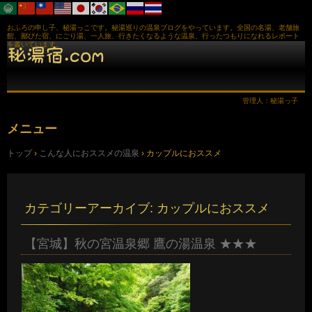
おふろの申し子、秘湯っこです。秘湯巡りの温泉ブログをやっています。全国の名湯、老舗旅
館、鄙びた宿、にごり湯、一人旅、行きたくなるような温泉、行ったつもりになれるレポート
を書いています。
管理人：秘湯っ子
メニュー
コ
トップ
›
こんな人におススメの温泉
›
カップルにおススメ
ン
テ
ン
ツ
へ
カテゴリーアーカイブ:
カップルにおススメ
ス
キ
ッ
【宮城】秋の宮温泉郷 鷹の湯温泉 ★★★
プ