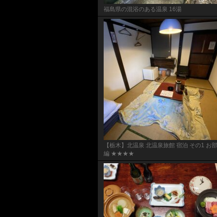
福島県の混浴のある温泉 16湯
【栃木】北温泉 北温泉旅館 宿泊 その1 お
編 ★★★★