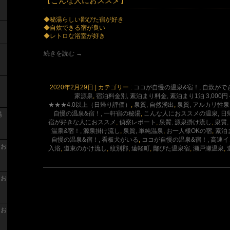
【こんな人におススメ】
◆秘湯らしい鄙びた宿が好き
◆自炊できる宿が良い
◆レトロな浴室が好き
続きを読む
→
2020年2月29日
|
カテゴリー :
ココが自慢の温泉&宿！, 自炊がで
家源泉
,
宿泊料金別, 素泊まり料金, 素泊まり1泊 3,000円～
★★★4.0以上（日帰り評価）
,
泉質, 自然湧出
,
泉質, アルカリ性泉
自慢の温泉&宿！, 一軒宿の秘湯
,
こんな人におススメの温泉, 日
湯
宿が好きな人におススメ
,
偵察レポート
,
泉質, 源泉掛け流し
,
泉質
温泉&宿！, 源泉掛け流し
,
泉質, 単純温泉
,
お一人様OKの宿
,
素泊
自慢の温泉&宿！, 看板犬がいる
,
ココが自慢の温泉&宿！, 高速
 お
入浴
,
道東のかけ流し
,
紋別郡
,
遠軽町
,
鄙びた温泉宿
,
瀬戸瀬温泉
,
 お
 お