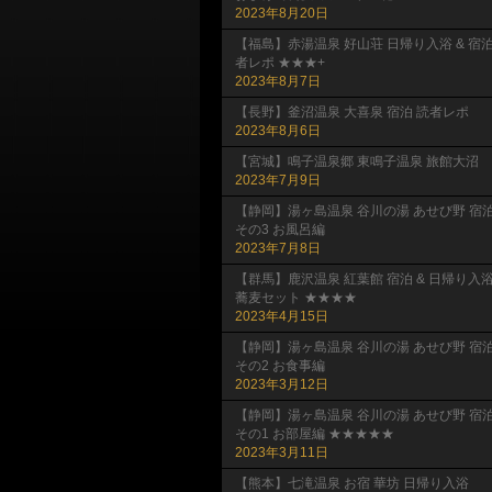
2023年8月20日
【福島】赤湯温泉 好山荘 日帰り入浴 & 宿
者レポ ★★★+
2023年8月7日
【長野】釜沼温泉 大喜泉 宿泊 読者レポ
2023年8月6日
【宮城】鳴子温泉郷 東鳴子温泉 旅館大沼
2023年7月9日
【静岡】湯ヶ島温泉 谷川の湯 あせび野 宿
その3 お風呂編
2023年7月8日
【群馬】鹿沢温泉 紅葉館 宿泊 & 日帰り入
蕎麦セット ★★★★
2023年4月15日
【静岡】湯ヶ島温泉 谷川の湯 あせび野 宿
その2 お食事編
2023年3月12日
【静岡】湯ヶ島温泉 谷川の湯 あせび野 宿
その1 お部屋編 ★★★★★
2023年3月11日
【熊本】七滝温泉 お宿 華坊 日帰り入浴