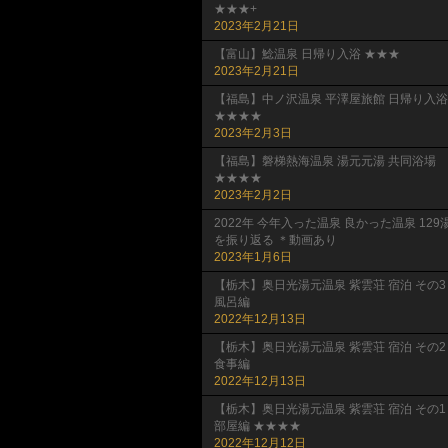
★★★+
2023年2月21日
【富山】鯰温泉 日帰り入浴 ★★★
2023年2月21日
【福島】中ノ沢温泉 平澤屋旅館 日帰り入浴
★★★★
2023年2月3日
【福島】磐梯熱海温泉 湯元元湯 共同浴場
★★★★
2023年2月2日
2022年 今年入った温泉 良かった温泉 129
を振り返る ＊動画あり
2023年1月6日
【栃木】奥日光湯元温泉 紫雲荘 宿泊 その3
風呂編
2022年12月13日
【栃木】奥日光湯元温泉 紫雲荘 宿泊 その2
食事編
2022年12月13日
【栃木】奥日光湯元温泉 紫雲荘 宿泊 その1
部屋編 ★★★★
2022年12月12日