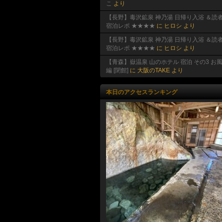
こ
より
【長野】毒沢鉱泉 神乃湯 日帰り入浴 ＆読
宿泊レポ ★★★★
に
ヒロシ
より
【長野】毒沢鉱泉 神乃湯 日帰り入浴 ＆読
宿泊レポ ★★★★
に
ヒロシ
より
【青森】嶽温泉 山のホテル 宿泊 その3 お
編 [閉館]
に
大阪のTAKE
より
本日のアクセスランキング