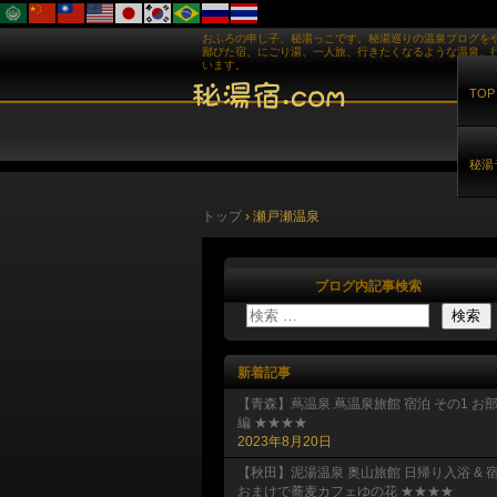
おふろの申し子、秘湯っこです。秘湯巡りの温泉ブログを
鄙びた宿、にごり湯、一人旅、行きたくなるような温泉、
います。
TOP
秘湯
トップ
›
瀬戸瀬温泉
ブログ内記事検索
新着記事
【青森】蔦温泉 蔦温泉旅館 宿泊 その1 お
編 ★★★★
2023年8月20日
【秋田】泥湯温泉 奥山旅館 日帰り入浴 & 
おまけで蕎麦カフェゆの花 ★★★★