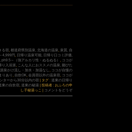
きる宿
,
都道府県別温泉, 北海道の温泉
,
泉質, 自
4,999円
,
日帰り温泉可能, 日帰り口コミ評価,
, ph9.5～（強アルカリ性・ぬるぬる）
,
ココが
帰り入浴派
,
こんな人におススメの温泉, 鄙びた
, 源泉かけ流し・加水・加温なし
,
ココが自慢の
まりあり
,
自炊OK
,
会員宿以外の温泉宿
,
ココが
インターから30分以内の宿
|
タグ :
道東の日帰り
道東の自炊宿
,
道東の秘湯
|
投稿者 : おふろの申
し子秘湯っこ
|
コメントをどうぞ