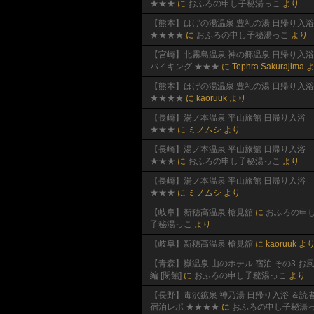
★★★
に
おふろの申し子秘湯っこ
より
【熊本】はげの湯温泉 豊礼の湯 日帰り入浴
★★★★
に
おふろの申し子秘湯っこ
より
【宮崎】北霧島温泉 神の郷温泉 日帰り入浴
バイキング ★★★
に
Tephra Sakurajima
よ
【熊本】はげの湯温泉 豊礼の湯 日帰り入浴
★★★★
に
kaoruuk
より
【長崎】湯ノ本温泉 平山旅館 日帰り入浴
★★★
に
ミノムシ
より
【長崎】湯ノ本温泉 平山旅館 日帰り入浴
★★★
に
おふろの申し子秘湯っこ
より
【長崎】湯ノ本温泉 平山旅館 日帰り入浴
★★★
に
ミノムシ
より
【岐阜】新穂高温泉 槍見舘
に
おふろの申
子秘湯っこ
より
【岐阜】新穂高温泉 槍見舘
に
kaoruuk
よ
【青森】嶽温泉 山のホテル 宿泊 その3 お
編 [閉館]
に
おふろの申し子秘湯っこ
より
【長野】毒沢鉱泉 神乃湯 日帰り入浴 ＆読
宿泊レポ ★★★★
に
おふろの申し子秘湯