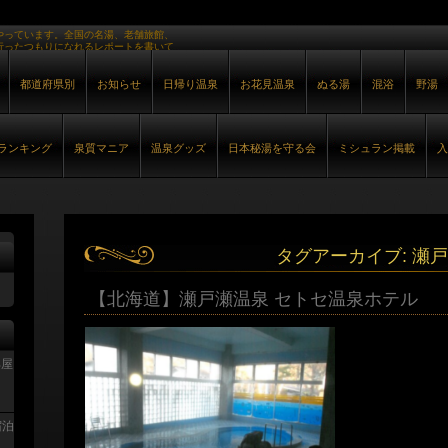
やっています。全国の名湯、老舗旅館、
行ったつもりになれるレポートを書いて
都道府県別
お知らせ
日帰り温泉
お花見温泉
ぬる湯
混浴
野湯
ランキング
泉質マニア
温泉グッズ
日本秘湯を守る会
ミシュラン掲載
入
タグアーカイブ:
瀬戸
【北海道】瀬戸瀬温泉 セトセ温泉ホテル
部屋
宿泊