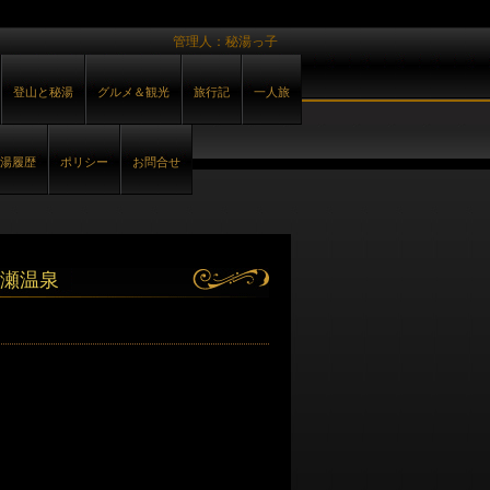
管理人：秘湯っ子
登山と秘湯
グルメ＆観光
旅行記
一人旅
湯履歴
ポリシー
お問合せ
瀬温泉