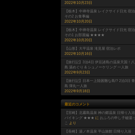
2022年10月23日
【栃木】中禅寺温泉 レイクサイド日光 宿泊
その2 お食事編
2022年10月20日
【栃木】中禅寺温泉 レイクサイド日光 宿泊
その1 お部屋編 ★★★★
2022年10月20日
【山形】大平温泉 滝見屋 宿泊レポ
2022年10月16日
【旅行記】3泊4日 伊豆諸島の温泉天国！八
島 湯めぐり & シュノーケリング 一人旅
2022年9月23日
【旅行記】日本一上陸困難な島!? 2泊3日 
島 弾丸一人旅
2022年9月18日
最近のコメント
【宮崎】北霧島温泉 神の郷温泉 日帰り入浴
バイキング ★★★
に
おふろの申し子秘湯
こ
より
【長崎】湯ノ本温泉 平山旅館 日帰り入浴