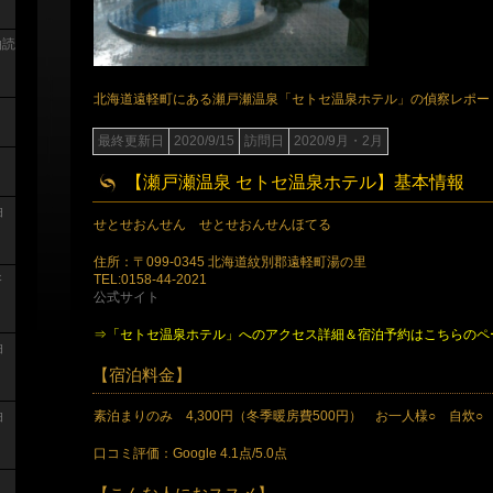
泊読
北海道遠軽町にある瀬戸瀬温泉「セトセ温泉ホテル」の偵察レポー
最終更新日
2020/9/15
訪問日
2020/9月・2月
【瀬戸瀬温泉 セトセ温泉ホテル】基本情報
泊
せとせおんせん せとせおんせんほてる
住所：〒099-0345 北海道紋別郡遠軽町湯の里
TEL:0158-44-2021
浴
公式サイト
⇒「セトセ温泉ホテル」へのアクセス詳細＆宿泊予約はこちらのペ
泊
【宿泊料金】
素泊まりのみ 4,300円（冬季暖房費500円） お一人様○ 自炊○
泊
口コミ評価：Google 4.1点/5.0点