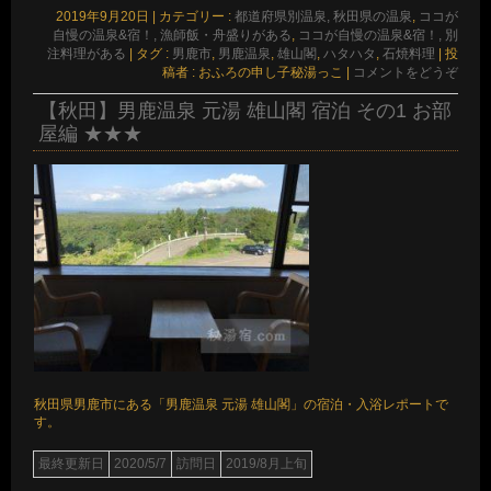
有
2019年9月20日
|
カテゴリー :
都道府県別温泉, 秋田県の温泉
,
ココが
自慢の温泉&宿！, 漁師飯・舟盛りがある
,
ココが自慢の温泉&宿！, 別
注料理がある
|
タグ :
男鹿市
,
男鹿温泉
,
雄山閣
,
ハタハタ
,
石焼料理
|
投
稿者 : おふろの申し子秘湯っこ
|
コメントをどうぞ
【秋田】男鹿温泉 元湯 雄山閣 宿泊 その1 お部
屋編 ★★★
秋田県男鹿市にある「男鹿温泉 元湯 雄山閣」の宿泊・入浴レポートで
す。
最終更新日
2020/5/7
訪問日
2019/8月上旬