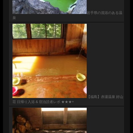
岩手県の混浴のある温
泉
【福島】赤湯温泉 好山
荘 日帰り入浴 & 宿泊読者レポ ★★★+