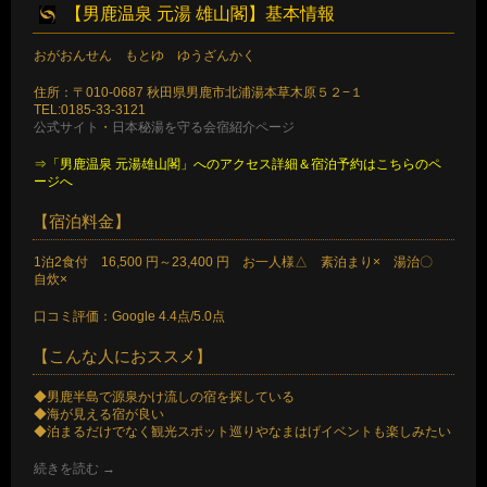
【男鹿温泉 元湯 雄山閣】基本情報
おがおんせん もとゆ ゆうざんかく
住所：〒010-0687 秋田県男鹿市北浦湯本草木原５２−１
TEL:0185-33-3121
公式サイト
・
日本秘湯を守る会宿紹介ページ
⇒「男鹿温泉 元湯雄山閣」へのアクセス詳細＆宿泊予約はこちらのペ
ージへ
【宿泊料金】
1泊2食付 16,500 円～23,400 円 お一人様△ 素泊まり× 湯治〇
自炊×
口コミ評価：Google 4.4点/5.0点
【こんな人におススメ】
◆男鹿半島で源泉かけ流しの宿を探している
◆海が見える宿が良い
◆泊まるだけでなく観光スポット巡りやなまはげイベントも楽しみたい
続きを読む
→