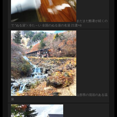
まだまだ酷暑が続くの
で “ぬる湯”♪ 冷た～い 全国のぬる湯の名湯 21選+α
山形県の混浴のある温
泉