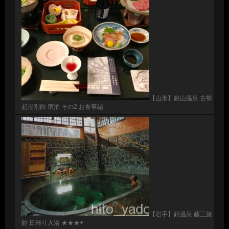
【山形】銀山温泉 古勢
起屋別館 宿泊 その2 お食事編
【岩手】鉛温泉 藤三旅
館 日帰り入浴 ★★★+