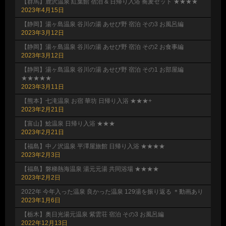
【群馬】鹿沢温泉 紅葉館 宿泊 & 日帰り入浴 蕎麦セット ★★★★
2023年4月15日
【静岡】湯ヶ島温泉 谷川の湯 あせび野 宿泊 その3 お風呂編
2023年3月12日
【静岡】湯ヶ島温泉 谷川の湯 あせび野 宿泊 その2 お食事編
2023年3月12日
【静岡】湯ヶ島温泉 谷川の湯 あせび野 宿泊 その1 お部屋編
★★★★★
2023年3月11日
【熊本】七滝温泉 お宿 華坊 日帰り入浴 ★★★+
2023年2月21日
【富山】鯰温泉 日帰り入浴 ★★★
2023年2月21日
【福島】中ノ沢温泉 平澤屋旅館 日帰り入浴 ★★★★
2023年2月3日
【福島】磐梯熱海温泉 湯元元湯 共同浴場 ★★★★
2023年2月2日
2022年 今年入った温泉 良かった温泉 129湯を振り返る ＊動画あり
2023年1月6日
【栃木】奥日光湯元温泉 紫雲荘 宿泊 その3 お風呂編
2022年12月13日