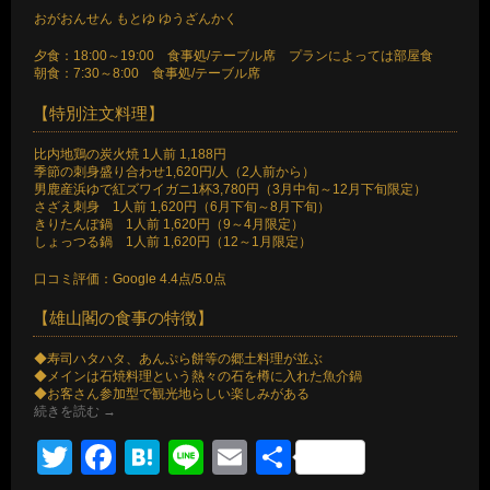
おがおんせん もとゆ ゆうざんかく
夕食：18:00～19:00 食事処/テーブル席 プランによっては部屋食
朝食：7:30～8:00 食事処/テーブル席
【特別注文料理】
比内地鶏の炭火焼 1人前 1,188円
季節の刺身盛り合わせ1,620円/人（2人前から）
男鹿産浜ゆで紅ズワイガニ1杯3,780円（3月中旬～12月下旬限定）
さざえ刺身 1人前 1,620円（6月下旬～8月下旬）
きりたんぽ鍋 1人前 1,620円（9～4月限定）
しょっつる鍋 1人前 1,620円（12～1月限定）
口コミ評価：Google 4.4点/5.0点
【雄山閣の食事の特徴】
◆寿司ハタハタ、あんぷら餅等の郷土料理が並ぶ
◆メインは石焼料理という熱々の石を樽に入れた魚介鍋
◆お客さん参加型で観光地らしい楽しみがある
続きを読む
→
Twitter
Facebook
Hatena
Line
Email
共