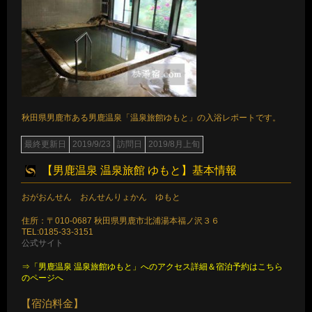
秋田県男鹿市ある男鹿温泉「温泉旅館ゆもと」の入浴レポートです。
最終更新日
2019/9/23
訪問日
2019/8月上旬
【男鹿温泉 温泉旅館 ゆもと】基本情報
おがおんせん おんせんりょかん ゆもと
住所：〒010-0687 秋田県男鹿市北浦湯本福ノ沢３６
TEL:0185-33-3151
公式サイト
⇒「男鹿温泉 温泉旅館ゆもと」へのアクセス詳細＆宿泊予約はこちら
のページへ
【宿泊料金】