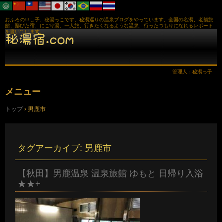
おふろの申し子、秘湯っこです。秘湯巡りの温泉ブログをやっています。全国の名湯、老舗旅
館、鄙びた宿、にごり湯、一人旅、行きたくなるような温泉、行ったつもりになれるレポート
を書いています。
管理人：秘湯っ子
メニュー
コ
トップ
›
男鹿市
ン
テ
ン
ツ
へ
タグアーカイブ:
男鹿市
ス
キ
ッ
【秋田】男鹿温泉 温泉旅館 ゆもと 日帰り入浴
プ
★★+