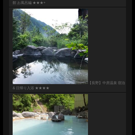
館 お風呂編 ★★★+
【長野】中房温泉 宿泊
& 日帰り入浴 ★★★★