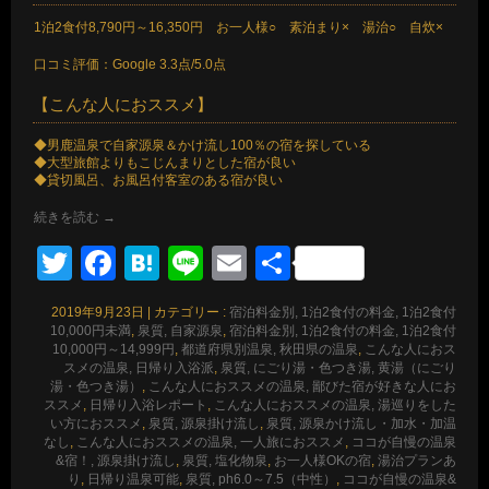
1泊2食付8,790円～16,350円 お一人様○ 素泊まり× 湯治○ 自炊×
口コミ評価：Google 3.3点/5.0点
【こんな人におススメ】
◆男鹿温泉で自家源泉＆かけ流し100％の宿を探している
◆大型旅館よりもこじんまりとした宿が良い
◆貸切風呂、お風呂付客室のある宿が良い
続きを読む
→
Twitter
Facebook
Hatena
Line
Email
共
有
2019年9月23日
|
カテゴリー :
宿泊料金別, 1泊2食付の料金, 1泊2食付
10,000円未満
,
泉質, 自家源泉
,
宿泊料金別, 1泊2食付の料金, 1泊2食付
10,000円～14,999円
,
都道府県別温泉, 秋田県の温泉
,
こんな人におス
スメの温泉, 日帰り入浴派
,
泉質, にごり湯・色つき湯, 黄湯（にごり
湯・色つき湯）
,
こんな人におススメの温泉, 鄙びた宿が好きな人にお
ススメ
,
日帰り入浴レポート
,
こんな人におススメの温泉, 湯巡りをした
い方におススメ
,
泉質, 源泉掛け流し
,
泉質, 源泉かけ流し・加水・加温
なし
,
こんな人におススメの温泉, 一人旅におススメ
,
ココが自慢の温泉
&宿！, 源泉掛け流し
,
泉質, 塩化物泉
,
お一人様OKの宿
,
湯治プランあ
り
,
日帰り温泉可能
,
泉質, ph6.0～7.5（中性）
,
ココが自慢の温泉&