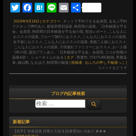
Twitter
Facebook
Hatena
Line
Email
共
有
2019年9月18日
|
カテゴリー :
ネットで予約できる会員宿, るるぶ予約
でスタンプ押印あり
,
都道府県別温泉, 秋田県の温泉
,
「日本秘湯を守る
会」会員宿, 秋田県の日本秘湯を守る会の宿
,
宿泊レポート
,
こんな人に
おススメの温泉, グループ旅行におススメ
,
こんな人におススメの温泉,
女子旅におススメ
,
こんな人におススメの温泉, 母娘二人旅におススメ
,
こんな人におススメの温泉, 子供連れファミリーにおススメ
,
お一人様
OKの宿
,
湯治プランあり
,
「日本秘湯を守る会」会員宿
,
ココが自慢の
温泉&宿！, ショータイムがある
|
タグ :
男鹿市
,
YOUTUBE動画
,
男鹿温
泉
,
雄山閣
,
なまはげ
,
秋田県の秘湯
|
投稿者 : おふろの申し子秘湯っこ
|
コメントをどうぞ
ブログ内記事検索
新着記事
【岩手】岩倉温泉 日帰り入浴 & 読者宿泊レポあり ★★★