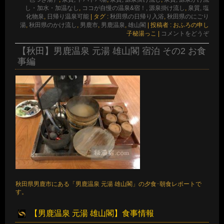
し・加水・加温なし
,
ココが自慢の温泉&宿！, 源泉掛け流し
,
泉質, 塩
化物泉
,
日帰り温泉可能
|
タグ :
秋田県の日帰り入浴
,
秋田県のにごり
湯
,
秋田県のかけ流し
,
男鹿市
,
男鹿温泉
,
雄山閣
|
投稿者 : おふろの申し
子秘湯っこ
|
コメントをどうぞ
【秋田】男鹿温泉 元湯 雄山閣 宿泊 その2 お食
事編
秋田県男鹿市にある「男鹿温泉 元湯 雄山閣」の夕食･朝食レポートで
す。
【男鹿温泉 元湯 雄山閣】食事情報