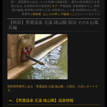
宿！, 貸切風呂がある
,
ココが自慢の温泉&宿！, 露天or室内風呂付き客
室がある
,
会員宿以外の温泉宿
|
タグ :
男鹿温泉
,
温泉旅館ゆもと
,
秋田
県の秘湯
,
秋田県の日帰り入浴
,
秋田県のにごり湯
,
秋田県のかけ流し
,
男鹿市
|
投稿者 : おふろの申し子秘湯っこ
|
コメントをどうぞ
【秋田】男鹿温泉 元湯 雄山閣 宿泊 その3 お風
呂編
秋田県男鹿市にある「男鹿温泉 元湯 雄山閣」の宿泊・入浴レポートで
す。
【男鹿温泉 元湯 雄山閣】温泉情報