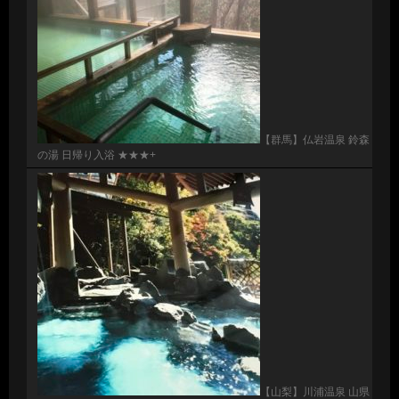
【群馬】仏岩温泉 鈴森
の湯 日帰り入浴 ★★★+
【山梨】川浦温泉 山県