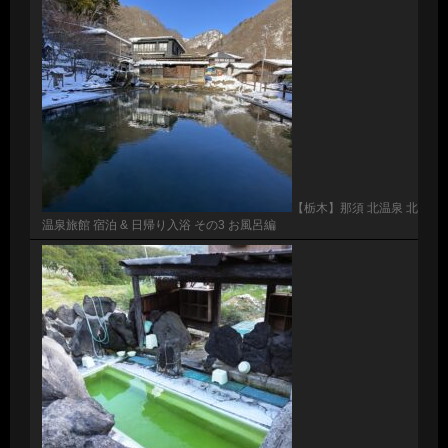
【栃木】那須 北温泉 北
温泉旅館 宿泊 & 日帰り入浴 その3 お風呂編