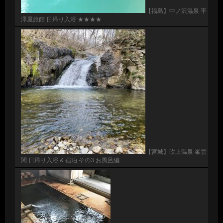
【福島】中ノ沢温泉 平
澤屋旅館 日帰り入浴 ★★★★
【宮城】吹上温泉 峯雲
閣 日帰り入浴 & 宿泊 その3 お風呂編