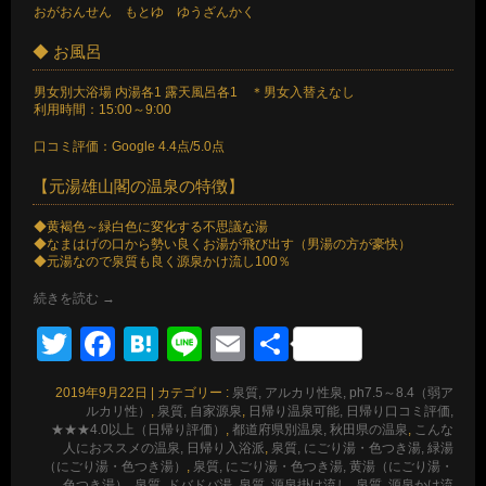
おがおんせん もとゆ ゆうざんかく
◆ お風呂
男女別大浴場 内湯各1 露天風呂各1 ＊男女入替えなし
利用時間：15:00～9:00
口コミ評価：Google 4.4点/5.0点
【元湯雄山閣の温泉の特徴】
◆黄褐色～緑白色に変化する不思議な湯
◆なまはげの口から勢い良くお湯が飛び出す（男湯の方が豪快）
◆元湯なので泉質も良く源泉かけ流し100％
続きを読む
→
Twitter
Facebook
Hatena
Line
Email
共
有
2019年9月22日
|
カテゴリー :
泉質, アルカリ性泉, ph7.5～8.4（弱ア
ルカリ性）
,
泉質, 自家源泉
,
日帰り温泉可能, 日帰り口コミ評価,
★★★4.0以上（日帰り評価）
,
都道府県別温泉, 秋田県の温泉
,
こんな
人におススメの温泉, 日帰り入浴派
,
泉質, にごり湯・色つき湯, 緑湯
（にごり湯・色つき湯）
,
泉質, にごり湯・色つき湯, 黄湯（にごり湯・
色つき湯）
,
泉質, ドバドバ湯
,
泉質, 源泉掛け流し
,
泉質, 源泉かけ流