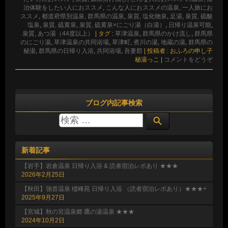
治体験をしたい人におススメ
,
こんな人におススメの温泉, 一人旅にお
ススメ
,
都道府県別温泉, 群馬県の温泉
,
泉質, 塩化物泉
,
足湯
,
泉質, 硫酸
塩泉
,
泉質, 硫黄泉
,
泉質, 硫黄泉×にごり湯（白湯）
,
日帰り温泉可能
,
泉質, あつ湯（44度以上）
|
タグ :
草津温泉
,
群馬県のかけ流し
,
群馬県
のにごり湯
,
草津温泉の共同浴場
,
草津町
,
煮川の湯
,
地蔵の湯
,
群馬県の
秘湯
,
群馬県の日帰り入浴
,
共同浴場
,
吾妻郡
|
投稿者 : おふろの申し子
秘湯っこ
|
コメントをどうぞ
ブログ内記事検索
新着記事
【岩手】岩倉温泉 日帰り入浴 & 読者宿泊レポあり ★★★
2026年2月25日
【秋田】強首温泉 樅峰苑 日帰り入浴 （読者宿泊レポあり）★★★+
2025年9月27日
【宮城】秋の宮温泉郷 鷹の湯温泉 ★★★
2024年10月2日