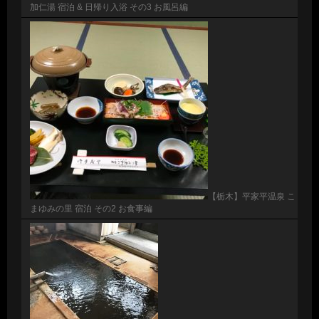
加仁湯 宿泊 & 日帰り入浴 その3 お風呂編
【栃木】平家平温泉 こ
まゆみの里 宿泊 その2 お食事編