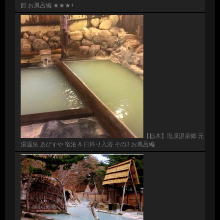
館 お風呂編 ★★★+
【栃木】塩原温泉郷 元
湯温泉 ゑびすや 宿泊 & 日帰り入浴 その3 お風呂編