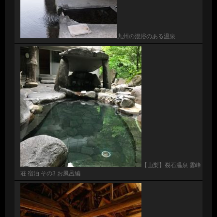
九州の混浴のある温泉
【山梨】裂石温泉 雲峰
荘 宿泊 その3 お風呂編