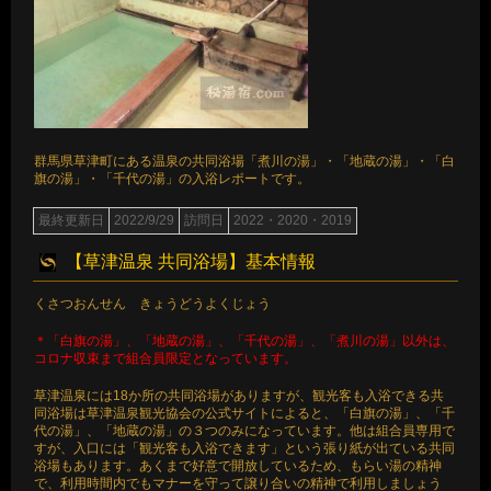
群馬県草津町にある温泉の共同浴場「煮川の湯」・「地蔵の湯」・「白
旗の湯」・「千代の湯」の入浴レポートです。
最終更新日
2022/9/29
訪問日
2022・2020・2019
【草津温泉 共同浴場】基本情報
くさつおんせん きょうどうよくじょう
＊「白旗の湯」、「地蔵の湯」、「千代の湯」、「煮川の湯」以外は、
コロナ収束まで組合員限定となっています。
草津温泉には18か所の共同浴場がありますが、観光客も入浴できる共
同浴場は草津温泉観光協会の公式サイトによると、「白旗の湯」、「千
代の湯」、「地蔵の湯」の３つのみになっています。他は組合員専用で
すが、入口には「観光客も入浴できます」という張り紙が出ている共同
浴場もあります。あくまで好意で開放しているため、もらい湯の精神
で、利用時間内でもマナーを守って譲り合いの精神で利用しましょう