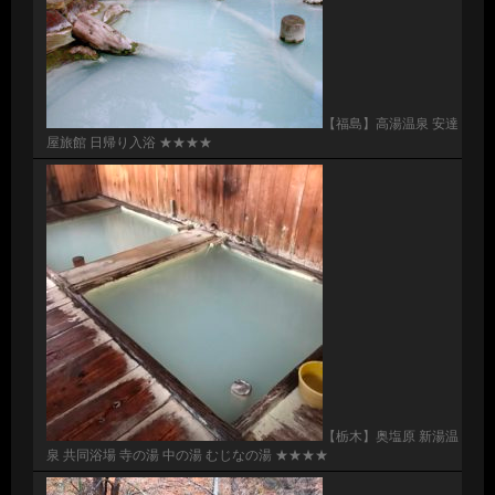
【福島】高湯温泉 安達
屋旅館 日帰り入浴 ★★★★
【栃木】奥塩原 新湯温
泉 共同浴場 寺の湯 中の湯 むじなの湯 ★★★★