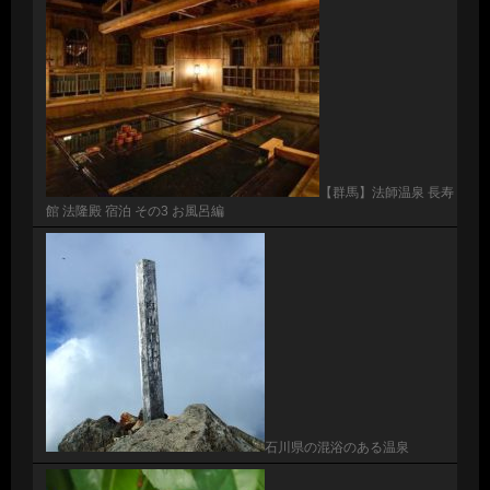
【群馬】法師温泉 長寿
館 法隆殿 宿泊 その3 お風呂編
石川県の混浴のある温泉