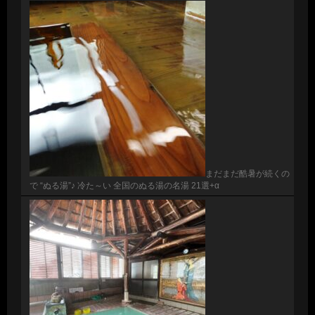
まだまだ酷暑が続くの
で “ぬる湯”♪ 冷た～い 全国のぬる湯の名湯 21選+α