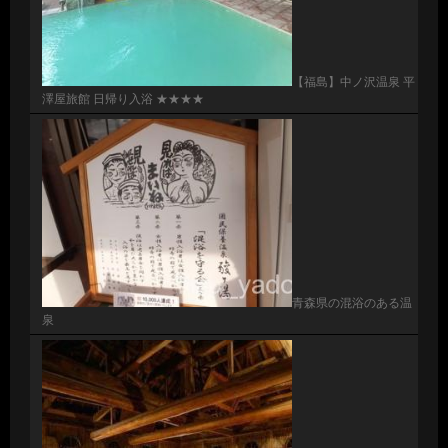
【福島】中ノ沢温泉 平
澤屋旅館 日帰り入浴 ★★★★
青森県の混浴のある温
泉