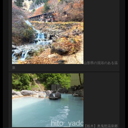
山形県の混浴のある温
泉
【栃木】奥鬼怒温泉郷