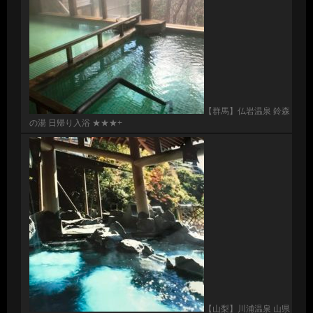
【群馬】仏岩温泉 鈴森
の湯 日帰り入浴 ★★★+
【山梨】川浦温泉 山県