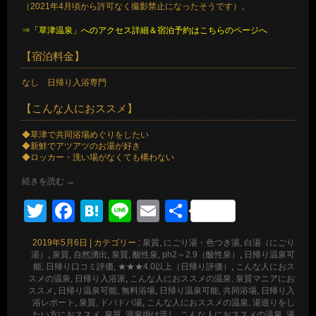
（2021年4月頃から許可なく撮影禁止になったそうです）。
⇒「草津温泉」へのアクセス詳細＆宿泊予約はこちらのページへ
【宿泊料金】
なし 日帰り入浴専門
【こんな人におススメ】
◆草津で共同浴場めぐりをしたい
◆新鮮でアツアツのお湯が好き
◆ロッカー・洗い場がなくても構わない
続きを読む
→
Twitter
Facebook
Hatena
Line
Email
共
有
2019年5月6日
|
カテゴリー :
泉質, にごり湯・色つき湯, 白湯（にごり
湯）
,
泉質, 自然湧出
,
泉質, 酸性泉, ph2～2.9（酸性泉）
,
日帰り温泉可
能, 日帰り口コミ評価, ★★★4.0以上（日帰り評価）
,
こんな人におス
スメの温泉, 日帰り入浴派
,
こんな人におススメの温泉, 泉質マニアにお
ススメ
,
日帰り温泉可能, 無料浴場
,
日帰り温泉可能, 共同浴場
,
日帰り入
浴レポート
,
泉質, ドバドバ湯
,
こんな人におススメの温泉, 湯巡りをし
たい方におススメ
,
泉質, 源泉掛け流し
,
こんな人におススメの温泉, 湯