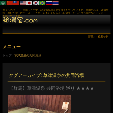
おふろの申し子、秘湯っこです。秘湯巡りの温泉ブログをやっています。全国の名湯、老舗旅
館、鄙びた宿、にごり湯、一人旅、行きたくなるような温泉、行ったつもりになれるレポート
を書いています。
管理人：秘湯っ子
メニュー
コ
トップ
›
草津温泉の共同浴場
ン
テ
ン
ツ
へ
タグアーカイブ:
草津温泉の共同浴場
ス
キ
ッ
【群馬】草津温泉 共同浴場 巡り ★★★★
プ