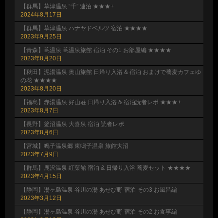
【群馬】草津温泉 “千” 連泊 ★★★+
2024年8月17日
【群馬】草津温泉 ハナヤドベルツ 宿泊 ★★★★
2023年9月25日
【青森】蔦温泉 蔦温泉旅館 宿泊 その1 お部屋編 ★★★★
2023年8月20日
【秋田】泥湯温泉 奥山旅館 日帰り入浴 & 宿泊 おまけで蕎麦カフェゆ
の花 ★★★★
2023年8月20日
【福島】赤湯温泉 好山荘 日帰り入浴 & 宿泊読者レポ ★★★+
2023年8月7日
【長野】釜沼温泉 大喜泉 宿泊 読者レポ
2023年8月6日
【宮城】鳴子温泉郷 東鳴子温泉 旅館大沼
2023年7月9日
【群馬】鹿沢温泉 紅葉館 宿泊 & 日帰り入浴 蕎麦セット ★★★★
2023年4月15日
【静岡】湯ヶ島温泉 谷川の湯 あせび野 宿泊 その3 お風呂編
2023年3月12日
【静岡】湯ヶ島温泉 谷川の湯 あせび野 宿泊 その2 お食事編