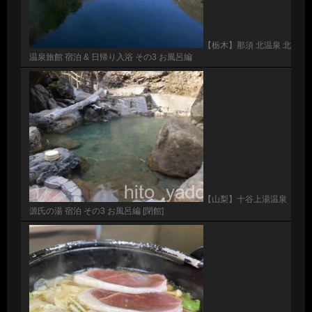
【栃木】那須 北温泉 北
温泉旅館 宿泊 & 日帰り入浴 その3 お風呂編
【山梨】十谷上湯温泉
源氏の湯 宿泊 その3 お風呂編 [閉館]