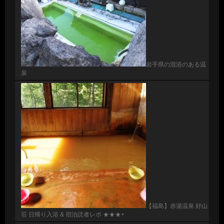
岩手県の混浴のある温
泉
【福島】赤湯温泉 好山
荘 日帰り入浴 & 宿泊読者レポ ★★★+