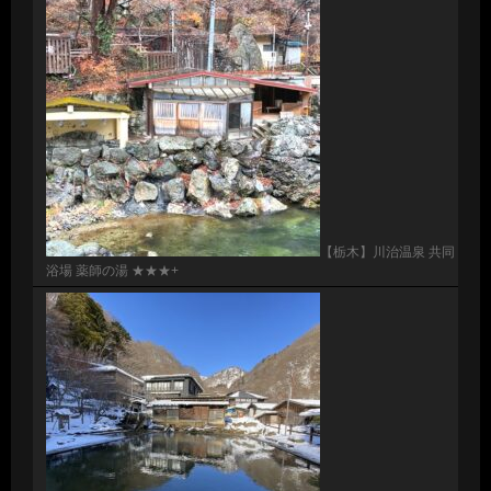
【栃木】川治温泉 共同
浴場 薬師の湯 ★★★+