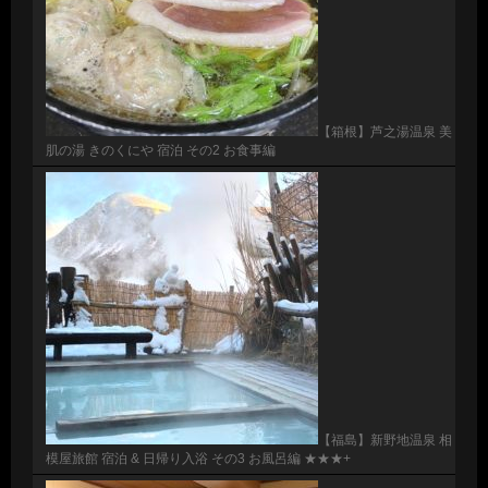
【箱根】芦之湯温泉 美
肌の湯 きのくにや 宿泊 その2 お食事編
【福島】新野地温泉 相
模屋旅館 宿泊 & 日帰り入浴 その3 お風呂編 ★★★+