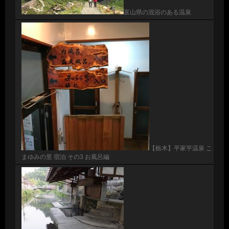
富山県の混浴のある温泉
【栃木】平家平温泉 こ
まゆみの里 宿泊 その3 お風呂編