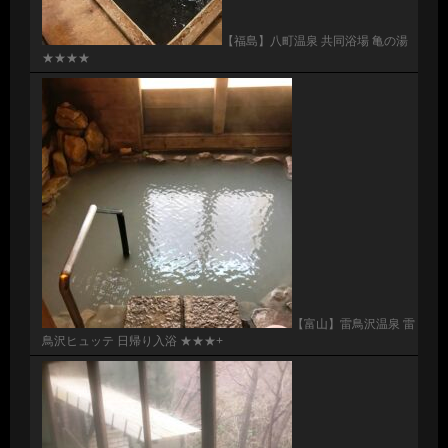
【福島】八町温泉 共同浴場 亀の湯
★★★★
【富山】雷鳥沢温泉 雷
鳥沢ヒュッテ 日帰り入浴 ★★★+