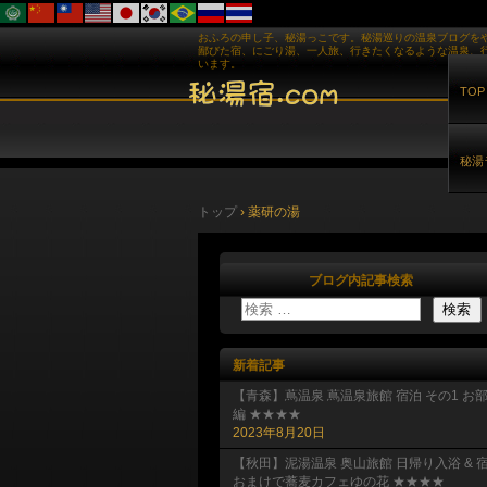
おふろの申し子、秘湯っこです。秘湯巡りの温泉ブログを
鄙びた宿、にごり湯、一人旅、行きたくなるような温泉、
います。
TOP
秘湯
トップ
›
薬研の湯
ブログ内記事検索
新着記事
【青森】蔦温泉 蔦温泉旅館 宿泊 その1 お
編 ★★★★
2023年8月20日
【秋田】泥湯温泉 奥山旅館 日帰り入浴 & 
おまけで蕎麦カフェゆの花 ★★★★