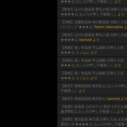
★★★
に
おふろの申し子秘湯っこ
より
【熊本】はげの湯温泉 豊礼の湯 日帰り入浴
★★★★
に
おふろの申し子秘湯っこ
より
【宮崎】北霧島温泉 神の郷温泉 日帰り入浴
バイキング ★★★
に
Tephra Sakurajima
よ
【熊本】はげの湯温泉 豊礼の湯 日帰り入浴
★★★★
に
kaoruuk
より
【長崎】湯ノ本温泉 平山旅館 日帰り入浴
★★★
に
ミノムシ
より
【長崎】湯ノ本温泉 平山旅館 日帰り入浴
★★★
に
おふろの申し子秘湯っこ
より
【長崎】湯ノ本温泉 平山旅館 日帰り入浴
★★★
に
ミノムシ
より
【岐阜】新穂高温泉 槍見舘
に
おふろの申
子秘湯っこ
より
【岐阜】新穂高温泉 槍見舘
に
kaoruuk
よ
【青森】嶽温泉 山のホテル 宿泊 その3 お
編 [閉館]
に
おふろの申し子秘湯っこ
より
【長野】毒沢鉱泉 神乃湯 日帰り入浴 ＆読
宿泊レポ ★★★★
に
おふろの申し子秘湯