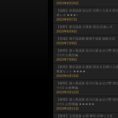
2023年8月20日
【福島】赤湯温泉 好山荘 日帰り入浴 & 宿
者レポ ★★★+
2023年8月7日
【長野】釜沼温泉 大喜泉 宿泊 読者レポ
2023年8月6日
【宮城】鳴子温泉郷 東鳴子温泉 旅館大沼
2023年7月9日
【静岡】湯ヶ島温泉 谷川の湯 あせび野 宿
その3 お風呂編
2023年7月8日
【群馬】鹿沢温泉 紅葉館 宿泊 & 日帰り入
蕎麦セット ★★★★
2023年4月15日
【静岡】湯ヶ島温泉 谷川の湯 あせび野 宿
その2 お食事編
2023年3月12日
【静岡】湯ヶ島温泉 谷川の湯 あせび野 宿
その1 お部屋編 ★★★★★
2023年3月11日
【熊本】七滝温泉 お宿 華坊 日帰り入浴