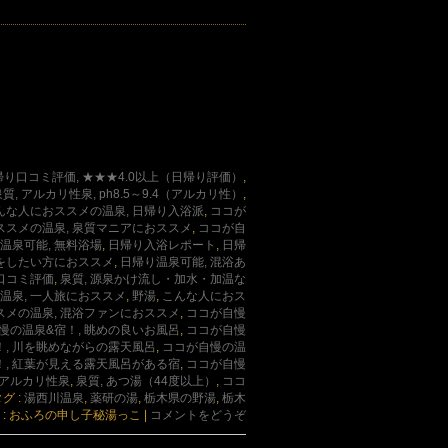
帰り口コミ評価, ★★★4.0以上（日帰り評価）
,
質, アルカリ性泉, ph8.5～9.4（アルカリ性）
,
んな人におススメの温泉, 日帰り入浴派
,
ココが
ススメの温泉, 泉質マニアにおススメ
,
ココが自
温泉可能, 無料浴場
,
日帰り入浴レポート
,
日帰
りをしたい方におススメ
,
日帰り温泉可能, 混浴あ
口コミ評価
,
泉質, 源泉かけ流し・加水・加温な
温泉, 一人旅におススメ
,
野湯
,
こんな人におス
メの温泉, 混浴ファンにおススメ
,
ココが自慢
慢の温泉&宿！, 眺めの良いお風呂
,
ココが自慢
！, 川を眺めながらの露天風呂
,
ココが自慢の温
！, 紅葉が見える露天風呂がある宿
,
ココが自慢
 アルカリ性泉
,
泉質, あつ湯（44度以上）
,
ココ
グ :
湯西川温泉
,
薬研の湯
,
栃木県の野湯
,
栃木
 : おふろの申し子秘湯っこ
|
コメントをどうぞ