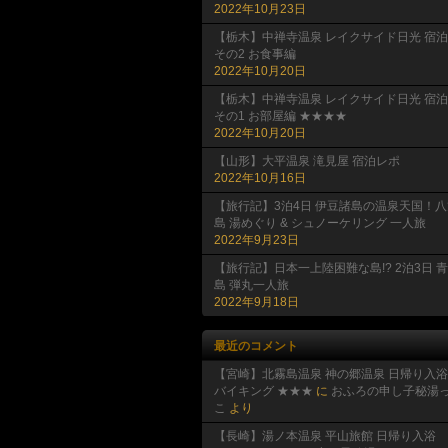
2022年10月23日
【栃木】中禅寺温泉 レイクサイド日光 宿泊
その2 お食事編
2022年10月20日
【栃木】中禅寺温泉 レイクサイド日光 宿泊
その1 お部屋編 ★★★★
2022年10月20日
【山形】大平温泉 滝見屋 宿泊レポ
2022年10月16日
【旅行記】3泊4日 伊豆諸島の温泉天国！八
島 湯めぐり & シュノーケリング 一人旅
2022年9月23日
【旅行記】日本一上陸困難な島!? 2泊3日 
島 弾丸一人旅
2022年9月18日
最近のコメント
【宮崎】北霧島温泉 神の郷温泉 日帰り入浴
バイキング ★★★
に
おふろの申し子秘湯
こ
より
【長崎】湯ノ本温泉 平山旅館 日帰り入浴