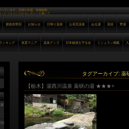
やっています。全国の名湯、老舗旅館、
行ったつもりになれるレポートを書いて
都道府県別
お知らせ
日帰り温泉
お花見温泉
ぬる湯
混浴
野湯
ランキング
泉質マニア
温泉グッズ
日本秘湯を守る会
ミシュラン掲載
入
タグアーカイブ:
薬
【栃木】湯西川温泉 薬研の湯 ★★★+
部屋
宿泊