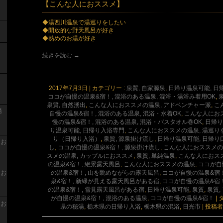
【こんな人におススメ】
◆湯西川温泉で湯巡りをしたい
◆開放的な野天風呂が好き
◆熱めのお湯が好き
続きを読む
→
2017年7月3日
|
カテゴリー :
泉質, 自家源泉
,
日帰り温泉可能, 日
ココが自慢の温泉&宿！, 混浴のある温泉, 混浴・湯浴み着用OK
,
泉
泉質, 自然湧出
,
こんな人におススメの温泉, アドベンチャー派
,
こ
湯
自慢の温泉&宿！, 混浴のある温泉, 混浴・水着OK
,
こんな人にお
慢の温泉&宿！, 混浴のある温泉, 混浴・バスタオル巻OK
,
日帰り
り温泉可能, 日帰り入浴専門
,
こんな人におススメの温泉, 湯巡
り（日帰り入浴）
,
泉質, 源泉掛け流し
,
日帰り温泉可能, 日帰り
 お
し
,
ココが自慢の温泉&宿！, 源泉掛け流し
,
こんな人におススメの
スメの温泉, カップルにおススメ
,
泉質, 単純温泉
,
こんな人におスス
の温泉&宿！, 絶景露天風呂
,
こんな人におススメの温泉
,
ココが自
の温泉&宿！, 山を眺めながらの露天風呂
,
ココが自慢の温泉&宿
 お
泉&宿！, 新緑が見える露天風呂がある宿
,
ココが自慢の温泉&宿
の温泉&宿！, 雪見露天風呂がある宿
,
日帰り温泉可能
,
泉質
,
泉質,
が自慢の温泉&宿！, 混浴のある温泉
,
ココが自慢の温泉&宿！
|
タ
 お
県の秘湯
,
栃木県の日帰り入浴
,
栃木県の混浴
,
日光市
|
投稿者