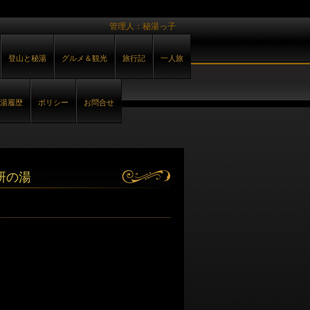
管理人：秘湯っ子
登山と秘湯
グルメ＆観光
旅行記
一人旅
湯履歴
ポリシー
お問合せ
研の湯