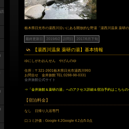
泊読
栃木県日光市の湯西川沿いにある開放的な野湯「湯西川温泉 薬研
最終更新日
2019/6/2
訪問日
2017/6月下旬
【湯西川温泉 薬研の湯】基本情報
泊
ゆにしがわおんせん やげんのゆ
住所：〒321-2601栃木県日光市湯西川993
浴
お問合せ 金井旅館 TEL:0288-98-0331
金井旅館公式サイト
⇒「金井旅館＆薬研の湯」へのアクセス詳細＆宿泊予約はこちらの
泊
【宿泊料金】
泊
なし 日帰り入浴専門
口コミ評価：Google 4.2Google 4.2点/5.0点