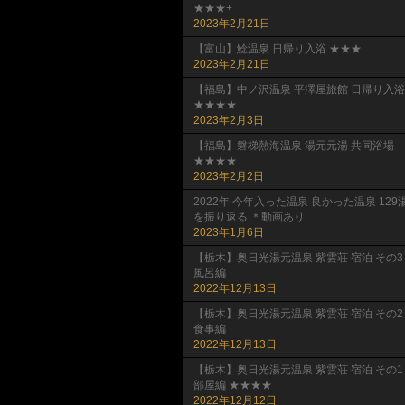
★★★+
2023年2月21日
【富山】鯰温泉 日帰り入浴 ★★★
2023年2月21日
【福島】中ノ沢温泉 平澤屋旅館 日帰り入浴
★★★★
2023年2月3日
【福島】磐梯熱海温泉 湯元元湯 共同浴場
★★★★
2023年2月2日
2022年 今年入った温泉 良かった温泉 129
を振り返る ＊動画あり
2023年1月6日
【栃木】奥日光湯元温泉 紫雲荘 宿泊 その3
風呂編
2022年12月13日
【栃木】奥日光湯元温泉 紫雲荘 宿泊 その2
食事編
2022年12月13日
【栃木】奥日光湯元温泉 紫雲荘 宿泊 その1
部屋編 ★★★★
2022年12月12日