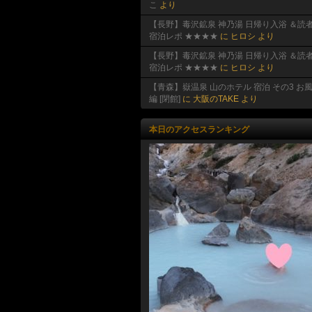
こ
より
【長野】毒沢鉱泉 神乃湯 日帰り入浴 ＆読
宿泊レポ ★★★★
に
ヒロシ
より
【長野】毒沢鉱泉 神乃湯 日帰り入浴 ＆読
宿泊レポ ★★★★
に
ヒロシ
より
【青森】嶽温泉 山のホテル 宿泊 その3 お
編 [閉館]
に
大阪のTAKE
より
本日のアクセスランキング