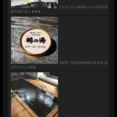
【大分】天ヶ瀬温泉 5つの共同浴場
露天風呂 巡り ★★★
【秋田】乳頭温泉郷 鶴の湯 本館 宿
泊その4 お土産編