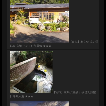
【茨城】奥久慈 湯の澤
鉱泉 宿泊 その1 お部屋編 ★★★
【宮城】東鳴子温泉 いさぜん旅館
日帰り入浴 ★★★+