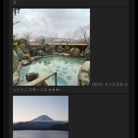
泉
【新潟】五十沢温泉 ゆ
もとかん 日帰り入浴 ★★★+