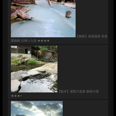
【福島】高湯温泉 安達
屋旅館 日帰り入浴 ★★★★
【栃木】湯西川温泉 薬研の湯
★★★+