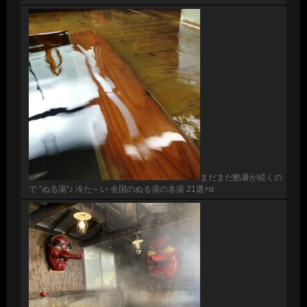
まだまだ酷暑が続くの
で “ぬる湯”♪ 冷た～い 全国のぬる湯の名湯 21選+α