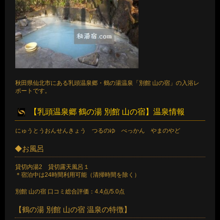
秋田県仙北市にある乳頭温泉郷・鶴の湯温泉「別館 山の宿」の入浴レ
ポートです。
【乳頭温泉郷 鶴の湯 別館 山の宿】温泉情報
にゅうとうおんせんきょう つるのゆ べっかん やまのやど
◆お風呂
貸切内湯2 貸切露天風呂１
＊宿泊中は24時間利用可能（清掃時間を除く）
別館 山の宿 口コミ総合評価：4.4点/5.0点
【鶴の湯 別館 山の宿 温泉の特徴】