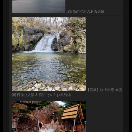
山梨県の混浴のある温泉
【宮城】吹上温泉 峯雲
閣 日帰り入浴 & 宿泊 その3 お風呂編