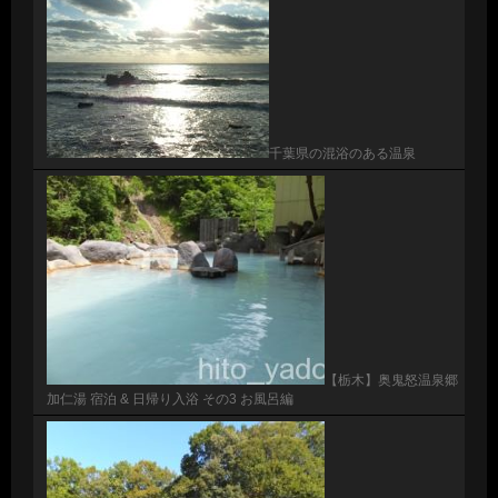
千葉県の混浴のある温泉
【栃木】奥鬼怒温泉郷
加仁湯 宿泊 & 日帰り入浴 その3 お風呂編