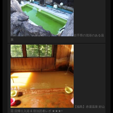
岩手県の混浴のある温
泉
【福島】赤湯温泉 好山
荘 日帰り入浴 & 宿泊読者レポ ★★★+