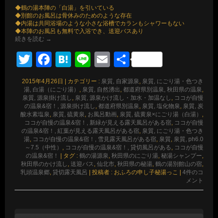
◆鶴の湯本陣の「白湯」を引いている
◆別館のお風呂は骨休みのためのような存在
◆内湯は共同浴場のような小さな浴槽でカランもシャワーもない
◆本陣のお風呂も無料で入浴でき、送迎バスあり
続きを読む
→
Twitter
Facebook
Hatena
Line
Email
共
有
2015年4月26日
|
カテゴリー :
泉質, 自家源泉
,
泉質, にごり湯・色つき
湯, 白湯（にごり湯）
,
泉質, 自然湧出
,
都道府県別温泉, 秋田県の温泉
,
泉質, 源泉掛け流し
,
泉質, 源泉かけ流し・加水・加温なし
,
ココが自慢
の温泉&宿！, 源泉掛け流し
,
都道府県別温泉
,
泉質, 塩化物泉
,
泉質, 炭
酸水素塩泉
,
泉質, 硫黄泉
,
お風呂動画
,
泉質, 硫黄泉×にごり湯（白湯）
,
ココが自慢の温泉&宿！, 新緑が見える露天風呂がある宿
,
ココが自慢
の温泉&宿！, 紅葉が見える露天風呂がある宿
,
泉質, にごり湯・色つき
湯
,
ココが自慢の温泉&宿！, 雪見露天風呂がある宿
,
泉質
,
泉質, ph6.0
～7.5（中性）
,
ココが自慢の温泉&宿！, 貸切風呂がある
,
ココが自慢
の温泉&宿！
|
タグ :
鶴の湯源泉
,
秋田県のにごり湯
,
秘湯シャンプー
,
秋田県のかけ流し
,
送迎バス
,
仙北市
,
秋田県の秘湯
,
鶴の湯別館山の宿
,
乳頭温泉郷
,
貸切露天風呂
|
投稿者 : おふろの申し子秘湯っこ
|
4件のコ
メント