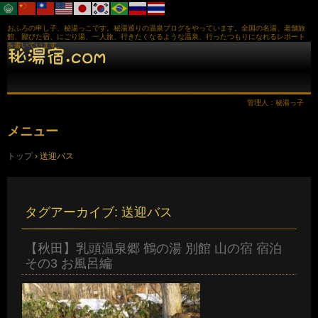
おふろの申し子、秘湯っこです。秘湯巡りの温泉ブログをやっています。全国の名湯、老舗旅
館、鄙びた宿、にごり湯、一人旅、行きたくなるような温泉、行ったつもりになれるレポート
を書いています。
管理人：秘湯っ子
メニュー
コ
トップ
›
送迎バス
ン
テ
ン
ツ
へ
タグアーカイブ:
送迎バス
ス
キ
ッ
【秋田】乳頭温泉郷 鶴の湯 別館 山の宿 宿泊
プ
その3 お風呂編