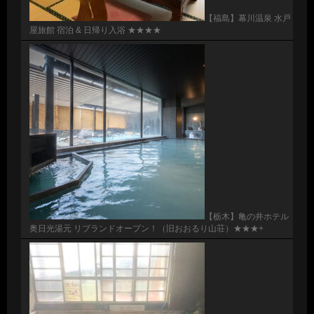
【福島】幕川温泉 水戸
屋旅館 宿泊 & 日帰り入浴 ★★★★
【栃木】亀の井ホテル
奥日光湯元 リブランドオープン！（旧おおるり山荘）★★★+