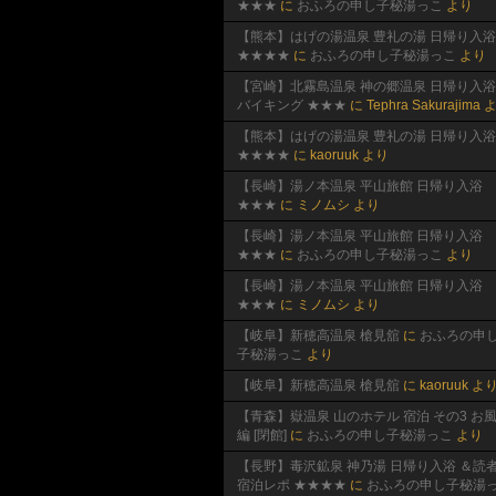
★★★
に
おふろの申し子秘湯っこ
より
【熊本】はげの湯温泉 豊礼の湯 日帰り入浴
★★★★
に
おふろの申し子秘湯っこ
より
【宮崎】北霧島温泉 神の郷温泉 日帰り入浴
バイキング ★★★
に
Tephra Sakurajima
よ
【熊本】はげの湯温泉 豊礼の湯 日帰り入浴
★★★★
に
kaoruuk
より
【長崎】湯ノ本温泉 平山旅館 日帰り入浴
★★★
に
ミノムシ
より
【長崎】湯ノ本温泉 平山旅館 日帰り入浴
★★★
に
おふろの申し子秘湯っこ
より
【長崎】湯ノ本温泉 平山旅館 日帰り入浴
★★★
に
ミノムシ
より
【岐阜】新穂高温泉 槍見舘
に
おふろの申
子秘湯っこ
より
【岐阜】新穂高温泉 槍見舘
に
kaoruuk
よ
【青森】嶽温泉 山のホテル 宿泊 その3 お
編 [閉館]
に
おふろの申し子秘湯っこ
より
【長野】毒沢鉱泉 神乃湯 日帰り入浴 ＆読
宿泊レポ ★★★★
に
おふろの申し子秘湯