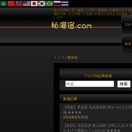
おふろの申し子、秘湯っこです。秘湯巡りの温泉ブログを
鄙びた宿、にごり湯、一人旅、行きたくなるような温泉、
います。
TOP
秘湯
トップ
›
那須岳
ブログ内記事検索
新着記事
【青森】蔦温泉 蔦温泉旅館 宿泊 その1 お
編 ★★★★
2023年8月20日
【秋田】泥湯温泉 奥山旅館 日帰り入浴 & 
おまけで蕎麦カフェゆの花 ★★★★