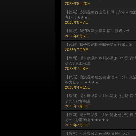
2023年8月20日
【福島】赤湯温泉 好山荘 日帰り入浴 & 宿
者レポ ★★★+
2023年8月7日
【長野】釜沼温泉 大喜泉 宿泊 読者レポ
2023年8月6日
【宮城】鳴子温泉郷 東鳴子温泉 旅館大沼
2023年7月9日
【静岡】湯ヶ島温泉 谷川の湯 あせび野 宿
その3 お風呂編
2023年7月8日
【群馬】鹿沢温泉 紅葉館 宿泊 & 日帰り入
蕎麦セット ★★★★
2023年4月15日
【静岡】湯ヶ島温泉 谷川の湯 あせび野 宿
その2 お食事編
2023年3月12日
【静岡】湯ヶ島温泉 谷川の湯 あせび野 宿
その1 お部屋編 ★★★★★
2023年3月11日
【熊本】七滝温泉 お宿 華坊 日帰り入浴