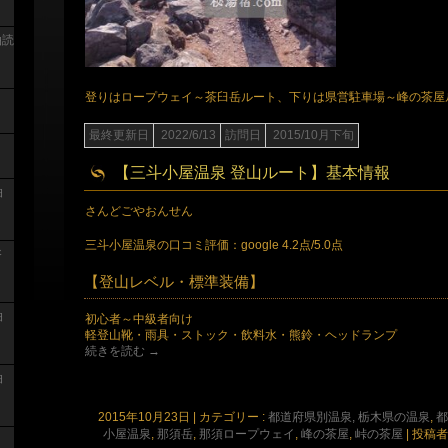
泊読
登りはロープウェイ～茶臼岳ルート、下りは県営駐車場～峰の茶屋
最終更新日
2022/6/13
訪問日
2015/10月下旬
【三斗小屋温泉 登山ルート】基本情報
泊
さんどごやおんせん
三斗小屋温泉の口コミ評価：google 4.2点/5.0点
浴
【登山レベル・標準装備】
泊
初心者～中級者向け
軽登山靴・雨具・ストック・飲料水・熊鈴・ヘッドランプ
続きを読む
→
泊
2015年10月23日
|
カテゴリー :
都道府県別温泉, 栃木県の温泉
,
都
小屋温泉
,
那須岳
,
那須ロープウェイ
,
峰の茶屋
,
峠の茶屋
|
投稿者