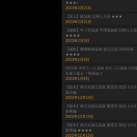
★★★+
2023年2月21日
【富山】鯰温泉 日帰り入浴 ★★★
2023年2月21日
【福島】中ノ沢温泉 平澤屋旅館 日帰り入浴
★★★★
2023年2月3日
【福島】磐梯熱海温泉 湯元元湯 共同浴場
★★★★
2023年2月2日
2022年 今年入った温泉 良かった温泉 129
を振り返る ＊動画あり
2023年1月6日
【栃木】奥日光湯元温泉 紫雲荘 宿泊 その3
風呂編
2022年12月13日
【栃木】奥日光湯元温泉 紫雲荘 宿泊 その2
食事編
2022年12月13日
【栃木】奥日光湯元温泉 紫雲荘 宿泊 その1
部屋編 ★★★★
2022年12月12日