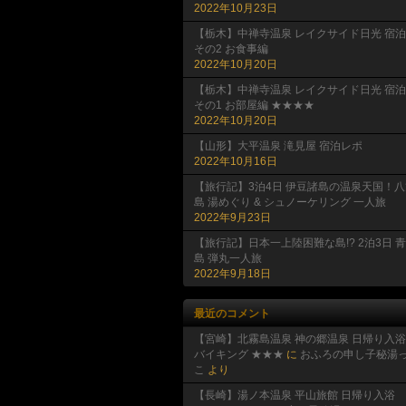
2022年10月23日
【栃木】中禅寺温泉 レイクサイド日光 宿泊
その2 お食事編
2022年10月20日
【栃木】中禅寺温泉 レイクサイド日光 宿泊
その1 お部屋編 ★★★★
2022年10月20日
【山形】大平温泉 滝見屋 宿泊レポ
2022年10月16日
【旅行記】3泊4日 伊豆諸島の温泉天国！八
島 湯めぐり & シュノーケリング 一人旅
2022年9月23日
【旅行記】日本一上陸困難な島!? 2泊3日 
島 弾丸一人旅
2022年9月18日
最近のコメント
【宮崎】北霧島温泉 神の郷温泉 日帰り入浴
バイキング ★★★
に
おふろの申し子秘湯
こ
より
【長崎】湯ノ本温泉 平山旅館 日帰り入浴