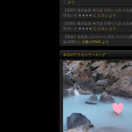
こ
より
【長野】毒沢鉱泉 神乃湯 日帰り入浴 ＆読
宿泊レポ ★★★★
に
ヒロシ
より
【長野】毒沢鉱泉 神乃湯 日帰り入浴 ＆読
宿泊レポ ★★★★
に
ヒロシ
より
【青森】嶽温泉 山のホテル 宿泊 その3 お
編 [閉館]
に
大阪のTAKE
より
本日のアクセスランキング