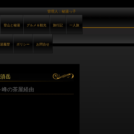
管理人：秘湯っ子
登山と秘湯
グルメ＆観光
旅行記
一人旅
湯履歴
ポリシー
お問合せ
須岳
～峰の茶屋経由