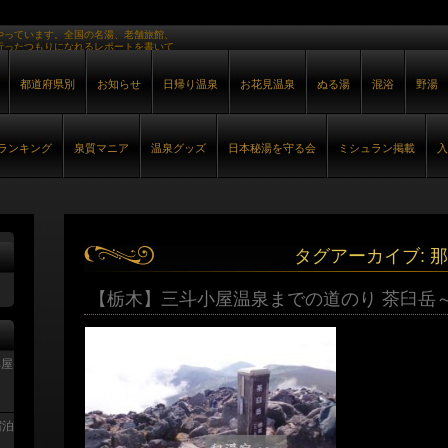
やっています。全国の名湯、老舗旅館、
行ったつもりになれるレポートを書いて
都道府県別
お知らせ
日帰り温泉
お花見温泉
ぬる湯
混浴
野湯
ランキング
泉質マニア
温泉グッズ
日本秘湯を守る会
ミシュラン掲載
入
タグアーカイブ:
那
【栃木】三斗小屋温泉までの道のり 茶臼岳
部屋
宿泊