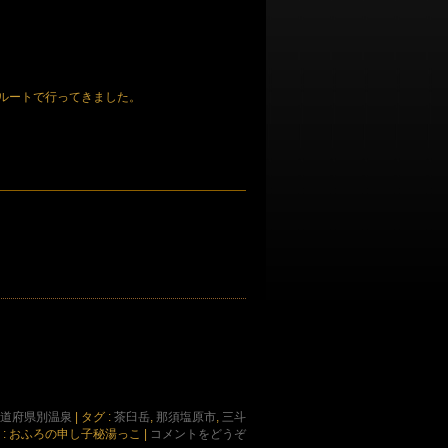
ルートで行ってきました。
道府県別温泉
|
タグ :
茶臼岳
,
那須塩原市
,
三斗
 : おふろの申し子秘湯っこ
|
コメントをどうぞ