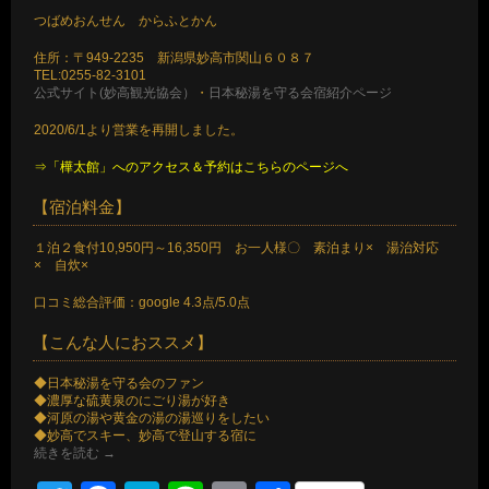
つばめおんせん からふとかん
住所：〒949-2235 新潟県妙高市関山６０８７
TEL:0255-82-3101
公式サイト(妙高観光協会）
・
日本秘湯を守る会宿紹介ページ
2020/6/1より営業を再開しました。
⇒「樺太館」へのアクセス＆予約はこちらのページへ
【宿泊料金】
１泊２食付10,950円～16,350円 お一人様〇 素泊まり× 湯治対応
× 自炊×
口コミ総合評価：google 4.3点/5.0点
【こんな人におススメ】
◆日本秘湯を守る会のファン
◆濃厚な硫黄泉のにごり湯が好き
◆河原の湯や黄金の湯の湯巡りをしたい
◆妙高でスキー、妙高で登山する宿に
続きを読む
→