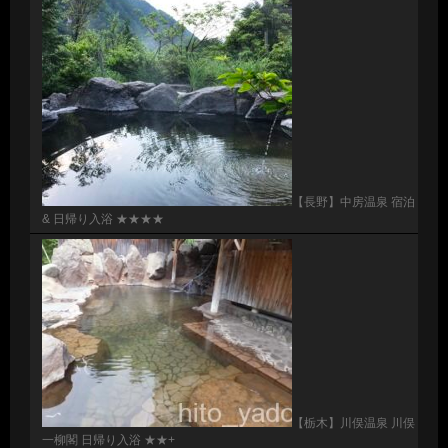
【長野】中房温泉 宿泊
& 日帰り入浴 ★★★★
【栃木】川俣温泉 川俣
一柳閣 日帰り入浴 ★★+