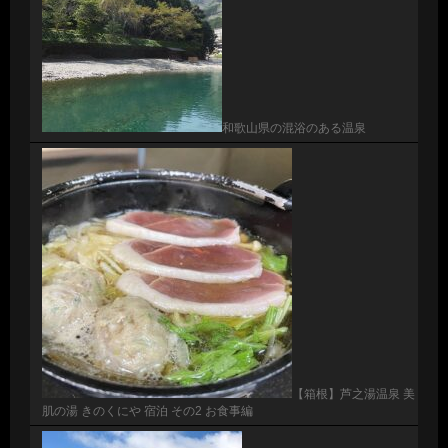
和歌山県の混浴のある温泉
【箱根】芦之湯温泉 美
肌の湯 きのくにや 宿泊 その2 お食事編