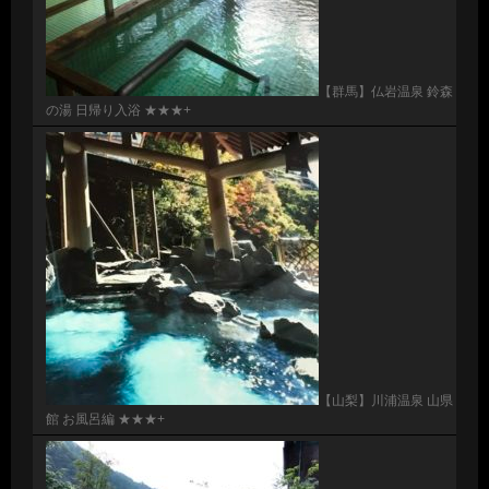
【群馬】仏岩温泉 鈴森
の湯 日帰り入浴 ★★★+
【山梨】川浦温泉 山県
館 お風呂編 ★★★+