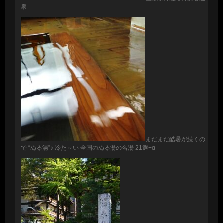
泉
まだまだ酷暑が続くの
で “ぬる湯”♪ 冷た～い 全国のぬる湯の名湯 21選+α