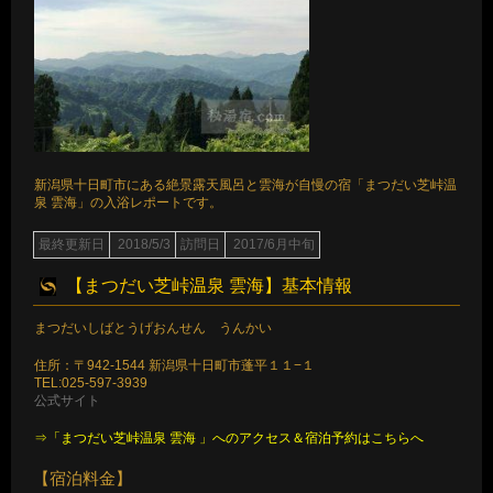
新潟県十日町市にある絶景露天風呂と雲海が自慢の宿「まつだい芝峠温
泉 雲海」の入浴レポートです。
最終更新日
2018/5/3
訪問日
2017/6月中旬
【まつだい芝峠温泉 雲海】基本情報
まつだいしばとうげおんせん うんかい
住所：〒942-1544 新潟県十日町市蓬平１１−１
TEL:025-597-3939
公式サイト
⇒「まつだい芝峠温泉 雲海 」へのアクセス＆宿泊予約はこちらへ
【宿泊料金】