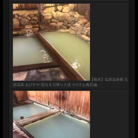
【栃木】塩原温泉郷 元
湯温泉 ゑびすや 宿泊 & 日帰り入浴 その3 お風呂編