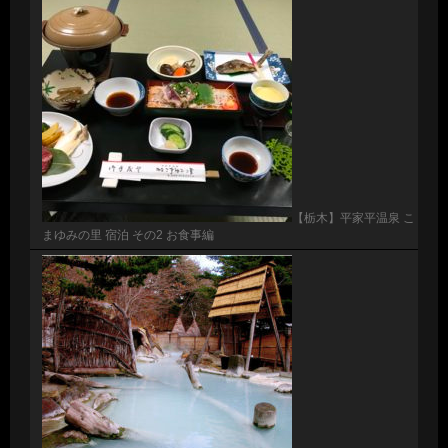
【栃木】平家平温泉 こ
まゆみの里 宿泊 その2 お食事編