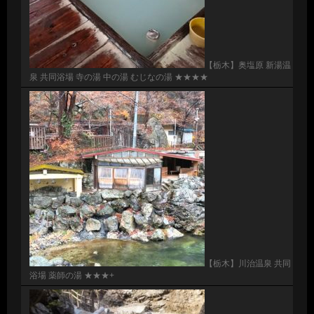
【栃木】奥塩原 新湯温
泉 共同浴場 寺の湯 中の湯 むじなの湯 ★★★★
【栃木】川治温泉 共同
浴場 薬師の湯 ★★★+