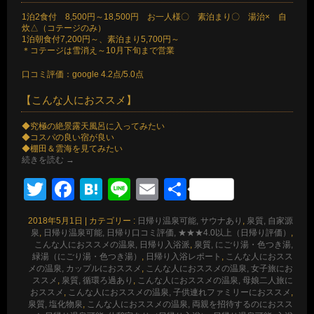
1泊2食付 8,500円～18,500円 お一人様〇 素泊まり〇 湯治× 自
炊△（コテージのみ）
1泊朝食付7,200円～、素泊まり5,700円～
＊コテージは雪消え～10月下旬まで営業
口コミ評価：google 4.2点/5.0点
【こんな人におススメ】
◆究極の絶景露天風呂に入ってみたい
◆コスパの良い宿が良い
◆棚田＆雲海を見てみたい
続きを読む
→
Twitter
Facebook
Hatena
Line
Email
共
有
2018年5月1日
|
カテゴリー :
日帰り温泉可能, サウナあり
,
泉質, 自家源
泉
,
日帰り温泉可能, 日帰り口コミ評価, ★★★4.0以上（日帰り評価）
,
こんな人におススメの温泉, 日帰り入浴派
,
泉質, にごり湯・色つき湯,
緑湯（にごり湯・色つき湯）
,
日帰り入浴レポート
,
こんな人におスス
メの温泉, カップルにおススメ
,
こんな人におススメの温泉, 女子旅にお
ススメ
,
泉質, 循環ろ過あり
,
こんな人におススメの温泉, 母娘二人旅に
おススメ
,
こんな人におススメの温泉, 子供連れファミリーにおススメ
,
泉質, 塩化物泉
,
こんな人におススメの温泉, 両親を招待するのにおスス