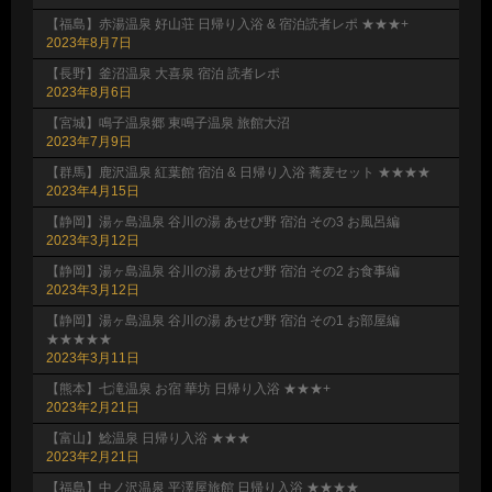
【福島】赤湯温泉 好山荘 日帰り入浴 & 宿泊読者レポ ★★★+
2023年8月7日
【長野】釜沼温泉 大喜泉 宿泊 読者レポ
2023年8月6日
【宮城】鳴子温泉郷 東鳴子温泉 旅館大沼
2023年7月9日
【群馬】鹿沢温泉 紅葉館 宿泊 & 日帰り入浴 蕎麦セット ★★★★
2023年4月15日
【静岡】湯ヶ島温泉 谷川の湯 あせび野 宿泊 その3 お風呂編
2023年3月12日
【静岡】湯ヶ島温泉 谷川の湯 あせび野 宿泊 その2 お食事編
2023年3月12日
【静岡】湯ヶ島温泉 谷川の湯 あせび野 宿泊 その1 お部屋編
★★★★★
2023年3月11日
【熊本】七滝温泉 お宿 華坊 日帰り入浴 ★★★+
2023年2月21日
【富山】鯰温泉 日帰り入浴 ★★★
2023年2月21日
【福島】中ノ沢温泉 平澤屋旅館 日帰り入浴 ★★★★