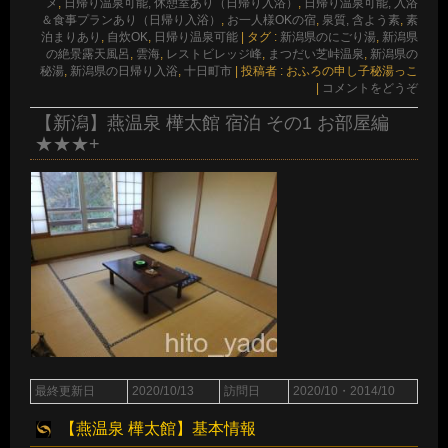
メ
,
日帰り温泉可能, 休憩室あり（日帰り入浴）
,
日帰り温泉可能, 入浴
＆食事プランあり（日帰り入浴）
,
お一人様OKの宿
,
泉質, 含よう素
,
素
泊まりあり
,
自炊OK
,
日帰り温泉可能
|
タグ :
新潟県のにごり湯
,
新潟県
の絶景露天風呂
,
雲海
,
レストビレッジ峰
,
まつだい芝峠温泉
,
新潟県の
秘湯
,
新潟県の日帰り入浴
,
十日町市
|
投稿者 : おふろの申し子秘湯っこ
|
コメントをどうぞ
【新潟】燕温泉 樺太館 宿泊 その1 お部屋編
★★★+
最終更新日
2020/10/13
訪問日
2020/10・2014/10
【燕温泉 樺太館】基本情報