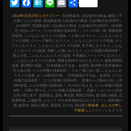
Twitter
Facebook
Hatena
Line
Email
共
有
2014年10月29日
|
カテゴリー :
宿泊料金別, 1泊2食付の料金
,
秘湯っ子
お気に入りの温泉
,
宿泊料金別, 1泊2食付の料金, 1泊2食付10,000円～
14,999円
,
宿泊料金別, 1泊2食付の料金, 1泊2食付15,000円～19,999
円
,
宿泊レポート
,
ココが自慢の温泉&宿！, コスパの良い宿
,
都道府県
別温泉
,
こんな人におススメの温泉, 一人旅におススメ
,
こんな人におス
スメの温泉, グループ旅行におススメ
,
こんな人におススメの温泉, カッ
プルにおススメ
,
こんな人におススメの温泉, 女子旅におススメ
,
こんな
人におススメの温泉, 母娘二人旅におススメ
,
ココが自慢の温泉&宿！,
雲上の宿
,
こんな人におススメの温泉, 子供連れファミリーにおススメ
,
こんな人におススメの温泉, 両親を招待するのにおススメ
,
都道府県別
温泉, 新潟県の温泉
,
「日本秘湯を守る会」会員宿, 新潟県の日本秘湯を
守る会の宿
,
ココが自慢の温泉&宿！, スキー場に近い宿
,
こんな人にお
ススメの温泉
,
お一人様OKの宿
,
「日本秘湯を守る会」会員宿
,
ココが
自慢の温泉&宿！
,
ココが自慢の温泉&宿！, 部屋からの眺めが良い
,
宿
泊料金別
,
ココが自慢の温泉&宿！, 日の出が見える
,
ココが自慢の温泉
&宿！, 日帰り客ＮＧ
,
ココが自慢の温泉&宿！, 高速インターから30分
以内の宿
|
タグ :
妙高登山
,
雲海
,
樺太館
,
標高1200m
,
新潟県の秘湯
,
北
陸新幹線
,
上越妙高
,
えちごトキめき鉄道妙高はねうまライン
,
高田城の
桜
,
妙高市
,
妙高山開き
,
燕温泉
,
日の出
,
関山駅
|
投稿者 : おふろの申し
子秘湯っこ
|
コメントをどうぞ