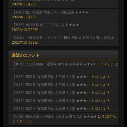
2022年11月7日
【青森】酸ヶ湯温泉 宿泊 その1 お部屋編 ★★★★
2022年11月7日
【長野】姫川温泉 朝日荘 日帰り入浴 ★★★+
2022年10月29日
【栃木】中禅寺温泉 レイクサイド日光 宿泊 & 日帰り入浴 お風呂編
2022年10月23日
最近のコメント
【新潟】五頭温泉郷 出湯温泉 華報寺 共同浴場 ★★★+
に
ミノムシ
よ
り
【長野】葛温泉 仙人閣 宿泊 & 日帰り入浴 ★★★
に
ヒロシ
より
【長野】葛温泉 仙人閣 宿泊 & 日帰り入浴 ★★★
に
ヒロシ
より
【長野】葛温泉 仙人閣 宿泊 & 日帰り入浴 ★★★
に
ヒロシ
より
【長野】葛温泉 仙人閣 宿泊 & 日帰り入浴 ★★★
に
ヒロシ
より
【長野】葛温泉 仙人閣 宿泊 & 日帰り入浴 ★★★
に
ヒロシ
より
【宮城】鳴子温泉 共同浴場 滝の湯 日帰り入浴 ★★★★
に
地域文化
ライター
より