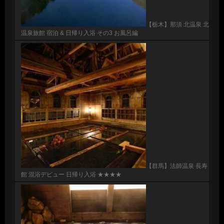
【栃木】那須 北温泉 北
温泉旅館 宿泊 & 日帰り入浴 その3 お風呂編
【群馬】法師温泉 長寿
館 混浴デビュー 日帰り入浴 ★★★★