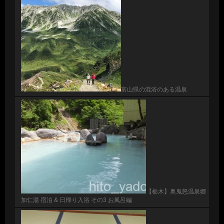
富山県の混浴のある温泉
【栃木】奥鬼怒温泉郷
加仁湯 宿泊 & 日帰り入浴 その3 お風呂編