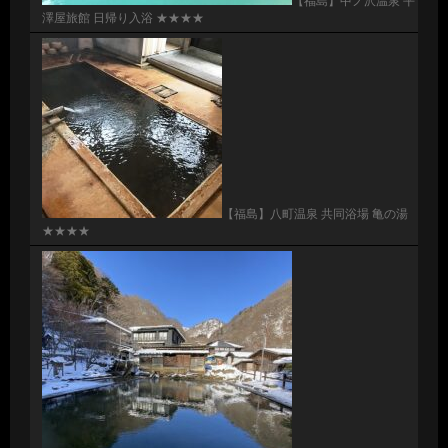
【福島】中ノ沢温泉 平
澤屋旅館 日帰り入浴 ★★★★
【福島】八町温泉 共同浴場 亀の湯
★★★★