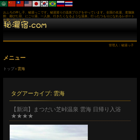
おふろの申し子、秘湯っこです。秘湯巡りの温泉ブログをやっています。全国の名湯、老舗旅
館、鄙びた宿、にごり湯、一人旅、行きたくなるような温泉、行ったつもりになれるレポート
を書いています。
管理人：秘湯っ子
メニュー
コ
トップ
›
雲海
ン
テ
ン
ツ
へ
タグアーカイブ:
雲海
ス
キ
ッ
【新潟】まつだい芝峠温泉 雲海 日帰り入浴
プ
★★★★