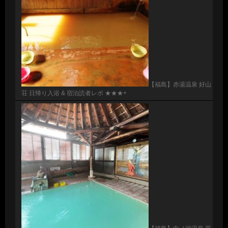
【福島】赤湯温泉 好山
荘 日帰り入浴 & 宿泊読者レポ ★★★+