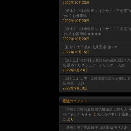
2022年10月23日
【栃木】中禅寺温泉 レイクサイド日光 宿泊
その2 お食事編
2022年10月20日
【栃木】中禅寺温泉 レイクサイド日光 宿泊
その1 お部屋編 ★★★★
2022年10月20日
【山形】大平温泉 滝見屋 宿泊レポ
2022年10月16日
【旅行記】3泊4日 伊豆諸島の温泉天国！八
島 湯めぐり & シュノーケリング 一人旅
2022年9月23日
【旅行記】日本一上陸困難な島!? 2泊3日 
島 弾丸一人旅
2022年9月18日
最近のコメント
【宮崎】北霧島温泉 神の郷温泉 日帰り入浴
バイキング ★★★
に
おふろの申し子秘湯
こ
より
【長崎】湯ノ本温泉 平山旅館 日帰り入浴