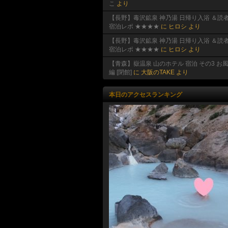
こ
より
【長野】毒沢鉱泉 神乃湯 日帰り入浴 ＆読
宿泊レポ ★★★★
に
ヒロシ
より
【長野】毒沢鉱泉 神乃湯 日帰り入浴 ＆読
宿泊レポ ★★★★
に
ヒロシ
より
【青森】嶽温泉 山のホテル 宿泊 その3 お
編 [閉館]
に
大阪のTAKE
より
本日のアクセスランキング