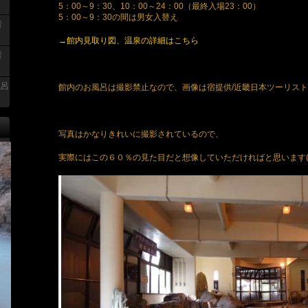
5：00～9：30、10：00～24：00（最終入場23：00）
5：00～9：30の間は男女入替え
者
→館内見取り図、温泉の詳細はこちら
者
風呂
館内のお風呂は撮影禁止なので、画像は宿提供/近畿日本ツーリス
写真はかなりきれいに撮影されているので、
実際にはこの６０％の見た目だと想像していただければと思います(^