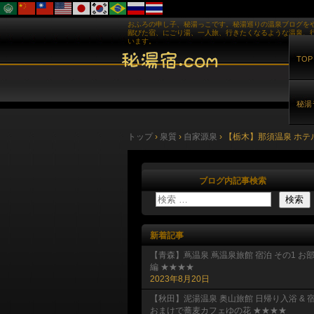
おふろの申し子、秘湯っこです。秘湯巡りの温泉ブログを
鄙びた宿、にごり湯、一人旅、行きたくなるような温泉、
います。
TOP
秘湯
トップ
›
泉質
›
自家源泉
›
【栃木】那須温泉 ホテ
ブログ内記事検索
新着記事
【青森】蔦温泉 蔦温泉旅館 宿泊 その1 お
編 ★★★★
2023年8月20日
【秋田】泥湯温泉 奥山旅館 日帰り入浴 & 
おまけで蕎麦カフェゆの花 ★★★★