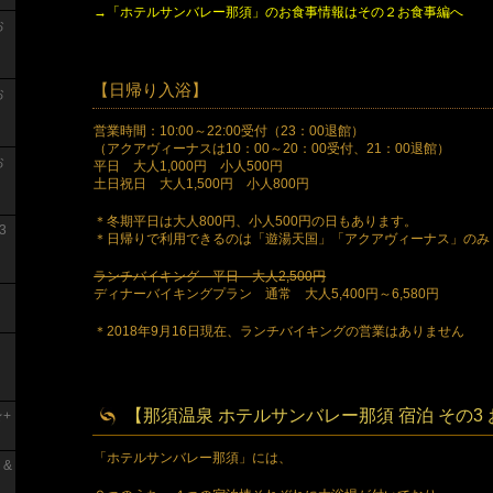
→「ホテルサンバレー那須」のお食事情報はその２お食事編へ
お
【日帰り入浴】
お
営業時間：10:00～22:00受付（23：00退館）
（アクアヴィーナスは10：00～20：00受付、21：00退館）
お
平日 大人1,000円 小人500円
土日祝日 大人1,500円 小人800円
＊冬期平日は大人800円、小人500円の日もあります。
3
＊日帰りで利用できるのは「遊湯天国」「アクアヴィーナス」のみ
ランチバイキング 平日 大人2,500円
ディナーバイキングプラン 通常 大人5,400円～6,580円
＊2018年9月16日現在、ランチバイキングの営業はありません
【那須温泉 ホテルサンバレー那須 宿泊 その3
+
「ホテルサンバレー那須」には、
 &