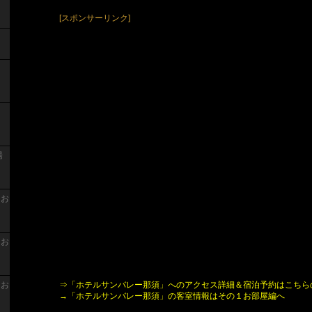
[スポンサーリンク]
湯
 お
 お
⇒「ホテルサンバレー那須」へのアクセス詳細＆宿泊予約はこちら
 お
→「ホテルサンバレー那須」の客室情報はその１お部屋編へ