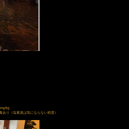
、
g/kg
毒あり（塩素臭は気にならない程度）