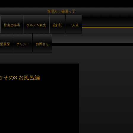
管理人：秘湯っ子
登山と秘湯
グルメ＆観光
旅行記
一人旅
湯履歴
ポリシー
お問合せ
 その3 お風呂編