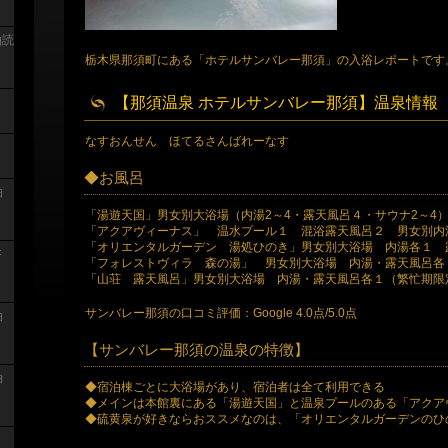
泊読
栃木県那須町にある「ホテルサンバレー那須」の入浴レポートです
【那須温泉 ホテルサンバレー那須】温泉情報
なすおんせん ほてるさんばれーなす
◆お風呂
泊
「湯遊天国」男女別大浴場（内湯2～4・露天風呂４・サウナ2～4
「アクアヴィーナス」 温水プール１ 混浴露天風呂２ 男女別内
「オリエンタルガーデン 湯処ひのき」男女別大浴場 内湯各１ 
浴
「フォレストヴィラ 森の湯」 男女別大浴場 内湯・露天風呂各
「山荘 露天風呂」男女別大浴場 内湯・露天風呂各１（繁忙期限
サンバレー那須の口コミ評価：Google 4.0点/5.0点
泊
【サンバレー那須の温泉の特徴】
泊
◆宿泊棟ごとに大浴場があり、宿泊者は全て利用できる
◆メインは本館裏にある「湯遊天国」と温泉プールのある「アクア
◆硫黄泉が好きならおススメなのは、「オリエンタルガーデンのひ