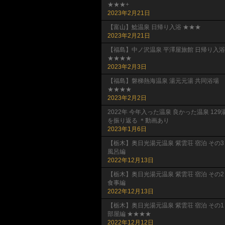
★★★+
2023年2月21日
【富山】鯰温泉 日帰り入浴 ★★★
2023年2月21日
【福島】中ノ沢温泉 平澤屋旅館 日帰り入浴
★★★★
2023年2月3日
【福島】磐梯熱海温泉 湯元元湯 共同浴場
★★★★
2023年2月2日
2022年 今年入った温泉 良かった温泉 129
を振り返る ＊動画あり
2023年1月6日
【栃木】奥日光湯元温泉 紫雲荘 宿泊 その3
風呂編
2022年12月13日
【栃木】奥日光湯元温泉 紫雲荘 宿泊 その2
食事編
2022年12月13日
【栃木】奥日光湯元温泉 紫雲荘 宿泊 その1
部屋編 ★★★★
2022年12月12日