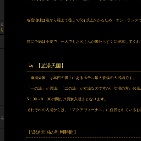
各宿泊棟は端から端まで徒歩で5分以上かかるため、エントランス
 &
り
特に予約は不要で、一人でもお客さんが来たらすぐに発車してくれ
【遊湯天国】
「遊湯天国」は本館の裏手にあるホテル最大規模の大浴場です。
「一の湯」が男湯、「二の湯」が女湯なのですが、女湯の方がお風
し
5：00～9：30の間だけ男女入替えとなります。
り
それぞれの内湯からは、「アクアヴィーナス」に併設されているお
風呂
【遊湯天国の利用時間】
者
っ