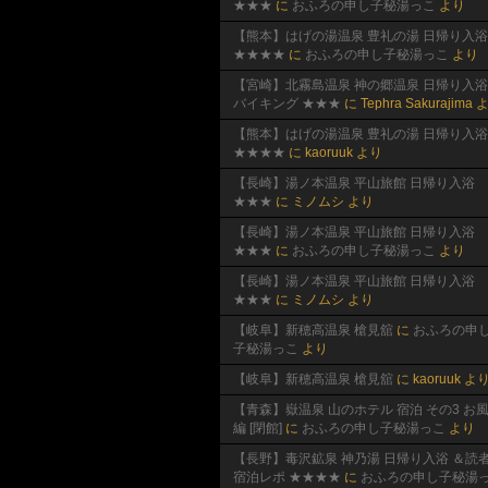
★★★
に
おふろの申し子秘湯っこ
より
【熊本】はげの湯温泉 豊礼の湯 日帰り入浴
★★★★
に
おふろの申し子秘湯っこ
より
【宮崎】北霧島温泉 神の郷温泉 日帰り入浴
バイキング ★★★
に
Tephra Sakurajima
よ
【熊本】はげの湯温泉 豊礼の湯 日帰り入浴
★★★★
に
kaoruuk
より
【長崎】湯ノ本温泉 平山旅館 日帰り入浴
★★★
に
ミノムシ
より
【長崎】湯ノ本温泉 平山旅館 日帰り入浴
★★★
に
おふろの申し子秘湯っこ
より
【長崎】湯ノ本温泉 平山旅館 日帰り入浴
★★★
に
ミノムシ
より
【岐阜】新穂高温泉 槍見舘
に
おふろの申
子秘湯っこ
より
【岐阜】新穂高温泉 槍見舘
に
kaoruuk
よ
【青森】嶽温泉 山のホテル 宿泊 その3 お
編 [閉館]
に
おふろの申し子秘湯っこ
より
【長野】毒沢鉱泉 神乃湯 日帰り入浴 ＆読
宿泊レポ ★★★★
に
おふろの申し子秘湯