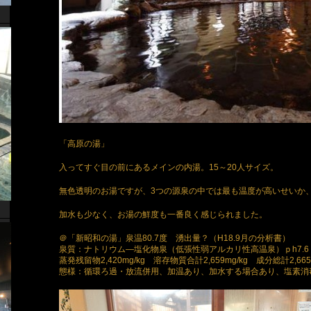
「高原の湯」
入ってすぐ目の前にあるメインの内湯。15～20人サイズ。
無色透明のお湯ですが、3つの源泉の中では最も温度が高いせいか
加水も少なく、お湯の鮮度も一番良く感じられました。
＠「新昭和の湯」泉温80.7度 湧出量？（H18.9月の分析書）
泉質：ナトリウム―塩化物泉（低張性弱アルカリ性高温泉）ｐh7.6
蒸発残留物2,420mg/kg 溶存物質合計2,659mg/kg 成分総計2,665m
態様：循環ろ過・放流併用、加温あり、加水する場合あり、塩素消