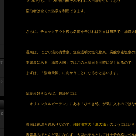
９つのうち、４つの宿泊棟それぞれに大浴場が付いており
宿泊者は全ての温泉を利用できます。
さらに、チェックアウト後も名前を告げれば翌日は無料で「湯遊天
温泉は、にごり湯の硫黄泉、無色透明の塩化物泉、炭酸水素塩泉の
本館裏にある「湯遊天国」ではこの三源泉を同時に楽しめるので、
丈
まずは、「湯遊天国」に向かうことになるかと思います。
青ヶ
硫黄泉好きならば、最終的には
「オリエンタルガーデン」にある「ひのき処」が気に入るのではな
 &
っ
温泉は循環ろ過ありなので、
那須湯本の「鹿の湯」
のようにはいき
塩素臭もほとんど気にならず、大型ホテルとしては十分合格レベル