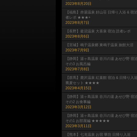
2023年8月20日
【福島】赤湯温泉 好山荘 日帰り入浴 & 宿
者レポ ★★★+
2023年8月7日
【長野】釜沼温泉 大喜泉 宿泊 読者レポ
2023年8月6日
【宮城】鳴子温泉郷 東鳴子温泉 旅館大沼
2023年7月9日
【静岡】湯ヶ島温泉 谷川の湯 あせび野 宿
その3 お風呂編
2023年7月8日
【群馬】鹿沢温泉 紅葉館 宿泊 & 日帰り入
蕎麦セット ★★★★
2023年4月15日
【静岡】湯ヶ島温泉 谷川の湯 あせび野 宿
その2 お食事編
2023年3月12日
【静岡】湯ヶ島温泉 谷川の湯 あせび野 宿
その1 お部屋編 ★★★★★
2023年3月11日
【熊本】七滝温泉 お宿 華坊 日帰り入浴