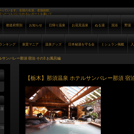
やっています。全国の名湯、老舗旅館、
行ったつもりになれるレポートを書いて
都道府県別
お知らせ
日帰り温泉
お花見温泉
ぬる湯
混浴
野湯
ランキング
泉質マニア
温泉グッズ
日本秘湯を守る会
ミシュラン掲載
入
ルサンバレー那須 宿泊 その3 お風呂編
【栃木】那須温泉 ホテルサンバレー那須 宿泊
部屋
宿泊