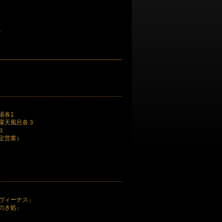
。
）
湯各1
露天風呂各３
１
定営業）
ヴィーナス」
のき処」