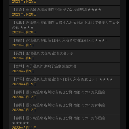
2023年9月25日
【青森】蔦温泉 蔦温泉旅館 宿泊 その1 お部屋編 ★★★★
2023年8月20日
【秋田】泥湯温泉 奥山旅館 日帰り入浴 & 宿泊 おまけで蕎麦カフェゆ
の花 ★★★★
2023年8月20日
【福島】赤湯温泉 好山荘 日帰り入浴 & 宿泊読者レポ ★★★+
2023年8月7日
【長野】釜沼温泉 大喜泉 宿泊 読者レポ
2023年8月6日
【宮城】鳴子温泉郷 東鳴子温泉 旅館大沼
2023年7月9日
【群馬】鹿沢温泉 紅葉館 宿泊 & 日帰り入浴 蕎麦セット ★★★★
2023年4月15日
【静岡】湯ヶ島温泉 谷川の湯 あせび野 宿泊 その3 お風呂編
2023年3月12日
【静岡】湯ヶ島温泉 谷川の湯 あせび野 宿泊 その2 お食事編
2023年3月12日
【静岡】湯ヶ島温泉 谷川の湯 あせび野 宿泊 その1 お部屋編
★★★★★
2023年3月11日