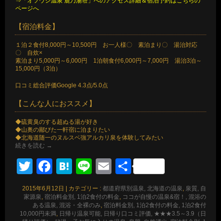
⇒「オソウシ温泉 鹿乃湯荘」へのアクセス詳細＆宿泊予約はこちらの
ページへ
【宿泊料金】
１泊２食付8,000円～10,500円 お一人様〇 素泊まり〇 湯治対応
〇 自炊×
素泊まり5,000円～6,000円 1泊朝食付6,000円～7,000円 湯治3泊～
15,000円（3泊）
口コミ総合評価Google 4.3点/5.0点
【こんな人におススメ】
◆硫黄臭のする超ぬる湯が好き
◆山奥の鄙びた一軒宿に泊まりたい
◆北海道随一のヌルスベ強アルカリ泉を体験してみたい
続きを読む
→
Twitter
Facebook
Hatena
Line
Email
共
有
2015年6月12日
|
カテゴリー :
都道府県別温泉, 北海道の温泉
,
泉質, 自
家源泉
,
宿泊料金別, 1泊2食付の料金
,
ココが自慢の温泉&宿！, 混浴の
ある温泉, 混浴・全裸のみ
,
宿泊料金別, 1泊2食付の料金, 1泊2食付
10,000円未満
,
日帰り温泉可能, 日帰り口コミ評価, ★★★3.5～3.9（日