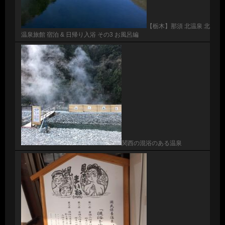
【栃木】那須 北温泉 北
温泉旅館 宿泊 & 日帰り入浴 その3 お風呂編
関西の混浴のある温泉