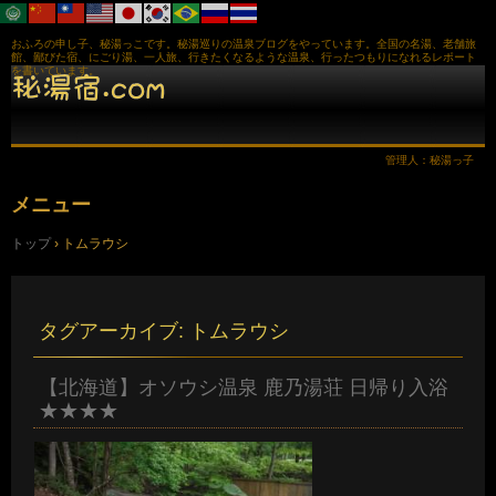
おふろの申し子、秘湯っこです。秘湯巡りの温泉ブログをやっています。全国の名湯、老舗旅
館、鄙びた宿、にごり湯、一人旅、行きたくなるような温泉、行ったつもりになれるレポート
を書いています。
管理人：秘湯っ子
メニュー
コ
トップ
›
トムラウシ
ン
テ
ン
ツ
へ
タグアーカイブ:
トムラウシ
ス
キ
ッ
【北海道】オソウシ温泉 鹿乃湯荘 日帰り入浴
プ
★★★★