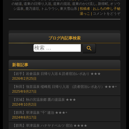
の秘湯
,
道東の日帰り入浴
,
道東の混浴
,
道東のかけ流し
,
新得町
,
オソウ
シ温泉
,
鹿乃湯荘
,
トムラウシ
,
東大雪山系
|
投稿者 : おふろの申し子秘
湯っこ
|
コメントをどうぞ
ブログ内記事検索
新着記事
【岩手】岩倉温泉 日帰り入浴 & 読者宿泊レポあり ★★★
2026年2月25日
【秋田】強首温泉 樅峰苑 日帰り入浴 （読者宿泊レポあり）★★★+
2025年9月27日
【宮城】秋の宮温泉郷 鷹の湯温泉 ★★★
2024年10月2日
【群馬】草津温泉 “千” 連泊 ★★★+
2024年8月17日
【群馬】草津温泉 ハナヤドベルツ 宿泊 ★★★★