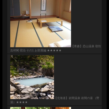
【青森】恐山温泉 宿坊
吉祥閣 宿泊 その1 お部屋編 ★★★★★
【北海道】岩間温泉 岩間の湯 （野
湯）★★★★