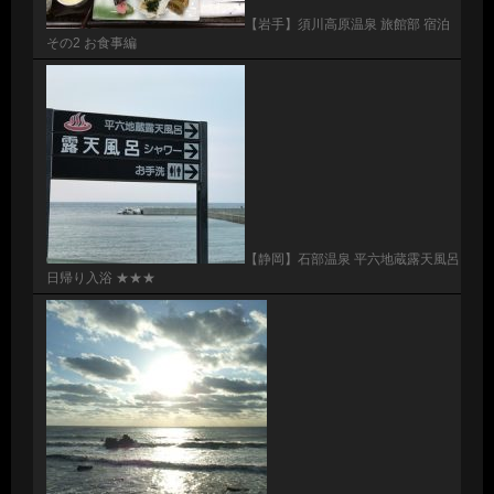
【岩手】須川高原温泉 旅館部 宿泊
その2 お食事編
【静岡】石部温泉 平六地蔵露天風呂
日帰り入浴 ★★★