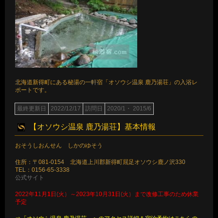
北海道新得町にある秘湯の一軒宿「オソウシ温泉 鹿乃湯荘」の入浴レ
ポートです。
最終更新日
2022/12/17
訪問日
2020/1・ 2015/6
【オソウシ温泉 鹿乃湯荘】基本情報
おそうしおんせん しかのゆそう
住所：〒081-0154 北海道上川郡新得町屈足オソウシ鹿ノ沢330
TEL：0156-65-3338
公式サイト
2022年11月1日(火）～2023年10月31日(火）まで改修工事のため休業
予定