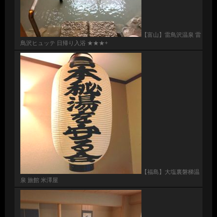
【富山】雷鳥沢温泉 雷
鳥沢ヒュッテ 日帰り入浴 ★★★+
【福島】大塩裏磐梯温
泉 旅館 米澤屋