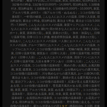
帰り評価）
,
秘湯っ子お気に入りの温泉
,
泉質, 自然湧出
,
宿泊料金別, 1
泊2食付の料金, 1泊2食付10,000円～14,999円
,
宿泊料金別, １泊朝食
付き
,
宿泊料金別, １泊朝食付き, １泊朝食付5,000円～10,000円
,
泉質,
アルカリ性泉, ph9.5～（強アルカリ性・ぬるぬる）
,
ココが自慢の温
泉&宿！, 一軒宿の秘湯
,
こんな人におススメの温泉, 日帰り入浴派
,
宿
泊料金別, 素泊まり料金
,
宿泊料金別, 素泊まり料金, 素泊まり1泊 5,000
円～7,999円
,
こんな人におススメの温泉, 泉質マニアにおススメ
,
こん
な人におススメの温泉, 鄙びた宿が好きな人におススメ
,
日帰り入浴レ
ポート
,
泉質, 源泉掛け流し
,
泉質, 源泉かけ流し・加水・加温なし
,
日帰
り温泉可能, 日帰り口コミ評価
,
都道府県別温泉
,
泉質, 源泉かけ流し・
加温あり
,
こんな人におススメの温泉, 一人旅におススメ
,
こんな人にお
ススメの温泉, グループ旅行におススメ
,
こんな人におススメの温泉, カ
ップルにおススメ
,
ココが自慢の温泉&宿！, 究極の秘湯
,
泉質, 単純温
泉
,
日帰り温泉可能, 個室あり（日帰り入浴）
,
日帰り温泉可能, 休憩室
あり（日帰り入浴）
,
こんな人におススメの温泉, 混浴ファンにおスス
メ
,
日帰り温泉可能, 入浴＆食事プランあり（日帰り入浴）
,
こんな人に
おススメの温泉
,
ココが自慢の温泉&宿！, 眺めの良いお風呂
,
お風呂動
画
,
泉質, 硫黄泉
,
ココが自慢の温泉&宿！, 山を眺めながらの露天風呂
,
ココが自慢の温泉&宿！, 川を眺めながらの露天風呂
,
お一人様OKの宿
,
素泊まりあり
,
ココが自慢の温泉&宿！, 新緑が見える露天風呂がある
宿
,
湯治プランあり
,
ココが自慢の温泉&宿！, 紅葉が見える露天風呂が
ある宿
,
ココが自慢の温泉&宿！, 雪見露天風呂がある宿
,
日帰り温泉可
能
,
泉質
,
泉質, アルカリ性泉
,
泉質, ぬる湯（39度以下）
,
ココが自慢の
温泉&宿！, 混浴のある温泉
,
泉質, 冷泉
,
泉質, 飲泉可能
,
ココが自慢の
温泉&宿！
,
会員宿以外の温泉宿
,
ココが自慢の温泉&宿！, お花見がで
きる
,
宿泊料金別
,
ココが自慢の温泉&宿！, 野生動物に会える
,
ココが
自慢の温泉&宿！, 駅から送迎ありの宿
|
タグ :
標高810m
,
上川郡
,
道東