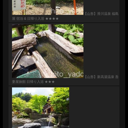
【山形】滑川温泉 福島
屋 宿泊 & 日帰り入浴 ★★★★
【山形】新高湯温泉 吾
妻屋旅館 日帰り入浴 ★★★