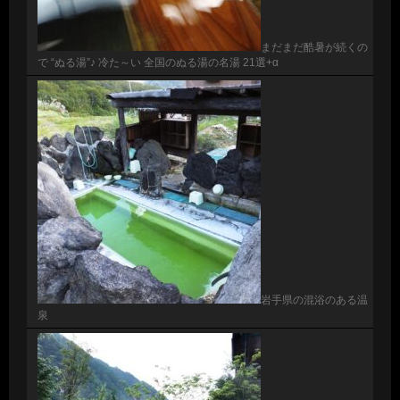
まだまだ酷暑が続くの
で “ぬる湯”♪ 冷た～い 全国のぬる湯の名湯 21選+α
岩手県の混浴のある温
泉