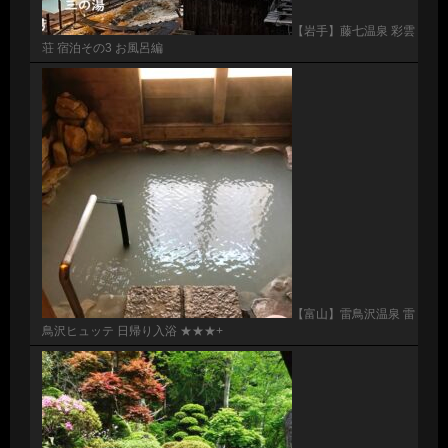
【岩手】藤七温泉 彩雲
荘 宿泊その3 お風呂編
【富山】雷鳥沢温泉 雷
鳥沢ヒュッテ 日帰り入浴 ★★★+