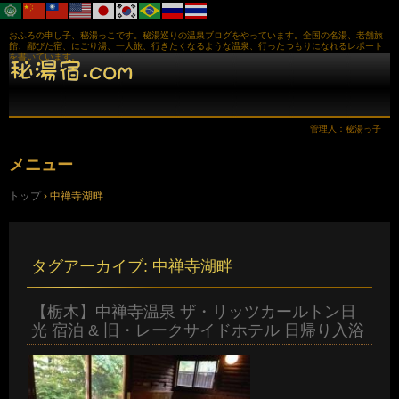
おふろの申し子、秘湯っこです。秘湯巡りの温泉ブログをやっています。全国の名湯、老舗旅
館、鄙びた宿、にごり湯、一人旅、行きたくなるような温泉、行ったつもりになれるレポート
を書いています。
管理人：秘湯っ子
メニュー
コ
トップ
›
中禅寺湖畔
ン
テ
ン
ツ
へ
タグアーカイブ:
中禅寺湖畔
ス
キ
ッ
【栃木】中禅寺温泉 ザ・リッツカールトン日
プ
光 宿泊 & 旧・レークサイドホテル 日帰り入浴