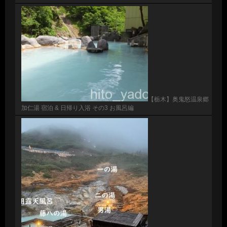
【栃木】奥鬼怒温泉郷
加仁湯 宿泊 & 日帰り入浴 その3 お風呂編