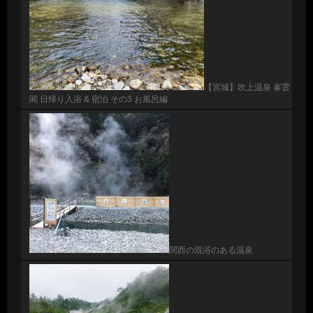
【宮城】吹上温泉 峯雲
閣 日帰り入浴 & 宿泊 その3 お風呂編
関西の混浴のある温泉