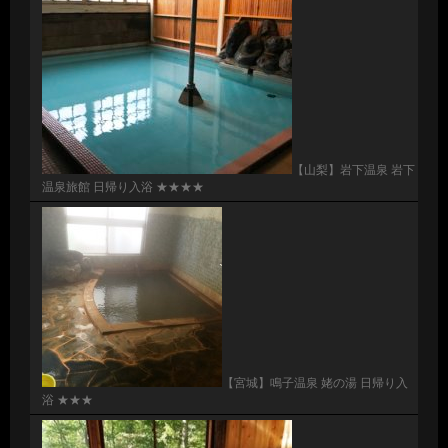
【山梨】岩下温泉 岩下
温泉旅館 日帰り入浴 ★★★★
【宮城】鳴子温泉 姥の湯 日帰り入
浴 ★★★