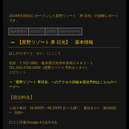
2014年5月8日にオープンした星野リゾート「界 日光」の偵察レポート
です。
最終更新日
2020/7/1
訪問日
2014/5月中旬
【星野リゾート 界 日光】 基本情報
ほしのりぞーと かい にっこう
住所：〒321-1661 栃木県日光市中宮祠２４８２－１
TEL:050-3786-0099（星野リゾート予約センター）
公式サイト
⇒「星野リゾート 界日光」へのアクセス詳細＆宿泊予約はこちらのペ
ージへ
【宿泊料金】
１泊２食付 26,800円～66,200円 お一人様〇 素泊まり× 湯治対応
× 自炊×
口コミ評価:Google 4.2点/5.0点