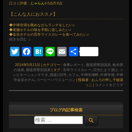
口コミ評価：
じゃらん
4.0点/5.0点
【こんな人におススメ】
◆中禅寺湖を眺めながらランチをしたい♪
◆老舗ホテルの味を手軽に楽しみたい♪
◆金谷ホテルの百年ライスカレーを食べてみたい♪
続きを読む
→
Twitter
Facebook
Hatena
Line
Email
共
有
2014年5月11日
|
カテゴリー :
食事レポート
,
都道府県別温泉, 栃木県
の温泉
,
都道府県別温泉
|
タグ :
百年ライスカレー
,
日光たまり漬け
,
コ
ンビネーションサラダ
,
国道120号
,
カフェ
,
中禅寺湖畔
,
中禅寺湖
,
中禅
寺金谷ホテル
,
コーヒーハウスユーコン
|
投稿者 : おふろの申し子秘湯
っこ
|
コメントをどうぞ
ブログ内記事検索