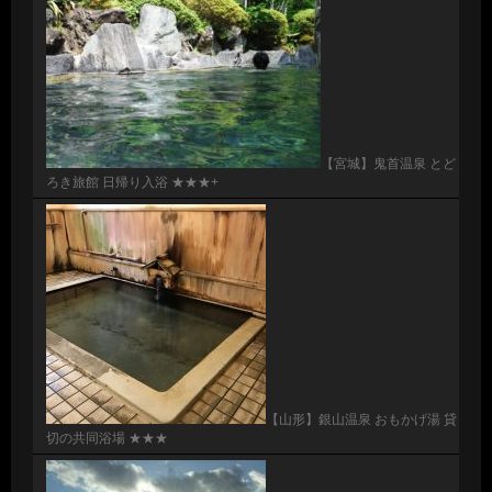
【宮城】鬼首温泉 とど
ろき旅館 日帰り入浴 ★★★+
【山形】銀山温泉 おもかげ湯 貸
切の共同浴場 ★★★