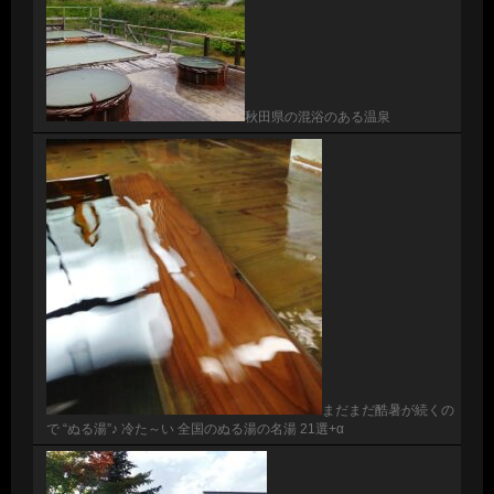
秋田県の混浴のある温泉
まだまだ酷暑が続くの
で “ぬる湯”♪ 冷た～い 全国のぬる湯の名湯 21選+α