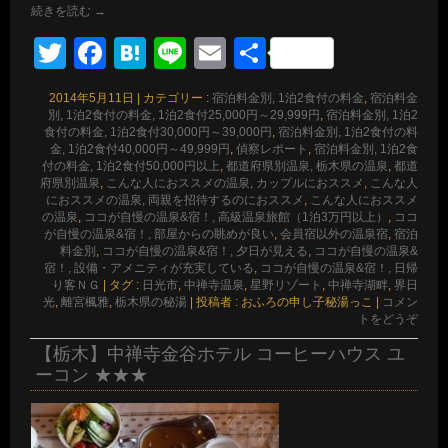
続きを読む
→
Twitter
Facebook
Hatena
Line
Email
共
有
2014年5月11日
|
カテゴリー :
宿泊料金別, 1泊2食付の料金
,
宿泊料金
別, 1泊2食付の料金, 1泊2食付25,000円～29,999円
,
宿泊料金別, 1泊2
食付の料金, 1泊2食付30,000円～39,000円
,
宿泊料金別, 1泊2食付の料
金, 1泊2食付40,000円～49,999円
,
偵察レポート
,
宿泊料金別, 1泊2食
付の料金, 1泊2食付50,000円以上
,
都道府県別温泉, 栃木県の温泉
,
都道
府県別温泉
,
こんな人におススメの温泉, カップルにおススメ
,
こんな人
におススメの温泉, 両親を招待するのにおススメ
,
こんな人におススメ
の温泉
,
ココが自慢の温泉&宿！, 高級温泉旅館（1泊3万円以上）
,
ココ
が自慢の温泉&宿！, 部屋からの眺めが良い
,
会員宿以外の温泉宿
,
宿泊
料金別
,
ココが自慢の温泉&宿！, 夕日が見える
,
ココが自慢の温泉&
宿！, 設備・アメニティが充実している
,
ココが自慢の温泉&宿！, 日帰
り客ＮＧ
|
タグ :
日光市
,
中禅寺温泉
,
星野リゾート
,
中禅寺湖畔
,
界日
光
,
離宮楓雅
,
栃木県の秘湯
|
投稿者 : おふろの申し子秘湯っこ
|
コメン
トをどうぞ
【栃木】中禅寺金谷ホテル コーヒーハウス ユ
ーコン ★★★