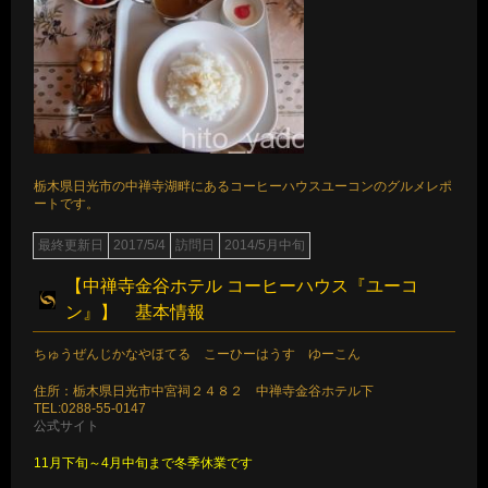
栃木県日光市の中禅寺湖畔にあるコーヒーハウスユーコンのグルメレポ
ートです。
最終更新日
2017/5/4
訪問日
2014/5月中旬
【中禅寺金谷ホテル コーヒーハウス『ユーコ
ン』】 基本情報
ちゅうぜんじかなやほてる こーひーはうす ゆーこん
住所：栃木県日光市中宮祠２４８２ 中禅寺金谷ホテル下
TEL:0288-55-0147
公式サイト
11月下旬～4月中旬まで冬季休業です