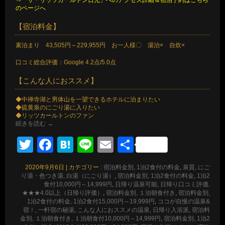
⇒「ザ・リッツカールトン日光」へのアクセス詳細＆宿泊予約はこちら
のページへ
【宿泊料金】
素泊まり 43,505円～229,955円 お一人様〇 湯治× 自炊×
口コミ総合評価：Google 4.2点/5.0点
【こんな人におススメ】
◆中禅寺湖と男体山を一望できるホテルに泊まりたい
◆硫黄泉のにごり湯に入りたい
◆リッツカールトンのファン
続きを読む
→
Twitter
Facebook
Hatena
Line
Email
共
有
2020年9月6日
|
カテゴリー :
宿泊料金別, 1泊2食付の料金
,
泉質, にご
り湯・色つき湯, 白湯（にごり湯）
,
宿泊料金別, 1泊2食付の料金, 1泊2
食付10,000円～14,999円
,
日帰り温泉可能, 日帰り口コミ評価,
★★★4.0以上（日帰り評価）
,
宿泊料金別, １泊朝食付き
,
宿泊料金別,
1泊2食付の料金, 1泊2食付15,000円～19,999円
,
ココが自慢の温泉&
宿！, 一軒宿の秘湯
,
こんな人におススメの温泉, 日帰り入浴派
,
宿泊料
金別, １泊朝食付き, １泊朝食付10,000円～14,999円
,
宿泊料金別, 1泊2