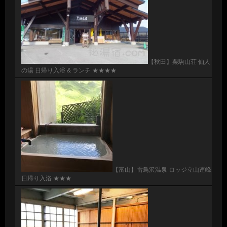
【秋田】栗駒山荘 仙人
の湯 日帰り入浴 & ランチ ★★★★
【富山】雷鳥沢温泉 ロッジ立山連峰
日帰り入浴 ★★★