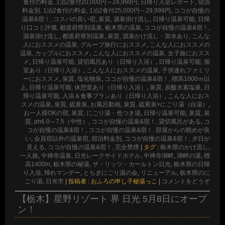
食付の料金, 1泊2食付20,000円～24,999円
,
日帰り入浴レポート
,
宿泊
料金別, 1泊2食付の料金, 1泊2食付25,000円～29,999円
,
ココが自慢の
温泉&宿！, コスパの良い宿
,
泉質, 源泉掛け流し
,
日帰り温泉可能, 日帰
り口コミ評価
,
都道府県別温泉, 栃木県の温泉
,
ココが自慢の温泉&宿！,
源泉掛け流し
,
都道府県別温泉
,
泉質, 源泉かけ流し・加水あり
,
こんな
人におススメの温泉, グループ旅行におススメ
,
こんな人におススメの
温泉, カップルにおススメ
,
こんな人におススメの温泉, 女子旅におスス
メ
,
日帰り温泉可能, 貸切風呂あり（日帰り入浴）
,
日帰り温泉可能, 個
室あり（日帰り入浴）
,
こんな人におススメの温泉, 子供連れファミリ
ーにおススメ
,
泉質, 塩化物泉
,
ココが自慢の温泉&宿！, 標高1000ｍ以
上
,
日帰り温泉可能, 休憩室あり（日帰り入浴）
,
泉質, 炭酸水素塩泉
,
日
帰り温泉可能, 入浴＆食事プランあり（日帰り入浴）
,
こんな人におス
スメの温泉
,
泉質, 硫黄泉
,
お風呂動画
,
泉質, 硫黄泉×にごり湯（白湯）
,
お一人様OKの宿
,
泉質, にごり湯・色つき湯
,
日帰り温泉可能
,
泉質
,
泉
質, ph6.0～7.5（中性）
,
ココが自慢の温泉&宿！, 貸切風呂がある
,
コ
コが自慢の温泉&宿！
,
ココが自慢の温泉&宿！, 部屋からの眺めが良
い
,
会員宿以外の温泉宿
,
宿泊料金別
,
ココが自慢の温泉&宿！, 夕日が
見える
,
ココが自慢の温泉&宿！, 完全禁煙
|
タグ :
栃木県のかけ流し
,
一人旅
,
中禅寺温泉
,
日光レークサイドホテル
,
中禅寺湖畔
,
湖畔の湯
,
標
高1400m
,
栃木県の秘湯
,
ザ・リッツ・カールトン日光
,
栃木県の日帰
り入浴
,
帰れマンデー
,
とちぎにごり湯の会
,
リニューアル
,
栃木県のに
ごり湯
,
日光市
|
投稿者 : おふろの申し子秘湯っこ
|
コメントをどうぞ
【栃木】星野リゾート 界 日光 5月8日にオープ
ン！