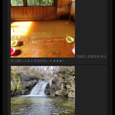
【福島】赤湯温泉 好山
荘 日帰り入浴 & 宿泊読者レポ ★★★+