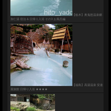
【栃木】奥鬼怒温泉郷
加仁湯 宿泊 & 日帰り入浴 その3 お風呂編
【福島】高湯温泉 安達
屋旅館 日帰り入浴 ★★★★