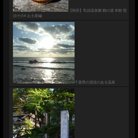
【秋田】乳頭温泉郷 鶴の湯 本館 宿
泊その4 お土産編
千葉県の混浴のある温泉