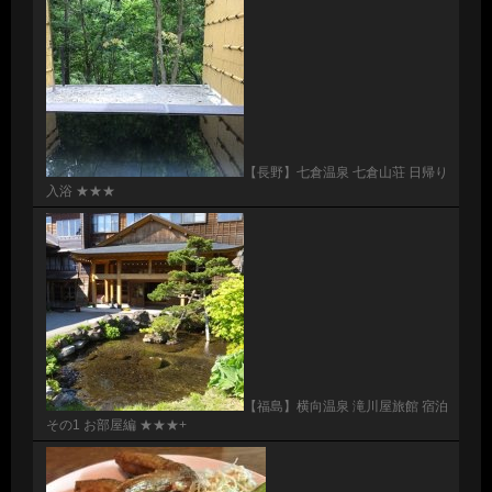
【長野】七倉温泉 七倉山荘 日帰り
入浴 ★★★
【福島】横向温泉 滝川屋旅館 宿泊
その1 お部屋編 ★★★+