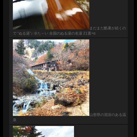
まだまだ酷暑が続くの
で “ぬる湯”♪ 冷た～い 全国のぬる湯の名湯 21選+α
山形県の混浴のある温
泉