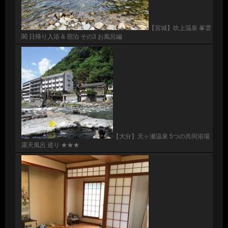
【宮城】吹上温泉 峯雲
閣 日帰り入浴 & 宿泊 その3 お風呂編
【大分】天ヶ瀬温泉 5つの共同浴場
露天風呂 巡り ★★★