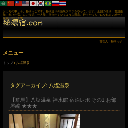
おふろの申し子、秘湯っこです。秘湯巡りの温泉ブログをやっています。全国の名湯、老舗旅
館、鄙びた宿、にごり湯、一人旅、行きたくなるような温泉、行ったつもりになれるレポート
を書いています。
管理人：秘湯っ子
メニュー
コ
トップ
›
八塩温泉
ン
テ
ン
ツ
へ
タグアーカイブ:
八塩温泉
ス
キ
ッ
【群馬】八塩温泉 神水館 宿泊レポ その1 お部
プ
屋編 ★★★