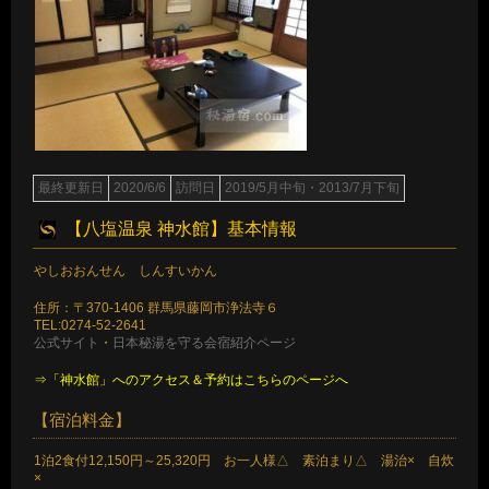
最終更新日
2020/6/6
訪問日
2019/5月中旬・2013/7月下旬
【八塩温泉 神水館】基本情報
やしおおんせん しんすいかん
住所：〒370-1406 群馬県藤岡市浄法寺６
TEL:0274-52-2641
公式サイト
・
日本秘湯を守る会宿紹介ページ
⇒「神水館」へのアクセス＆予約はこちらのページへ
【宿泊料金】
1泊2食付12,150円～25,320円 お一人様△ 素泊まり△ 湯治× 自炊
×