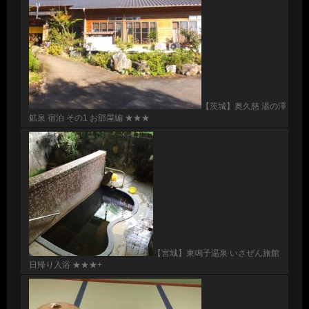
【茨城】奥久慈 湯の澤
鉱泉 宿泊 その1 お部屋編 ★★★
【宮城】東鳴子温泉 いさぜん旅館
日帰り入浴 ★★★+