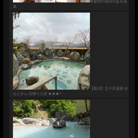
青森県の混浴のある温
泉
【新潟】五十沢温泉 ゆ
もとかん 日帰り入浴 ★★★+