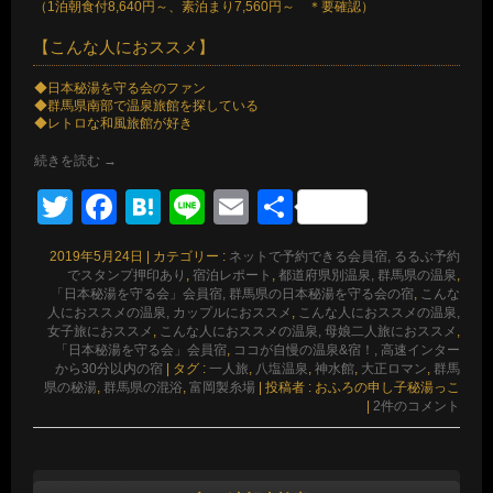
（1泊朝食付8,640円～、素泊まり7,560円～ ＊要確認）
【こんな人におススメ】
◆日本秘湯を守る会のファン
◆群馬県南部で温泉旅館を探している
◆レトロな和風旅館が好き
続きを読む
→
Twitter
Facebook
Hatena
Line
Email
共
有
2019年5月24日
|
カテゴリー :
ネットで予約できる会員宿, るるぶ予約
でスタンプ押印あり
,
宿泊レポート
,
都道府県別温泉, 群馬県の温泉
,
「日本秘湯を守る会」会員宿, 群馬県の日本秘湯を守る会の宿
,
こんな
人におススメの温泉, カップルにおススメ
,
こんな人におススメの温泉,
女子旅におススメ
,
こんな人におススメの温泉, 母娘二人旅におススメ
,
「日本秘湯を守る会」会員宿
,
ココが自慢の温泉&宿！, 高速インター
から30分以内の宿
|
タグ :
一人旅
,
八塩温泉
,
神水館
,
大正ロマン
,
群馬
県の秘湯
,
群馬県の混浴
,
富岡製糸場
|
投稿者 : おふろの申し子秘湯っこ
|
2件のコメント