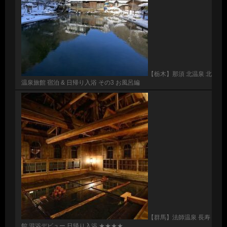
【栃木】那須 北温泉 北
温泉旅館 宿泊 & 日帰り入浴 その3 お風呂編
【群馬】法師温泉 長寿
館 混浴デビュー 日帰り入浴 ★★★★