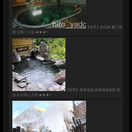
【岩手】鉛温泉 藤三旅
館 日帰り入浴 ★★★+
【長野】坂巻温泉 坂巻温泉旅館 宿
泊 & 日帰り入浴 ★★★+