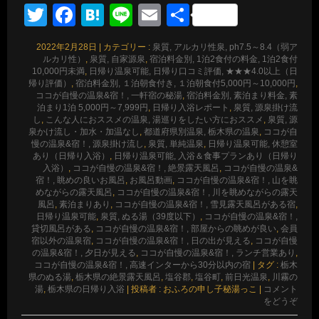
Twitter
Facebook
Hatena
Line
Email
共
有
2022年2月28日
|
カテゴリー :
泉質, アルカリ性泉, ph7.5～8.4（弱ア
ルカリ性）
,
泉質, 自家源泉
,
宿泊料金別, 1泊2食付の料金, 1泊2食付
10,000円未満
,
日帰り温泉可能, 日帰り口コミ評価, ★★★4.0以上（日
帰り評価）
,
宿泊料金別, １泊朝食付き, １泊朝食付5,000円～10,000円
,
ココが自慢の温泉&宿！, 一軒宿の秘湯
,
宿泊料金別, 素泊まり料金, 素
泊まり1泊 5,000円～7,999円
,
日帰り入浴レポート
,
泉質, 源泉掛け流
し
,
こんな人におススメの温泉, 湯巡りをしたい方におススメ
,
泉質, 源
泉かけ流し・加水・加温なし
,
都道府県別温泉, 栃木県の温泉
,
ココが自
慢の温泉&宿！, 源泉掛け流し
,
泉質, 単純温泉
,
日帰り温泉可能, 休憩室
あり（日帰り入浴）
,
日帰り温泉可能, 入浴＆食事プランあり（日帰り
入浴）
,
ココが自慢の温泉&宿！, 絶景露天風呂
,
ココが自慢の温泉&
宿！, 眺めの良いお風呂
,
お風呂動画
,
ココが自慢の温泉&宿！, 山を眺
めながらの露天風呂
,
ココが自慢の温泉&宿！, 川を眺めながらの露天
風呂
,
素泊まりあり
,
ココが自慢の温泉&宿！, 雪見露天風呂がある宿
,
日帰り温泉可能
,
泉質, ぬる湯（39度以下）
,
ココが自慢の温泉&宿！,
貸切風呂がある
,
ココが自慢の温泉&宿！, 部屋からの眺めが良い
,
会員
宿以外の温泉宿
,
ココが自慢の温泉&宿！, 日の出が見える
,
ココが自慢
の温泉&宿！, 夕日が見える
,
ココが自慢の温泉&宿！, ランチ営業あり
,
ココが自慢の温泉&宿！, 高速インターから30分以内の宿
|
タグ :
栃木
県のぬる湯
,
栃木県の絶景露天風呂
,
塩谷郡
,
塩谷町
,
前日光温泉
,
川霧の
湯
,
栃木県の日帰り入浴
|
投稿者 : おふろの申し子秘湯っこ
|
コメント
をどうぞ