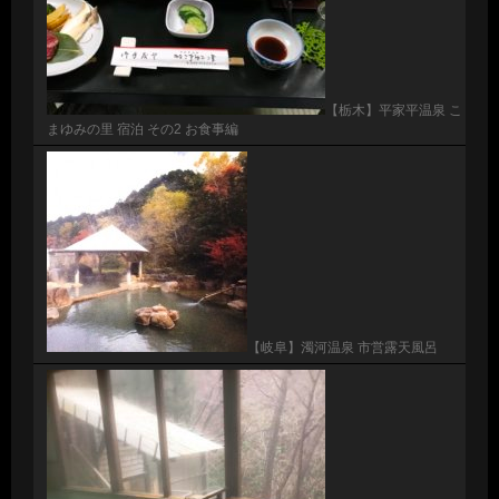
【栃木】平家平温泉 こ
まゆみの里 宿泊 その2 お食事編
【岐阜】濁河温泉 市営露天風呂