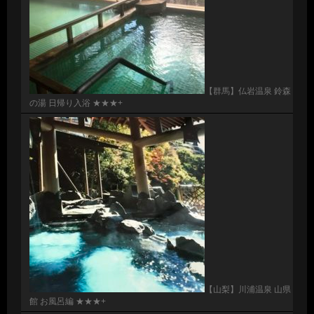
【群馬】仏岩温泉 鈴森
の湯 日帰り入浴 ★★★+
【山梨】川浦温泉 山県
館 お風呂編 ★★★+