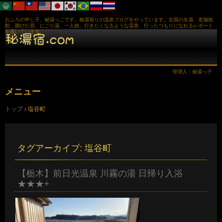
おふろの申し子、秘湯っこです。秘湯巡りの温泉ブログをやっています。全国の名湯、老舗旅
館、鄙びた宿、にごり湯、一人旅、行きたくなるような温泉、行ったつもりになれるレポート
を書いています。
管理人：秘湯っ子
メニュー
コ
トップ
›
塩谷町
ン
テ
ン
ツ
へ
タグアーカイブ:
塩谷町
ス
キ
ッ
【栃木】前日光温泉 川霧の湯 日帰り入浴
プ
★★★+