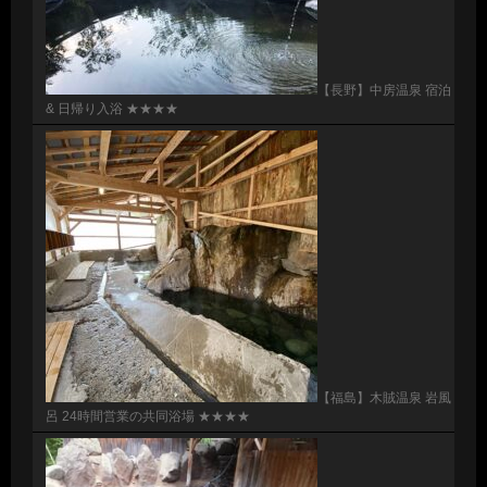
【長野】中房温泉 宿泊
& 日帰り入浴 ★★★★
【福島】木賊温泉 岩風
呂 24時間営業の共同浴場 ★★★★