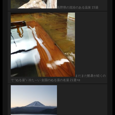
長野県の混浴のある温泉 15湯
まだまだ酷暑が続くの
で “ぬる湯”♪ 冷た～い 全国のぬる湯の名湯 21選+α