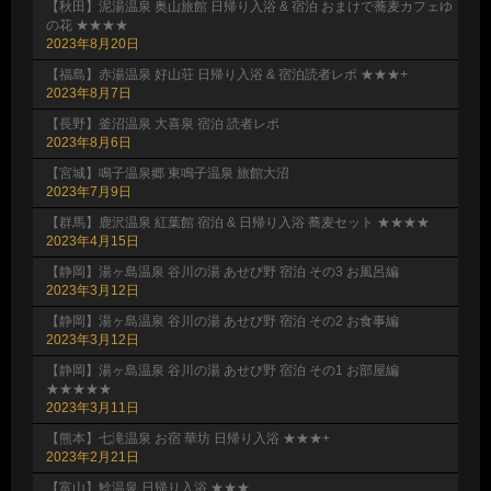
【秋田】泥湯温泉 奥山旅館 日帰り入浴 & 宿泊 おまけで蕎麦カフェゆ
の花 ★★★★
2023年8月20日
【福島】赤湯温泉 好山荘 日帰り入浴 & 宿泊読者レポ ★★★+
2023年8月7日
【長野】釜沼温泉 大喜泉 宿泊 読者レポ
2023年8月6日
【宮城】鳴子温泉郷 東鳴子温泉 旅館大沼
2023年7月9日
【群馬】鹿沢温泉 紅葉館 宿泊 & 日帰り入浴 蕎麦セット ★★★★
2023年4月15日
【静岡】湯ヶ島温泉 谷川の湯 あせび野 宿泊 その3 お風呂編
2023年3月12日
【静岡】湯ヶ島温泉 谷川の湯 あせび野 宿泊 その2 お食事編
2023年3月12日
【静岡】湯ヶ島温泉 谷川の湯 あせび野 宿泊 その1 お部屋編
★★★★★
2023年3月11日
【熊本】七滝温泉 お宿 華坊 日帰り入浴 ★★★+
2023年2月21日
【富山】鯰温泉 日帰り入浴 ★★★