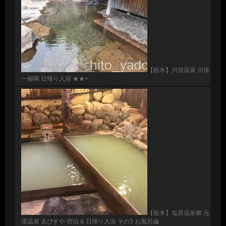
【栃木】川俣温泉 川俣
一柳閣 日帰り入浴 ★★+
【栃木】塩原温泉郷 元
湯温泉 ゑびすや 宿泊 & 日帰り入浴 その3 お風呂編