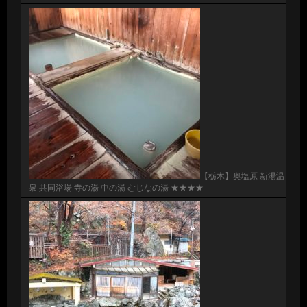
【栃木】奥塩原 新湯温
泉 共同浴場 寺の湯 中の湯 むじなの湯 ★★★★