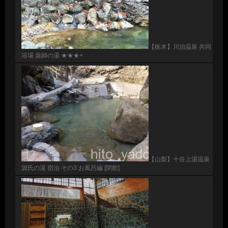
【栃木】川治温泉 共同
浴場 薬師の湯 ★★★+
【山梨】十谷上湯温泉
源氏の湯 宿泊 その3 お風呂編 [閉館]