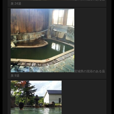
泉 24湯
宮城県の混浴のある温
泉 9湯