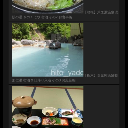
【箱根】芦之湯温泉 美
肌の湯 きのくにや 宿泊 その2 お食事編
【栃木】奥鬼怒温泉郷
加仁湯 宿泊 & 日帰り入浴 その3 お風呂編