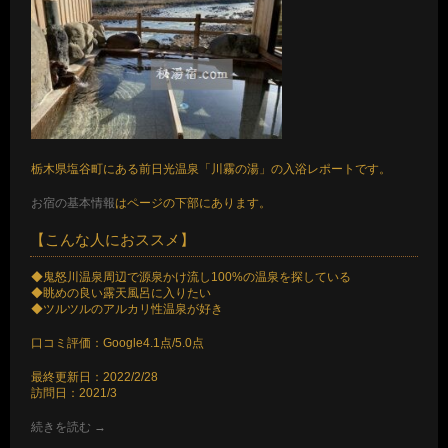
栃木県塩谷町にある前日光温泉「川霧の湯」の入浴レポートです。
お宿の基本情報
はページの下部にあります。
【こんな人におススメ】
◆鬼怒川温泉周辺で源泉かけ流し100%の温泉を探している
◆眺めの良い露天風呂に入りたい
◆ツルツルのアルカリ性温泉が好き
口コミ評価：Google4.1点/5.0点
最終更新日：2022/2/28
訪問日：2021/3
続きを読む
→