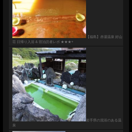
【福島】赤湯温泉 好山
荘 日帰り入浴 & 宿泊読者レポ ★★★+
岩手県の混浴のある温
泉