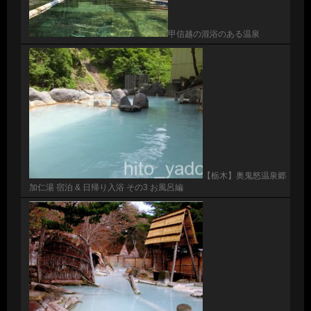
甲信越の混浴のある温泉
【栃木】奥鬼怒温泉郷
加仁湯 宿泊 & 日帰り入浴 その3 お風呂編