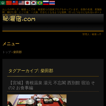
おふろの申し子、秘湯っこです。秘湯巡りの温泉ブログをやっています。全国の名湯、老舗旅
館、鄙びた宿、にごり湯、一人旅、行きたくなるような温泉、行ったつもりになれるレポート
を書いています。
管理人：秘湯っ子
メニュー
コ
トップ
›
柴田郡
ン
テ
ン
ツ
へ
タグアーカイブ:
柴田郡
ス
キ
ッ
【宮城】青根温泉 湯元 不忘閣 西別館 宿泊 そ
プ
の2 お食事編