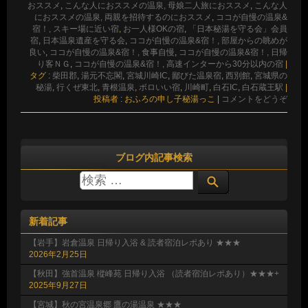
おススメ
,
こんな人におススメの温泉, 母娘二人旅におススメ
,
こんな人
におススメの温泉, 両親を招待するのにおススメ
,
ココが自慢の温泉&
宿！, スキー場に近い宿
,
お一人様OKの宿
,
「日本秘湯を守る会」会員
宿
,
日本温泉遺産を守る会
,
ココが自慢の温泉&宿！, 部屋からの眺めが
良い
,
ココが自慢の温泉&宿！, 食事自慢
,
ココが自慢の温泉&宿！, 日帰
り客ＮＧ
,
ココが自慢の温泉&宿！, 高速インターから30分以内の宿
|
タグ :
柴田郡
,
湯元不忘閣
,
宮城川崎IC
,
鄙びた温泉宿
,
西別館
,
宮城県の
秘湯
,
行くぜ東北
,
青根温泉
,
ボロいい宿
,
川崎町
,
白石IC
,
白石蔵王駅
|
投稿者 : おふろの申し子秘湯っこ
|
コメントをどうぞ
ブログ内記事検索
新着記事
【岩手】岩倉温泉 日帰り入浴 & 読者宿泊レポあり ★★★
2026年2月25日
【秋田】強首温泉 樅峰苑 日帰り入浴 （読者宿泊レポあり）★★★+
2025年9月27日
【宮城】秋の宮温泉郷 鷹の湯温泉 ★★★