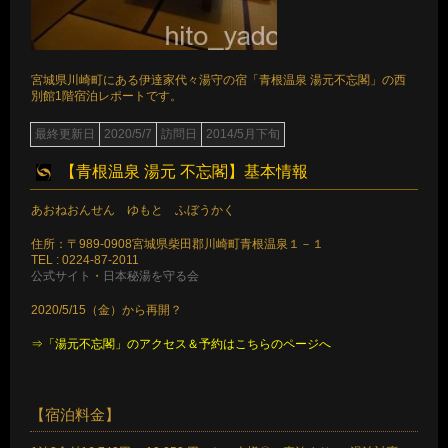
宮城県川崎町にある伊達家代々湯守の宿「青根温泉 湯元不忘閣」の西
別館1階宿泊レポートです。
最終更新日
2020/5/7
訪問日
2014/5月下旬
【青根温泉 湯元 不忘閣】基本情報
あおねおんせん ゆもと ふぼうかく
住所：〒989-0908宮城県柴田郡川崎町青根温泉１－１
TEL : 0224-87-2011
公式サイト
・
日本秘湯を守る会
2020/5/15（金）から再開？
⇒「湯元不忘閣」のアクセス＆予約はこちらのページへ
【宿泊料金】