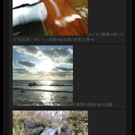
まだまだ酷暑が続くの
で “ぬる湯”♪ 冷た～い 全国のぬる湯の名湯 21選+α
千葉県の混浴のある温泉