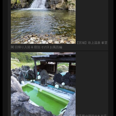
【宮城】吹上温泉 峯雲
閣 日帰り入浴 & 宿泊 その3 お風呂編
岩手県の混浴のある温