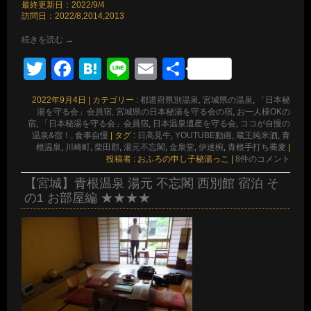
最終更新日：2022/9/4
訪問日：2022/8,2014,2013
続きを読む
→
Twitter
Facebook
Hatena
Line
Email
共
有
2022年9月4日
|
カテゴリー :
都道府県別温泉, 宮城県の温泉
,
「日本秘
湯を守る会」会員宿, 宮城県の日本秘湯を守る会の宿
,
お一人様OKの
宿
,
「日本秘湯を守る会」会員宿
,
日本温泉遺産を守る会
,
ココが自慢の
温泉&宿！, 食事自慢
|
タグ :
日高見牛
,
YOUTUBE動画
,
蔵王純米酒
,
青
根温泉
,
川崎町
,
柴田郡
,
湯元不忘閣
,
金泉堂
,
伊達椀
,
青根手打ち蕎麦
|
投稿者 : おふろの申し子秘湯っこ
|
8件のコメント
【宮城】青根温泉 湯元 不忘閣 西別館 宿泊 そ
の1 お部屋編 ★★★★