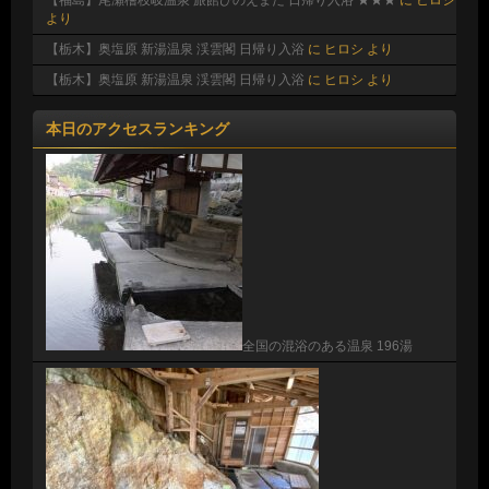
より
【栃木】奥塩原 新湯温泉 渓雲閣 日帰り入浴
に
ヒロシ
より
【栃木】奥塩原 新湯温泉 渓雲閣 日帰り入浴
に
ヒロシ
より
本日のアクセスランキング
全国の混浴のある温泉 196湯