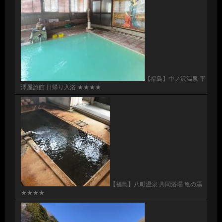
【福島】中ノ沢温泉 平
澤屋旅館 日帰り入浴 ★★★★
【福島】八町温泉 共同浴場 亀の湯
★★★★