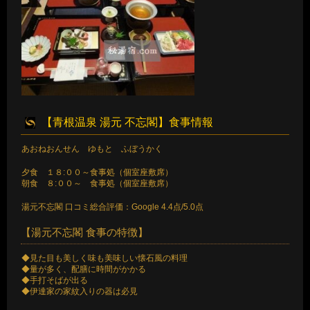
【青根温泉 湯元 不忘閣】食事情報
あおねおんせん ゆもと ふぼうかく
夕食 １８:００～食事処（個室座敷席）
朝食 ８:００～ 食事処（個室座敷席）
湯元不忘閣 口コミ総合評価：Google 4.4点/5.0点
【湯元不忘閣 食事の特徴】
◆見た目も美しく味も美味しい懐石風の料理
◆量が多く、配膳に時間がかかる
◆手打そばが出る
◆伊達家の家紋入りの器は必見