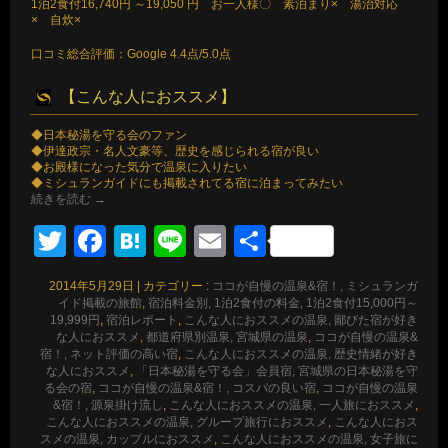
1泊2食付16,740円 ～19,050 円 お一人様〇 素泊まり× 湯治対応
× 自炊×
口コミ総合評価：Google 4.4点/5.0点
【こんな人におススメ】
◆日本秘湯を守る会のファン
◆伊達政宗・名人文豪等、歴史を感じられる宿が良い
◆お殿様になった気分で温泉に入りたい
◆ミシュランガイドにも掲載されてる宿に泊まってみたい
続きを読む
→
Twitter
Facebook
Hatena
Line
Email
共
有
2014年5月29日
|
カテゴリー :
ココが自慢の温泉&宿！, ミシュランガ
イド掲載の旅館
,
宿泊料金別, 1泊2食付の料金, 1泊2食付15,000円～
19,999円
,
宿泊レポート
,
こんな人におススメの温泉, 鄙びた宿が好き
な人におススメ
,
都道府県別温泉, 宮城県の温泉
,
ココが自慢の温泉&
宿！, ネット評価の高い宿
,
こんな人におススメの温泉, 歴史情緒が好き
な人におススメ
,
「日本秘湯を守る会」会員宿, 宮城県の日本秘湯を守
る会の宿
,
ココが自慢の温泉&宿！, コスパの良い宿
,
ココが自慢の温泉
&宿！, 源泉掛け流し
,
こんな人におススメの温泉, 一人旅におススメ
,
こんな人におススメの温泉, グループ旅行におススメ
,
こんな人におス
スメの温泉, カップルにおススメ
,
こんな人におススメの温泉, 女子旅に