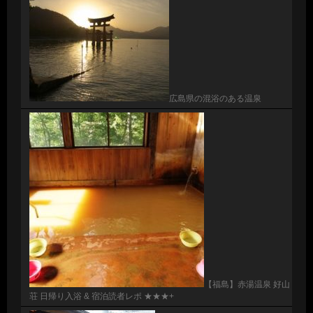
広島県の混浴のある温泉
【福島】赤湯温泉 好山
荘 日帰り入浴 & 宿泊読者レポ ★★★+