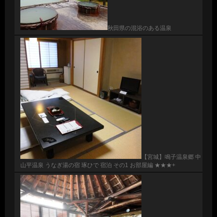
秋田県の混浴のある温泉
【宮城】鳴子温泉郷 中
山平温泉 うなぎ湯の宿 琢ひで 宿泊 その1 お部屋編 ★★★+