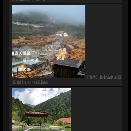
【岩手】藤七温泉 彩雲
荘 宿泊その3 お風呂編