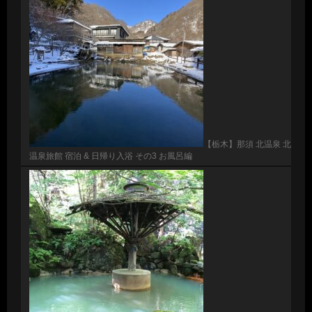
【栃木】那須 北温泉 北
温泉旅館 宿泊 & 日帰り入浴 その3 お風呂編