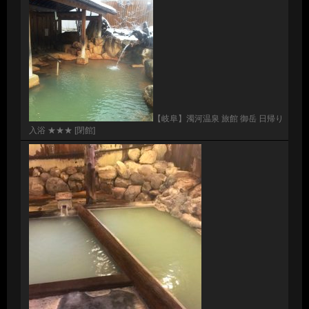
【岐阜】濁河温泉 旅館 御岳 日帰り
入浴 ★★★ [閉館]