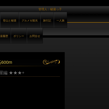
管理人：秘湯っ子
登山と秘湯
グルメ＆観光
旅行記
一人旅
湯履歴
ポリシー
お問合せ
600m
屋編 ★★★+