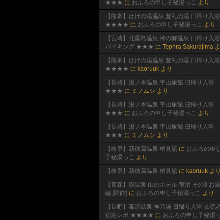
★★★
に
おふろの申し子秘湯っこ
より
【熊本】はげの湯温泉 豊礼の湯 日帰り入浴
★★★★
に
おふろの申し子秘湯っこ
より
【宮崎】北霧島温泉 神の郷温泉 日帰り入浴
バイキング ★★★
に
Tephra Sakurajima
よ
【熊本】はげの湯温泉 豊礼の湯 日帰り入浴
★★★★
に
kaoruuk
より
【長崎】湯ノ本温泉 平山旅館 日帰り入浴
★★★
に
ミノムシ
より
【長崎】湯ノ本温泉 平山旅館 日帰り入浴
★★★
に
おふろの申し子秘湯っこ
より
【長崎】湯ノ本温泉 平山旅館 日帰り入浴
★★★
に
ミノムシ
より
【岐阜】新穂高温泉 槍見舘
に
おふろの申
子秘湯っこ
より
【岐阜】新穂高温泉 槍見舘
に
kaoruuk
よ
【青森】嶽温泉 山のホテル 宿泊 その3 お
編 [閉館]
に
おふろの申し子秘湯っこ
より
【長野】毒沢鉱泉 神乃湯 日帰り入浴 ＆読
宿泊レポ ★★★★
に
おふろの申し子秘湯