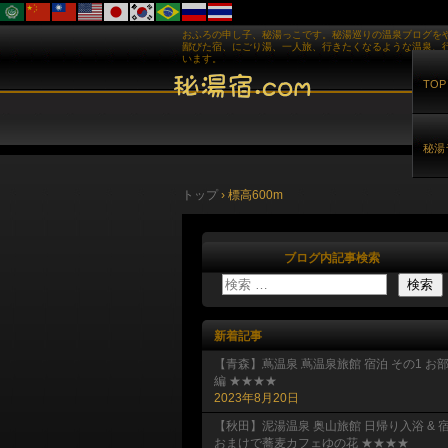
おふろの申し子、秘湯っこです。秘湯巡りの温泉ブログを
鄙びた宿、にごり湯、一人旅、行きたくなるような温泉、
います。
TOP
秘湯
トップ
›
標高600m
ブログ内記事検索
新着記事
【青森】蔦温泉 蔦温泉旅館 宿泊 その1 お
編 ★★★★
2023年8月20日
【秋田】泥湯温泉 奥山旅館 日帰り入浴 & 
おまけで蕎麦カフェゆの花 ★★★★