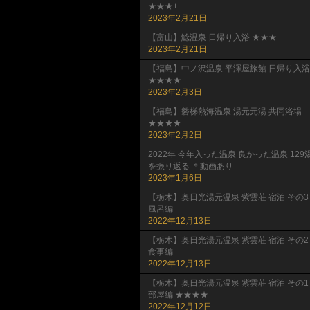
★★★+
2023年2月21日
【富山】鯰温泉 日帰り入浴 ★★★
2023年2月21日
【福島】中ノ沢温泉 平澤屋旅館 日帰り入浴
★★★★
2023年2月3日
【福島】磐梯熱海温泉 湯元元湯 共同浴場
★★★★
2023年2月2日
2022年 今年入った温泉 良かった温泉 129
を振り返る ＊動画あり
2023年1月6日
【栃木】奥日光湯元温泉 紫雲荘 宿泊 その3
風呂編
2022年12月13日
【栃木】奥日光湯元温泉 紫雲荘 宿泊 その2
食事編
2022年12月13日
【栃木】奥日光湯元温泉 紫雲荘 宿泊 その1
部屋編 ★★★★
2022年12月12日