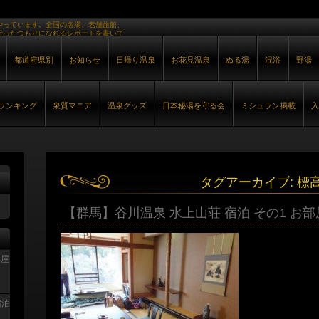
やっています。全国の名湯、老舗旅館、
行ったつもりになれるレポートを書いて
都道府県別
お知らせ
日帰り温泉
お花見温泉
ぬる湯
混浴
野湯
ランキング
泉質マニア
温泉グッズ
日本秘湯を守る会
ミシュラン掲載
入
タグアーカイブ:
標高
【群馬】谷川温泉 水上山荘 宿泊 その1 お部
部屋
宿泊