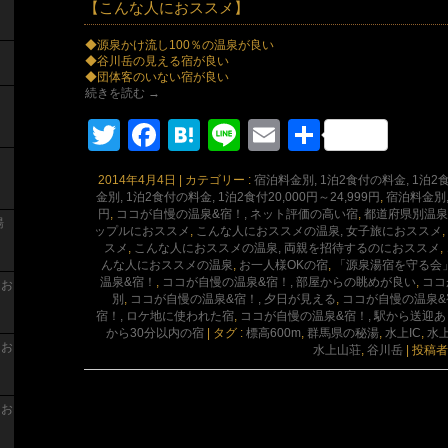
【こんな人におススメ】
◆源泉かけ流し100％の温泉が良い
◆谷川岳の見える宿が良い
◆団体客のいない宿が良い
続きを読む
→
Twitter
Facebook
Hatena
Line
Email
共
有
2014年4月4日
|
カテゴリー :
宿泊料金別, 1泊2食付の料金, 1泊2食付
金別, 1泊2食付の料金, 1泊2食付20,000円～24,999円
,
宿泊料金別, 
円
,
ココが自慢の温泉&宿！, ネット評価の高い宿
,
都道府県別温泉
湯
ップルにおススメ
,
こんな人におススメの温泉, 女子旅におススメ
,
スメ
,
こんな人におススメの温泉, 両親を招待するのにおススメ
,
んな人におススメの温泉
,
お一人様OKの宿
,
「源泉湯宿を守る会
温泉&宿！
,
ココが自慢の温泉&宿！, 部屋からの眺めが良い
,
ココ
 お
別
,
ココが自慢の温泉&宿！, 夕日が見える
,
ココが自慢の温泉&
宿！, ロケ地に使われた宿
,
ココが自慢の温泉&宿！, 駅から送迎
から30分以内の宿
|
タグ :
標高600m
,
群馬県の秘湯
,
水上IC
,
水
 お
水上山荘
,
谷川岳
|
投稿者
 お