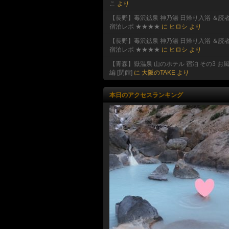
こ
より
【長野】毒沢鉱泉 神乃湯 日帰り入浴 ＆読
宿泊レポ ★★★★
に
ヒロシ
より
【長野】毒沢鉱泉 神乃湯 日帰り入浴 ＆読
宿泊レポ ★★★★
に
ヒロシ
より
【青森】嶽温泉 山のホテル 宿泊 その3 お
編 [閉館]
に
大阪のTAKE
より
本日のアクセスランキング