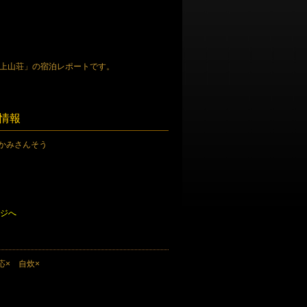
水上山荘」の宿泊レポートです。
本情報
かみさんそう
ージへ
応× 自炊×