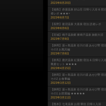
2023年8月20日
【福島】赤湯温泉 好山荘 日帰り入浴 & 宿
者レポ ★★★+
2023年8月7日
【長野】釜沼温泉 大喜泉 宿泊 読者レポ
2023年8月6日
【宮城】鳴子温泉郷 東鳴子温泉 旅館大沼
2023年7月9日
【静岡】湯ヶ島温泉 谷川の湯 あせび野 宿
その3 お風呂編
2023年7月8日
【群馬】鹿沢温泉 紅葉館 宿泊 & 日帰り入
蕎麦セット ★★★★
2023年4月15日
【静岡】湯ヶ島温泉 谷川の湯 あせび野 宿
その2 お食事編
2023年3月12日
【静岡】湯ヶ島温泉 谷川の湯 あせび野 宿
その1 お部屋編 ★★★★★
2023年3月11日
【熊本】七滝温泉 お宿 華坊 日帰り入浴