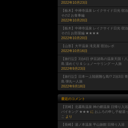
2022年10月23日
【栃木】中禅寺温泉 レイクサイド日光 宿泊
その2 お食事編
2022年10月20日
【栃木】中禅寺温泉 レイクサイド日光 宿泊
その1 お部屋編 ★★★★
2022年10月20日
【山形】大平温泉 滝見屋 宿泊レポ
2022年10月16日
【旅行記】3泊4日 伊豆諸島の温泉天国！八
島 湯めぐり & シュノーケリング 一人旅
2022年9月23日
【旅行記】日本一上陸困難な島!? 2泊3日 
島 弾丸一人旅
2022年9月18日
最近のコメント
【宮崎】北霧島温泉 神の郷温泉 日帰り入浴
バイキング ★★★
に
おふろの申し子秘湯
こ
より
【長崎】湯ノ本温泉 平山旅館 日帰り入浴