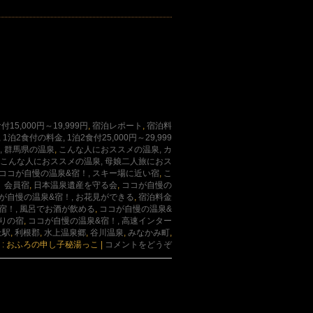
15,000円～19,999円
,
宿泊レポート
,
宿泊料
1泊2食付の料金, 1泊2食付25,000円～29,999
, 群馬県の温泉
,
こんな人におススメの温泉, カ
こんな人におススメの温泉, 母娘二人旅におス
ココが自慢の温泉&宿！, スキー場に近い宿
,
こ
」会員宿
,
日本温泉遺産を守る会
,
ココが自慢の
が自慢の温泉&宿！, お花見ができる
,
宿泊料金
宿！, 風呂でお酒が飲める
,
ココが自慢の温泉&
ありの宿
,
ココが自慢の温泉&宿！, 高速インター
上駅
,
利根郡
,
水上温泉郷
,
谷川温泉
,
みなかみ町
,
 : おふろの申し子秘湯っこ
|
コメントをどうぞ