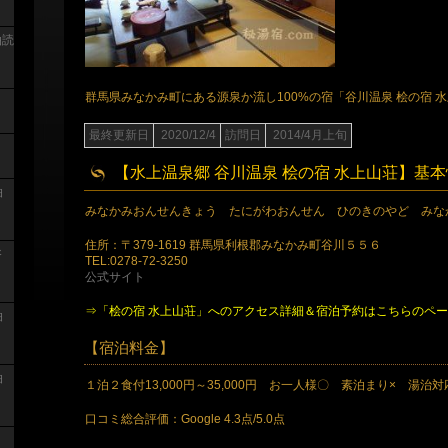
泊読
群馬県みなかみ町にある源泉か流し100%の宿「谷川温泉 桧の宿 
最終更新日
2020/12/4
訪問日
2014/4月上旬
【水上温泉郷 谷川温泉 桧の宿 水上山荘】基
泊
みなかみおんせんきょう たにがわおんせん ひのきのやど みな
住所：〒379-1619 群馬県利根郡みなかみ町谷川５５６
浴
TEL:0278-72-3250
公式サイト
⇒「桧の宿 水上山荘」へのアクセス詳細＆宿泊予約はこちらのペ
泊
【宿泊料金】
泊
１泊２食付13,000円～35,000円 お一人様〇 素泊まり× 湯治対
口コミ総合評価：Google 4.3点/5.0点