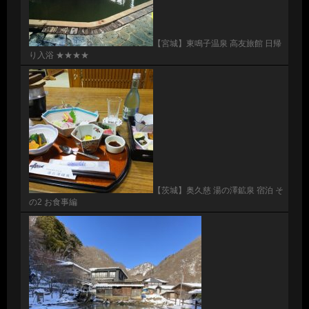
【宮城】東鳴子温泉 高友旅館 日帰
り入浴 ★★★★
【茨城】奥久慈 湯の澤鉱泉 宿泊 そ
の2 お食事編