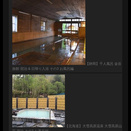
【静岡】千人風呂 金谷
旅館 宿泊 & 日帰り入浴 その3 お風呂編
【北海道】大雪高原温泉 大雪高原山
荘 宿泊 その3 お風呂編