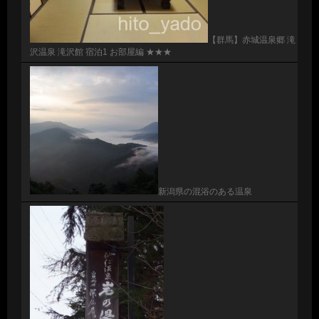
【群馬】赤城温泉郷 滝
沢温泉 滝沢館 宿泊1 お部屋編 ★★★
新潟県の混浴のある温泉