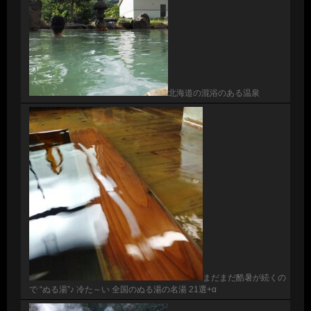
北海道の混浴のある温泉
まだまだ酷暑が続くの
で “ぬる湯”♪ 冷た～い 全国のぬる湯の名湯 21選+α