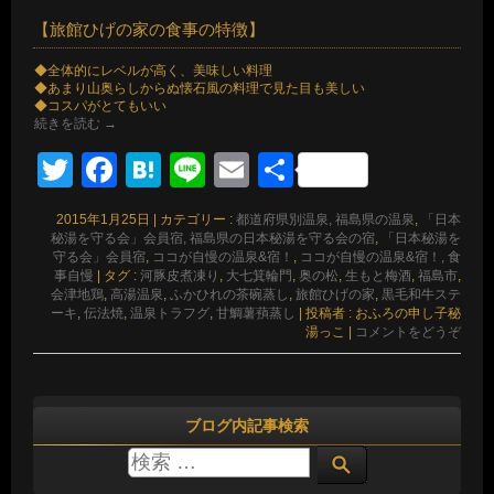
【旅館ひげの家の食事の特徴】
◆全体的にレベルが高く、美味しい料理
◆あまり山奥らしからぬ懐石風の料理で見た目も美しい
◆コスパがとてもいい
続きを読む
→
Twitter
Facebook
Hatena
Line
Email
共
有
2015年1月25日
|
カテゴリー :
都道府県別温泉, 福島県の温泉
,
「日本
秘湯を守る会」会員宿, 福島県の日本秘湯を守る会の宿
,
「日本秘湯を
守る会」会員宿
,
ココが自慢の温泉&宿！
,
ココが自慢の温泉&宿！, 食
事自慢
|
タグ :
河豚皮煮凍り
,
大七箕輪門
,
奥の松
,
生もと梅酒
,
福島市
,
会津地鶏
,
高湯温泉
,
ふかひれの茶碗蒸し
,
旅館ひげの家
,
黒毛和牛ステ
ーキ
,
伝法焼
,
温泉トラフグ
,
甘鯛薯蕷蒸し
|
投稿者 : おふろの申し子秘
湯っこ
|
コメントをどうぞ
ブログ内記事検索