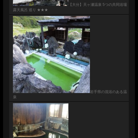
【大分】天ヶ瀬温泉 5つの共同浴場
露天風呂 巡り ★★★
岩手県の混浴のある温
泉