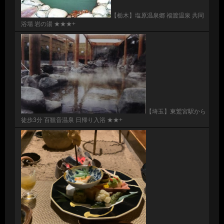
【栃木】塩原温泉郷 福渡温泉 共同
浴場 岩の湯 ★★★+
【埼玉】東鷲宮駅から
徒歩3分 百観音温泉 日帰り入浴 ★★+