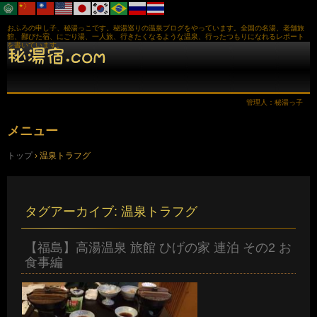
おふろの申し子、秘湯っこです。秘湯巡りの温泉ブログをやっています。全国の名湯、老舗旅
館、鄙びた宿、にごり湯、一人旅、行きたくなるような温泉、行ったつもりになれるレポート
を書いています。
管理人：秘湯っ子
メニュー
コ
トップ
›
温泉トラフグ
ン
テ
ン
ツ
へ
タグアーカイブ:
温泉トラフグ
ス
キ
ッ
【福島】高湯温泉 旅館 ひげの家 連泊 その2 お
プ
食事編