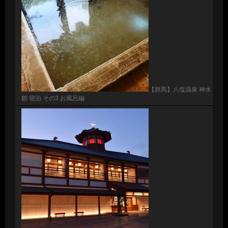
【群馬】八塩温泉 神水
館 宿泊 その3 お風呂編