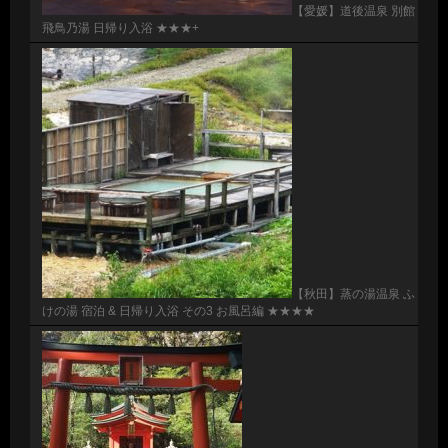
【愛媛】道後温泉 別館
飛鳥乃湯 日帰り入浴 ★★★+
【秋田】蒸の湯温泉 ふ
けの湯 宿泊 & 日帰り入浴 その3 お風呂編 ★★★★