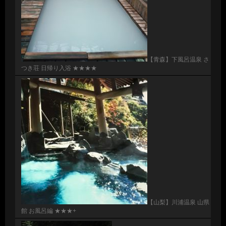
【青森】下風呂温泉 さ
つき荘 日帰り入浴 ★★★★
【山梨】川浦温泉 山県
館 お風呂編 ★★★+