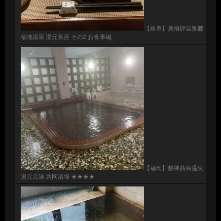
【岐阜】奥飛騨温泉郷
福地温泉 湯元長座 その2 お食事編
【福島】磐梯熱海温泉
湯元元湯 共同浴場 ★★★★