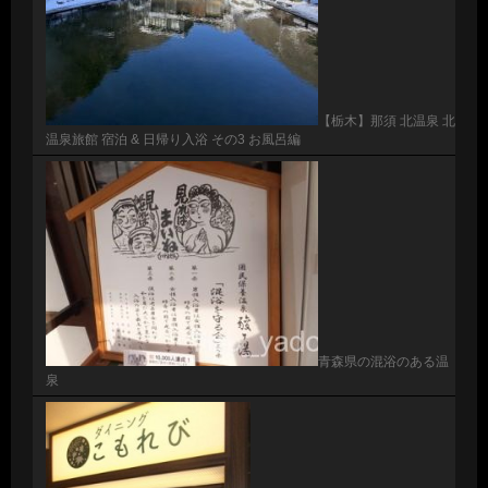
【栃木】那須 北温泉 北
温泉旅館 宿泊 & 日帰り入浴 その3 お風呂編
青森県の混浴のある温
泉