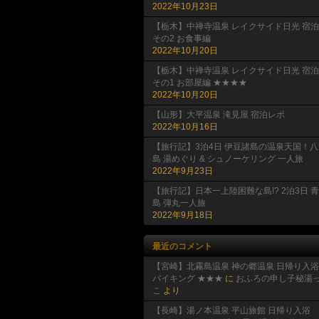
2022年10月23日
【栃木】中禅寺温泉 レイクサイド日光 宿泊
その2 お食事編
2022年10月20日
【栃木】中禅寺温泉 レイクサイド日光 宿泊
その1 お部屋編 ★★★★
2022年10月20日
【山形】大平温泉 滝見屋 宿泊レポ
2022年10月16日
【旅行記】3泊4日 伊豆諸島の温泉天国！八
島 湯めぐり & シュノーケリング 一人旅
2022年9月23日
【旅行記】日本一上陸困難な島!? 2泊3日 
島 弾丸一人旅
2022年9月18日
最近のコメント
【宮崎】北霧島温泉 神の郷温泉 日帰り入浴
バイキング ★★★
に
おふろの申し子秘湯
こ
より
【長崎】湯ノ本温泉 平山旅館 日帰り入浴