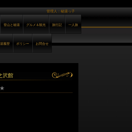
管理人：秘湯っ子
登山と秘湯
グルメ＆観光
旅行記
一人旅
湯履歴
ポリシー
お問合せ
之沢館
★