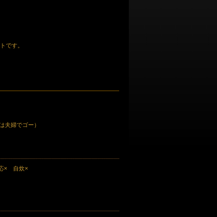
ートです。
（風呂は夫婦でゴー）
応× 自炊×