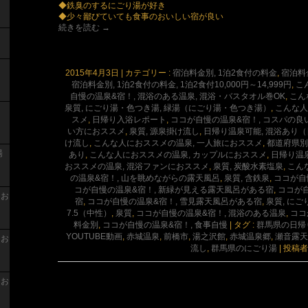
◆鉄臭のするにごり湯が好き
◆少々鄙びていても食事のおいしい宿が良い
続きを読む
→
2015年4月3日
|
カテゴリー :
宿泊料金別, 1泊2食付の料金
,
宿泊料金
宿泊料金別, 1泊2食付の料金, 1泊2食付10,000円～14,999円
,
こ
自慢の温泉&宿！, 混浴のある温泉, 混浴・バスタオル巻OK
,
こん
泉質, にごり湯・色つき湯, 緑湯（にごり湯・色つき湯）
,
こんな人
スメ
,
日帰り入浴レポート
,
ココが自慢の温泉&宿！, コスパの良
い方におススメ
,
泉質, 源泉掛け流し
,
日帰り温泉可能, 混浴あり
け流し
,
こんな人におススメの温泉, 一人旅におススメ
,
都道府県別
湯
あり
,
こんな人におススメの温泉, カップルにおススメ
,
日帰り温
おススメの温泉, 混浴ファンにおススメ
,
泉質, 炭酸水素塩泉
,
こん
の温泉&宿！, 山を眺めながらの露天風呂
,
泉質, 含鉄泉
,
ココが自
コが自慢の温泉&宿！, 新緑が見える露天風呂がある宿
,
ココが
 お
宿
,
ココが自慢の温泉&宿！, 雪見露天風呂がある宿
,
泉質, に
7.5（中性）
,
泉質
,
ココが自慢の温泉&宿！, 混浴のある温泉
,
ココ
料金別
,
ココが自慢の温泉&宿！, 食事自慢
|
タグ :
群馬県の日帰
YOUTUBE動画
,
赤城温泉
,
前橋市
,
湯之沢館
,
赤城温泉郷
,
瀬音露天
 お
流し
,
群馬県のにごり湯
|
投稿者
 お