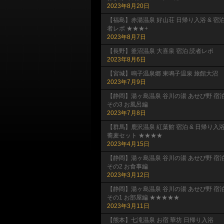
2023年8月20日
【福島】赤湯温泉 好山荘 日帰り入浴 & 宿
者レポ ★★★+
2023年8月7日
【長野】釜沼温泉 大喜泉 宿泊 読者レポ
2023年8月6日
【宮城】鳴子温泉郷 東鳴子温泉 旅館大沼
2023年7月9日
【静岡】湯ヶ島温泉 谷川の湯 あせび野 宿
その3 お風呂編
2023年7月8日
【群馬】鹿沢温泉 紅葉館 宿泊 & 日帰り入
蕎麦セット ★★★★
2023年4月15日
【静岡】湯ヶ島温泉 谷川の湯 あせび野 宿
その2 お食事編
2023年3月12日
【静岡】湯ヶ島温泉 谷川の湯 あせび野 宿
その1 お部屋編 ★★★★★
2023年3月11日
【熊本】七滝温泉 お宿 華坊 日帰り入浴