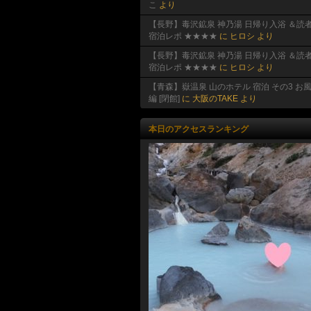
こ
より
【長野】毒沢鉱泉 神乃湯 日帰り入浴 ＆読
宿泊レポ ★★★★
に
ヒロシ
より
【長野】毒沢鉱泉 神乃湯 日帰り入浴 ＆読
宿泊レポ ★★★★
に
ヒロシ
より
【青森】嶽温泉 山のホテル 宿泊 その3 お
編 [閉館]
に
大阪のTAKE
より
本日のアクセスランキング