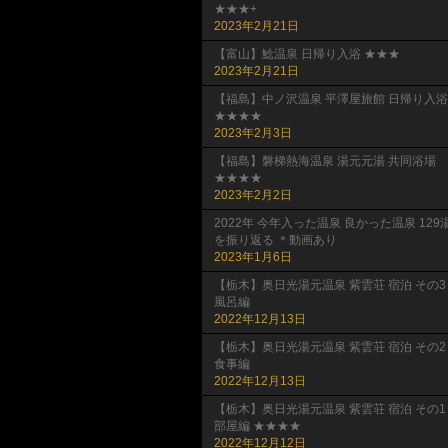
★★★+
2023年2月21日
【富山】鯰温泉 日帰り入浴 ★★★
2023年2月21日
【福島】中ノ沢温泉 平澤屋旅館 日帰り入浴
★★★★
2023年2月3日
【福島】磐梯熱海温泉 湯元元湯 共同浴場
★★★★
2023年2月2日
2022年 今年入った温泉 良かった温泉 129
を振り返る ＊動画あり
2023年1月6日
【栃木】奥日光湯元温泉 紫雲荘 宿泊 その3
風呂編
2022年12月13日
【栃木】奥日光湯元温泉 紫雲荘 宿泊 その2
食事編
2022年12月13日
【栃木】奥日光湯元温泉 紫雲荘 宿泊 その1
部屋編 ★★★★
2022年12月12日