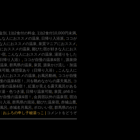
別, 1泊2食付の料金, 1泊2食付10,000円未満
,
んな人におススメの温泉, 日帰り入浴派
,
ココが
な人におススメの温泉, 泉質マニアにおススメ
,
におススメの温泉, 鄙びた宿が好きな人におス
い宿
,
こんな人におススメの温泉, 湯巡りをした
（日帰り入浴）
,
ココが自慢の温泉&宿！, 源泉掛
温泉, 群馬県の温泉
,
泉質, 源泉かけ流し・加温
泉可能, 休憩室あり（日帰り入浴）
,
こんな人に
な人におススメの温泉
,
お風呂動画
,
ココが自慢
慢の温泉&宿！, 川を眺めながらの露天風呂
,
コ
自慢の温泉&宿！, 紅葉が見える露天風呂がある
ごり湯・色つき湯
,
日帰り温泉可能
,
泉質, ph6.0～
が自慢の温泉&宿！
,
会員宿以外の温泉宿
,
宿泊
り入浴
,
群馬県の混浴
,
鄙びた温泉宿
,
赤城山麓
,
風呂
,
赤城名月風呂
,
ボロいい宿
,
群馬県のかけ
 : おふろの申し子秘湯っこ
|
コメントをどうぞ