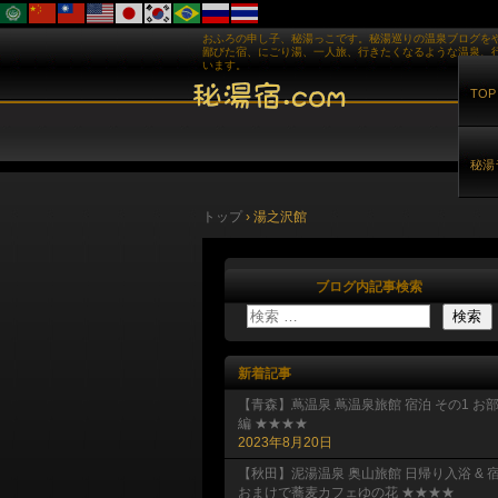
おふろの申し子、秘湯っこです。秘湯巡りの温泉ブログを
鄙びた宿、にごり湯、一人旅、行きたくなるような温泉、
います。
TOP
秘湯
トップ
›
湯之沢館
ブログ内記事検索
新着記事
【青森】蔦温泉 蔦温泉旅館 宿泊 その1 お
編 ★★★★
2023年8月20日
【秋田】泥湯温泉 奥山旅館 日帰り入浴 & 
おまけで蕎麦カフェゆの花 ★★★★