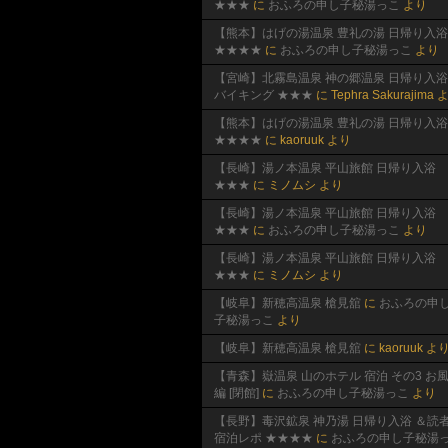
★★★
に
おふろの申し子秘湯っこ
より
【熊本】はげの湯温泉 豊礼の湯 日帰り入浴
★★★★
に
おふろの申し子秘湯っこ
より
【宮崎】北霧島温泉 神の郷温泉 日帰り入浴
バイキング ★★★
に
Tephra Sakurajima
よ
【熊本】はげの湯温泉 豊礼の湯 日帰り入浴
★★★★
に
kaoruuk
より
【長崎】湯ノ本温泉 平山旅館 日帰り入浴
★★★
に
ミノムシ
より
【長崎】湯ノ本温泉 平山旅館 日帰り入浴
★★★
に
おふろの申し子秘湯っこ
より
【長崎】湯ノ本温泉 平山旅館 日帰り入浴
★★★
に
ミノムシ
より
【岐阜】新穂高温泉 槍見舘
に
おふろの申
子秘湯っこ
より
【岐阜】新穂高温泉 槍見舘
に
kaoruuk
よ
【青森】嶽温泉 山のホテル 宿泊 その3 お
編 [閉館]
に
おふろの申し子秘湯っこ
より
【長野】毒沢鉱泉 神乃湯 日帰り入浴 ＆読
宿泊レポ ★★★★
に
おふろの申し子秘湯