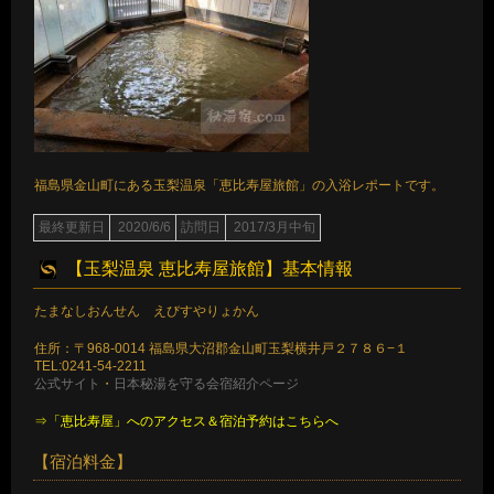
福島県金山町にある玉梨温泉「恵比寿屋旅館」の入浴レポートです。
最終更新日
2020/6/6
訪問日
2017/3月中旬
【玉梨温泉 恵比寿屋旅館】基本情報
たまなしおんせん えびすやりょかん
住所：〒968-0014 福島県大沼郡金山町玉梨横井戸２７８６−１
TEL:0241-54-2211
公式サイト
・
日本秘湯を守る会宿紹介ページ
⇒「恵比寿屋」へのアクセス＆宿泊予約はこちらへ
【宿泊料金】