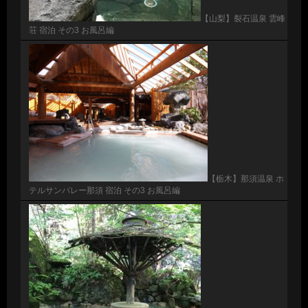
【山梨】裂石温泉 雲峰
荘 宿泊 その3 お風呂編
【栃木】那須温泉 ホ
テルサンバレー那須 宿泊 その3 お風呂編