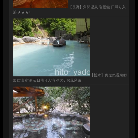
【長野】角間温泉 岩屋館 日帰り入
浴 ★★★+
【栃木】奥鬼怒温泉郷
加仁湯 宿泊 & 日帰り入浴 その3 お風呂編