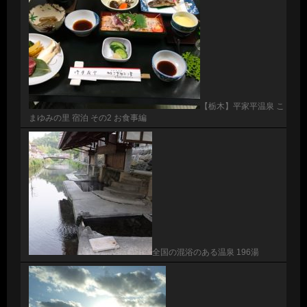
【栃木】平家平温泉 こ
まゆみの里 宿泊 その2 お食事編
全国の混浴のある温泉 196湯