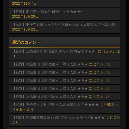
2022年11月7日
【長野】姫川温泉 朝日荘 日帰り入浴 ★★★+
2022年10月29日
【栃木】中禅寺温泉 レイクサイド日光 宿泊 & 日帰り入浴 お風呂編
2022年10月23日
最近のコメント
【新潟】五頭温泉郷 出湯温泉 華報寺 共同浴場 ★★★+
に
ミノムシ
よ
り
【長野】葛温泉 仙人閣 宿泊 & 日帰り入浴 ★★★
に
ヒロシ
より
【長野】葛温泉 仙人閣 宿泊 & 日帰り入浴 ★★★
に
ヒロシ
より
【長野】葛温泉 仙人閣 宿泊 & 日帰り入浴 ★★★
に
ヒロシ
より
【長野】葛温泉 仙人閣 宿泊 & 日帰り入浴 ★★★
に
ヒロシ
より
【長野】葛温泉 仙人閣 宿泊 & 日帰り入浴 ★★★
に
ヒロシ
より
【宮城】鳴子温泉 共同浴場 滝の湯 日帰り入浴 ★★★★
に
地域文化
ライター
より
【福島】尾瀬檜枝岐温泉 旅館ひのえまた 日帰り入浴 ★★★
に
ヒロシ
より