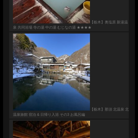
【栃木】奥塩原 新湯温
泉 共同浴場 寺の湯 中の湯 むじなの湯 ★★★★
【栃木】那須 北温泉 北
温泉旅館 宿泊 & 日帰り入浴 その3 お風呂編