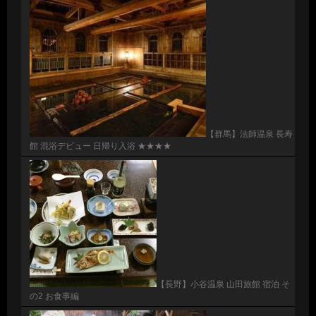
【群馬】法師温泉 長寿
館 混浴デビュー 日帰り入浴 ★★★★
【長野】小谷温泉 山田旅館 宿泊 そ
の2 お食事編