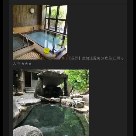
【長野】鹿教湯温泉 河鹿荘 日帰り
入浴 ★★★