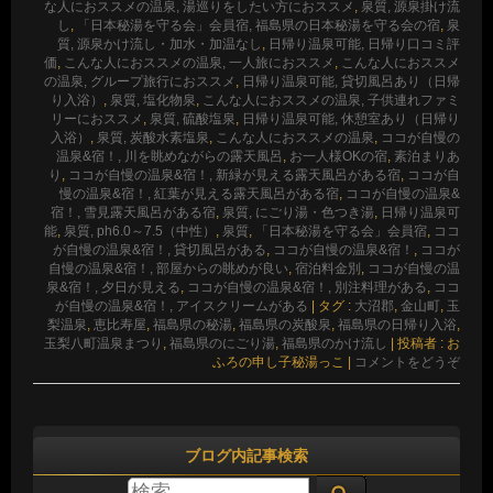
な人におススメの温泉, 湯巡りをしたい方におススメ
,
泉質, 源泉掛け流
し
,
「日本秘湯を守る会」会員宿, 福島県の日本秘湯を守る会の宿
,
泉
質, 源泉かけ流し・加水・加温なし
,
日帰り温泉可能, 日帰り口コミ評
価
,
こんな人におススメの温泉, 一人旅におススメ
,
こんな人におススメ
の温泉, グループ旅行におススメ
,
日帰り温泉可能, 貸切風呂あり（日帰
り入浴）
,
泉質, 塩化物泉
,
こんな人におススメの温泉, 子供連れファミ
リーにおススメ
,
泉質, 硫酸塩泉
,
日帰り温泉可能, 休憩室あり（日帰り
入浴）
,
泉質, 炭酸水素塩泉
,
こんな人におススメの温泉
,
ココが自慢の
温泉&宿！, 川を眺めながらの露天風呂
,
お一人様OKの宿
,
素泊まりあ
り
,
ココが自慢の温泉&宿！, 新緑が見える露天風呂がある宿
,
ココが自
慢の温泉&宿！, 紅葉が見える露天風呂がある宿
,
ココが自慢の温泉&
宿！, 雪見露天風呂がある宿
,
泉質, にごり湯・色つき湯
,
日帰り温泉可
能
,
泉質, ph6.0～7.5（中性）
,
泉質
,
「日本秘湯を守る会」会員宿
,
ココ
が自慢の温泉&宿！, 貸切風呂がある
,
ココが自慢の温泉&宿！
,
ココが
自慢の温泉&宿！, 部屋からの眺めが良い
,
宿泊料金別
,
ココが自慢の温
泉&宿！, 夕日が見える
,
ココが自慢の温泉&宿！, 別注料理がある
,
ココ
が自慢の温泉&宿！, アイスクリームがある
|
タグ :
大沼郡
,
金山町
,
玉
梨温泉
,
恵比寿屋
,
福島県の秘湯
,
福島県の炭酸泉
,
福島県の日帰り入浴
,
玉梨八町温泉まつり
,
福島県のにごり湯
,
福島県のかけ流し
|
投稿者 : お
ふろの申し子秘湯っこ
|
コメントをどうぞ
ブログ内記事検索