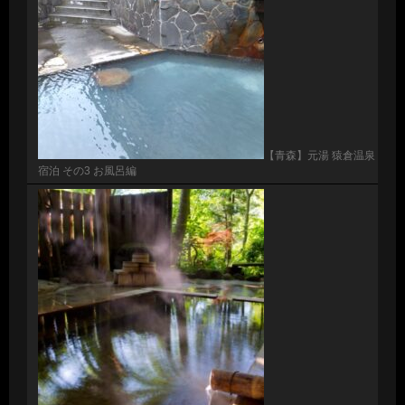
【青森】元湯 猿倉温泉
宿泊 その3 お風呂編