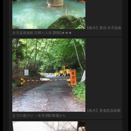
【栃木】那須 弁天温泉
弁天温泉旅館 日帰り入浴 [閉館]★★★
【栃木】奥鬼怒温泉郷
までの道のり ～女夫渕駐車場から