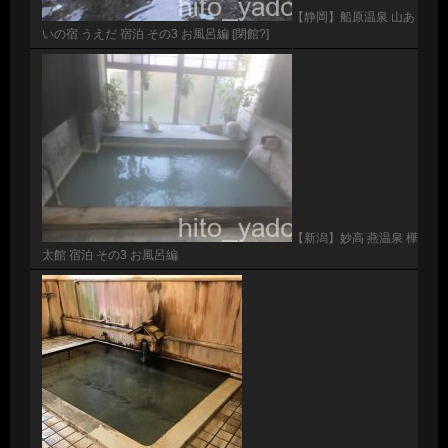
【静岡】船原温泉 山あ
いの宿 うえだ 宿泊 その3 お風呂編 [閉館?]
【新潟】妙高 燕温泉 樺
太館 宿泊 その3 お風呂編