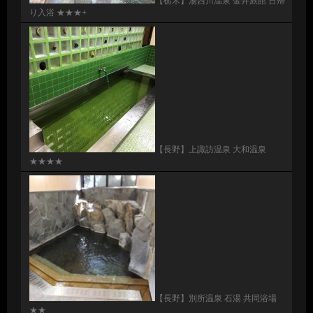
【栃木】湯西川温泉 金井旅館 日帰
り入浴 ★★★+
【長野】上諏訪温泉 大和温泉
★★★★
【長野】別所温泉 石湯 共同浴場
★★