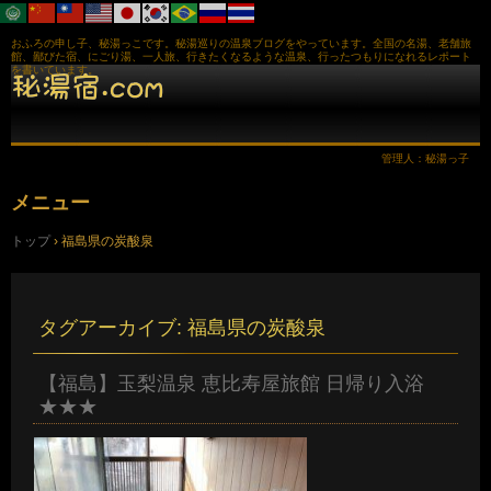
おふろの申し子、秘湯っこです。秘湯巡りの温泉ブログをやっています。全国の名湯、老舗旅
館、鄙びた宿、にごり湯、一人旅、行きたくなるような温泉、行ったつもりになれるレポート
を書いています。
管理人：秘湯っ子
メニュー
コ
トップ
›
福島県の炭酸泉
ン
テ
ン
ツ
へ
タグアーカイブ:
福島県の炭酸泉
ス
キ
ッ
【福島】玉梨温泉 恵比寿屋旅館 日帰り入浴
プ
★★★