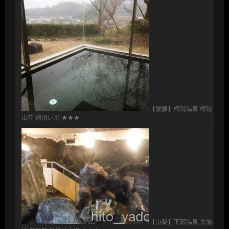
【愛媛】権現温泉 権現
山荘 宿泊レポ ★★★
【山梨】下部温泉 古湯