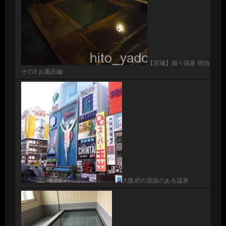
【宮城】峩々温泉 宿泊
その3 お風呂編
大阪府の混浴のある温泉