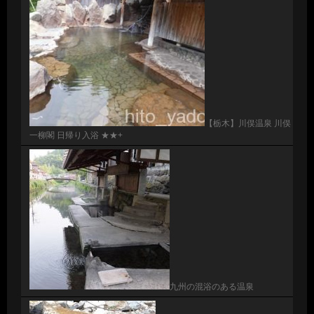
【栃木】川俣温泉 川俣
一柳閣 日帰り入浴 ★★+
九州の混浴のある温泉