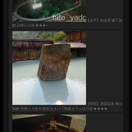
【岩手】鉛温泉 藤三旅
館 日帰り入浴 ★★★+
【秋田】泥湯温泉 奥山
旅館 日帰り入浴 & 宿泊 おまけで蕎麦カフェゆの花 ★★★★