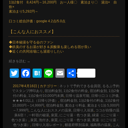
1泊2食付 8,424円～16,200円 お一人様〇 素泊まり〇 湯治× 自
炊×
素泊まり5,292円～
口コミ総合評価：google 4.2点/5.0点
【こんな人におススメ】
◆日本秘湯を守る会のファン
◆鉄臭のするお湯が好き＆炭酸泉も楽しめる宿が良い
◆近くの共同浴場にも湯巡りしたい
続きを読む
→
Twitter
Facebook
Hatena
Line
Email
共
有
2017年4月16日
|
カテゴリー :
ネットで予約できる会員宿, るるぶ予約
でスタンプ押印あり
,
宿泊料金別, 1泊2食付の料金
,
宿泊料金別, 1泊2食
付の料金, 1泊2食付10,000円未満
,
日帰り温泉可能, 日帰り口コミ評価,
★★★4.0以上（日帰り評価）
,
宿泊料金別, 1泊2食付の料金, 1泊2食付
10,000円～14,999円
,
宿泊料金別, 素泊まり料金, 素泊まり1泊 5,000円
～7,999円
,
こんな人におススメの温泉, 日帰り入浴派
,
ココが自慢の温
泉&宿！, 一軒宿の秘湯
,
泉質, にごり湯・色つき湯, 緑湯（にごり湯・
色つき湯）
,
泉質, 泡付き
,
泉質, にごり湯・色つき湯, 黄湯（にごり湯・
色つき湯）
,
日帰り入浴レポート
,
都道府県別温泉, 福島県の温泉
,
こん