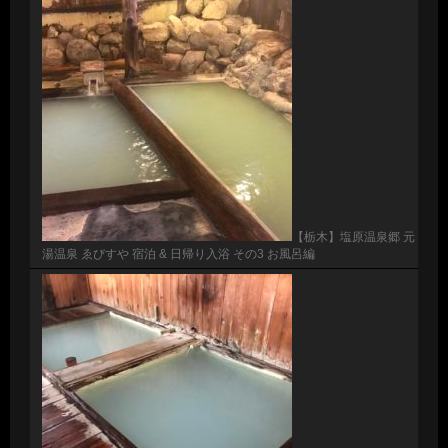
【栃木】塩原温泉郷 元
湯温泉 ゑびすや 宿泊 & 日帰り入浴 その3 お風呂編