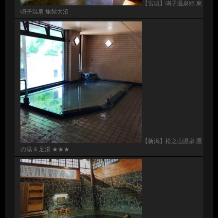
【宮城】鳴子温泉郷 東
鳴子温泉 旅館大沼
【新潟】松之山温泉 鷹
の湯 & 足湯 ★★★