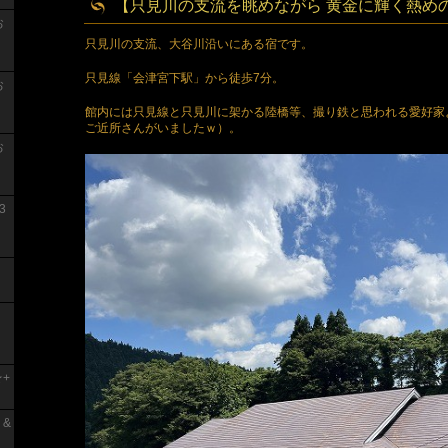
【只見川の支流を眺めながら 黄金に輝く熱めの
お
只見川の支流、大谷川沿いにある宿です。
只見線「会津宮下駅」から徒歩7分。
お
館内には只見線と只見川に架かる陸橋等、撮り鉄と思われる愛好家
ご近所さんがいましたｗ）。
お
3
+
 &