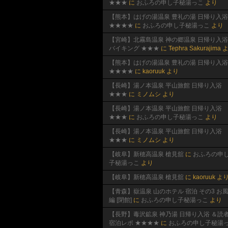
★★★
に
おふろの申し子秘湯っこ
より
【熊本】はげの湯温泉 豊礼の湯 日帰り入浴
★★★★
に
おふろの申し子秘湯っこ
より
【宮崎】北霧島温泉 神の郷温泉 日帰り入浴
バイキング ★★★
に
Tephra Sakurajima
よ
【熊本】はげの湯温泉 豊礼の湯 日帰り入浴
★★★★
に
kaoruuk
より
【長崎】湯ノ本温泉 平山旅館 日帰り入浴
★★★
に
ミノムシ
より
【長崎】湯ノ本温泉 平山旅館 日帰り入浴
★★★
に
おふろの申し子秘湯っこ
より
【長崎】湯ノ本温泉 平山旅館 日帰り入浴
★★★
に
ミノムシ
より
【岐阜】新穂高温泉 槍見舘
に
おふろの申
子秘湯っこ
より
【岐阜】新穂高温泉 槍見舘
に
kaoruuk
よ
【青森】嶽温泉 山のホテル 宿泊 その3 お
編 [閉館]
に
おふろの申し子秘湯っこ
より
【長野】毒沢鉱泉 神乃湯 日帰り入浴 ＆読
宿泊レポ ★★★★
に
おふろの申し子秘湯