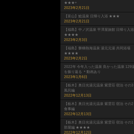
★★★+
2023年2月21日
【富山】鯰温泉 日帰り入浴 ★★★
2023年2月21日
【福島】中ノ沢温泉 平澤屋旅館 日帰り入浴
★★★★
2023年2月3日
【福島】磐梯熱海温泉 湯元元湯 共同浴場
★★★★
2023年2月2日
2022年 今年入った温泉 良かった温泉 129
を振り返る ＊動画あり
2023年1月6日
【栃木】奥日光湯元温泉 紫雲荘 宿泊 その3
風呂編
2022年12月13日
【栃木】奥日光湯元温泉 紫雲荘 宿泊 その2
食事編
2022年12月13日
【栃木】奥日光湯元温泉 紫雲荘 宿泊 その1
部屋編 ★★★★
2022年12月12日