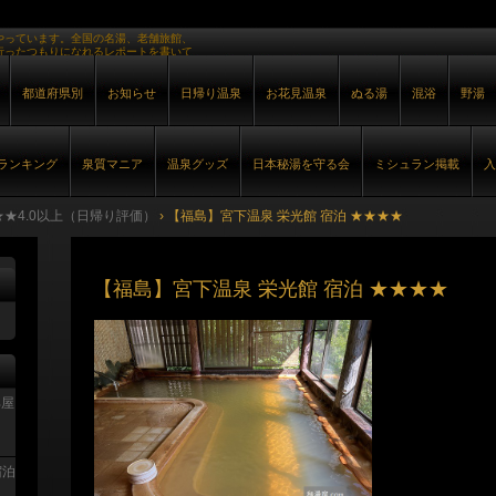
やっています。全国の名湯、老舗旅館、
行ったつもりになれるレポートを書いて
都道府県別
お知らせ
日帰り温泉
お花見温泉
ぬる湯
混浴
野湯
ランキング
泉質マニア
温泉グッズ
日本秘湯を守る会
ミシュラン掲載
入
★★4.0以上（日帰り評価）
›
【福島】宮下温泉 栄光館 宿泊 ★★★★
【福島】宮下温泉 栄光館 宿泊 ★★★★
部屋
宿泊