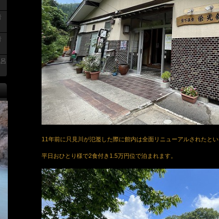
者
者
風呂
11年前に只見川が氾濫した際に館内は全面リニューアルされたと
平日おひとり様で2食付き1.5万円位で泊まれます。