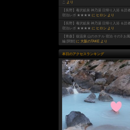
こ
より
【長野】毒沢鉱泉 神乃湯 日帰り入浴 ＆読
宿泊レポ ★★★★
に
ヒロシ
より
【長野】毒沢鉱泉 神乃湯 日帰り入浴 ＆読
宿泊レポ ★★★★
に
ヒロシ
より
【青森】嶽温泉 山のホテル 宿泊 その3 お
編 [閉館]
に
大阪のTAKE
より
本日のアクセスランキング