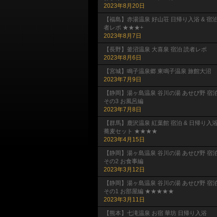
2023年8月20日
【福島】赤湯温泉 好山荘 日帰り入浴 & 宿
者レポ ★★★+
2023年8月7日
【長野】釜沼温泉 大喜泉 宿泊 読者レポ
2023年8月6日
【宮城】鳴子温泉郷 東鳴子温泉 旅館大沼
2023年7月9日
【静岡】湯ヶ島温泉 谷川の湯 あせび野 宿
その3 お風呂編
2023年7月8日
【群馬】鹿沢温泉 紅葉館 宿泊 & 日帰り入
蕎麦セット ★★★★
2023年4月15日
【静岡】湯ヶ島温泉 谷川の湯 あせび野 宿
その2 お食事編
2023年3月12日
【静岡】湯ヶ島温泉 谷川の湯 あせび野 宿
その1 お部屋編 ★★★★★
2023年3月11日
【熊本】七滝温泉 お宿 華坊 日帰り入浴