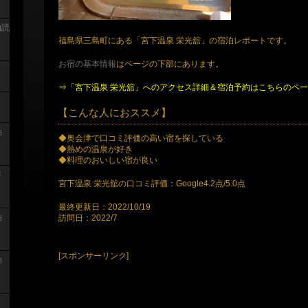
泊読
福島県三島町にある「宮下温泉 栄光舘」の宿泊レポートです。
お宿の基本情報
はページの下部にあります。
⇒「宮下温泉 栄光舘」へのアクセス詳細＆宿泊予約はこちらのペ
【こんな人におススメ】
泊
◆奥会津で口コミ評価の高い宿を探している
◆熱めの温泉が好き
◆料理のおいしい宿が良い
浴
宮下温泉 栄光舘の口コミ評価：Google4.2点/5.0点
最終更新日：2022/10/19
泊
訪問日：2022/7
[スポンサーリンク]
泊