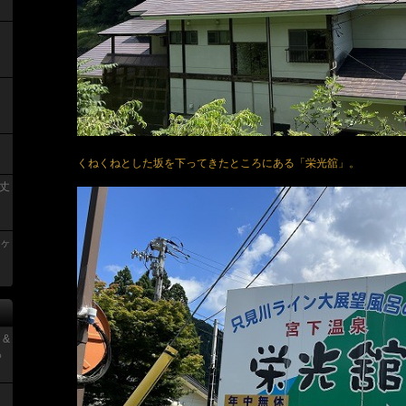
くねくねとした坂を下ってきたところにある「栄光舘」。
丈
青ヶ
 &
っ