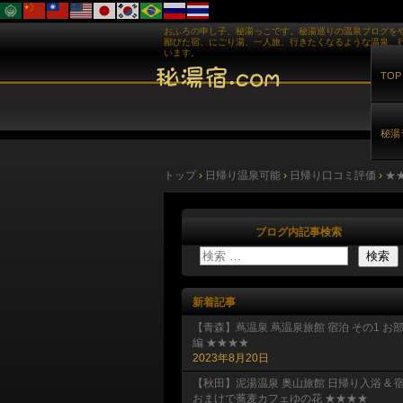
おふろの申し子、秘湯っこです。秘湯巡りの温泉ブログを
鄙びた宿、にごり湯、一人旅、行きたくなるような温泉、
います。
TOP
秘湯
トップ
›
日帰り温泉可能
›
日帰り口コミ評価
›
★
ブログ内記事検索
新着記事
【青森】蔦温泉 蔦温泉旅館 宿泊 その1 お
編 ★★★★
2023年8月20日
【秋田】泥湯温泉 奥山旅館 日帰り入浴 & 
おまけで蕎麦カフェゆの花 ★★★★