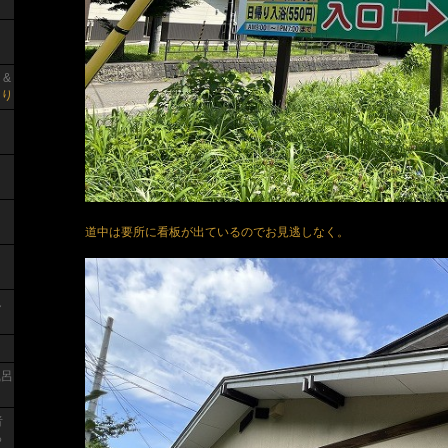
 &
り
道中は要所に看板が出ているのでお見逃しなく。
し
り
風呂
者
っ