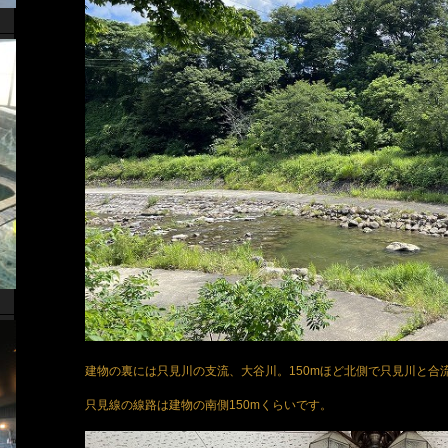
建物の裏には只見川の支流、大谷川。150mほど北側で只見川と合
只見線の線路は建物の南側150mくらいです。