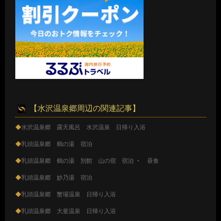
【水沢温泉郷周辺の関連記事】
◆
水沢温泉郷 露天風呂 水沢温泉 日帰り入浴
◆
乳頭温泉郷 鶴の湯 宿泊
◆
乳頭温泉郷 鶴の湯 別館 山の宿 宿泊
・
昼食
◆
乳頭温泉郷 妙乃湯 宿泊
◆
乳頭温泉郷 蟹場温泉 日帰り入浴
◆
乳頭温泉郷 大釜温泉 日帰り入浴