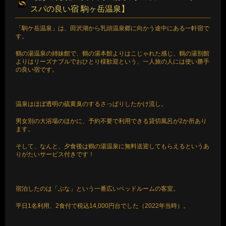
スパの良い宿 駒ヶ岳温泉】
「駒ケ岳温泉」は、田沢湖から乳頭温泉郷に向かう途中にある一軒宿で
す。
鶴の湯温泉の姉妹館で、鶴の湯本館よりはこじゃれた感じ、鶴の湯別館
よりはリーズナブルでおひとり様歓迎という、一人旅の人には使い勝手
の良い宿です。
温泉はほぼ透明の硫黄臭のするさっぱりしたかけ流し。
男女別の大浴場のほかに、予約不要で利用できる貸切風呂が2か所あり
ます。
そして、なんと、夕食後は鶴の湯温泉に無料送迎してもらえるというあ
りがたいサービス付きです！
宿泊したのは「ぶな」という一番広いベッドルームの客室。
平日1名利用、2食付で税込14,000円台でした（2022年当時）。