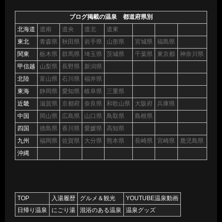
ブログ掲載の温泉 都道府県別
北海道
道南
道央
道北
道東
東北
青森県
秋田県
岩手県
山形県
宮城県
福島県
関東
栃木県
群馬県
埼玉県
茨城県
千葉県
東京都
神奈川県
甲信越
山梨県
長野県
新潟県
北陸
富山県
石川県
福井県
東海
静岡県
愛知県
岐阜県
三重県
近畿
滋賀県
京都府
奈良県
和歌山県
大阪府
兵庫県
中国
岡山県
広島県
山口県
鳥取県
島根県
四国
徳島県
香川県
愛媛県
高知県
九州
福岡県
佐賀県
大分県
熊本県
長崎県
宮崎県
鹿児島県
沖縄
TOP
入湯履歴
グルメ＆観光
YOUTUBE温泉動画
日帰り温泉
にごり湯
混浴のある温泉
温泉グッズ