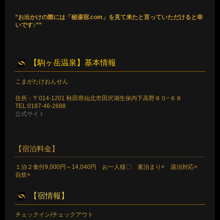
”お出かけの際には「秘湯宿.com」を見て来たと言っていただけると幸
いです♪””
【駒ヶ岳温泉】基本情報
こまがたけおんせん
住所：〒014-1201 秋田県仙北市田沢湖生保内下高野８０−６８
TEL:0187-46-2688
公式サイト
【宿泊料金】
１泊２食付9,000円～14,040円 お一人様〇 素泊まり× 湯治対応×
自炊×
【宿情報】
チェックイン/チェックアウト