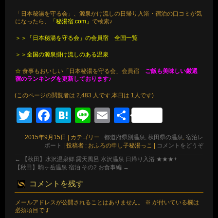
「日本秘湯を守る会」、源泉かけ流しの日帰り入浴・宿泊の口コミが気
になったら、
「秘湯宿.com」
で検索♪
＞＞「日本秘湯を守る会」の会員宿 全国一覧
＞＞全国の源泉掛け流しのある温泉
☆
食事もおいしい「日本秘湯を守る会」会員宿
ご飯も美味しい厳選
宿のランキングを更新しております♪
(このページの閲覧者は 2,483 人です,本日は 1人です)
Twitter
Facebook
Hatena
Line
Email
共
有
2015年9月15日
|
カテゴリー :
都道府県別温泉, 秋田県の温泉
,
宿泊レ
ポート
|
投稿者 : おふろの申し子秘湯っこ
|
コメントをどうぞ
←
【秋田】水沢温泉郷 露天風呂 水沢温泉 日帰り入浴 ★★★+
【秋田】駒ヶ岳温泉 宿泊 その2 お食事編
→
コメントを残す
メールアドレスが公開されることはありません。
※
が付いている欄は
必須項目です