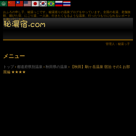
おふろの申し子、秘湯っこです。秘湯巡りの温泉ブログをやっています。全国の名湯、老舗旅
館、鄙びた宿、にごり湯、一人旅、行きたくなるような温泉、行ったつもりになれるレポート
を書いています。
管理人：秘湯っ子
メニュー
コ
トップ
›
都道府県別温泉
›
秋田県の温泉
›
【秋田】駒ヶ岳温泉 宿泊 その1 お部
ン
屋編 ★★★★
テ
ン
ツ
へ
ス
キ
ッ
プ