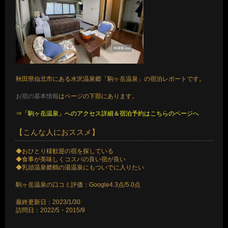
秋田県仙北市にある水沢温泉郷「駒ヶ岳温泉」の宿泊レポートです。
お宿の基本情報
はページの下部にあります。
⇒「駒ヶ岳温泉」へのアクセス詳細＆宿泊予約はこちらのページへ
【こんな人におススメ】
◆おひとり様歓迎の宿を探している
◆食事が美味しくコスパの良い宿が良い
◆乳頭温泉郷鶴の湯温泉にもついでに入りたい
駒ヶ岳温泉の口コミ評価：Google4.3点/5.0点
最終更新日：2023/1/30
訪問日：2022/5・2015/9