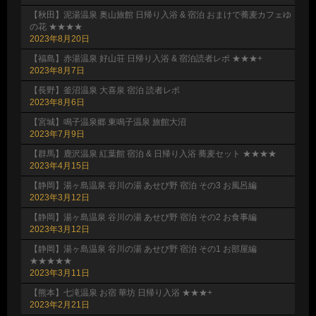
【秋田】泥湯温泉 奥山旅館 日帰り入浴 & 宿泊 おまけで蕎麦カフェゆ
の花 ★★★★
2023年8月20日
【福島】赤湯温泉 好山荘 日帰り入浴 & 宿泊読者レポ ★★★+
2023年8月7日
【長野】釜沼温泉 大喜泉 宿泊 読者レポ
2023年8月6日
【宮城】鳴子温泉郷 東鳴子温泉 旅館大沼
2023年7月9日
【群馬】鹿沢温泉 紅葉館 宿泊 & 日帰り入浴 蕎麦セット ★★★★
2023年4月15日
【静岡】湯ヶ島温泉 谷川の湯 あせび野 宿泊 その3 お風呂編
2023年3月12日
【静岡】湯ヶ島温泉 谷川の湯 あせび野 宿泊 その2 お食事編
2023年3月12日
【静岡】湯ヶ島温泉 谷川の湯 あせび野 宿泊 その1 お部屋編
★★★★★
2023年3月11日
【熊本】七滝温泉 お宿 華坊 日帰り入浴 ★★★+
2023年2月21日