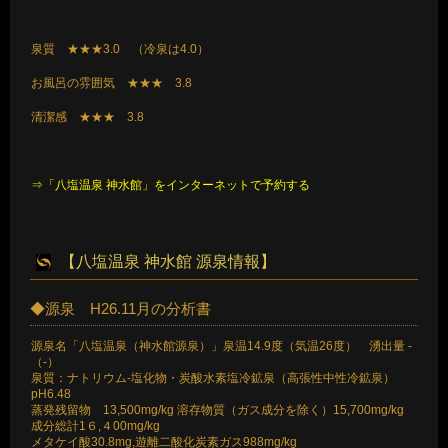
泉質 ★★★3.0 （冷泉は4.0）
お風呂の雰囲気 ★★★ 3.8
清潔感 ★★★ 3.8
⇒「八塩温泉 神水館」をインターネットで予約する
【八塩温泉 神水館 源泉情報】
◆源泉 H26.11月の分析書
源泉名「八塩温泉（神水館源泉）」泉温14.9度（気温26度） 湧出量 -
（-）
泉質：ナトリウム-塩化物・炭酸水素塩冷鉱泉（高張性中性冷鉱泉）
pH6.48
蒸発残留物 13,500mg/kg 溶存物質（ガス成分を除く）15,700mg/kg
成分総計1６,４00mg/kg
メタケイ酸30.8mg,遊離二酸化炭素ガス988mg/kg