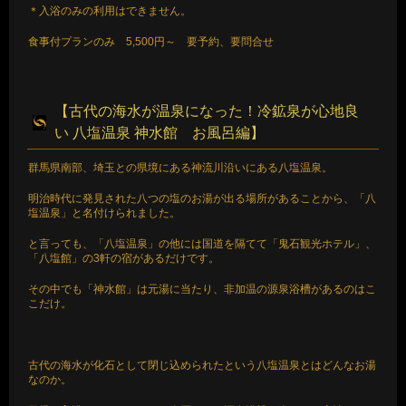
＊入浴のみの利用はできません。
食事付プランのみ 5,500円～ 要予約、要問合せ
【古代の海水が温泉になった！冷鉱泉が心地良
い 八塩温泉 神水館 お風呂編】
群馬県南部、埼玉との県境にある神流川沿いにある八塩温泉。
明治時代に発見された八つの塩のお湯が出る場所があることから、「八
塩温泉」と名付けられました。
と言っても、「八塩温泉」の他には国道を隔てて「鬼石観光ホテル」、
「八塩館」の3軒の宿があるだけです。
その中でも「神水館」は元湯に当たり、非加温の源泉浴槽があるのはこ
こだけ。
古代の海水が化石として閉じ込められたという八塩温泉とはどんなお湯
なのか。