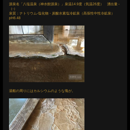
源泉名「八塩温泉（神水館源泉）」泉温14.9度（気温26度） 湧出量 -
（-）
泉質：ナトリウム-塩化物・炭酸水素塩冷鉱泉（高張性中性冷鉱泉）
pH6.48
湯船の周りにはカルシウムのような塊が。