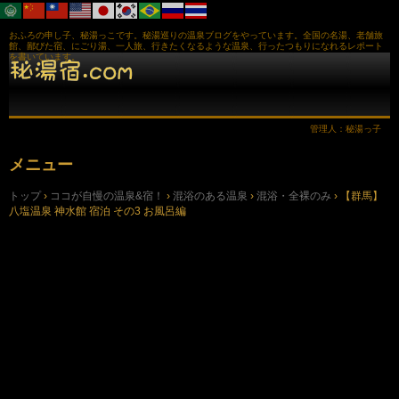
おふろの申し子、秘湯っこです。秘湯巡りの温泉ブログをやっています。全国の名湯、老舗旅
館、鄙びた宿、にごり湯、一人旅、行きたくなるような温泉、行ったつもりになれるレポート
を書いています。
管理人：秘湯っ子
メニュー
コ
トップ
›
ココが自慢の温泉&宿！
›
混浴のある温泉
›
混浴・全裸のみ
›
【群馬】
ン
八塩温泉 神水館 宿泊 その3 お風呂編
テ
ン
ツ
へ
ス
キ
ッ
プ