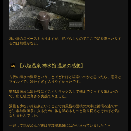
洗い場のスペースもありますが、野ざらしなのでここで髪を洗ったりす
るのは無理かなと。
【八塩温泉 神水館 温泉の感想】
古代の海水の温泉ということでどれほど塩辛いのかと思ったら、意外と
マイルドで、冷たすぎず入りやすかったです。
非加温源泉は出た後にすごくリラックスして朝までぐっすり眠れたの
で、出た後に良さを実感できました。
湯量も少ない冷鉱泉ということでお風呂の面積の大半は循環ろ過です
が、非加温源泉に入るために体を温めるものと割り切るとそれほど気に
なりませんでした。
一巡して気が済んだ後は非加温源泉にばかり入っていました＾＾