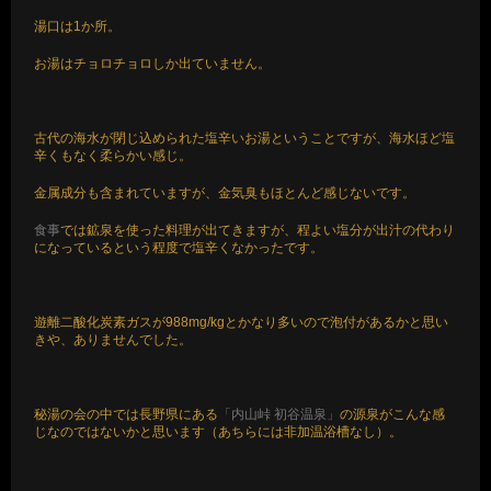
湯口は1か所。
お湯はチョロチョロしか出ていません。
古代の海水が閉じ込められた塩辛いお湯ということですが、海水ほど塩
辛くもなく柔らかい感じ。
金属成分も含まれていますが、金気臭もほとんど感じないです。
食事
では鉱泉を使った料理が出てきますが、程よい塩分が出汁の代わり
になっているという程度で塩辛くなかったです。
遊離二酸化炭素ガスが988mg/kgとかなり多いので泡付があるかと思い
きや、ありませんでした。
秘湯の会の中では長野県にある
「内山峠 初谷温泉」
の源泉がこんな感
じなのではないかと思います（あちらには非加温浴槽なし）。