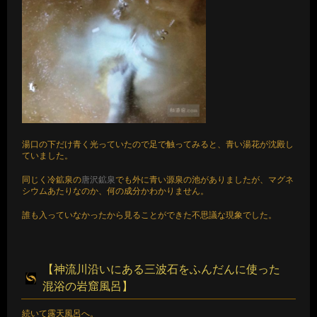
湯口の下だけ青く光っていたので足で触ってみると、青い湯花が沈殿し
ていました。
同じく冷鉱泉の
唐沢鉱泉
でも外に青い源泉の池がありましたが、マグネ
シウムあたりなのか、何の成分かわかりません。
誰も入っていなかったから見ることができた不思議な現象でした。
【神流川沿いにある三波石をふんだんに使った
混浴の岩窟風呂】
続いて露天風呂へ。