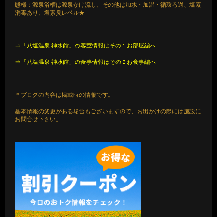
態様：源泉浴槽は源泉かけ流し、その他は加水・加温・循環ろ過、塩素
消毒あり、塩素臭レベル★
⇒「八塩温泉 神水館」の客室情報はその１お部屋編へ
⇒「八塩温泉 神水館」の食事情報はその２お食事編へ
＊ブログの内容は掲載時の情報です。
基本情報の変更がある場合もございますので、お出かけの際には施設に
お問合せ下さい。