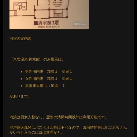
浴室の案内図
「八塩温泉 神水館」のお風呂は、
男性用内湯 加温１ 冷泉１
女性用内湯 加温１ 冷泉１
混浴露天風呂（加温）１
があります。
内湯は男女入替なし、翌朝の清掃時間以外は利用可能です。
混浴露天風呂はバスタオル巻は不可なので、混浴時間帯は他にお客さん
がいると入るのはほぼ無理かと。