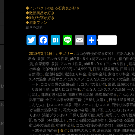
◆インパクトのある石膏臭が好き
◆激熱風呂が好き
◆鄙びた宿が好き
◆混浴ファン
続きを読む
→
Twitter
Facebook
Hatena
Line
Email
共
有
2018年3月1日
|
カテゴリー :
ココが自慢の温泉&宿！, 混浴のある
料金
,
泉質, アルカリ性泉, ph7.5～8.4（弱アルカリ性）
,
宿泊料金別
質, 自家源泉
,
泉質, アルカリ性泉, ph8.5～9.4（アルカリ性）
,
秘
湯
の料金, 1泊2食付10,000円～14,999円
,
日帰り温泉可能, 日帰り口
自然湧出
,
宿泊料金別, 素泊まり料金
,
宿泊料金別, 素泊まり料金, 素泊
スメの温泉, 泉質マニアにおススメ
,
こんな人におススメの温泉, 
ート
,
ココが自慢の温泉&宿！, コスパの良い宿
,
泉質, 源泉掛け
 お
り温泉可能, 日帰り口コミ評価
,
こんな人におススメの温泉, 一
け流し
,
都道府県別温泉
,
都道府県別温泉, 群馬県の温泉
,
こんな人
温泉可能, 全ての温泉が利用可能（日帰り入浴）
,
日帰り温泉可能
 お
こんな人におススメの温泉, 混浴ファンにおススメ
,
日帰り温泉可
が自慢の温泉&宿！, 花火大会の会場に近い宿
,
こんな人におスス
りあり
,
湯治プランあり
,
日帰り温泉可能
,
泉質
,
泉質, アルカリ性
質, あつ湯（44度以上）
,
ココが自慢の温泉&宿！, 混浴のある温泉
 お
宿以外の温泉宿
,
宿泊料金別
,
ココが自慢の温泉&宿！, 部屋食が
ら30分以内の宿
|
タグ :
群馬県のあつ湯
,
湯宿温泉
,
窪湯
,
開湯祈