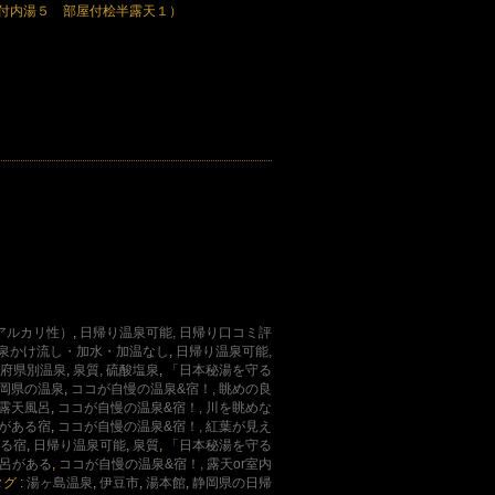
付内湯５ 部屋付桧半露天１）
（弱アルカリ性）
,
日帰り温泉可能, 日帰り口コミ評
源泉かけ流し・加水・加温なし
,
日帰り温泉可能,
府県別温泉
,
泉質, 硫酸塩泉
,
「日本秘湯を守る
静岡県の温泉
,
ココが自慢の温泉&宿！, 眺めの良
の露天風呂
,
ココが自慢の温泉&宿！, 川を眺めな
呂がある宿
,
ココが自慢の温泉&宿！, 紅葉が見え
ある宿
,
日帰り温泉可能
,
泉質
,
「日本秘湯を守る
風呂がある
,
ココが自慢の温泉&宿！, 露天or室内
グ :
湯ヶ島温泉
,
伊豆市
,
湯本館
,
静岡県の日帰