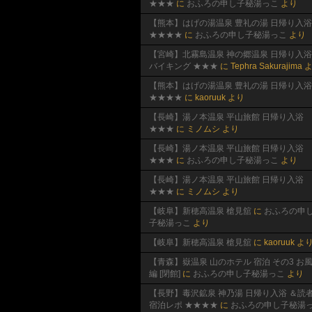
★★★
に
おふろの申し子秘湯っこ
より
【熊本】はげの湯温泉 豊礼の湯 日帰り入浴
★★★★
に
おふろの申し子秘湯っこ
より
【宮崎】北霧島温泉 神の郷温泉 日帰り入浴
バイキング ★★★
に
Tephra Sakurajima
よ
【熊本】はげの湯温泉 豊礼の湯 日帰り入浴
★★★★
に
kaoruuk
より
【長崎】湯ノ本温泉 平山旅館 日帰り入浴
★★★
に
ミノムシ
より
【長崎】湯ノ本温泉 平山旅館 日帰り入浴
★★★
に
おふろの申し子秘湯っこ
より
【長崎】湯ノ本温泉 平山旅館 日帰り入浴
★★★
に
ミノムシ
より
【岐阜】新穂高温泉 槍見舘
に
おふろの申
子秘湯っこ
より
【岐阜】新穂高温泉 槍見舘
に
kaoruuk
よ
【青森】嶽温泉 山のホテル 宿泊 その3 お
編 [閉館]
に
おふろの申し子秘湯っこ
より
【長野】毒沢鉱泉 神乃湯 日帰り入浴 ＆読
宿泊レポ ★★★★
に
おふろの申し子秘湯