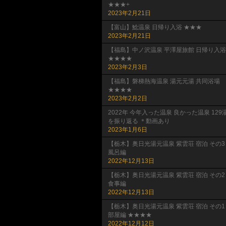
★★★+
2023年2月21日
【富山】鯰温泉 日帰り入浴 ★★★
2023年2月21日
【福島】中ノ沢温泉 平澤屋旅館 日帰り入浴
★★★★
2023年2月3日
【福島】磐梯熱海温泉 湯元元湯 共同浴場
★★★★
2023年2月2日
2022年 今年入った温泉 良かった温泉 129
を振り返る ＊動画あり
2023年1月6日
【栃木】奥日光湯元温泉 紫雲荘 宿泊 その3
風呂編
2022年12月13日
【栃木】奥日光湯元温泉 紫雲荘 宿泊 その2
食事編
2022年12月13日
【栃木】奥日光湯元温泉 紫雲荘 宿泊 その1
部屋編 ★★★★
2022年12月12日