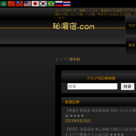
おふろの申し子、秘湯っこです。秘湯巡りの温泉ブログを
鄙びた宿、にごり湯、一人旅、行きたくなるような温泉、
います。
TOP
秘湯
トップ
›
湯本館
ブログ内記事検索
新着記事
【青森】蔦温泉 蔦温泉旅館 宿泊 その1 お
編 ★★★★
2023年8月20日
【秋田】泥湯温泉 奥山旅館 日帰り入浴 & 
おまけで蕎麦カフェゆの花 ★★★★