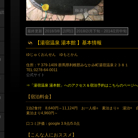
泊読
最終更新
2018/3/8
訪問日
2018/2/月下旬・2014/2月中旬
【湯宿温泉 湯本館 】基本情報
ゆじゅくおんせん ゆもとかん
泊
住所：〒379-1409 群馬県利根郡みなかみ町湯宿温泉２３８１
TEL:0278-64-0011
公式サイト
浴
⇒「湯宿温泉 湯本館」へのアクセス＆宿泊予約はこちらのページ
【宿泊料金】
泊
1泊2食付 8,640円～11,124円 お一人様○ 素泊まり○ 湯治× 
素泊まり4,960円～
泊
口コミ評価：google 3.9点/5.0点
【こんな人におススメ】