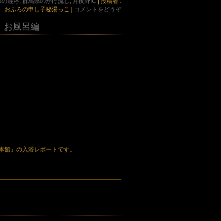
県の混浴
,
群馬県のかけ流し
,
月夜野IC
|
投稿者 :
おふろの申し子秘湯っこ
|
コメントをどうぞ
３ お風呂編
本館」の入浴レポートです。