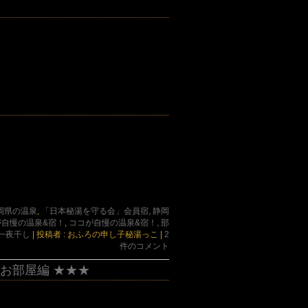
岡県の温泉
,
「日本秘湯を守る会」会員宿, 静岡
が自慢の温泉&宿！
,
ココが自慢の温泉&宿！, 部
一夜干し
|
投稿者 : おふろの申し子秘湯っこ
|
2
件のコメント
 お部屋編 ★★★