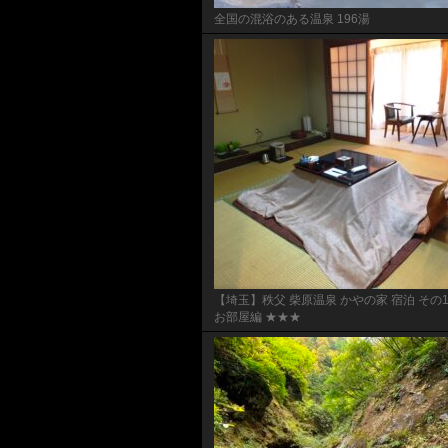
全国の混浴のある温泉 196湯
【埼玉】秩父 柴原温泉 かやの家 宿泊 その
お部屋編 ★★★