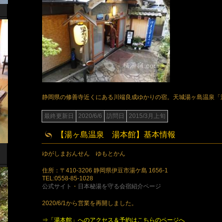
静岡県の修善寺近くにある川端良成ゆかりの宿。天城湯ヶ島温泉「
最終更新日
2020/6/6
訪問日
2015/3月上旬
【湯ヶ島温泉 湯本館】基本情報
1
ゆがしまおんせん ゆもとかん
住所：〒410-3206 静岡県伊豆市湯ケ島 1656-1
TEL:0558-85-1028
公式サイト
・
日本秘湯を守る会宿紹介ページ
2020/6/1から営業を再開しました。
⇒「湯本館」へのアクセス＆予約はこちらのページへ