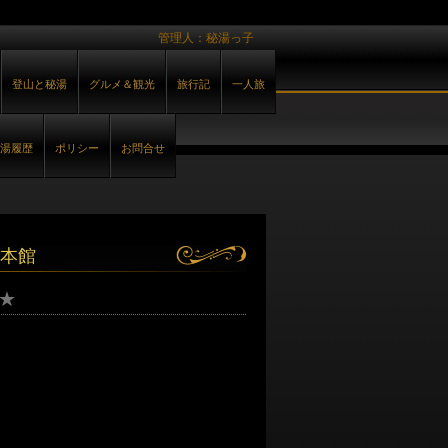
管理人：秘湯っ子
登山と秘湯
グルメ＆観光
旅行記
一人旅
湯履歴
ポリシー
お問合せ
本館
★