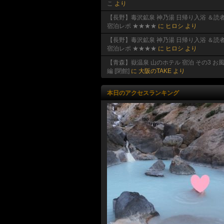
こ
より
【長野】毒沢鉱泉 神乃湯 日帰り入浴 ＆読
宿泊レポ ★★★★
に
ヒロシ
より
【長野】毒沢鉱泉 神乃湯 日帰り入浴 ＆読
宿泊レポ ★★★★
に
ヒロシ
より
【青森】嶽温泉 山のホテル 宿泊 その3 お
編 [閉館]
に
大阪のTAKE
より
本日のアクセスランキング