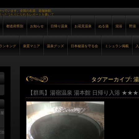
やっています。全国の名湯、老舗旅館、
行ったつもりになれるレポートを書いて
都道府県別
お知らせ
日帰り温泉
お花見温泉
ぬる湯
混浴
野湯
ランキング
泉質マニア
温泉グッズ
日本秘湯を守る会
ミシュラン掲載
入
タグアーカイブ:
湯
【群馬】湯宿温泉 湯本館 日帰り入浴 ★★★
部屋
宿泊