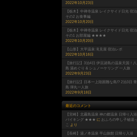
2022年10月23日
【栃木】中禅寺温泉 レイクサイド日光 宿泊
その2 お食事編
2022年10月20日
【栃木】中禅寺温泉 レイクサイド日光 宿泊
その1 お部屋編 ★★★★
2022年10月20日
【山形】大平温泉 滝見屋 宿泊レポ
2022年10月16日
【旅行記】3泊4日 伊豆諸島の温泉天国！八
島 湯めぐり & シュノーケリング 一人旅
2022年9月23日
【旅行記】日本一上陸困難な島!? 2泊3日 
島 弾丸一人旅
2022年9月18日
最近のコメント
【宮崎】北霧島温泉 神の郷温泉 日帰り入浴
バイキング ★★★
に
おふろの申し子秘湯
こ
より
【長崎】湯ノ本温泉 平山旅館 日帰り入浴