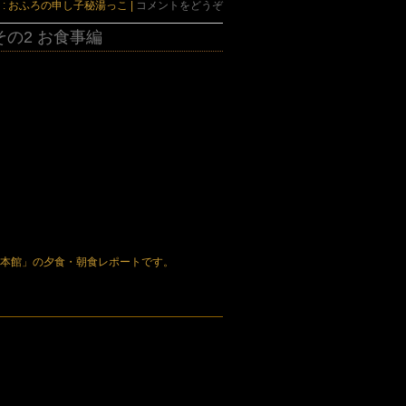
 : おふろの申し子秘湯っこ
|
コメントをどうぞ
その2 お食事編
湯本館」の夕食・朝食レポートです。