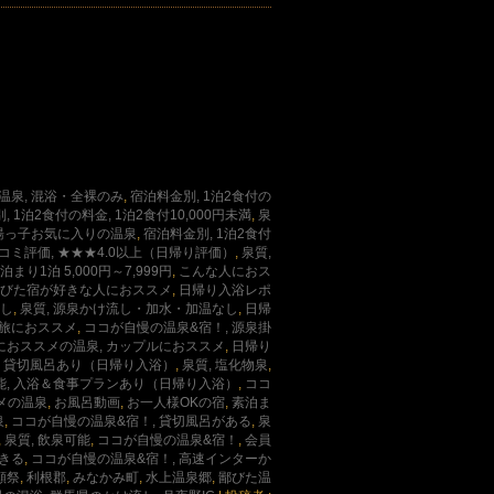
温泉, 混浴・全裸のみ
,
宿泊料金別, 1泊2食付の
, 1泊2食付の料金, 1泊2食付10,000円未満
,
泉
湯っ子お気に入りの温泉
,
宿泊料金別, 1泊2食付
コミ評価, ★★★4.0以上（日帰り評価）
,
泉質,
まり1泊 5,000円～7,999円
,
こんな人におス
鄙びた宿が好きな人におススメ
,
日帰り入浴レポ
流し
,
泉質, 源泉かけ流し・加水・加温なし
,
日帰
人旅におススメ
,
ココが自慢の温泉&宿！, 源泉掛
におススメの温泉, カップルにおススメ
,
日帰り
, 貸切風呂あり（日帰り入浴）
,
泉質, 塩化物泉
,
能, 入浴＆食事プランあり（日帰り入浴）
,
ココ
メの温泉
,
お風呂動画
,
お一人様OKの宿
,
素泊ま
泉
,
ココが自慢の温泉&宿！, 貸切風呂がある
,
泉
,
泉質, 飲泉可能
,
ココが自慢の温泉&宿！
,
会員
できる
,
ココが自慢の温泉&宿！, 高速インターか
願祭
,
利根郡
,
みなかみ町
,
水上温泉郷
,
鄙びた温