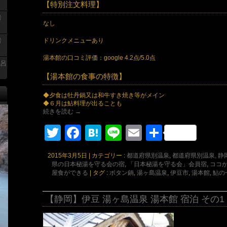
【特別注文料理】
者
なし
ドリンクメニューあり
者
湯本館の口コミ評価：google 4.2点/5.0点
風呂
【湯本館の食事の特徴】
◆夕食は牡丹鍋又は和牛すき焼き等がメイン
◆６月は鮎料理が出ることも
続きを読む
→
Twitter
Facebook
Hatena
Line
Email
共
有
2015年3月5日
|
カテゴリー :
都道府県別温泉
,
都道府県別温泉, 静
県の日本秘湯を守る会の宿
,
「日本秘湯を守る会」会員宿
,
ココ
屋食ができる
|
タグ :
ボタン鍋
,
湯ヶ島温泉
,
伊豆市
,
湯本館
,
鮎の
【静岡】伊豆 湯ヶ島温泉 湯本館 宿泊 その1