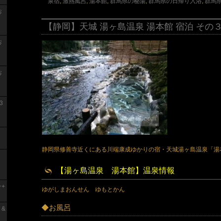
泉宿
,
激熱風呂
,
湯本館
,
群馬県の秘湯
,
群馬県の日帰り入浴
,
群馬
お
【静岡】天城 湯ヶ島温泉 湯本館 宿泊 その
お
お
3
静岡県修善寺近くにある川端康成ゆかりの宿・天城湯ヶ島温泉「湯
【湯ヶ島温泉 湯本館】温泉情報
+
ゆがしまおんせん ゆもとかん
◆お風呂
 &