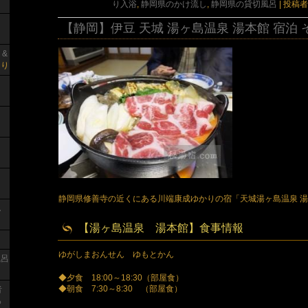
り入浴
,
静岡県のかけ流し
,
静岡県の貸切風呂
|
投稿者
【静岡】伊豆 天城 湯ヶ島温泉 湯本館 宿泊 
 &
り
静岡県修善寺の近くにある川端康成ゆかりの宿「天城湯ヶ島温泉 
し
【湯ヶ島温泉 湯本館】食事情報
り
ゆがしまおんせん ゆもとかん
風呂
◆夕食 18:00～18:30（部屋食）
◆朝食 7:30～8:30 （部屋食）
者
っ