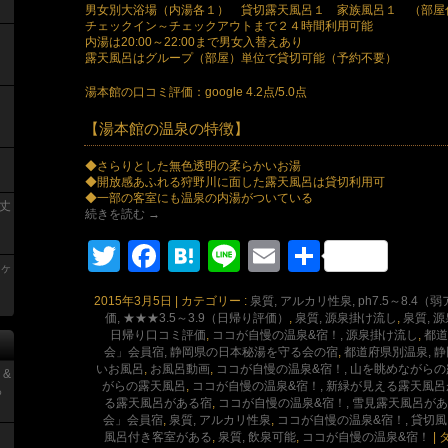
男女別大浴場（内湯各１） 貸切露天風呂１ 家族風呂１ （部屋
チェックイン～チェックアウトまで２４時間利用可能
内湯は20:00～22:00まで男女入替えあり
露天風呂はグループ（部屋）単位で貸切可能（予約不要）
湯本館の口コミ評価：google 4.2点/5.0点
【湯本館の温泉の特徴】
◆さらりとした無色透明の柔らかいお湯
◆開放感あふれる狩野川に面した露天風呂は貸切利用可
◆一部の客室にも温泉の内湯がついている
丈
続きを読む
→
Twitter
Facebook
Hatena
Line
Email
共
青ヶ
有
2015年3月5日
|
カテゴリー :
泉質, アルカリ性泉, ph7.5～8.4
価, ★★★3.5～3.9（日帰り評価）
,
泉質, 源泉掛け流し
,
泉質, 
日帰り口コミ評価
,
ココが自慢の温泉&宿！, 源泉掛け流し
,
都道
会」会員宿, 静岡県の日本秘湯を守る会の宿
,
都道府県別温泉, 
いお風呂
,
お風呂動画
,
ココが自慢の温泉&宿！, 山を眺めながら
 &
がらの露天風呂
,
ココが自慢の温泉&宿！, 新緑が見える露天風
っ
る露天風呂がある宿
,
ココが自慢の温泉&宿！, 雪見露天風呂が
会」会員宿
,
泉質, アルカリ性泉
,
ココが自慢の温泉&宿！, 貸切
風呂付き客室がある
,
泉質, 飲泉可能
,
ココが自慢の温泉&宿！
|
タ