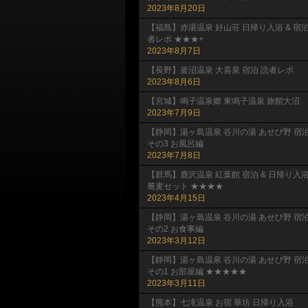
2023年8月20日
【福島】赤湯温泉 好山荘 日帰り入浴 & 宿
者レポ ★★★+
2023年8月7日
【長野】釜沼温泉 大喜泉 宿泊 読者レポ
2023年8月6日
【宮城】鳴子温泉郷 東鳴子温泉 旅館大沼
2023年7月9日
【静岡】湯ヶ島温泉 谷川の湯 あせび野 宿
その3 お風呂編
2023年7月8日
【群馬】鹿沢温泉 紅葉館 宿泊 & 日帰り入
蕎麦セット ★★★★
2023年4月15日
【静岡】湯ヶ島温泉 谷川の湯 あせび野 宿
その2 お食事編
2023年3月12日
【静岡】湯ヶ島温泉 谷川の湯 あせび野 宿
その1 お部屋編 ★★★★★
2023年3月11日
【熊本】七滝温泉 お宿 華坊 日帰り入浴