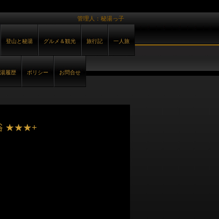
管理人：秘湯っ子
登山と秘湯
グルメ＆観光
旅行記
一人旅
湯履歴
ポリシー
お問合せ
 ★★★+