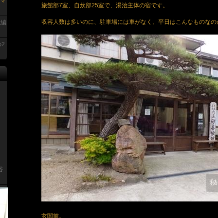
マ
旅館部7室、自炊部25室で、湯治主体の宿です。
収容人数は多いのに、駐車場には車がなく、平日はこんなものなの
呂編
2
浴
玄関前。