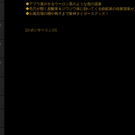
◆アブラ臭のするウーロン茶のような色の温泉
浴
◆毛穴が開く炭酸泉＆ジワジワ体に効いてくる鉄鉱泉の自家源泉が
◆お風呂場の桶や椅子まで阪神タイガースグッズ！
泊
[スポンサーリンク]
泊
泊