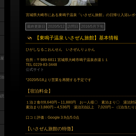
宮城県大崎市にある東鳴子温泉「いさぜん旅館」の日帰り入浴レポ
最終更新日
2020/5/12
訪問日
2016/5月下旬
【東鳴子温泉 いさぜん旅館】基本情報
ひがしなるこおんせん いさぜんりょかん
部屋
住所：〒989-6811 宮城県大崎市鳴子温泉赤湯１１
TEL:0229-83-3448
公式サイト
宿泊
*2020/5/18より営業を再開する予定です
【宿泊料金】
泊読
１泊２食付8,640円～11,880円 お一人様〇 素泊まり〇 湯治
素泊まり3,880円～4,536円 湯治3泊以上 7,020円～（1泊当たり
口コミ評価：Google 3.9点/5.0点
【いさぜん旅館の特徴】