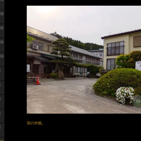
日帰
日帰
日帰
日帰
浴
浴
浴
浴
宿の外観。
浴