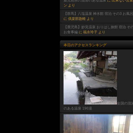
鹿児島県の混浴のある温泉
に
出来ない営業
ン
より
【群馬】八塩温泉 神水館 宿泊 その3 お風
に
倶楽部急軽
より
【鹿児島】妙見温泉 おりはし旅館 宿泊 その
お食事編
に
福永玲子
より
本日のアクセスランキング
全国の混
のある温泉 196湯