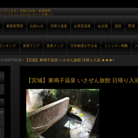
やっています。全国の名湯、老舗旅館、
行ったつもりになれるレポートを書いて
都道府県別
お知らせ
日帰り温泉
お花見温泉
ぬる湯
混浴
野湯
ランキング
泉質マニア
温泉グッズ
日本秘湯を守る会
ミシュラン掲載
入
0,000円未満
›
【宮城】東鳴子温泉 いさぜん旅館 日帰り入浴 ★★★+
【宮城】東鳴子温泉 いさぜん旅館 日帰り入浴
レポ
者