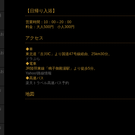
【日帰り入浴】
湯
営業時間：10：00～20：00
料金：大人500円 小人300円
 お
アクセス
◆車
 お
東北道「古川IC」より国道47号線経由、25km30分。
ドラぷら
◆電車
JR陸羽東線「鳴子御殿湯駅」より徒歩5分。
 お
Yahoo!路線情報
◆高速バス
楽天トラベル高速バス予約
お
地図
お
お