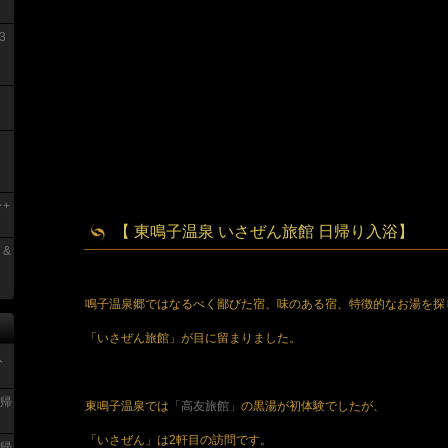
3
+
【 東鳴子温泉 いさぜん旅館 日帰り入浴】
 &
鳴子温泉郷ではなるべく鄙びた宿、味のある宿、特徴的なお湯を探
「いさぜん旅館」が目に留まりました。
入
日帰
東鳴子温泉では
「高友旅館」
の黒湯が初体験でしたが、
「いさぜん」は2軒目の訪問です。
日帰