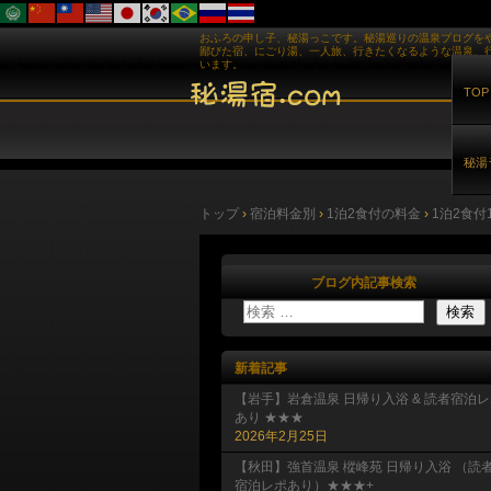
おふろの申し子、秘湯っこです。秘湯巡りの温泉ブログを
鄙びた宿、にごり湯、一人旅、行きたくなるような温泉、
います。
TOP
秘湯
トップ
›
宿泊料金別
›
1泊2食付の料金
›
1泊2食付1
ブログ内記事検索
新着記事
【岩手】岩倉温泉 日帰り入浴 & 読者宿泊
あり ★★★
2026年2月25日
【秋田】強首温泉 樅峰苑 日帰り入浴 （読
宿泊レポあり）★★★+