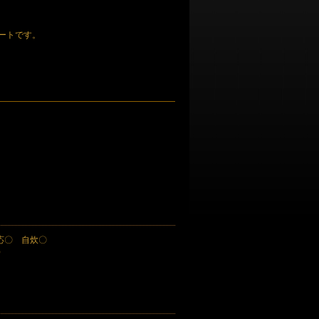
ートです。
対応〇 自炊〇
）