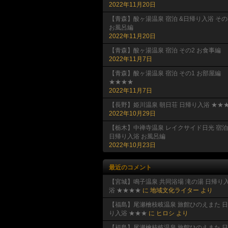
2022年11月20日
【青森】酸ヶ湯温泉 宿泊 &日帰り入浴 その
お風呂編
2022年11月20日
【青森】酸ヶ湯温泉 宿泊 その2 お食事編
2022年11月7日
【青森】酸ヶ湯温泉 宿泊 その1 お部屋編
★★★★
2022年11月7日
【長野】姫川温泉 朝日荘 日帰り入浴 ★★★
2022年10月29日
【栃木】中禅寺温泉 レイクサイド日光 宿泊
日帰り入浴 お風呂編
2022年10月23日
最近のコメント
【宮城】鳴子温泉 共同浴場 滝の湯 日帰り
浴 ★★★★
に
地域文化ライター
より
【福島】尾瀬檜枝岐温泉 旅館ひのえまた 
り入浴 ★★★
に
ヒロシ
より
【福島】尾瀬檜枝岐温泉 旅館ひのえまた 