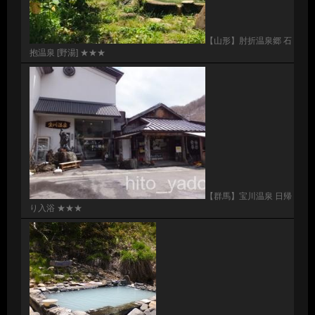
【山形】肘折温泉郷 石
抱温泉 [野湯] ★★★
【群馬】宝川温泉 日帰
り入浴 ★★★