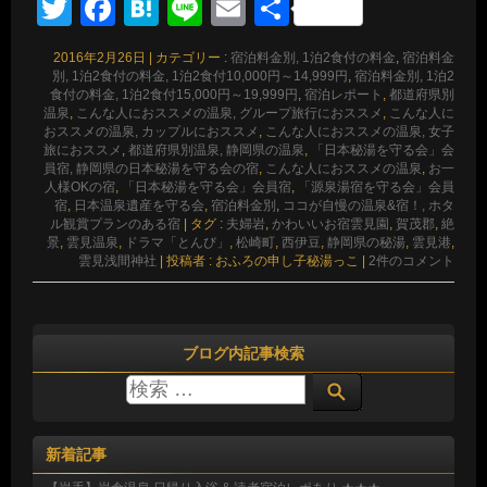
Twitter
Facebook
Hatena
Line
Email
共
有
2016年2月26日
|
カテゴリー :
宿泊料金別, 1泊2食付の料金
,
宿泊料金
別, 1泊2食付の料金, 1泊2食付10,000円～14,999円
,
宿泊料金別, 1泊2
食付の料金, 1泊2食付15,000円～19,999円
,
宿泊レポート
,
都道府県別
温泉
,
こんな人におススメの温泉, グループ旅行におススメ
,
こんな人に
おススメの温泉, カップルにおススメ
,
こんな人におススメの温泉, 女子
旅におススメ
,
都道府県別温泉, 静岡県の温泉
,
「日本秘湯を守る会」会
員宿, 静岡県の日本秘湯を守る会の宿
,
こんな人におススメの温泉
,
お一
人様OKの宿
,
「日本秘湯を守る会」会員宿
,
「源泉湯宿を守る会」会員
宿
,
日本温泉遺産を守る会
,
宿泊料金別
,
ココが自慢の温泉&宿！, ホタ
ル観賞プランのある宿
|
タグ :
夫婦岩
,
かわいいお宿雲見園
,
賀茂郡
,
絶
景
,
雲見温泉
,
ドラマ「とんび」
,
松崎町
,
西伊豆
,
静岡県の秘湯
,
雲見港
,
雲見浅間神社
|
投稿者 : おふろの申し子秘湯っこ
|
2件のコメント
ブログ内記事検索
新着記事