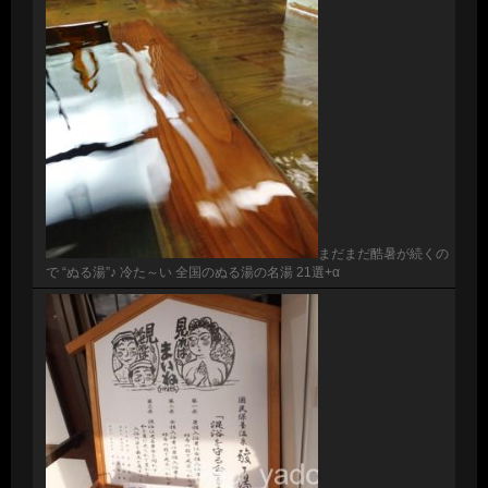
まだまだ酷暑が続くの
で “ぬる湯”♪ 冷た～い 全国のぬる湯の名湯 21選+α