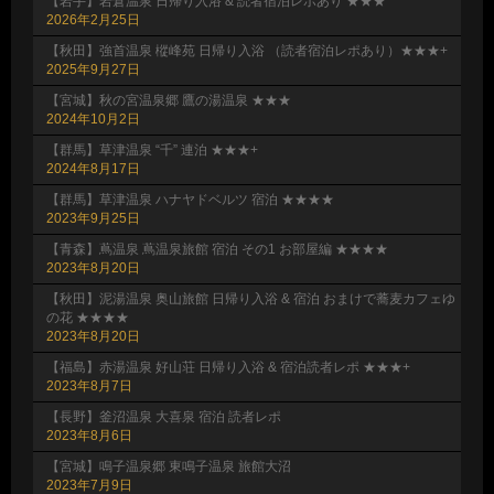
【岩手】岩倉温泉 日帰り入浴 & 読者宿泊レポあり ★★★
2026年2月25日
【秋田】強首温泉 樅峰苑 日帰り入浴 （読者宿泊レポあり）★★★+
2025年9月27日
【宮城】秋の宮温泉郷 鷹の湯温泉 ★★★
2024年10月2日
【群馬】草津温泉 “千” 連泊 ★★★+
2024年8月17日
【群馬】草津温泉 ハナヤドベルツ 宿泊 ★★★★
2023年9月25日
【青森】蔦温泉 蔦温泉旅館 宿泊 その1 お部屋編 ★★★★
2023年8月20日
【秋田】泥湯温泉 奥山旅館 日帰り入浴 & 宿泊 おまけで蕎麦カフェゆ
の花 ★★★★
2023年8月20日
【福島】赤湯温泉 好山荘 日帰り入浴 & 宿泊読者レポ ★★★+
2023年8月7日
【長野】釜沼温泉 大喜泉 宿泊 読者レポ
2023年8月6日
【宮城】鳴子温泉郷 東鳴子温泉 旅館大沼
2023年7月9日