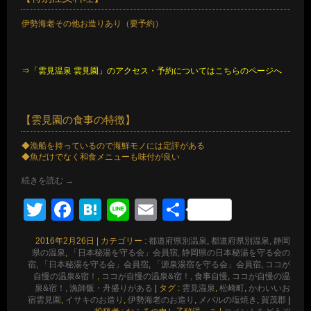
伊勢海老その他お造りあり（要予約）
⇒「雲見温泉 雲見園」のアクセス・予約についてはこちらのページへ
【雲見園の食事の特徴】
◆漁船を持っているので海鮮モノには定評がある
◆魚だけでなく和食メニューも味付が良い
続きを読む
→
Twitter
Facebook
Hatena
Line
Email
共
有
2016年2月26日
|
カテゴリー :
都道府県別温泉
,
都道府県別温泉, 静岡
県の温泉
,
「日本秘湯を守る会」会員宿, 静岡県の日本秘湯を守る会の
宿
,
「日本秘湯を守る会」会員宿
,
「源泉湯宿を守る会」会員宿
,
ココが
自慢の温泉&宿！
,
ココが自慢の温泉&宿！, 食事自慢
,
ココが自慢の温
泉&宿！, 漁師飯・舟盛りがある
|
タグ :
雲見温泉
,
松崎町
,
かわいいお
宿雲見園
,
イサキのお造り
,
伊勢海老のお造り
,
メバルの塩焼き
,
賀茂郡
|