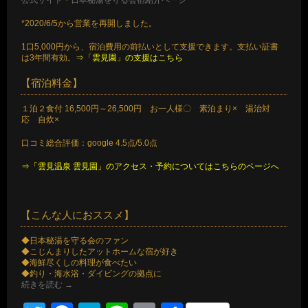
公式サイト
・
日本秘湯を守る会宿紹介ページ
*2020/6/5から営業を再開しました。
1口5,000円から、宿泊費用の前払いとして支援できます。支払い証書
は3年間有効。
⇒「雲見園」の支援はこちら
【宿泊料金】
１泊２食付 16,500円～26,500円 お一人様〇 素泊まり× 湯治対
応 自炊×
口コミ総合評価：google 4.5点/5.0点
⇒「雲見温泉 雲見園」のアクセス・予約についてはこちらのページへ
【こんな人におススメ】
◆日本秘湯を守る会のファン
◆こじんまりしたアットホームな宿が好き
◆海鮮尽くしの料理が食べたい
◆釣り・海水浴・ダイビングの拠点に
続きを読む
→