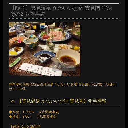
【静岡】雲見温泉 かわいいお宿 雲見園 宿泊
その2 お食事編
静岡県松崎町にある雲見温泉「かわいいお宿 雲見園」の夕食・朝食レ
ポートです。
【雲見温泉 かわいいお宿 雲見園】食事情報
◆夕食 18:00～ 大広間食事処
◆朝食 8:00～ 大広間食事処
【特別注文料理】