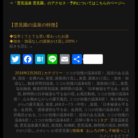
⇒「雲見温泉 雲見園」のアクセス・予約についてはこちらのページへ
【雲見園の温泉の特徴】
◆塩辛くてとても苦い変わったお湯
◆加水・加温なしの源泉かけ流し100%！
続きを読む
→
Twitter
Facebook
Hatena
Line
Email
共
有
2016年2月26日
|
カテゴリー :
ココが自慢の温泉&宿！, 混浴のある温
泉, 混浴・全裸のみ
,
泉質, 源泉掛け流し
,
泉質, 源泉かけ流し・加水・加
温なし
,
都道府県別温泉
,
ココが自慢の温泉&宿！, 源泉掛け流し
,
泉質,
塩化物泉
,
都道府県別温泉, 静岡県の温泉
,
「日本秘湯を守る会」会員
宿, 静岡県の日本秘湯を守る会の宿
,
お風呂動画
,
ココが自慢の温泉&
宿！, 山を眺めながらの露天風呂
,
ココが自慢の温泉&宿！, 海を眺めな
がらの露天風呂
,
泉質, ph6.0～7.5（中性）
,
泉質
,
「日本秘湯を守る
会」会員宿
,
「源泉湯宿を守る会」会員宿
,
ココが自慢の温泉&宿！, 貸
切風呂がある
,
ココが自慢の温泉&宿！, 混浴のある温泉
,
ココが自慢の
温泉&宿！
,
ココが自慢の温泉&宿！, 日帰り客ＮＧ
|
タグ :
雲見温泉足
湯
,
雲見温泉露天風呂
,
賀茂郡
,
松崎町
,
雲見温泉
,
静岡県の混浴
,
静岡県
のかけ流し
,
かわいいお宿雲見園
|
投稿者 : おふろの申し子秘湯っこ
|
コメントをどうぞ