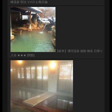
峰温泉 宿泊 その3 お風呂編
【岐阜】濁河温泉 旅館 御岳 日帰り
入浴 ★★★ [閉館]