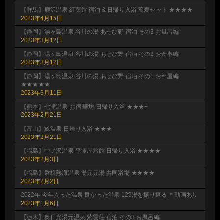
【群馬】鹿沢温泉 紅葉館 宿泊 & 日帰り入浴 蕎麦セット ★★★★
2023年4月15日
【静岡】湯ヶ島温泉 谷川の湯 あせび野 宿泊 その3 お風呂編
2023年3月12日
【静岡】湯ヶ島温泉 谷川の湯 あせび野 宿泊 その2 お食事編
2023年3月12日
【静岡】湯ヶ島温泉 谷川の湯 あせび野 宿泊 その1 お部屋編
★★★★★
2023年3月11日
【熊本】七滝温泉 お宿 華坊 日帰り入浴 ★★★+
2023年2月21日
【富山】鯰温泉 日帰り入浴 ★★★
2023年2月21日
【福島】中ノ沢温泉 平澤屋旅館 日帰り入浴 ★★★★
2023年2月3日
【福島】磐梯熱海温泉 湯元元湯 共同浴場 ★★★★
2023年2月2日
2022年 今年入った温泉 良かった温泉 129湯を振り返る ＊動画あり
2023年1月6日
【栃木】奥日光湯元温泉 紫雲荘 宿泊 その3 お風呂編