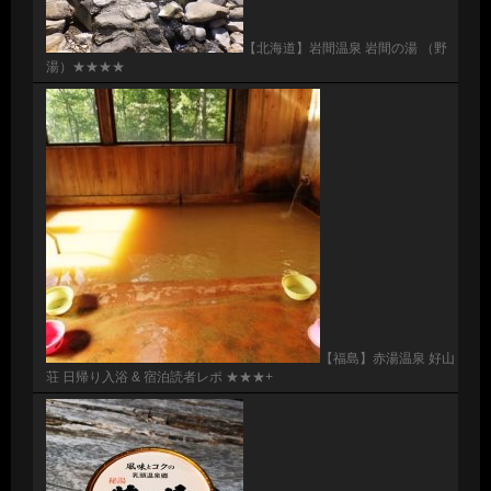
【北海道】岩間温泉 岩間の湯 （野
湯）★★★★
【福島】赤湯温泉 好山
荘 日帰り入浴 & 宿泊読者レポ ★★★+