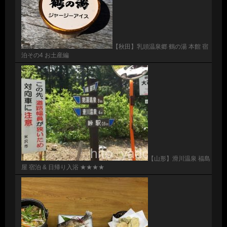
【秋田】乳頭温泉郷 鶴の湯 本館 宿
泊その4 お土産編
【山形】滑川温泉 福島
屋 宿泊 & 日帰り入浴 ★★★★