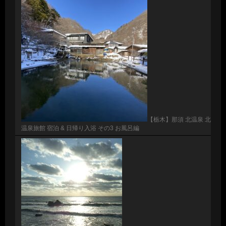
【栃木】那須 北温泉 北
温泉旅館 宿泊 & 日帰り入浴 その3 お風呂編