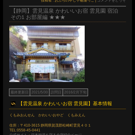
投稿者 : おふろの申し子秘湯っこ
|
コメントをどうぞ
【静岡】雲見温泉 かわいいお宿 雲見園 宿泊
その1 お部屋編 ★★★
最終更新日
2021/5/30
訪問日
2016/2月下旬
【雲見温泉 かわいいお宿 雲見園】基本情報
くもみおんせん かわいいおやど くもみえん
住所：〒410-3615 静岡県賀茂郡松崎町雲見４０１
TEL:0558-45-0441