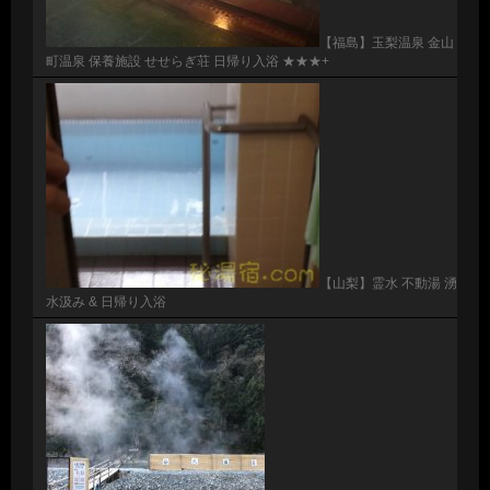
【福島】玉梨温泉 金山
町温泉 保養施設 せせらぎ荘 日帰り入浴 ★★★+
【山梨】霊水 不動湯 湧
水汲み & 日帰り入浴