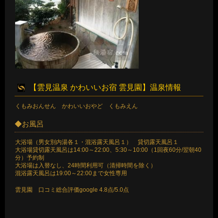
【雲見温泉 かわいいお宿 雲見園】温泉情報
くもみおんせん かわいいおやど くもみえん
◆お風呂
大浴場（男女別内湯各１・混浴露天風呂１） 貸切露天風呂１
大浴場貸切露天風呂は14:00～22:00、5:30～10:00（1回夜60分/翌朝40
分）予約制
大浴場は入替なし、24時間利用可（清掃時間を除く）
混浴露天風呂は19:00～22:00まで女性専用
雲見園 口コミ総合評価google 4.8点/5.0点