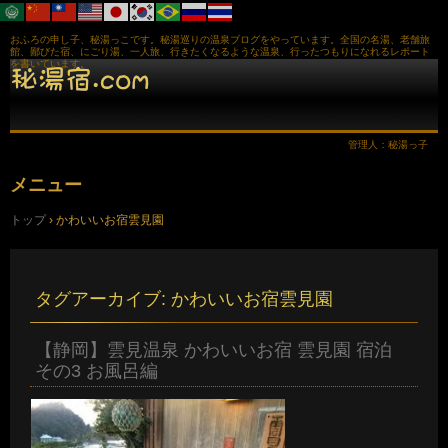
おふろの申し子、秘湯っこです。秘湯巡りの温泉ブログをやっています。全国の名湯、老舗旅
館、鄙びた宿、にごり湯、一人旅、行きたくなるような温泉、行ったつもりになれるレポート
を書いています。
管理人：秘湯っ子
メニュー
コ
トップ
›
かわいいお宿雲見園
ン
テ
ン
ツ
へ
タグアーカイブ:
かわいいお宿雲見園
ス
キ
ッ
【静岡】雲見温泉 かわいいお宿 雲見園 宿泊
プ
その3 お風呂編