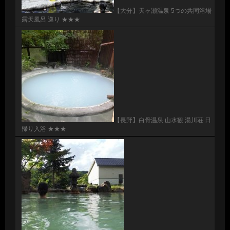
【大分】天ヶ瀬温泉 5つの共同浴場
露天風呂 巡り ★★★
【長野】白骨温泉 山水観 湯川荘 日
帰り入浴 ★★★