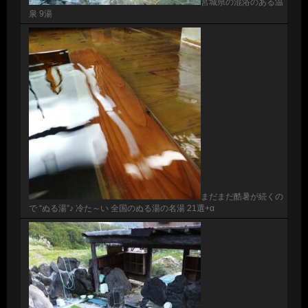
宮城県の混浴のある温
泉 9湯
まだまだ酷暑が続くの
で “ぬる湯”♪ 冷た～い 全国のぬる湯の名湯 21選+α