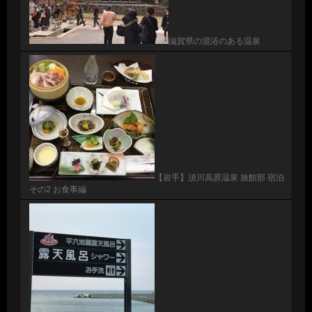
滋賀県の混浴のある温泉
【岩手】須川高原温泉 旅館部 宿泊
その2 お食事編