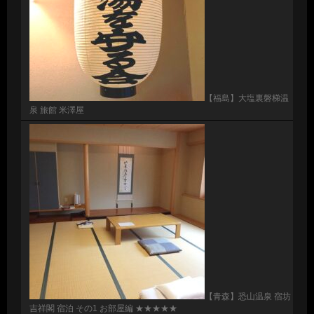
【福島】大塩裏磐梯温
泉 旅館 米澤屋
【青森】恐山温泉 宿坊
吉祥閣 宿泊 その1 お部屋編 ★★★★★