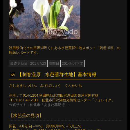
秋田県仙北市の田沢湖近くにある水芭蕉群生地スポット「刺巻湿原」の
観光レポートです。
最終更新日
2017/7/23
訪問日
2014/4月下旬
【刺巻湿原 水芭蕉群生地】基本情報
さしまきしつげん みずばしょう ぐんせいち
住所：〒014-1204 秋田県仙北市田沢湖田沢先達沢国有林
TEL:0187-43-2111 仙北市田沢湖観光情報センター「フォレイク」
公式サイト（仙北市「あきた花紀行」）
【水芭蕉の見頃】
開花：4月初旬～中旬 見頃4月中旬～5月上旬