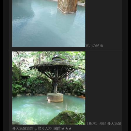
東北の秘湯
【栃木】那須 弁天温泉
弁天温泉旅館 日帰り入浴 [閉館]★★★