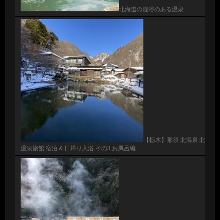
北海道の混浴のある温泉
【栃木】那須 北温泉 北
温泉旅館 宿泊 & 日帰り入浴 その3 お風呂編