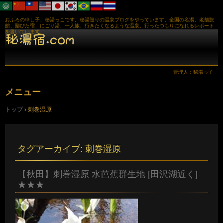
おふろの申し子、秘湯っこです。秘湯巡りの温泉ブログをやっています。全国の名湯、老舗旅
館、鄙びた宿、にごり湯、一人旅、行きたくなるような温泉、行ったつもりになれるレポート
を書いています。
管理人：秘湯っ子
メニュー
コ
トップ
›
刺巻湿原
ン
テ
ン
ツ
へ
タグアーカイブ:
刺巻湿原
ス
キ
ッ
【秋田】刺巻湿原 水芭蕉群生地 [田沢湖近く]
プ
★★★