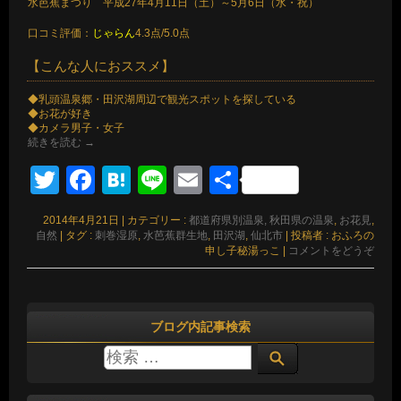
水芭蕉まつり 平成27年4月11日（土）～5月6日（水・祝）
口コミ評価：
じゃらん
4.3点/5.0点
【こんな人におススメ】
◆乳頭温泉郷・田沢湖周辺で観光スポットを探している
◆お花が好き
◆カメラ男子・女子
続きを読む
→
Twitter
Facebook
Hatena
Line
Email
共
有
2014年4月21日
|
カテゴリー :
都道府県別温泉, 秋田県の温泉
,
お花見
,
自然
|
タグ :
刺巻湿原
,
水芭蕉群生地
,
田沢湖
,
仙北市
|
投稿者 : おふろの
申し子秘湯っこ
|
コメントをどうぞ
ブログ内記事検索