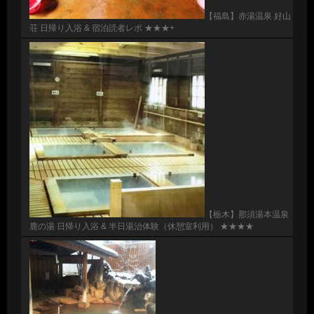
【福島】赤湯温泉 好山
荘 日帰り入浴 & 宿泊読者レポ ★★★+
【栃木】那須湯本温泉
鹿の湯 日帰り入浴 & 半日湯治体験（休憩室利用） ★★★★