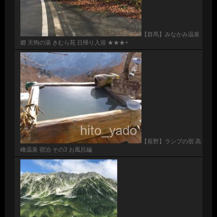
【群馬】みなかみ温泉
郷 天狗の湯 きむら苑 日帰り入浴 ★★★+
【長野】ランプの宿 高
峰温泉 宿泊 その3 お風呂編