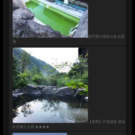
岩手県の混浴のある温
泉
【長野】中房温泉 宿泊
& 日帰り入浴 ★★★★