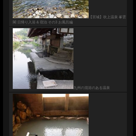
【宮城】吹上温泉 峯雲
閣 日帰り入浴 & 宿泊 その3 お風呂編
九州の混浴のある温泉