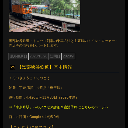
黒部峡谷鉄道・トロッコ列車の乗車方法と主要駅のトイレ・ロッカー・
売店等の情報をレポートします。
最終更新日
2020/10/20
訪問日
2020/9
【黒部峡谷鉄道】基本情報
くろべきょうこくてつどう
始発「宇奈月駅」⇒終点「欅平駅」
運行期間：4月20日～11月30日（2020年度）
⇒「宇奈月駅」へのアクセス詳細＆宿泊予約はこちらのページへ
口コミ評価：Google 4.4点/5.0点
【こんな人におススメ】