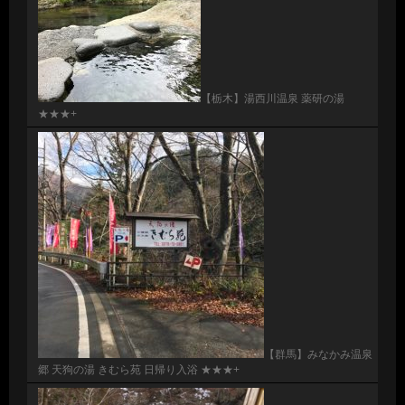
【栃木】湯西川温泉 薬研の湯
★★★+
【群馬】みなかみ温泉
郷 天狗の湯 きむら苑 日帰り入浴 ★★★+