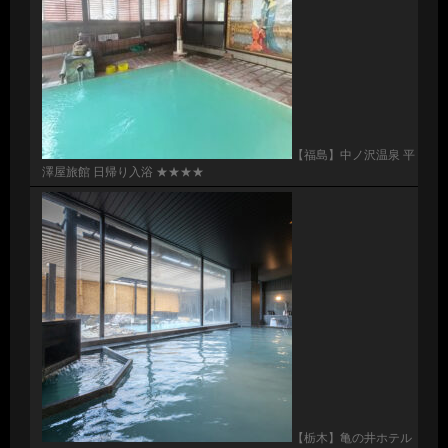
【福島】中ノ沢温泉 平
澤屋旅館 日帰り入浴 ★★★★
【栃木】亀の井ホテル