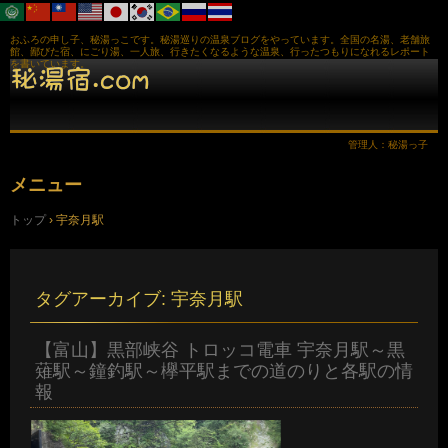
おふろの申し子、秘湯っこです。秘湯巡りの温泉ブログをやっています。全国の名湯、老舗旅
館、鄙びた宿、にごり湯、一人旅、行きたくなるような温泉、行ったつもりになれるレポート
を書いています。
管理人：秘湯っ子
メニュー
コ
トップ
›
宇奈月駅
ン
テ
ン
ツ
へ
タグアーカイブ:
宇奈月駅
ス
キ
ッ
【富山】黒部峡谷 トロッコ電車 宇奈月駅～黒
プ
薙駅～鐘釣駅～欅平駅までの道のりと各駅の情
報