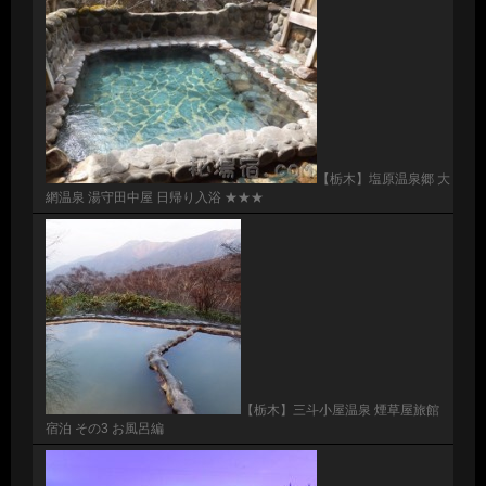
【栃木】塩原温泉郷 大
網温泉 湯守田中屋 日帰り入浴 ★★★
【栃木】三斗小屋温泉 煙草屋旅館
宿泊 その3 お風呂編