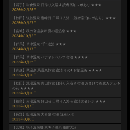
【岩手】岩倉温泉 日帰り入浴 & 読者宿泊レポあり ★★★
2026年2月25日
【秋田】強首温泉 樅峰苑 日帰り入浴 （読者宿泊レポあり）★★★+
2025年9月27日
【宮城】秋の宮温泉郷 鷹の湯温泉 ★★★
2024年10月2日
【群馬】草津温泉 “千” 連泊 ★★★+
2024年8月17日
【群馬】草津温泉 ハナヤドベルツ 宿泊 ★★★★
2023年9月25日
【青森】蔦温泉 蔦温泉旅館 宿泊 その1 お部屋編 ★★★★
2023年8月20日
【秋田】泥湯温泉 奥山旅館 日帰り入浴 & 宿泊 おまけで蕎麦カフェゆ
の花 ★★★★
2023年8月20日
【福島】赤湯温泉 好山荘 日帰り入浴 & 宿泊読者レポ ★★★+
2023年8月7日
【長野】釜沼温泉 大喜泉 宿泊 読者レポ
2023年8月6日
【宮城】鳴子温泉郷 東鳴子温泉 旅館大沼