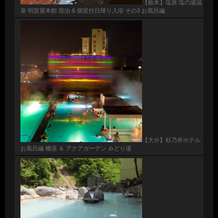
【栃木】塩原 塩の湯温
泉 明賀屋本館 宿泊 & 個室付日帰り入浴 その3 お風呂編
【大分】杉乃井ホテル
お風呂編 棚湯 ＆ アクアガーデン みどり湯