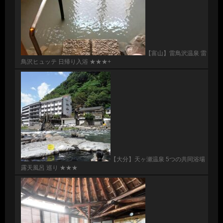
【富山】雷鳥沢温泉 雷
鳥沢ヒュッテ 日帰り入浴 ★★★+
【大分】天ヶ瀬温泉 5つの共同浴場
露天風呂 巡り ★★★