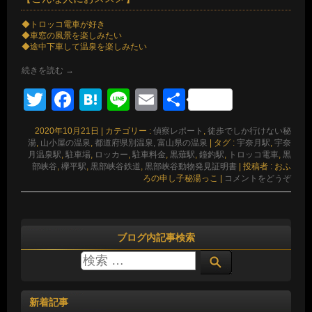
◆トロッコ電車が好き
◆車窓の風景を楽しみたい
◆途中下車して温泉を楽しみたい
続きを読む
→
Twitter
Facebook
Hatena
Line
Email
共
有
2020年10月21日
|
カテゴリー :
偵察レポート
,
徒歩でしか行けない秘
湯
,
山小屋の温泉
,
都道府県別温泉, 富山県の温泉
|
タグ :
宇奈月駅
,
宇奈
月温泉駅
,
駐車場
,
ロッカー
,
駐車料金
,
黒薙駅
,
鐘釣駅
,
トロッコ電車
,
黒
部峡谷
,
欅平駅
,
黒部峡谷鉄道
,
黒部峡谷動物発見証明書
|
投稿者 : おふ
ろの申し子秘湯っこ
|
コメントをどうぞ
ブログ内記事検索
新着記事