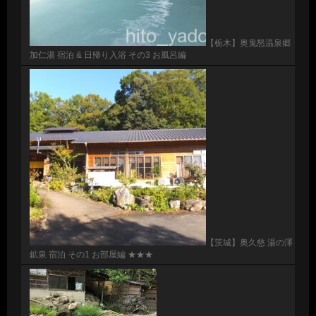
【栃木】奥鬼怒温泉郷
加仁湯 宿泊 & 日帰り入浴 その3 お風呂編
【茨城】奥久慈 湯の澤
鉱泉 宿泊 その1 お部屋編 ★★★