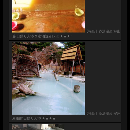
【福島】赤湯温泉 好山
荘 日帰り入浴 & 宿泊読者レポ ★★★+
【福島】高湯温泉 安達
屋旅館 日帰り入浴 ★★★★