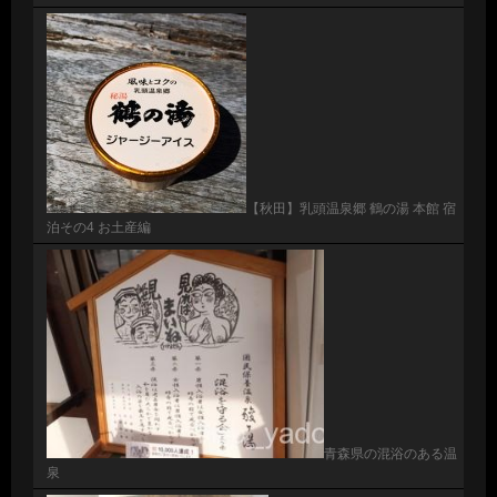
【秋田】乳頭温泉郷 鶴の湯 本館 宿
泊その4 お土産編
青森県の混浴のある温
泉