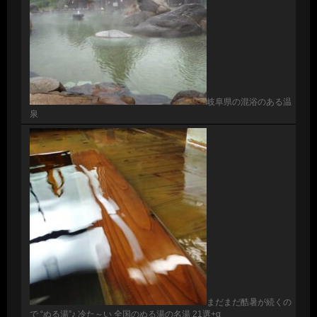
岐阜県の混浴のある温
泉
まだまだ酷暑が続くの
で “ぬる湯”♪ 冷た～い 全国のぬる湯の名湯 21選+α