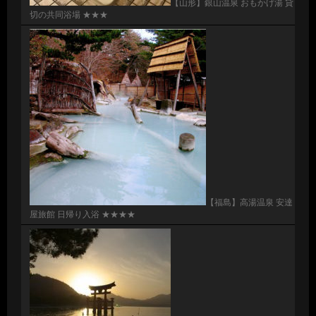
【山形】銀山温泉 おもかげ湯 貸
切の共同浴場 ★★★
【福島】高湯温泉 安達
屋旅館 日帰り入浴 ★★★★