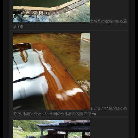
宮城県の混浴のある温
泉 9湯
まだまだ酷暑が続くの
で “ぬる湯”♪ 冷た～い 全国のぬる湯の名湯 21選+α