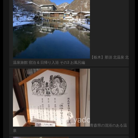
【栃木】那須 北温泉 北
温泉旅館 宿泊 & 日帰り入浴 その3 お風呂編
青森県の混浴のある温
泉