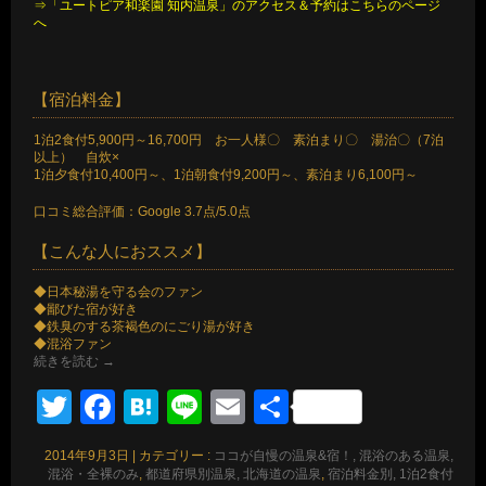
⇒「ユートピア和楽園 知内温泉」のアクセス＆予約はこちらのページ
へ
【宿泊料金】
1泊2食付5,900円～16,700円 お一人様〇 素泊まり〇 湯治〇（7泊
以上） 自炊×
1泊夕食付10,400円～、1泊朝食付9,200円～、素泊まり6,100円～
口コミ総合評価：Google 3.7点/5.0点
【こんな人におススメ】
◆日本秘湯を守る会のファン
◆鄙びた宿が好き
◆鉄臭のする茶褐色のにごり湯が好き
◆混浴ファン
続きを読む
→
Twitter
Facebook
Hatena
Line
Email
共
有
2014年9月3日
|
カテゴリー :
ココが自慢の温泉&宿！, 混浴のある温泉,
混浴・全裸のみ
,
都道府県別温泉, 北海道の温泉
,
宿泊料金別, 1泊2食付