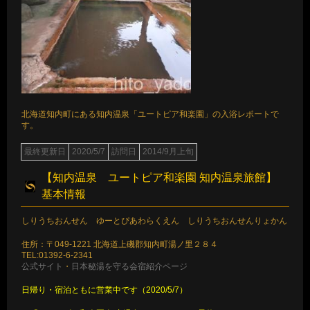
北海道知内町にある知内温泉「ユートピア和楽園」の入浴レポートで
す。
最終更新日
2020/5/7
訪問日
2014/9月上旬
【知内温泉 ユートピア和楽園 知内温泉旅館】
基本情報
しりうちおんせん ゆーとぴあわらくえん しりうちおんせんりょかん
住所：〒049-1221 北海道上磯郡知内町湯ノ里２８４
TEL:01392-6-2341
公式サイト
・
日本秘湯を守る会宿紹介ページ
日帰り・宿泊ともに営業中です（2020/5/7）