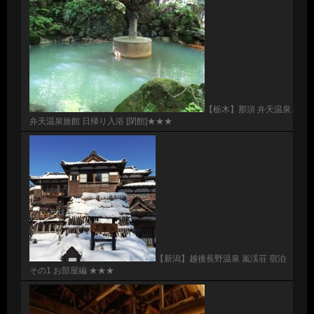
【栃木】那須 弁天温泉
弁天温泉旅館 日帰り入浴 [閉館]★★★
【新潟】越後長野温泉 嵐渓荘 宿泊
その1 お部屋編 ★★★