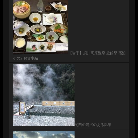
【岩手】須川高原温泉 旅館部 宿泊
その2 お食事編
関西の混浴のある温泉