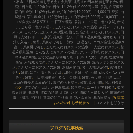
の料金
,
「日本秘湯を守る会」会員宿, 北海道の日本秘湯を守る会の宿
,
宿泊料金別, 1泊2食付の料金, 1泊2食付10,000円未満
,
泉質, 自家源泉
,
宿泊料金別, 1泊2食付の料金, 1泊2食付10,000円～14,999円
,
泉質, 自
然湧出
,
宿泊料金別, １泊朝食付き, １泊朝食付5,000円～10,000円
,
コ
コが自慢の温泉&宿！, 一軒宿の秘湯
,
泉質, にごり湯・色つき湯, 赤湯
（にごり湯・色つき湯）
,
こんな人におススメの温泉, 泉質マニアにお
ススメ
,
こんな人におススメの温泉, 鄙びた宿が好きな人におススメ
,
日
帰り入浴レポート
,
泉質, 源泉掛け流し
,
日帰り温泉可能, 混浴あり（日
帰り入浴）
,
泉質, 源泉かけ流し・加水・加温なし
,
ココが自慢の温泉&
宿！, 源泉掛け流し
,
こんな人におススメの温泉, 一人旅におススメ
,
都
道府県別温泉
,
こんな人におススメの温泉, グループ旅行におススメ
,
日
帰り温泉可能, 全ての温泉が利用可能（日帰り入浴）
,
泉質, 塩化物泉
,
泉質, 炭酸水素塩泉
,
こんな人におススメの温泉, 混浴ファンにおスス
メ
,
こんな人におススメの温泉
,
お風呂動画
,
お一人様OKの宿
,
素泊まり
あり
,
泉質, にごり湯・色つき湯
,
日帰り温泉可能
,
泉質, ph6.0～7.5（中
性）
,
泉質
,
「日本秘湯を守る会」会員宿
,
泉質, あつ湯（44度以上）
,
ココが自慢の温泉&宿！, 混浴のある温泉
,
泉質, 飲泉可能
,
宿泊料金別
|
タグ :
道南のかけ流し
,
津軽海峡線
,
知内温泉
,
ユートピア和楽園
,
知内
温泉旅館
,
廃墟系
,
道南の秘湯
,
ボロいい宿
,
道南の日帰り入浴
,
道南の混
浴
,
上磯郡
,
尻内町
,
道南のにごり湯
,
鄙びた温泉宿
,
湯の里温泉
|
投稿者
: おふろの申し子秘湯っこ
|
コメントをどうぞ
ブログ内記事検索