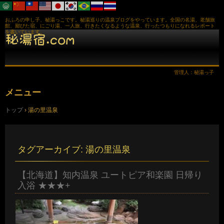
おふろの申し子、秘湯っこです。秘湯巡りの温泉ブログをやっています。全国の名湯、老舗旅
館、鄙びた宿、にごり湯、一人旅、行きたくなるような温泉、行ったつもりになれるレポート
を書いています。
管理人：秘湯っ子
メニュー
コ
トップ
›
湯の里温泉
ン
テ
ン
ツ
へ
タグアーカイブ:
湯の里温泉
ス
キ
ッ
【北海道】知内温泉 ユートピア和楽園 日帰り
プ
入浴 ★★★+