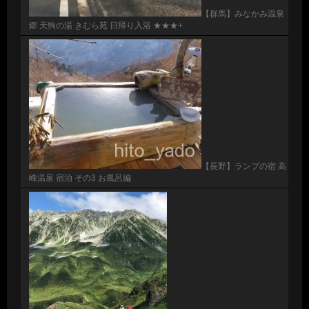
【群馬】みなかみ温泉
郷 天狗の湯 きむら苑 日帰り入浴 ★★★+
【長野】ランプの宿 高
峰温泉 宿泊 その3 お風呂編