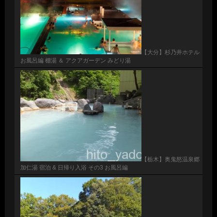
【大分】杉乃井ホテル
お風呂編 棚湯 ＆ アクアガーデン みどり湯
【栃木】奥鬼怒温泉郷
加仁湯 宿泊 & 日帰り入浴 その3 お風呂編