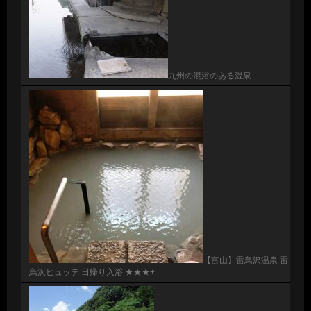
九州の混浴のある温泉
【富山】雷鳥沢温泉 雷
鳥沢ヒュッテ 日帰り入浴 ★★★+