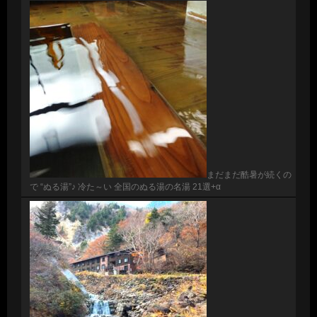
まだまだ酷暑が続くの
で “ぬる湯”♪ 冷た～い 全国のぬる湯の名湯 21選+α