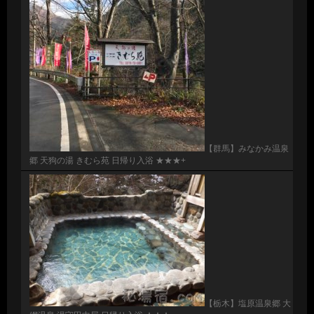
【群馬】みなかみ温泉
郷 天狗の湯 きむら苑 日帰り入浴 ★★★+
【栃木】塩原温泉郷 大