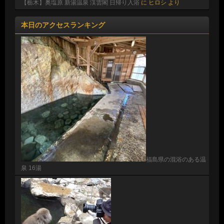
【栃木】奥塩原 新湯温泉 渓雲閣 日帰り入浴
に
ヒロシ
より
本日のアクセスランキング
福島県の混浴のある温
泉 16湯