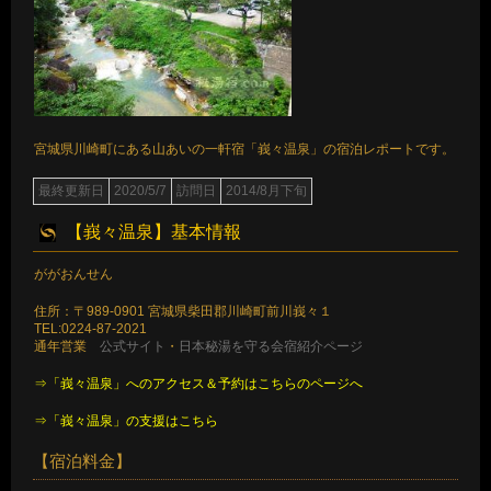
宮城県川崎町にある山あいの一軒宿「峩々温泉」の宿泊レポートです。
最終更新日
2020/5/7
訪問日
2014/8月下旬
【峩々温泉】基本情報
ががおんせん
住所：〒989-0901 宮城県柴田郡川崎町前川峩々１
TEL:0224-87-2021
通年営業
公式サイト
・
日本秘湯を守る会宿紹介ページ
⇒「峩々温泉」へのアクセス＆予約はこちらのページへ
⇒「峩々温泉」の支援はこちら
【宿泊料金】