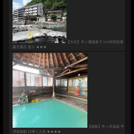
【大分】天ヶ瀬温泉 5つの共同浴場
露天風呂 巡り ★★★
【福島】中ノ沢温泉 平
澤屋旅館 日帰り入浴 ★★★★