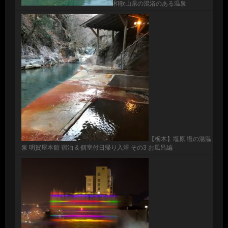
和歌山県の混浴のある温泉
【栃木】塩原 塩の湯温
泉 明賀屋本館 宿泊 & 個室付日帰り入浴 その3 お風呂編