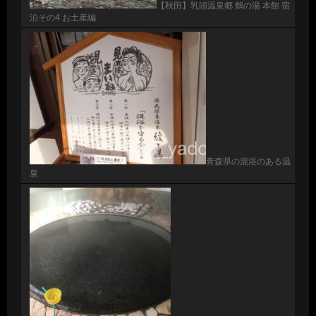
【秋田】乳頭温泉郷 鶴の湯 本館 宿
泊その4 お土産編
青森県の混浴のある温
泉