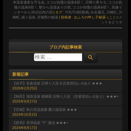
本温泉遺産を守る会
,
ココが自慢の温泉&宿！, 日帰り客ＮＧ
,
ココが自
慢の温泉&宿！, 駅から送迎ありの宿
,
ココが自慢の温泉&宿！, 高速イ
ンターから30分以内の宿
|
タグ :
YOUTUBE動画
,
白石蔵王
,
川崎IC
,
川
崎町
,
峩々温泉
,
宮城県の秘湯
|
投稿者 : おふろの申し子秘湯っこ
|
コメ
ントをどうぞ
ブログ内記事検索
新着記事
【岩手】岩倉温泉 日帰り入浴 & 読者宿泊レポあり ★★★
2026年2月25日
【秋田】強首温泉 樅峰苑 日帰り入浴 （読者宿泊レポあり）★★★+
2025年9月27日
【宮城】秋の宮温泉郷 鷹の湯温泉 ★★★
2024年10月2日
【群馬】草津温泉 “千” 連泊 ★★★+
2024年8月17日