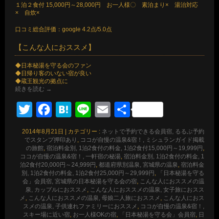
１泊２食付 15,000円～28,000円 お一人様〇 素泊まり× 湯治対応
× 自炊×
口コミ総合評価：google 4.2点/5.0点
【こんな人におススメ】
◆日本秘湯を守る会のファン
◆日帰り客のいない宿が良い
◆蔵王観光の拠点に
続きを読む
→
Twitter
Facebook
Hatena
Line
Email
共
有
2014年8月21日
|
カテゴリー :
ネットで予約できる会員宿, るるぶ予約
でスタンプ押印あり
,
ココが自慢の温泉&宿！, ミシュランガイド掲載
の旅館
,
宿泊料金別, 1泊2食付の料金, 1泊2食付15,000円～19,999円
,
ココが自慢の温泉&宿！, 一軒宿の秘湯
,
宿泊料金別, 1泊2食付の料金, 1
泊2食付20,000円～24,999円
,
都道府県別温泉, 宮城県の温泉
,
宿泊料金
別, 1泊2食付の料金, 1泊2食付25,000円～29,999円
,
「日本秘湯を守る
会」会員宿, 宮城県の日本秘湯を守る会の宿
,
こんな人におススメの温
泉, カップルにおススメ
,
こんな人におススメの温泉, 女子旅におスス
メ
,
こんな人におススメの温泉, 母娘二人旅におススメ
,
こんな人におス
スメの温泉, 子供連れファミリーにおススメ
,
ココが自慢の温泉&宿！,
スキー場に近い宿
,
お一人様OKの宿
,
「日本秘湯を守る会」会員宿
,
日