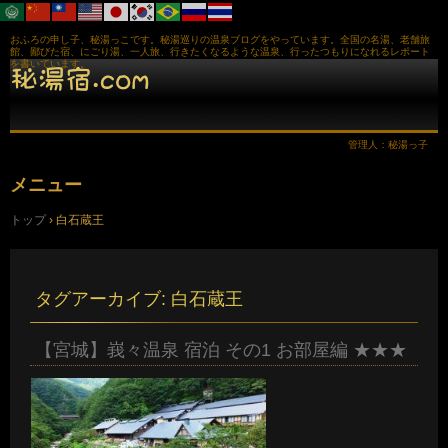
おふろの申し子、秘湯っこです。秘湯巡りの温泉ブログをやっています。全国の名湯、老舗旅
館、鄙びた宿、にごり湯、一人旅、行きたくなるような温泉、行ったつもりになれるレポート
を書いています。
管理人：秘湯っ子
メニュー
コ
トップ
›
白石蔵王
ン
テ
ン
ツ
へ
タグアーカイブ:
白石蔵王
ス
キ
ッ
【宮城】峩々温泉 宿泊 その1 お部屋編 ★★★
プ