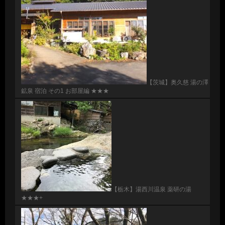
【茨城】奥久慈 湯の澤
鉱泉 宿泊 その1 お部屋編 ★★★
【栃木】湯西川温泉 薬研の湯
★★★+