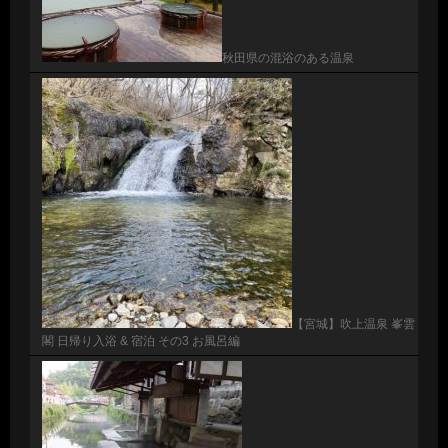
秋田県の混浴のある温泉
【宮城】吹上温泉 峯雲
閣 日帰り入浴 & 宿泊 その3 お風呂編