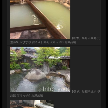
【栃木】塩原温泉郷 元
湯温泉 ゑびすや 宿泊 & 日帰り入浴 その3 お風呂編
【岐阜】新穂高温泉 谷
旅館 宿泊 その3 お風呂編