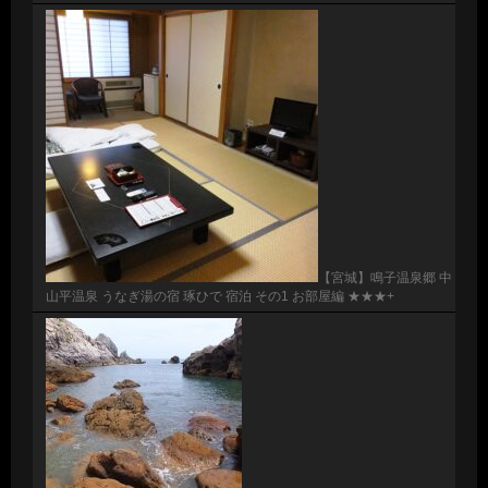
【宮城】鳴子温泉郷 中
山平温泉 うなぎ湯の宿 琢ひで 宿泊 その1 お部屋編 ★★★+