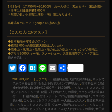
1泊2食付 17,750円〜20,900円 お一人様〇 素泊まり× 湯治対応×
＊冬季は別途暖房費1,000円
＊展望の良いお部屋は溪谷（南）側になります。
高峰温泉の口コミ：google 4.0点/5.0点
【こんな人におススメ】
◆日本秘湯を守る会のファン
◆標高2,000mの絶景露天風呂に入りたい
◆高峰山・浅間山・黒班山・湯の丸山の登山・ハイキングの基地に
◆アサマ2000スキー場、スノーシュー、天体観測等アウトドア派に
続きを読む
→
Twitter
Facebook
Hatena
Line
Email
共
有
2015年3月25日
|
カテゴリー :
宿泊料金別, 1泊2食付の料金
,
ネットで
予約できる会員宿, るるぶ予約でスタンプ押印あり
,
宿泊料金別, 1泊2
食付の料金, 1泊2食付10,000円～14,999円
,
こんな人におススメの温
泉, アドベンチャー派
,
秘湯っ子お気に入りの温泉
,
ココが自慢の温泉&
宿！, 一軒宿の秘湯
,
宿泊レポート
,
ココが自慢の温泉&宿！, コスパの
良い宿
,
こんな人におススメの温泉, 一人旅におススメ
,
都道府県別温
泉
,
こんな人におススメの温泉, グループ旅行におススメ
,
こんな人にお
ススメの温泉, カップルにおススメ
,
こんな人におススメの温泉, 女子旅