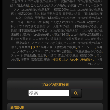
におススメ
,
ココが自慢の温泉&宿！, 究極の秘湯
,
ココが自慢の温泉&
宿！, 雲上の宿
,
こんな人におススメの温泉, 子供連れファミリーにおス
スメ
,
ココが自慢の温泉&宿！, 標高1000ｍ以上
,
ココが自慢の温泉&
宿！, 標高2000m以上
,
都道府県別温泉, 長野県の温泉
,
「日本秘湯を守
る会」会員宿, 長野県の日本秘湯を守る会の宿
,
ココが自慢の温泉&
宿！, スキー場に近い宿
,
自然
,
こんな人におススメの温泉
,
秘湯ツアー
,
ネットで予約できる会員宿
,
お一人様OKの宿
,
「日本秘湯を守る会」会
員宿
,
日本温泉遺産を守る会
,
ココが自慢の温泉&宿！
,
ココが自慢の温
泉&宿！, 部屋からの眺めが良い
,
宿泊料金別
,
ココが自慢の温泉&宿！,
日の出が見える
,
ココが自慢の温泉&宿！, 夕日が見える
,
ココが自慢の
温泉&宿！, アクティビティが充実している宿
,
ココが自慢の温泉&
宿！, 完全禁煙
|
タグ :
高峰温泉
,
天体観測
,
浅間山
,
スノーシュー
,
高峰
山
,
ノルディックスキー
,
アサマ2000
,
浅間嶽
,
日本温泉遺産を守る会
,
スキー場
,
野生動物
,
雪上車
,
小諸市
,
雲上の野天風呂
,
標高2000m
,
ラン
プの宿
,
喫茶室
,
高峰高原
,
野鳥
|
投稿者 : おふろの申し子秘湯っこ
|
4件
のコメント
ブログ内記事検索
新着記事