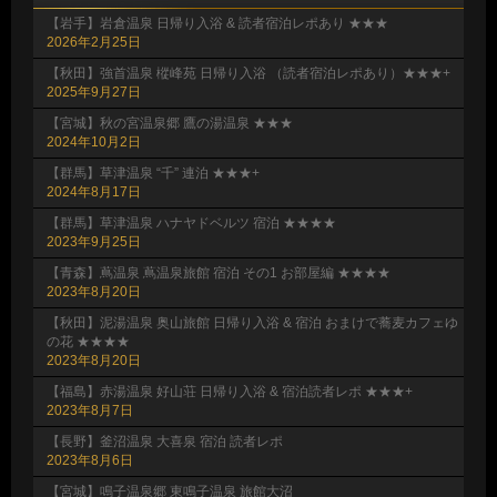
【岩手】岩倉温泉 日帰り入浴 & 読者宿泊レポあり ★★★
2026年2月25日
【秋田】強首温泉 樅峰苑 日帰り入浴 （読者宿泊レポあり）★★★+
2025年9月27日
【宮城】秋の宮温泉郷 鷹の湯温泉 ★★★
2024年10月2日
【群馬】草津温泉 “千” 連泊 ★★★+
2024年8月17日
【群馬】草津温泉 ハナヤドベルツ 宿泊 ★★★★
2023年9月25日
【青森】蔦温泉 蔦温泉旅館 宿泊 その1 お部屋編 ★★★★
2023年8月20日
【秋田】泥湯温泉 奥山旅館 日帰り入浴 & 宿泊 おまけで蕎麦カフェゆ
の花 ★★★★
2023年8月20日
【福島】赤湯温泉 好山荘 日帰り入浴 & 宿泊読者レポ ★★★+
2023年8月7日
【長野】釜沼温泉 大喜泉 宿泊 読者レポ
2023年8月6日
【宮城】鳴子温泉郷 東鳴子温泉 旅館大沼