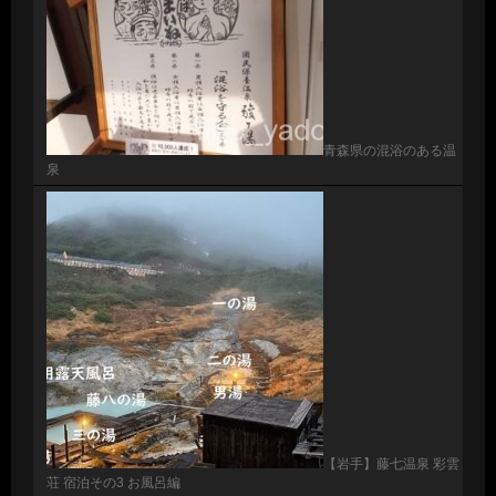
青森県の混浴のある温
泉
【岩手】藤七温泉 彩雲
荘 宿泊その3 お風呂編