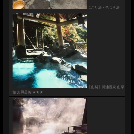
にごり湯・色つき湯
【山梨】川浦温泉 山県
館 お風呂編 ★★★+