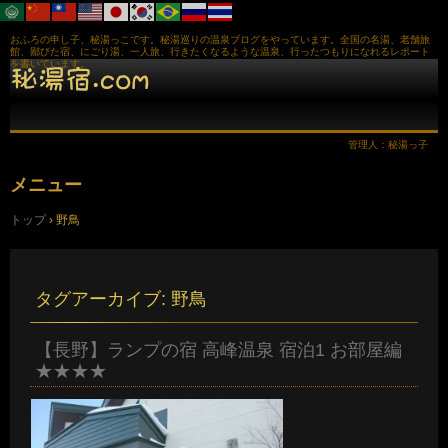
おふろの申し子、秘湯っこです。秘湯巡りの温泉ブログをやっています。全国の名湯、老舗旅
館、鄙びた宿、にごり湯、一人旅、行きたくなるような温泉、行ったつもりになれるレポート
を書いています。
管理人：秘湯っ子
メニュー
コ
トップ
›
野鳥
ン
テ
ン
ツ
へ
タグアーカイブ:
野鳥
ス
キ
ッ
【長野】ランプの宿 高峰温泉 宿泊1 お部屋編
プ
★★★★