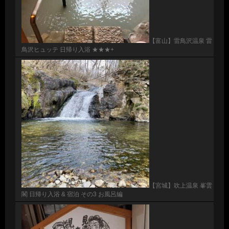
【富山】雷鳥沢温泉 雷
鳥沢ヒュッテ 日帰り入浴 ★★★+
【宮城】吹上温泉 峯雲
閣 日帰り入浴 & 宿泊 その3 お風呂編