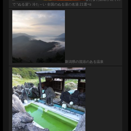
で “ぬる湯”♪ 冷た～い 全国のぬる湯の名湯 21選+α
新潟県の混浴のある温泉