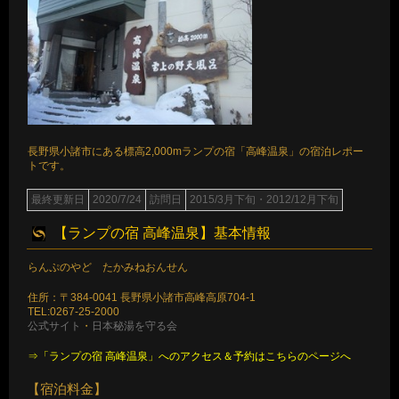
長野県小諸市にある標高2,000mランプの宿「高峰温泉」の宿泊レポー
トです。
最終更新日
2020/7/24
訪問日
2015/3月下旬・2012/12月下旬
【ランプの宿 高峰温泉】基本情報
らんぷのやど たかみねおんせん
住所：〒384-0041 長野県小諸市高峰高原704-1
TEL:0267-25-2000
公式サイト
・
日本秘湯を守る会
⇒「ランプの宿 高峰温泉」へのアクセス＆予約はこちらのページへ
【宿泊料金】