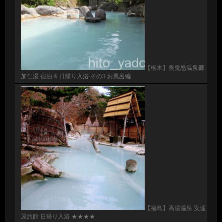
【栃木】奥鬼怒温泉郷
加仁湯 宿泊 & 日帰り入浴 その3 お風呂編
【福島】高湯温泉 安達
屋旅館 日帰り入浴 ★★★★