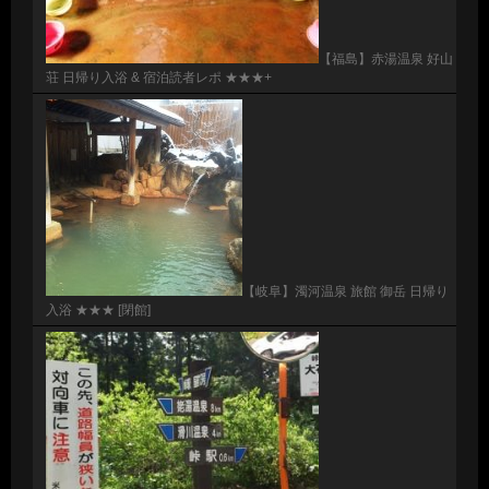
【福島】赤湯温泉 好山
荘 日帰り入浴 & 宿泊読者レポ ★★★+
【岐阜】濁河温泉 旅館 御岳 日帰り
入浴 ★★★ [閉館]