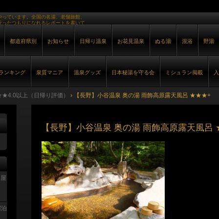
やっています。全国の名湯、老舗旅館、
行ったつもりになれるレポートを書いて
都道府県別
お知らせ
日帰り温泉
お花見温泉
ぬる湯
混浴
野湯
ランキング
泉質マニア
温泉グッズ
日本秘湯を守る会
ミシュラン掲載
入
★★4.0以上（日帰り評価）
›
【長野】小谷温泉 奥の湯 雨飾高原露天風呂 ★★★+
【長野】小谷温泉 奥の湯 雨飾高原露天風呂 
部屋
宿泊