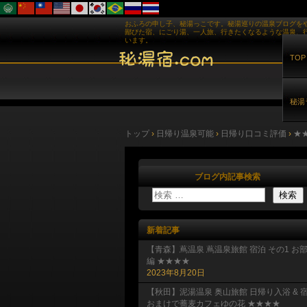
おふろの申し子、秘湯っこです。秘湯巡りの温泉ブログを
鄙びた宿、にごり湯、一人旅、行きたくなるような温泉、
います。
TOP
秘湯
トップ
›
日帰り温泉可能
›
日帰り口コミ評価
›
★
ブログ内記事検索
新着記事
【青森】蔦温泉 蔦温泉旅館 宿泊 その1 お
編 ★★★★
2023年8月20日
【秋田】泥湯温泉 奥山旅館 日帰り入浴 & 
おまけで蕎麦カフェゆの花 ★★★★