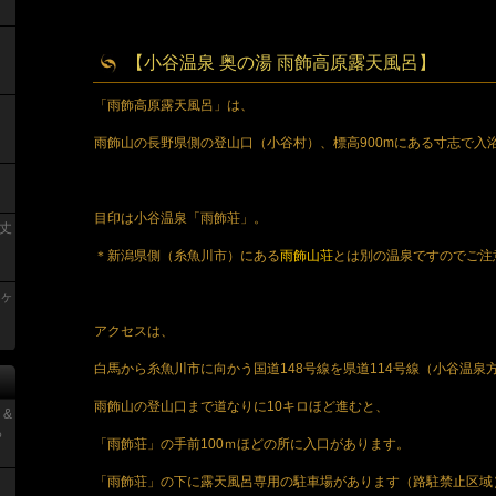
【小谷温泉 奥の湯 雨飾高原露天風呂】
「雨飾高原露天風呂」は、
雨飾山の長野県側の登山口（小谷村）、標高900mにある寸志で入
目印は小谷温泉「雨飾荘」。
丈
＊新潟県側（糸魚川市）にある
雨飾山荘
とは別の温泉ですのでご注
青ヶ
アクセスは、
白馬から糸魚川市に向かう国道148号線を県道114号線（小谷温泉
雨飾山の登山口まで道なりに10キロほど進むと、
 &
っ
「雨飾荘」の手前100ｍほどの所に入口があります。
「雨飾荘」の下に露天風呂専用の駐車場があります（路駐禁止区域