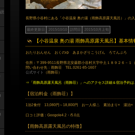
泊読
長野県小谷村にある「小谷温泉 奥の湯（雨飾高原露天風呂）」の
最終更新日
2015/10/10
訪問日
2015/10月上旬
【小谷温泉 奥の湯 雨飾高原露天風呂】基本情
おたりおんせん おくのゆ あまかざりこうげん ろてんぶろ
泊
住所：〒399-9511長野県北安曇郡小谷村大字中土１８９２６－１
問い合わせ先：雨飾荘 TEL.0261-85-1607
公式サイト
（雨飾荘）
浴
⇒「雨飾高原露天風呂（雨飾荘）」へのアクセス詳細＆宿泊予約は
【宿泊料金（雨飾荘）】
泊
1泊2食付 13,080円～18,800円 お一人様△ 素泊まり× 湯治×
泊
口コミ評価：Googole4.2・/5.0点
【雨飾高原露天風呂の特徴】