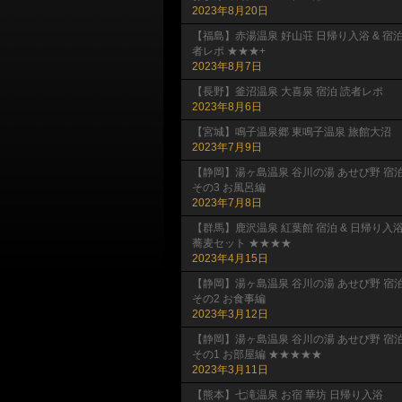
2023年8月20日
【福島】赤湯温泉 好山荘 日帰り入浴 & 宿
者レポ ★★★+
2023年8月7日
【長野】釜沼温泉 大喜泉 宿泊 読者レポ
2023年8月6日
【宮城】鳴子温泉郷 東鳴子温泉 旅館大沼
2023年7月9日
【静岡】湯ヶ島温泉 谷川の湯 あせび野 宿
その3 お風呂編
2023年7月8日
【群馬】鹿沢温泉 紅葉館 宿泊 & 日帰り入
蕎麦セット ★★★★
2023年4月15日
【静岡】湯ヶ島温泉 谷川の湯 あせび野 宿
その2 お食事編
2023年3月12日
【静岡】湯ヶ島温泉 谷川の湯 あせび野 宿
その1 お部屋編 ★★★★★
2023年3月11日
【熊本】七滝温泉 お宿 華坊 日帰り入浴