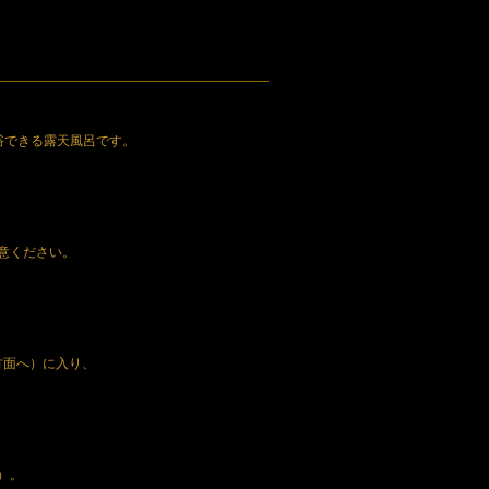
浴できる露天風呂です。
意ください。
方面へ）に入り、
）。