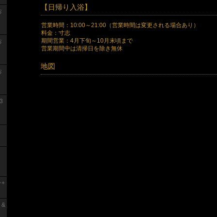
【日帰り入浴】
お
営業時間：10:00～21:00（営業時間は変更される場合あり）
料金：寸志
期間営業：4月下旬～10月末頃まで
お
営業期間中は清掃日を除き無休
地図
お
3
+
 &