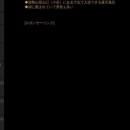
◆雨飾山登山口（小谷）にある寸志で入浴できる露天風呂
◆緑に囲まれていて景色も良い
[スポンサーリンク]
湯
 お
 お
 お