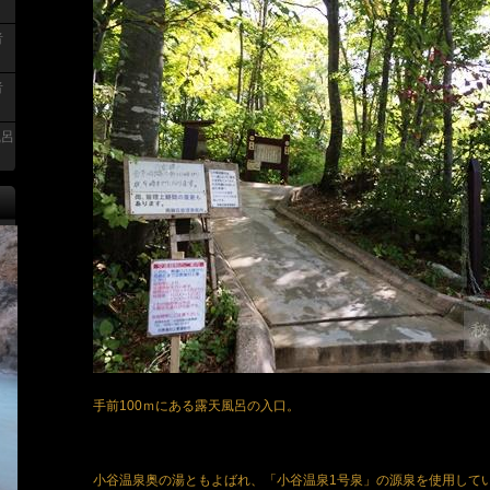
者
者
風呂
手前100ｍにある露天風呂の入口。
小谷温泉奥の湯ともよばれ、「小谷温泉1号泉」の源泉を使用して