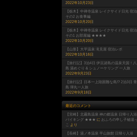
2022年10月23日
【栃木】中禅寺温泉 レイクサイド日光 宿泊
その2 お食事編
2022年10月20日
【栃木】中禅寺温泉 レイクサイド日光 宿泊
その1 お部屋編 ★★★★
2022年10月20日
【山形】大平温泉 滝見屋 宿泊レポ
2022年10月16日
【旅行記】3泊4日 伊豆諸島の温泉天国！八
島 湯めぐり & シュノーケリング 一人旅
2022年9月23日
【旅行記】日本一上陸困難な島!? 2泊3日 
島 弾丸一人旅
2022年9月18日
最近のコメント
【宮崎】北霧島温泉 神の郷温泉 日帰り入浴
バイキング ★★★
に
おふろの申し子秘湯
こ
より
【長崎】湯ノ本温泉 平山旅館 日帰り入浴