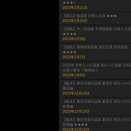
★★★+
2023年2月21日
【富山】鯰温泉 日帰り入浴 ★★★
2023年2月21日
【福島】中ノ沢温泉 平澤屋旅館 日帰り入浴
★★★★
2023年2月3日
【福島】磐梯熱海温泉 湯元元湯 共同浴場
★★★★
2023年2月2日
2022年 今年入った温泉 良かった温泉 129
を振り返る ＊動画あり
2023年1月6日
【栃木】奥日光湯元温泉 紫雲荘 宿泊 その3
風呂編
2022年12月13日
【栃木】奥日光湯元温泉 紫雲荘 宿泊 その2
食事編
2022年12月13日
【栃木】奥日光湯元温泉 紫雲荘 宿泊 その1
部屋編 ★★★★
2022年12月12日