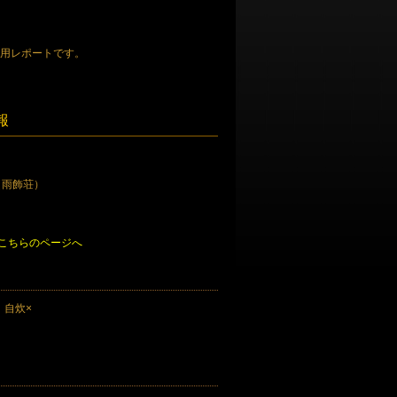
入用レポートです。
報
（雨飾荘）
こちらのページへ
 自炊×