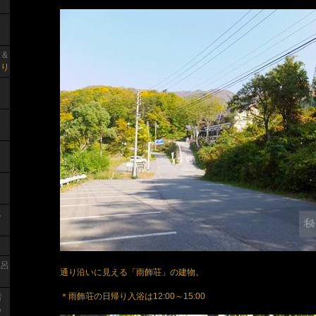
 &
り
し
り
風呂
通り沿いに見える「雨飾荘」の建物。
＊雨飾荘の日帰り入浴は12:00～15:00
者
っ