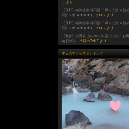
こ
より
【長野】毒沢鉱泉 神乃湯 日帰り入浴 ＆読
宿泊レポ ★★★★
に
ヒロシ
より
【長野】毒沢鉱泉 神乃湯 日帰り入浴 ＆読
宿泊レポ ★★★★
に
ヒロシ
より
【青森】嶽温泉 山のホテル 宿泊 その3 お
編 [閉館]
に
大阪のTAKE
より
本日のアクセスランキング