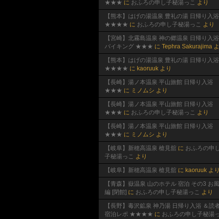
★★★
に
おふろの申し子秘湯っこ
より
【熊本】はげの湯温泉 豊礼の湯 日帰り入浴
★★★★
に
おふろの申し子秘湯っこ
より
【宮崎】北霧島温泉 神の郷温泉 日帰り入浴
バイキング ★★★
に
Tephra Sakurajima
よ
【熊本】はげの湯温泉 豊礼の湯 日帰り入浴
★★★★
に
kaoruuk
より
【長崎】湯ノ本温泉 平山旅館 日帰り入浴
★★★
に
ミノムシ
より
【長崎】湯ノ本温泉 平山旅館 日帰り入浴
★★★
に
おふろの申し子秘湯っこ
より
【長崎】湯ノ本温泉 平山旅館 日帰り入浴
★★★
に
ミノムシ
より
【岐阜】新穂高温泉 槍見舘
に
おふろの申
子秘湯っこ
より
【岐阜】新穂高温泉 槍見舘
に
kaoruuk
よ
【青森】嶽温泉 山のホテル 宿泊 その3 お
編 [閉館]
に
おふろの申し子秘湯っこ
より
【長野】毒沢鉱泉 神乃湯 日帰り入浴 ＆読
宿泊レポ ★★★★
に
おふろの申し子秘湯