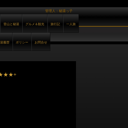
管理人：秘湯っ子
登山と秘湯
グルメ＆観光
旅行記
一人旅
湯履歴
ポリシー
お問合せ
★★★+