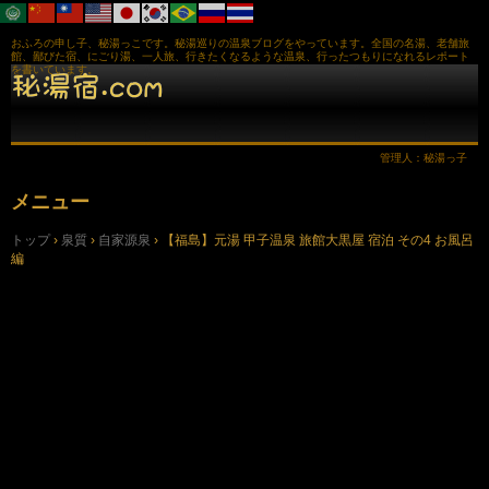
おふろの申し子、秘湯っこです。秘湯巡りの温泉ブログをやっています。全国の名湯、老舗旅
館、鄙びた宿、にごり湯、一人旅、行きたくなるような温泉、行ったつもりになれるレポート
を書いています。
管理人：秘湯っ子
メニュー
コ
トップ
›
泉質
›
自家源泉
›
【福島】元湯 甲子温泉 旅館大黒屋 宿泊 その4 お風呂
ン
編
テ
ン
ツ
へ
ス
キ
ッ
プ