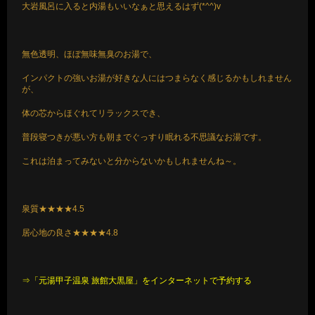
大岩風呂に入ると内湯もいいなぁと思えるはず(*^^)v
無色透明、ほぼ無味無臭のお湯で、
インパクトの強いお湯が好きな人にはつまらなく感じるかもしれません
が、
体の芯からほぐれてリラックスでき、
普段寝つきが悪い方も朝までぐっすり眠れる不思議なお湯です。
これは泊まってみないと分からないかもしれませんね～。
泉質★★★★4.5
居心地の良さ★★★★4.8
⇒「元湯甲子温泉 旅館大黒屋」をインターネットで予約する