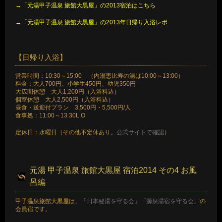
→「元湯甲子温泉 旅館大黒屋」の2013宿泊はこちら
→「元湯甲子温泉 旅館大黒屋」の2013年日帰り入浴レポ
【日帰り入浴】
営業時間：10:30～15:00 （内湯恵比寿の湯は10:00～13:00）
料金：大人700円、小学生450円、幼児350円
大広間休憩 大人1,200円（入浴料込）
個室休憩 大人2,500円（入浴料込）
昼食・送迎付プラン 3,500円・5,500円/人
食事処：11:00～13:30L.O.
定休日：水曜日（その他不定休あり。
公式サイトで確認
）
元湯 甲子温泉 旅館大黒屋 宿泊2014 その4 お風
呂編
甲子温泉旅館大黒屋は、
「日本秘湯を守る会」
「源泉湯宿を守る会」
の
会員宿です。